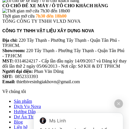
CÓ CHỐ ĐỂ XE MÁY / Ô TÔ CHO KHÁCH HÀNG
Thời gian mở cửa
7h30 đến 18h00
TỔNG CÔNG TY TNHH VLXD NOVA
CÔNG TY TNHH VẬT LIỆU XÂY DỰNG NOVA
Địa chỉ:
220 Tây Thạnh - Phường Tây Thạnh - Quận Tân Phú -
TP.HCM.
Showroom:
220 Tây Thạnh - Phường Tây Thạnh - Quận Tân Phú
- TP.HCM
MST:
0314624217 - Cấp lần đầu ngày 14/09/2017 và Đăng ký thay
đổi lần thứ 2 ngày 05/06/2013 - Nơi cấp: Sở KH & ĐT TPHCM
Người đại diện:
Phan Văn Dũng
SĐT:
0852333393
Email:
thietbivesinhgiakhovn@gmail.com
Về chúng tôi
Sản phẩm
Dịch Vụ Nova
Hướng Dẫn
Dự Án Thực Tế
Ms Linh
Blog
Liên hệ