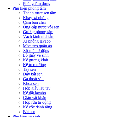
Phòng tắm đứng
Phụ kiện phòng tắm
Thanh trượt sen tắm
Khay xà phòng
Cắm bàn chải
Ống cấp nước vòi sen
Gương phòng tắm
Vách kính nhà tắm
Xi phông lavabo
Móc treo quần áo
Xịt mùi tự động
Lô giấy vệ sinh
Kệ gương kính
Kệ treo tường
Tay sen
Dây bát sen
Ga thoát sàn
Khóa sen
Hộp giấy lau tay
Kệ đặt lavabo
Giàn vắt khăn
Hộp rửa tự động
Kệ cốc đánh răng
Bát sen
Phụ kiện vệ sinh