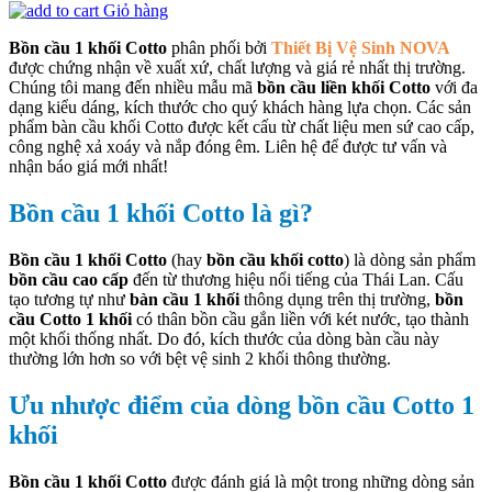
Giỏ hàng
Bồn cầu 1 khối Cotto
phân phối bởi
Thiết Bị Vệ Sinh NOVA
được chứng nhận về xuất xứ, chất lượng và giá rẻ nhất thị trường.
Chúng tôi mang đến nhiều mẫu mã
bồn cầu liền khối Cotto
với đa
dạng kiểu dáng, kích thước cho quý khách hàng lựa chọn. Các sản
phẩm bàn cầu khối Cotto được kết cấu từ chất liệu men sứ cao cấp,
công nghệ xả xoáy và nắp đóng êm. Liên hệ để được tư vấn và
nhận báo giá mới nhất!
Bồn cầu 1 khối Cotto là gì?
Bồn cầu 1 khối Cotto
(hay
bồn cầu khối cotto
) là dòng sản phẩm
bồn cầu cao cấp
đến từ thương hiệu nổi tiếng của Thái Lan. Cấu
tạo tương tự như
bàn cầu 1 khối
thông dụng trên thị trường,
bồn
cầu Cotto 1 khối
có thân bồn cầu gắn liền với két nước, tạo thành
một khối thống nhất. Do đó, kích thước của dòng bàn cầu này
thường lớn hơn so với bệt vệ sinh 2 khối thông thường.
Ưu nhược điểm của dòng bồn cầu Cotto 1
khối
Bồn cầu 1 khối Cotto
được đánh giá là một trong những dòng sản