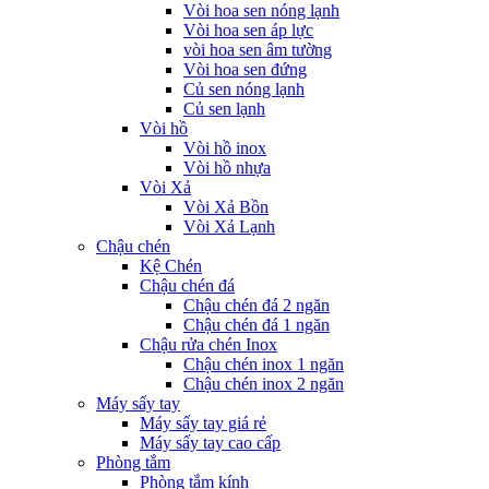
Vòi hoa sen nóng lạnh
Vòi hoa sen áp lực
vòi hoa sen âm tường
Vòi hoa sen đứng
Củ sen nóng lạnh
Củ sen lạnh
Vòi hồ
Vòi hồ inox
Vòi hồ nhựa
Vòi Xả
Vòi Xả Bồn
Vòi Xả Lạnh
Chậu chén
Kệ Chén
Chậu chén đá
Chậu chén đá 2 ngăn
Chậu chén đá 1 ngăn
Chậu rửa chén Inox
Chậu chén inox 1 ngăn
Chậu chén inox 2 ngăn
Máy sấy tay
Máy sấy tay giá rẻ
Máy sấy tay cao cấp
Phòng tắm
Phòng tắm kính