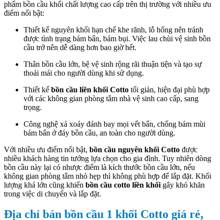
phẩm bồn cầu khối chất lượng cao cấp trên thị trường với nhiều ưu
điểm nổi bật:
Thiết kế nguyên khối hạn chế khe rãnh, lỗ hổng nên tránh
được tình trạng bám bẩn, bám bụi. Việc lau chùi vệ sinh bồn
cầu trở nên dễ dàng hơn bao giờ hết.
Thân bồn cầu lớn, bệ vệ sinh rộng rãi thuận tiện và tạo sự
thoải mái cho người dùng khi sử dụng.
Thiết kế
bồn cầu liền khối Cotto
tối giản, hiện đại phù hợp
với các không gian phòng tắm nhà vệ sinh cao cấp, sang
trọng.
Công nghệ xả xoáy đánh bay mọi vết bẩn, chống bám mùi
bám bẩn ở đáy bồn cầu, an toàn cho người dùng.
Với nhiều ưu điểm nổi bật,
bồn cầu nguyên khối Cotto
được
nhiều khách hàng tin tưởng lựa chọn cho gia đình. Tuy nhiên dòng
bồn cầu này lại có nhược điểm là kích thước bồn cầu lớn, nếu
không gian phòng tắm nhỏ hẹp thì không phù hợp để lắp đặt. Khối
lượng khá lớn cũng khiến
bồn cầu cotto liền khối
gây khó khăn
trong việc di chuyển và lắp đặt.
Địa chỉ bán bồn cầu 1 khối Cotto giá rẻ,