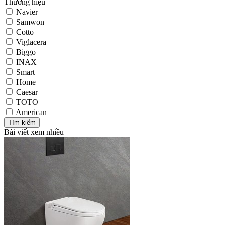
Thương hiệu
Navier
Samwon
Cotto
Viglacera
Biggo
INAX
Smart
Home
Caesar
TOTO
American
Bài viết xem nhiều