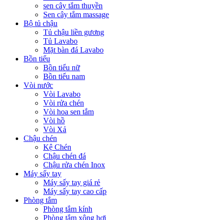
sen cây tắm thuyền
Sen cây tắm massage
Bộ tủ chậu
Tủ chậu liền gương
Tủ Lavabo
Mặt bàn đá Lavabo
Bồn tiểu
Bồn tiểu nữ
Bồn tiểu nam
Vòi nước
Vòi Lavabo
Vòi rửa chén
Vòi hoa sen tắm
Vòi hồ
Vòi Xả
Chậu chén
Kệ Chén
Chậu chén đá
Chậu rửa chén Inox
Máy sấy tay
Máy sấy tay giá rẻ
Máy sấy tay cao cấp
Phòng tắm
Phòng tắm kính
Phòng tắm xông hơi