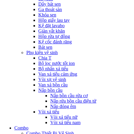
Dây bát sen
Ga thoát sàn
Khóa sen
Hộp giấy lau tay
Kệ đặt lavabo
Giàn vắt khăn
Hộp rửa tự động
Kệ cốc đánh răng
Bát sen
Phụ kiện vệ sinh
Chia T
Bộ lọc nước tốt ion
Bộ nhấn xả tiểu
Van xả tiểu cảm ứng
Vòi xịt vệ sinh
Van xả bồn cầu
Nắp bồn cầu
Nắp bồn cầu rửa cơ
Nắp rửa bồn cầu điện tử
Nắp đóng êm
Vòi xả tiểu
Vòi xả tiểu nữ
Vòi xả tiểu nam
Combo
Combo Thiết Bị Vệ Sinh