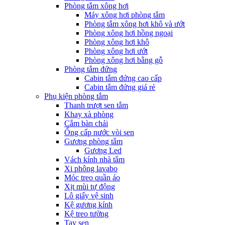
Phòng tắm xông hơi
Máy xông hơi phòng tắm
Phòng tắm xông hơi khô và ướt
Phòng xông hơi hồng ngoại
Phòng xông hơi khô
Phòng xông hơi ướt
Phòng xông hơi bằng gỗ
Phòng tắm đứng
Cabin tắm đứng cao cấp
Cabin tắm đứng giá rẻ
Phụ kiện phòng tắm
Thanh trượt sen tắm
Khay xà phòng
Cắm bàn chải
Ống cấp nước vòi sen
Gương phòng tắm
Gương Led
Vách kính nhà tắm
Xi phông lavabo
Móc treo quần áo
Xịt mùi tự động
Lô giấy vệ sinh
Kệ gương kính
Kệ treo tường
Tay sen