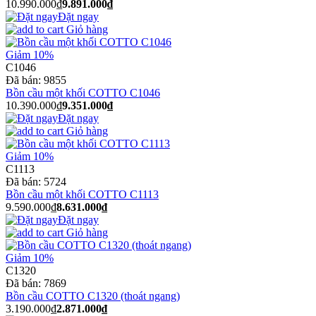
10.990.000₫
9.891.000₫
Đặt ngay
Giỏ hàng
Giảm 10%
C1046
Đã bán:
9855
Bồn cầu một khối COTTO C1046
10.390.000₫
9.351.000₫
Đặt ngay
Giỏ hàng
Giảm 10%
C1113
Đã bán:
5724
Bồn cầu một khối COTTO C1113
9.590.000₫
8.631.000₫
Đặt ngay
Giỏ hàng
Giảm 10%
C1320
Đã bán:
7869
Bồn cầu COTTO C1320 (thoát ngang)
3.190.000₫
2.871.000₫