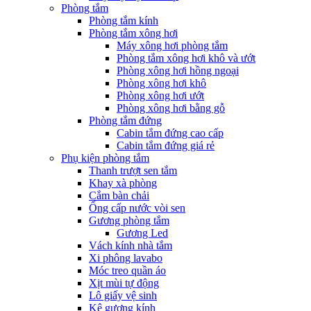
Phòng tắm
Phòng tắm kính
Phòng tắm xông hơi
Máy xông hơi phòng tắm
Phòng tắm xông hơi khô và ướt
Phòng xông hơi hồng ngoại
Phòng xông hơi khô
Phòng xông hơi ướt
Phòng xông hơi bằng gỗ
Phòng tắm đứng
Cabin tắm đứng cao cấp
Cabin tắm đứng giá rẻ
Phụ kiện phòng tắm
Thanh trượt sen tắm
Khay xà phòng
Cắm bàn chải
Ống cấp nước vòi sen
Gương phòng tắm
Gương Led
Vách kính nhà tắm
Xi phông lavabo
Móc treo quần áo
Xịt mùi tự động
Lô giấy vệ sinh
Kệ gương kính