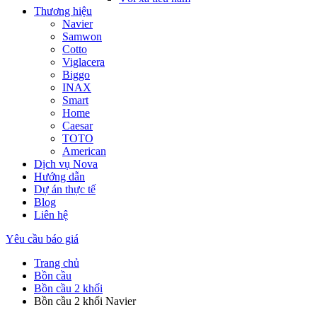
Thương hiệu
Navier
Samwon
Cotto
Viglacera
Biggo
INAX
Smart
Home
Caesar
TOTO
American
Dịch vụ Nova
Hướng dẫn
Dự án thực tế
Blog
Liên hệ
Yêu cầu báo giá
Trang chủ
Bồn cầu
Bồn cầu 2 khối
Bồn cầu 2 khối Navier