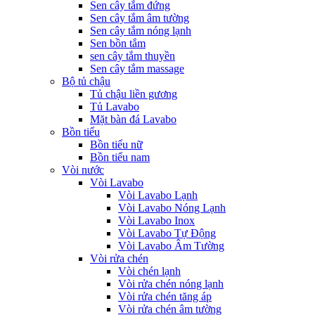
Sen cây tắm đứng
Sen cây tắm âm tường
Sen cây tắm nóng lạnh
Sen bồn tắm
sen cây tắm thuyền
Sen cây tắm massage
Bộ tủ chậu
Tủ chậu liền gương
Tủ Lavabo
Mặt bàn đá Lavabo
Bồn tiểu
Bồn tiểu nữ
Bồn tiểu nam
Vòi nước
Vòi Lavabo
Vòi Lavabo Lạnh
Vòi Lavabo Nóng Lạnh
Vòi Lavabo Inox
Vòi Lavabo Tự Động
Vòi Lavabo Âm Tường
Vòi rửa chén
Vòi chén lạnh
Vòi rửa chén nóng lạnh
Vòi rửa chén tăng áp
Vòi rửa chén âm tường