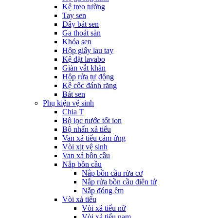
Kệ treo tường
Tay sen
Dây bát sen
Ga thoát sàn
Khóa sen
Hộp giấy lau tay
Kệ đặt lavabo
Giàn vắt khăn
Hộp rửa tự động
Kệ cốc đánh răng
Bát sen
Phụ kiện vệ sinh
Chia T
Bộ lọc nước tốt ion
Bộ nhấn xả tiểu
Van xả tiểu cảm ứng
Vòi xịt vệ sinh
Van xả bồn cầu
Nắp bồn cầu
Nắp bồn cầu rửa cơ
Nắp rửa bồn cầu điện tử
Nắp đóng êm
Vòi xả tiểu
Vòi xả tiểu nữ
Vòi xả tiểu nam