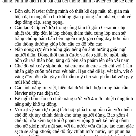
dùng. Những điểm nổi bật của bệt thông minh Navier có thể kể đến:
Bồn cầu Navier thông minh có thiết kế đẹp mắt, tối giản mà
hiện đại mang đến cho không gian phòng tắm nhà vệ sinh vẻ
đẹp đẳng cấp, sang trọng.
Cấu tạo 3 lớp với lớp trong cùng làm từ gốm Ceramic chịu
nhiệt tốt, tiếp đến là lớp chống thẩm thấu cùng lớp men sứ
trắng chống bám bẩn bên ngoài được gia công dày hơn bồn
cầu thông thường giúp bồn cầu có độ bền cao
Nắp đóng cực êm không gây tiếng ồn ảnh hưởng giấc ngủ
người thân. Đồng thời tránh được va đập giữa bệ ngồi, nắp
bồn cầu và thân bồn, tăng độ bền sản phẩm lên đến vài năm.
Chế độ xả xoáy siphonic, xả cực mạnh cực sạch chỉ với 1 lần
nhấn giúp cuốn trôi mọi vết bẩn. Hạn chế để lại vết bẩn, vết ố
vàng đáy bồn cầu gây mất thẩm mỹ cho sản phẩm lại vừa gây
mùi khó chịu.
Các tính năng ưu việt, hiện đại được tích hợp trong bàn cầu
Navier nắp rửa điện tử:
Bệ ngồi bồn cầu có chức năng sưởi với 4 mức nhiệt cùng tính
năng sấy khô tự động.
Vòi xịt vệ sinh tự động tích hợp phía trong bồn cầu với nhiều
chế độ xịt tùy chỉnh dành cho từng người dùng. Bao gồm 4
chế độ: rửa kèm bọt khí ở phạm vi rộng (thiết kế riêng dành
cho nữ giới); rửa mặt sau với tia nước vừa đủ lực tạo cảm giác
sạch sẽ sảng khoái; chế độ tùy chỉnh mức nước, lực phun tia