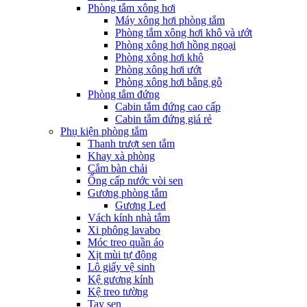
Phòng tắm xông hơi
Máy xông hơi phòng tắm
Phòng tắm xông hơi khô và ướt
Phòng xông hơi hồng ngoại
Phòng xông hơi khô
Phòng xông hơi ướt
Phòng xông hơi bằng gỗ
Phòng tắm đứng
Cabin tắm đứng cao cấp
Cabin tắm đứng giá rẻ
Phụ kiện phòng tắm
Thanh trượt sen tắm
Khay xà phòng
Cắm bàn chải
Ống cấp nước vòi sen
Gương phòng tắm
Gương Led
Vách kính nhà tắm
Xi phông lavabo
Móc treo quần áo
Xịt mùi tự động
Lô giấy vệ sinh
Kệ gương kính
Kệ treo tường
Tay sen