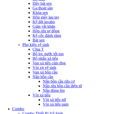
Dây bát sen
Ga thoát sàn
Khóa sen
Hộp giấy lau tay
Kệ đặt lavabo
Giàn vắt khăn
Hộp rửa tự động
Kệ cốc đánh răng
Bát sen
Phụ kiện vệ sinh
Chia T
Bộ lọc nước tốt ion
Bộ nhấn xả tiểu
Van xả tiểu cảm ứng
Vòi xịt vệ sinh
Van xả bồn cầu
Nắp bồn cầu
Nắp bồn cầu rửa cơ
Nắp rửa bồn cầu điện tử
Nắp đóng êm
Vòi xả tiểu
Vòi xả tiểu nữ
Vòi xả tiểu nam
Combo
Combo Thiết Bị Vệ Sinh