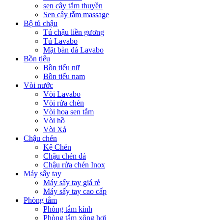
sen cây tắm thuyền
Sen cây tắm massage
Bộ tủ chậu
Tủ chậu liền gương
Tủ Lavabo
Mặt bàn đá Lavabo
Bồn tiểu
Bồn tiểu nữ
Bồn tiểu nam
Vòi nước
Vòi Lavabo
Vòi rửa chén
Vòi hoa sen tắm
Vòi hồ
Vòi Xả
Chậu chén
Kệ Chén
Chậu chén đá
Chậu rửa chén Inox
Máy sấy tay
Máy sấy tay giá rẻ
Máy sấy tay cao cấp
Phòng tắm
Phòng tắm kính
Phòng tắm xông hơi