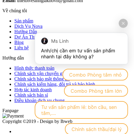
Email:
thietbivesinhgiakhovn@gmail.com
Về chúng tôi
Sản phẩm
Dịch Vụ Nova
Hướng Dẫn
Dự Án Thực Tế
Ms Linh
Blog
Liên hệ
Anh/chị cần em tư vấn sản phẩm 
Hướng dẫn
Hình thức thanh toán
Chính sách vận chuyển giao nhận hàng hóa
Combo Phòng tắm nhỏ
Chính sách bảo mật thông tin
Chính sách kiểm hàng, đôi trả và bảo hành
Hợp tác kinh doanh
Combo Phòng tắm lớn
Chính sách bán sỉ
Điều khoản dịch vụ chung
Tư vấn sản phẩm lẻ: bồn cầu, sen
Fanpage
tắm,....
Copyright ©2019 - Design by Ibweb
Chính sách thầu/đại lý