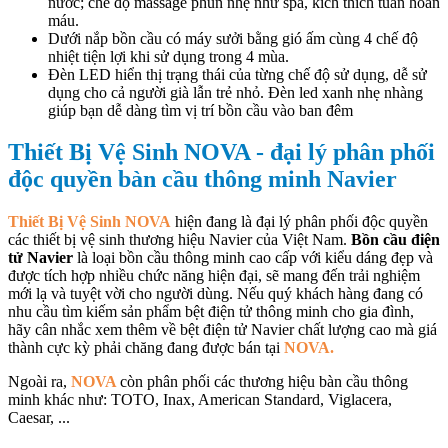
nước; chế độ massage phun nhẹ như spa, kích thích tuần hoàn
máu.
Dưới nắp bồn cầu có máy sưởi bằng gió ấm cùng 4 chế độ
nhiệt tiện lợi khi sử dụng trong 4 mùa.
Đèn LED hiển thị trạng thái của từng chế độ sử dụng, dễ sử
dụng cho cả người già lẫn trẻ nhỏ. Đèn led xanh nhẹ nhàng
giúp bạn dễ dàng tìm vị trí bồn cầu vào ban đêm
Thiết Bị Vệ Sinh NOVA - đại lý phân phối
độc quyền bàn cầu thông minh Navier
Thiết Bị Vệ Sinh NOVA
hiện đang là đại lý phân phối độc quyền
các thiết bị vệ sinh thương hiệu Navier của Việt Nam.
Bồn cầu điện
tử Navier
là loại bồn cầu thông minh cao cấp với kiểu dáng đẹp và
được tích hợp nhiều chức năng hiện đại, sẽ mang đến trải nghiệm
mới lạ và tuyệt vời cho người dùng. Nếu quý khách hàng đang có
nhu cầu tìm kiếm sản phẩm bệt điện tử thông minh cho gia đình,
hãy cân nhắc xem thêm về bệt điện tử Navier chất lượng cao mà giá
thành cực kỳ phải chăng đang được bán tại
NOVA.
Ngoài ra,
NOVA
còn phân phối các thương hiệu bàn cầu thông
minh khác như: TOTO, Inax, American Standard, Viglacera,
Caesar, ...