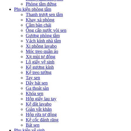
Phòng tắm đứng
Phụ kiện phòng tắm
Thanh trượt sen tắm
Khay xà phòng
Cắm bàn chải
Ống cấp nước vòi sen
Gương phòng tắm
Vách kính nhà tắm
Xi phông lavabo
Móc treo quần áo
Xịt mùi tự động
Lô giấy vệ sinh
Kệ gương kính
Kệ treo tường
Tay sen
Dây bát sen
Ga thoát sàn
Khóa sen
Hộp giấy lau tay
Kệ đặt lavabo
Giàn vắt khăn
Hộp rửa tự động
Kệ cốc đánh răng
Bát sen
Phụ kiện vệ sinh