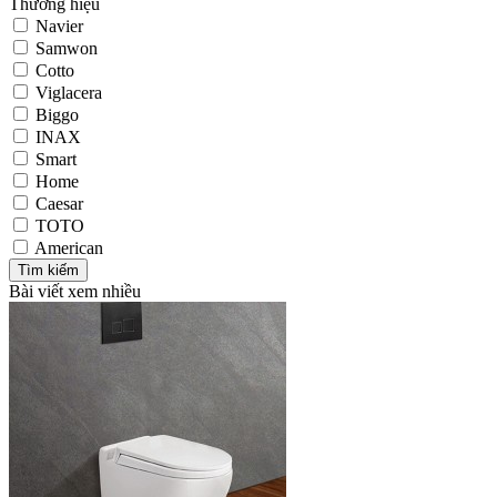
Thương hiệu
Navier
Samwon
Cotto
Viglacera
Biggo
INAX
Smart
Home
Caesar
TOTO
American
Bài viết xem nhiều