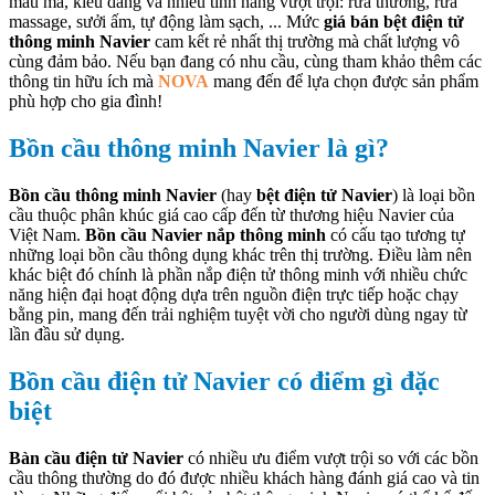
mẫu mã, kiểu dáng và nhiều tính năng vượt trội: rửa thường, rửa
massage, sưởi ấm, tự động làm sạch, ... Mức
giá bán bệt điện tử
thông minh Navier
cam kết rẻ nhất thị trường mà chất lượng vô
cùng đảm bảo. Nếu bạn đang có nhu cầu, cùng tham khảo thêm các
thông tin hữu ích mà
NOVA
mang đến để lựa chọn được sản phẩm
phù hợp cho gia đình!
Bồn cầu thông minh Navier là gì?
Bồn cầu thông minh Navier
(hay
bệt điện tử Navier
) là loại bồn
cầu thuộc phân khúc giá cao cấp đến từ thương hiệu Navier của
Việt Nam.
Bồn cầu Navier nắp thông minh
có cấu tạo tương tự
những loại bồn cầu thông dụng khác trên thị trường. Điều làm nên
khác biệt đó chính là phần nắp điện tử thông minh với nhiều chức
năng hiện đại hoạt động dựa trên nguồn điện trực tiếp hoặc chạy
bằng pin, mang đến trải nghiệm tuyệt vời cho người dùng ngay từ
lần đầu sử dụng.
Bồn cầu điện tử Navier có điểm gì đặc
biệt
Bàn cầu điện tử Navier
có nhiều ưu điểm vượt trội so với các bồn
cầu thông thường do đó được nhiều khách hàng đánh giá cao và tin