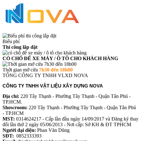
Biểu phí
Thi công lắp đặt
CÓ CHỐ ĐỂ XE MÁY / Ô TÔ CHO KHÁCH HÀNG
Thời gian mở cửa
7h30 đến 18h00
TỔNG CÔNG TY TNHH VLXD NOVA
CÔNG TY TNHH VẬT LIỆU XÂY DỰNG NOVA
Địa chỉ:
220 Tây Thạnh - Phường Tây Thạnh - Quận Tân Phú -
TP.HCM.
Showroom:
220 Tây Thạnh - Phường Tây Thạnh - Quận Tân Phú
- TP.HCM
MST:
0314624217 - Cấp lần đầu ngày 14/09/2017 và Đăng ký thay
đổi lần thứ 2 ngày 05/06/2013 - Nơi cấp: Sở KH & ĐT TPHCM
Người đại diện:
Phan Văn Dũng
SĐT:
0852333393