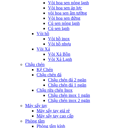
Vòi hoa sen nóng lạnh
Vòi hoa sen áp lực
vòi hoa sen âm tường
Vòi hoa sen đứng
Củ sen nóng lạnh
Củ sen lạnh
Vòi hồ
Vòi hồ inox
Vòi hồ nhựa
Vòi Xả
Vòi Xả Bồn
Vòi Xả Lạnh
Chậu chén
Kệ Chén
Chậu chén đá
Chậu chén đá 2 ngăn
Chậu chén đá 1 ngăn
Chậu rửa chén Inox
Chậu chén inox 1 ngăn
Chậu chén inox 2 ngăn
Máy sấy tay
Máy sấy tay giá rẻ
Máy sấy tay cao cấp
Phòng tắm
Phòng tắm kính