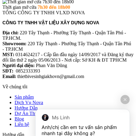
Thời gian mở cửa
7h30 đến 18h00
TỔNG CÔNG TY TNHH VLXD NOVA
CÔNG TY TNHH VẬT LIỆU XÂY DỰNG NOVA
Địa chỉ:
220 Tây Thạnh - Phường Tây Thạnh - Quận Tân Phú -
TP.HCM.
Showroom:
220 Tây Thạnh - Phường Tây Thạnh - Quận Tân Phú
- TP.HCM
MST:
0314624217 - Cấp lần đầu ngày 14/09/2017 và Đăng ký thay
đổi lần thứ 2 ngày 05/06/2013 - Nơi cấp: Sở KH & ĐT TPHCM
Người đại diện:
Phan Văn Dũng
SĐT:
0852333393
Email:
thietbivesinhgiakhovn@gmail.com
Về chúng tôi
Sản phẩm
Dịch Vụ Nova
Hướng Dẫn
Dự Án Thực Tế
Ms Linh
Blog
Liên hệ
Anh/chị cần em tư vấn sản phẩm 
Hướng dẫn