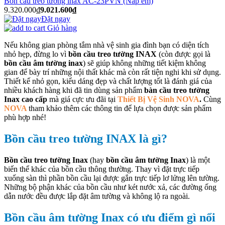
Bồn cầu treo tường inax AC-23PVN (Nắp êm)
9.320.000₫
9.021.600₫
Đặt ngay
Giỏ hàng
Nếu không gian phòng tắm nhà vệ sinh gia đình bạn có diện tích
nhỏ hẹp, đừng lo vì
bồn cầu treo tường INAX
(còn được gọi là
bồn cầu âm tường inax
) sẽ giúp không những tiết kiệm không
gian để bày trí những nội thất khác mà còn rất tiện nghi khi sử dụng.
Thiết kế nhỏ gọn, kiểu dáng đẹp và chất lượng tốt là đánh giá của
nhiều khách hàng khi đã tin dùng sản phẩm
bàn cầu treo tường
Inax cao cấp
mà giá cực ưu đãi tại
Thiết Bị Vệ Sinh NOVA
.
Cùng
NOVA
tham khảo thêm các thông tin để lựa chọn được sản phẩm
phù hợp nhé!
Bồn cầu treo tường INAX là gì?
Bồn cầu treo tường Inax
(hay
bồn cầu âm tường Inax
) là một
biến thể khác của bồn cầu thông thường. Thay vì đặt trực tiếp
xuống sàn thì phần bồn cầu lại được gắn trực tiếp lơ lửng lên tường.
Những bộ phận khác của bồn cầu như két nước xả, các đường ống
dẫn nước đều được lắp đặt âm tường và không lộ ra ngoài.
Bồn cầu âm tường Inax có ưu điểm gì nổi