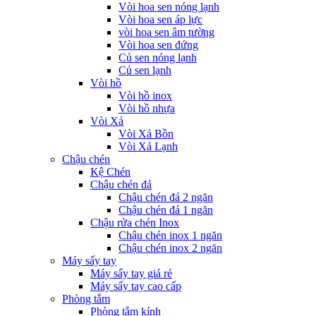
Vòi hoa sen nóng lạnh
Vòi hoa sen áp lực
vòi hoa sen âm tường
Vòi hoa sen đứng
Củ sen nóng lạnh
Củ sen lạnh
Vòi hồ
Vòi hồ inox
Vòi hồ nhựa
Vòi Xả
Vòi Xả Bồn
Vòi Xả Lạnh
Chậu chén
Kệ Chén
Chậu chén đá
Chậu chén đá 2 ngăn
Chậu chén đá 1 ngăn
Chậu rửa chén Inox
Chậu chén inox 1 ngăn
Chậu chén inox 2 ngăn
Máy sấy tay
Máy sấy tay giá rẻ
Máy sấy tay cao cấp
Phòng tắm
Phòng tắm kính