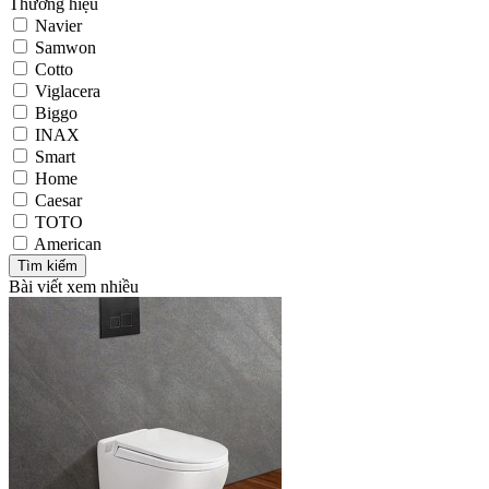
Thương hiệu
Navier
Samwon
Cotto
Viglacera
Biggo
INAX
Smart
Home
Caesar
TOTO
American
Bài viết xem nhiều