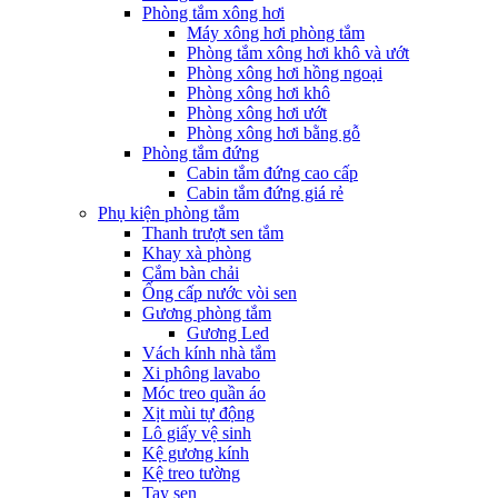
Phòng tắm xông hơi
Máy xông hơi phòng tắm
Phòng tắm xông hơi khô và ướt
Phòng xông hơi hồng ngoại
Phòng xông hơi khô
Phòng xông hơi ướt
Phòng xông hơi bằng gỗ
Phòng tắm đứng
Cabin tắm đứng cao cấp
Cabin tắm đứng giá rẻ
Phụ kiện phòng tắm
Thanh trượt sen tắm
Khay xà phòng
Cắm bàn chải
Ống cấp nước vòi sen
Gương phòng tắm
Gương Led
Vách kính nhà tắm
Xi phông lavabo
Móc treo quần áo
Xịt mùi tự động
Lô giấy vệ sinh
Kệ gương kính
Kệ treo tường
Tay sen