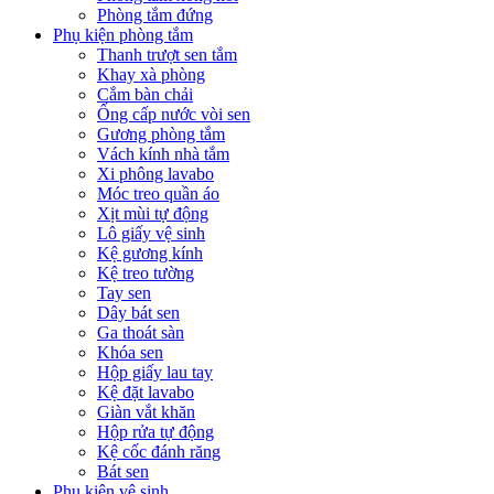
Phòng tắm đứng
Phụ kiện phòng tắm
Thanh trượt sen tắm
Khay xà phòng
Cắm bàn chải
Ống cấp nước vòi sen
Gương phòng tắm
Vách kính nhà tắm
Xi phông lavabo
Móc treo quần áo
Xịt mùi tự động
Lô giấy vệ sinh
Kệ gương kính
Kệ treo tường
Tay sen
Dây bát sen
Ga thoát sàn
Khóa sen
Hộp giấy lau tay
Kệ đặt lavabo
Giàn vắt khăn
Hộp rửa tự động
Kệ cốc đánh răng
Bát sen
Phụ kiện vệ sinh