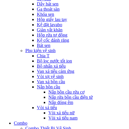
Dây bát sen
Ga thoát sàn
Khóa sen
Hộp giấy lau tay
Kệ đặt lavabo
Giàn vắt khăn
Hộp rửa tự động
Kệ cốc đánh răng
Bát sen
Phụ kiện vệ sinh
Chia T
Bộ lọc nước tốt ion
Bộ nhấn xả tiểu
Van xả tiểu cảm ứng
Vòi xịt vệ sinh
Van xả bồn cầu
Nắp bồn cầu
Nắp bồn cầu rửa cơ
Nắp rửa bồn cầu điện tử
Nắp đóng êm
Vòi xả tiểu
Vòi xả tiểu nữ
Vòi xả tiểu nam
Combo
Combo Thiết Bị Vệ Sinh