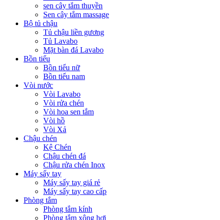
sen cây tắm thuyền
Sen cây tắm massage
Bộ tủ chậu
Tủ chậu liền gương
Tủ Lavabo
Mặt bàn đá Lavabo
Bồn tiểu
Bồn tiểu nữ
Bồn tiểu nam
Vòi nước
Vòi Lavabo
Vòi rửa chén
Vòi hoa sen tắm
Vòi hồ
Vòi Xả
Chậu chén
Kệ Chén
Chậu chén đá
Chậu rửa chén Inox
Máy sấy tay
Máy sấy tay giá rẻ
Máy sấy tay cao cấp
Phòng tắm
Phòng tắm kính
Phòng tắm xông hơi