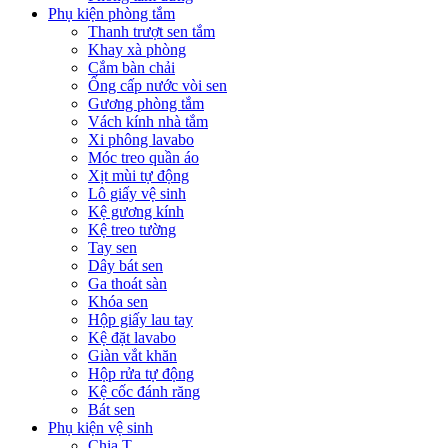
Phụ kiện phòng tắm
Thanh trượt sen tắm
Khay xà phòng
Cắm bàn chải
Ống cấp nước vòi sen
Gương phòng tắm
Vách kính nhà tắm
Xi phông lavabo
Móc treo quần áo
Xịt mùi tự động
Lô giấy vệ sinh
Kệ gương kính
Kệ treo tường
Tay sen
Dây bát sen
Ga thoát sàn
Khóa sen
Hộp giấy lau tay
Kệ đặt lavabo
Giàn vắt khăn
Hộp rửa tự động
Kệ cốc đánh răng
Bát sen
Phụ kiện vệ sinh
Chia T