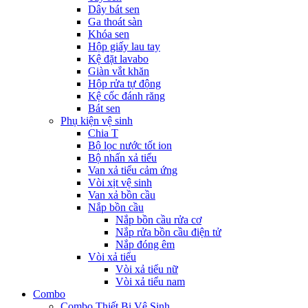
Dây bát sen
Ga thoát sàn
Khóa sen
Hộp giấy lau tay
Kệ đặt lavabo
Giàn vắt khăn
Hộp rửa tự động
Kệ cốc đánh răng
Bát sen
Phụ kiện vệ sinh
Chia T
Bộ lọc nước tốt ion
Bộ nhấn xả tiểu
Van xả tiểu cảm ứng
Vòi xịt vệ sinh
Van xả bồn cầu
Nắp bồn cầu
Nắp bồn cầu rửa cơ
Nắp rửa bồn cầu điện tử
Nắp đóng êm
Vòi xả tiểu
Vòi xả tiểu nữ
Vòi xả tiểu nam
Combo
Combo Thiết Bị Vệ Sinh