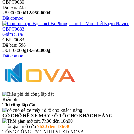
CBPT0030
Đã bán:
233
28.900.000₫
12.950.000₫
Đặt combo
Giảm 53%
CBPT0083
Đã bán:
598
29.119.000₫
13.650.000₫
Đặt combo
Biểu phí
Thi công lắp đặt
CÓ CHỐ ĐỂ XE MÁY / Ô TÔ CHO KHÁCH HÀNG
Thời gian mở cửa
7h30 đến 18h00
TỔNG CÔNG TY TNHH VLXD NOVA