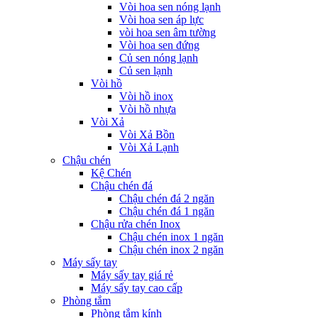
Vòi hoa sen nóng lạnh
Vòi hoa sen áp lực
vòi hoa sen âm tường
Vòi hoa sen đứng
Củ sen nóng lạnh
Củ sen lạnh
Vòi hồ
Vòi hồ inox
Vòi hồ nhựa
Vòi Xả
Vòi Xả Bồn
Vòi Xả Lạnh
Chậu chén
Kệ Chén
Chậu chén đá
Chậu chén đá 2 ngăn
Chậu chén đá 1 ngăn
Chậu rửa chén Inox
Chậu chén inox 1 ngăn
Chậu chén inox 2 ngăn
Máy sấy tay
Máy sấy tay giá rẻ
Máy sấy tay cao cấp
Phòng tắm
Phòng tắm kính