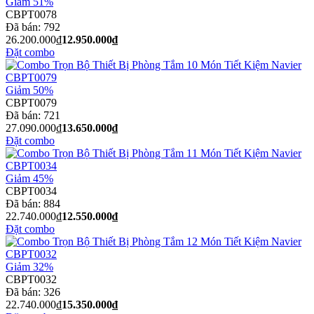
Giảm 51%
CBPT0078
Đã bán:
792
26.200.000₫
12.950.000₫
Đặt combo
Giảm 50%
CBPT0079
Đã bán:
721
27.090.000₫
13.650.000₫
Đặt combo
Giảm 45%
CBPT0034
Đã bán:
884
22.740.000₫
12.550.000₫
Đặt combo
Giảm 32%
CBPT0032
Đã bán:
326
22.740.000₫
15.350.000₫