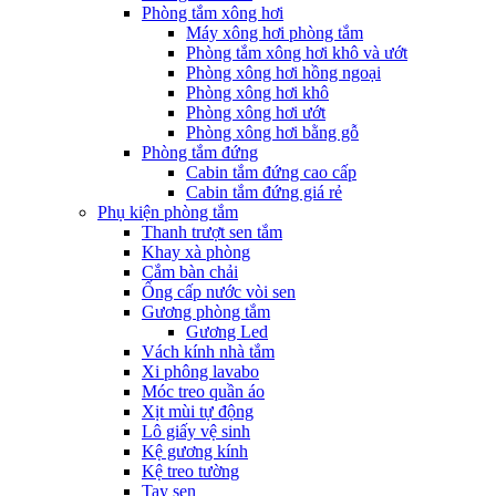
Phòng tắm xông hơi
Máy xông hơi phòng tắm
Phòng tắm xông hơi khô và ướt
Phòng xông hơi hồng ngoại
Phòng xông hơi khô
Phòng xông hơi ướt
Phòng xông hơi bằng gỗ
Phòng tắm đứng
Cabin tắm đứng cao cấp
Cabin tắm đứng giá rẻ
Phụ kiện phòng tắm
Thanh trượt sen tắm
Khay xà phòng
Cắm bàn chải
Ống cấp nước vòi sen
Gương phòng tắm
Gương Led
Vách kính nhà tắm
Xi phông lavabo
Móc treo quần áo
Xịt mùi tự động
Lô giấy vệ sinh
Kệ gương kính
Kệ treo tường
Tay sen