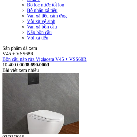
Bộ lọc nước tốt ion
Bộ nhấn xả tiểu
Van xả tiểu cảm ứng
Vòi xịt vệ sinh
Van xả bồn cầu
Nắp bồn cầu
Vòi xả tiểu
Sản phẩm đã xem
V45 + VSS68R
Bồn cầu nắp rửa Viglacera V45 + VSS68R
10.400.000₫
8.690.000₫
Bài viết xem nhiều
03/01/2018