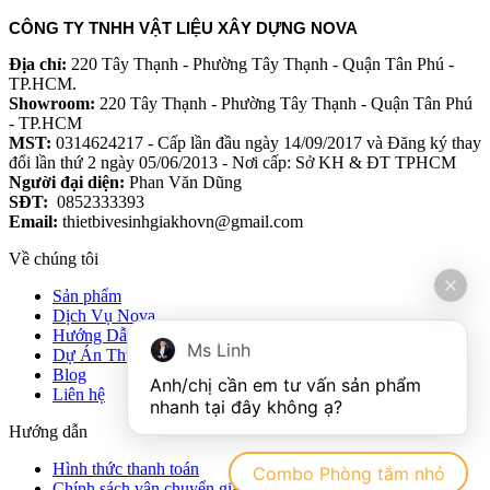
CÔNG TY TNHH VẬT LIỆU XÂY DỰNG NOVA
Địa chỉ:
220 Tây Thạnh - Phường Tây Thạnh - Quận Tân Phú -
TP.HCM.
Showroom:
220 Tây Thạnh - Phường Tây Thạnh - Quận Tân Phú
- TP.HCM
MST:
0314624217 - Cấp lần đầu ngày 14/09/2017 và Đăng ký thay
đổi lần thứ 2 ngày 05/06/2013 - Nơi cấp: Sở KH & ĐT TPHCM
Người đại diện:
Phan Văn Dũng
SĐT:
0852333393
Email:
thietbivesinhgiakhovn@gmail.com
Về chúng tôi
Sản phẩm
Dịch Vụ Nova
Hướng Dẫn
Ms Linh
Dự Án Thực Tế
Blog
Anh/chị cần em tư vấn sản phẩm 
Liên hệ
Hướng dẫn
Hình thức thanh toán
Combo Phòng tắm nhỏ
Chính sách vận chuyển giao nhận hàng hóa