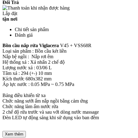
Đổi Trả
Lắp đặt
tận nơi
Chi tiết sản phẩm
Đánh giá
Bồn cầu nắp rửa Viglacera
V45 + VSS68R
Loại sản phẩm : Bồn cầu két liền
Nắp bệ ngồi : Nắp rơi êm
Hệ thống xả : Xả nhấn 2 chế độ
Lượng nước xả : 03/06 L
Tâm xả : 294 (+-) 10 mm
Kích thước 680x382 mm
Áp lực nước : 0.05 MPa ~ 0.75 MPa
Bảng điều khiển từ xa
Chức năng sưởi ấm nắp ngồi bằng cảm ứng
Chức năng làm ấm nước rửa
2 chế độ rửa trước và sau với dòng nước massage
Đèn LED tự động sáng khi sử dụng vào ban đêm
Xem thêm