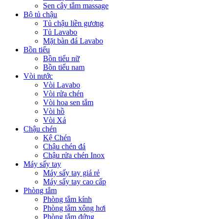
Sen cây tắm massage
Bộ tủ chậu
Tủ chậu liền gương
Tủ Lavabo
Mặt bàn đá Lavabo
Bồn tiểu
Bồn tiểu nữ
Bồn tiểu nam
Vòi nước
Vòi Lavabo
Vòi rửa chén
Vòi hoa sen tắm
Vòi hồ
Vòi Xả
Chậu chén
Kệ Chén
Chậu chén đá
Chậu rửa chén Inox
Máy sấy tay
Máy sấy tay giá rẻ
Máy sấy tay cao cấp
Phòng tắm
Phòng tắm kính
Phòng tắm xông hơi
Phòng tắm đứng