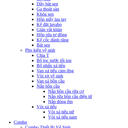
Dây bát sen
Ga thoát sàn
Khóa sen
Hộp giấy lau tay
Kệ đặt lavabo
Giàn vắt khăn
Hộp rửa tự động
Kệ cốc đánh răng
Bát sen
Phụ kiện vệ sinh
Chia T
Bộ lọc nước tốt ion
Bộ nhấn xả tiểu
Van xả tiểu cảm ứng
Vòi xịt vệ sinh
Van xả bồn cầu
Nắp bồn cầu
Nắp bồn cầu rửa cơ
Nắp rửa bồn cầu điện tử
Nắp đóng êm
Vòi xả tiểu
Vòi xả tiểu nữ
Vòi xả tiểu nam
Combo
Combo Thiết Bị Vệ Sinh