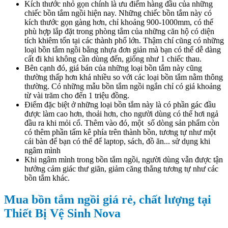
Kích thước nhỏ gọn chính là ưu điểm hàng đầu của những
chiếc bồn tắm ngồi hiện nay. Những chiếc bồn tắm này có
kích thước gọn gàng hơn, chỉ khoảng 900-1000mm, có thể
phù hợp lắp đặt trong phòng tắm của những căn hộ có diện
tích khiêm tốn tại các thành phố lớn. Thậm chí cũng có những
loại bồn tắm ngồi bằng nhựa đơn giản mà bạn có thể dễ dàng
cất đi khi không cần dùng đến, giống như 1 chiếc thau.
Bên cạnh đó, giá bán của những loại bồn tắm này cũng
thường thấp hơn khá nhiều so với các loại bồn tắm nằm thông
thường. Có những mẫu bồn tắm ngồi ngắn chỉ có giá khoảng
từ vài trăm cho đến 1 triệu đồng.
Điểm đặc biệt ở những loại bồn tắm này là có phần gác đầu
được làm cao hơn, thoải hơn, cho người dùng có thể hơi ngả
đầu ra khi mỏi cổ. Thêm vào đó, một số dòng sản phẩm còn
có thêm phần tấm kê phía trên thành bồn, tương tự như một
cái bàn để bạn có thể để laptop, sách, đồ ăn... sử dụng khi
ngâm mình
Khi ngâm mình trong bồn tắm ngồi, người dùng vẫn được tận
hưởng cảm giác thư giãn, giảm căng thẳng tương tự như các
bồn tắm khác.
Mua bồn tắm ngồi giá rẻ, chất lượng tại
Thiết Bị Vệ Sinh Nova