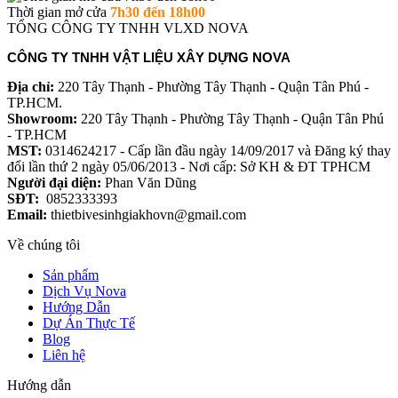
Thời gian mở cửa
7h30 đến 18h00
TỔNG CÔNG TY TNHH VLXD NOVA
CÔNG TY TNHH VẬT LIỆU XÂY DỰNG NOVA
Địa chỉ:
220 Tây Thạnh - Phường Tây Thạnh - Quận Tân Phú -
TP.HCM.
Showroom:
220 Tây Thạnh - Phường Tây Thạnh - Quận Tân Phú
- TP.HCM
MST:
0314624217 - Cấp lần đầu ngày 14/09/2017 và Đăng ký thay
đổi lần thứ 2 ngày 05/06/2013 - Nơi cấp: Sở KH & ĐT TPHCM
Người đại diện:
Phan Văn Dũng
SĐT:
0852333393
Email:
thietbivesinhgiakhovn@gmail.com
Về chúng tôi
Sản phẩm
Dịch Vụ Nova
Hướng Dẫn
Dự Án Thực Tế
Blog
Liên hệ
Hướng dẫn