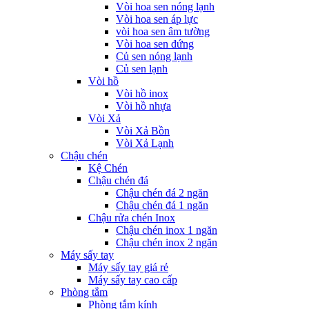
Vòi hoa sen nóng lạnh
Vòi hoa sen áp lực
vòi hoa sen âm tường
Vòi hoa sen đứng
Củ sen nóng lạnh
Củ sen lạnh
Vòi hồ
Vòi hồ inox
Vòi hồ nhựa
Vòi Xả
Vòi Xả Bồn
Vòi Xả Lạnh
Chậu chén
Kệ Chén
Chậu chén đá
Chậu chén đá 2 ngăn
Chậu chén đá 1 ngăn
Chậu rửa chén Inox
Chậu chén inox 1 ngăn
Chậu chén inox 2 ngăn
Máy sấy tay
Máy sấy tay giá rẻ
Máy sấy tay cao cấp
Phòng tắm
Phòng tắm kính