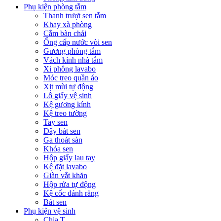
Phụ kiện phòng tắm
Thanh trượt sen tắm
Khay xà phòng
Cắm bàn chải
Ống cấp nước vòi sen
Gương phòng tắm
Vách kính nhà tắm
Xi phông lavabo
Móc treo quần áo
Xịt mùi tự động
Lô giấy vệ sinh
Kệ gương kính
Kệ treo tường
Tay sen
Dây bát sen
Ga thoát sàn
Khóa sen
Hộp giấy lau tay
Kệ đặt lavabo
Giàn vắt khăn
Hộp rửa tự động
Kệ cốc đánh răng
Bát sen
Phụ kiện vệ sinh
Chia T