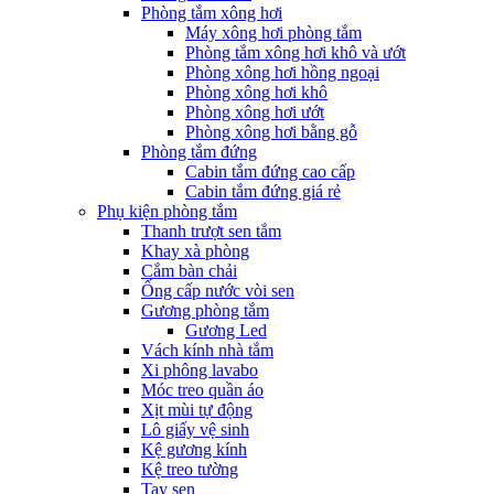
Phòng tắm xông hơi
Máy xông hơi phòng tắm
Phòng tắm xông hơi khô và ướt
Phòng xông hơi hồng ngoại
Phòng xông hơi khô
Phòng xông hơi ướt
Phòng xông hơi bằng gỗ
Phòng tắm đứng
Cabin tắm đứng cao cấp
Cabin tắm đứng giá rẻ
Phụ kiện phòng tắm
Thanh trượt sen tắm
Khay xà phòng
Cắm bàn chải
Ống cấp nước vòi sen
Gương phòng tắm
Gương Led
Vách kính nhà tắm
Xi phông lavabo
Móc treo quần áo
Xịt mùi tự động
Lô giấy vệ sinh
Kệ gương kính
Kệ treo tường
Tay sen