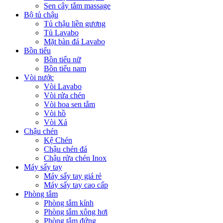
Sen cây tắm massage
Bộ tủ chậu
Tủ chậu liền gương
Tủ Lavabo
Mặt bàn đá Lavabo
Bồn tiểu
Bồn tiểu nữ
Bồn tiểu nam
Vòi nước
Vòi Lavabo
Vòi rửa chén
Vòi hoa sen tắm
Vòi hồ
Vòi Xả
Chậu chén
Kệ Chén
Chậu chén đá
Chậu rửa chén Inox
Máy sấy tay
Máy sấy tay giá rẻ
Máy sấy tay cao cấp
Phòng tắm
Phòng tắm kính
Phòng tắm xông hơi
Phòng tắm đứng