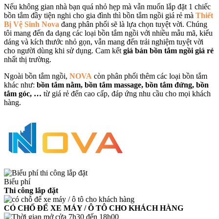
Nếu không gian nhà bạn quá nhỏ hẹp mà vẫn muốn lắp đặt 1 chiếc
bồn tắm đầy tiện nghi cho gia đình thì bồn tắm ngồi giá rẻ mà
Thiết
Bị Vệ Sinh Nova
đang phân phối sẽ là lựa chọn tuyệt vời. Chúng
tôi mang đến đa dạng các loại bồn tắm ngồi với nhiều mẫu mã, kiểu
dáng và kích thước nhỏ gọn, vẫn mang đến trải nghiệm tuyệt vời
cho người dùng khi sử dụng. Cam kết
giá bán bồn tắm ngồi giá rẻ
nhất thị trường.
Ngoài bồn tắm ngồi,
NOVA
còn phân phối thêm các loại bồn tắm
khác như:
bồn tắm nằm, bồn tắm massage, bồn tắm đứng, bồn
tắm góc, …
từ giá rẻ đến cao cấp, đáp ứng nhu cầu cho mọi khách
hàng.
Biểu phí
Thi công lắp đặt
CÓ CHỐ ĐỂ XE MÁY / Ô TÔ CHO KHÁCH HÀNG