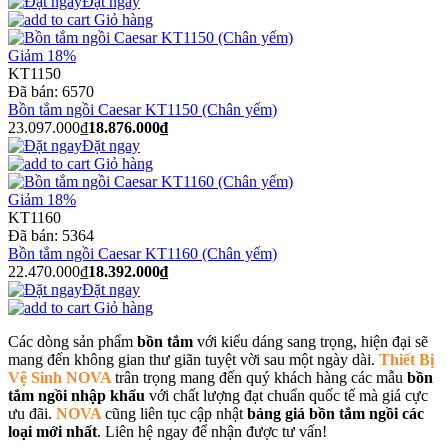
Đặt ngay
Giỏ hàng
Giảm 18%
KT1150
Đã bán:
6570
Bồn tắm ngồi Caesar KT1150 (Chân yếm)
23.097.000₫
18.876.000₫
Đặt ngay
Giỏ hàng
Giảm 18%
KT1160
Đã bán:
5364
Bồn tắm ngồi Caesar KT1160 (Chân yếm)
22.470.000₫
18.392.000₫
Đặt ngay
Giỏ hàng
Các dòng sản phẩm
bồn tắm
với kiểu dáng sang trọng, hiện đại sẽ
mang đến không gian thư giãn tuyệt vời sau một ngày dài.
Thiết Bị
Vệ Sinh NOVA
trân trọng mang đến quý khách hàng các mẫu
bồn
tắm ngồi nhập khẩu
với chất lượng đạt chuẩn quốc tế mà giá cực
ưu đãi.
NOVA
cũng liên tục cập nhật
bảng giá bồn tắm ngồi các
loại mới nhất
. Liên hệ ngay để nhận được tư vấn!