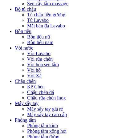
Sen cây tắm massage
Bộ tủ chậu
Tủ chậu liền gương
Tủ Lavabo
Mặt bàn đá Lavabo
Bồn tiểu
Bồn tiểu nữ
Bồn tiểu nam
Vòi nước
Vòi Lavabo
Vòi rửa chén
Vòi hoa sen tắm
Vòi hồ
Vòi Xả
Chậu chén
Kệ Chén
Chậu chén đá
Chậu rửa chén Inox
Máy sấy tay
Máy sấy tay giá rẻ
Máy sấy tay cao cấp
Phòng tắm
Phòng tắm kính
Phòng tắm xông hơi
Phòng tắm đứng