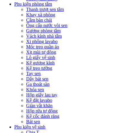
Phụ kiện phòng tắm
Thanh trượt sen tắm
Khay xà phòng
Cắm bàn chải
Ống cấp nước vòi sen
Gương phòng tắm
Vách kính nhà tắm
Xi phông lavabo
Móc treo quần áo
Xịt mùi tự động
Lô giấy vệ sinh
Kệ gương kính
Kệ treo tường
Tay sen
Dây bát sen
Ga thoát sàn
Khóa sen
Hộp giấy lau tay
Kệ đặt lavabo
Giàn vắt khăn
Hộp rửa tự động
Kệ cốc đánh răng
Bát sen
Phụ kiện vệ sinh
Chia T