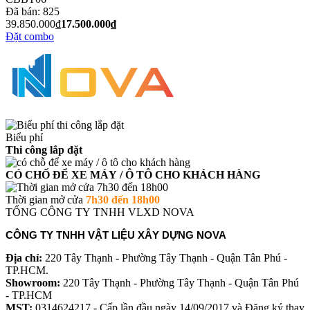
Đã bán:
825
39.850.000₫
17.500.000₫
Đặt combo
Biểu phí
Thi công lắp đặt
CÓ CHỐ ĐỂ XE MÁY / Ô TÔ CHO KHÁCH HÀNG
Thời gian mở cửa
7h30 đến 18h00
TỔNG CÔNG TY TNHH VLXD NOVA
CÔNG TY TNHH VẬT LIỆU XÂY DỰNG NOVA
Địa chỉ:
220 Tây Thạnh - Phường Tây Thạnh - Quận Tân Phú -
TP.HCM.
Showroom:
220 Tây Thạnh - Phường Tây Thạnh - Quận Tân Phú
- TP.HCM
MST:
0314624217 - Cấp lần đầu ngày 14/09/2017 và Đăng ký thay