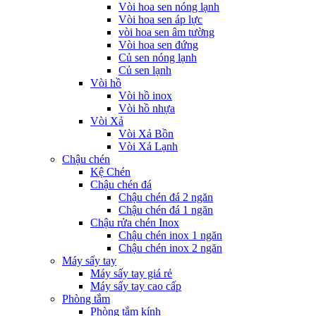
Vòi hoa sen nóng lạnh
Vòi hoa sen áp lực
vòi hoa sen âm tường
Vòi hoa sen đứng
Củ sen nóng lạnh
Củ sen lạnh
Vòi hồ
Vòi hồ inox
Vòi hồ nhựa
Vòi Xả
Vòi Xả Bồn
Vòi Xả Lạnh
Chậu chén
Kệ Chén
Chậu chén đá
Chậu chén đá 2 ngăn
Chậu chén đá 1 ngăn
Chậu rửa chén Inox
Chậu chén inox 1 ngăn
Chậu chén inox 2 ngăn
Máy sấy tay
Máy sấy tay giá rẻ
Máy sấy tay cao cấp
Phòng tắm
Phòng tắm kính