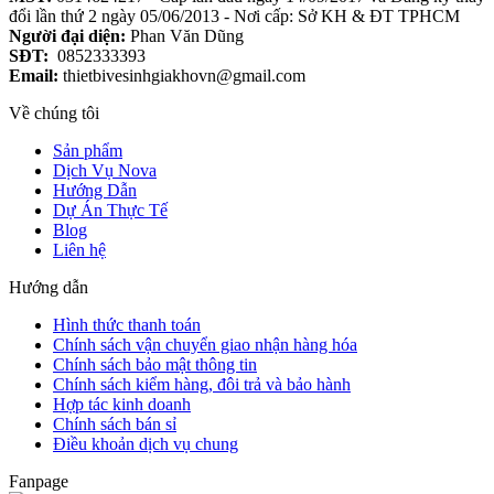
đổi lần thứ 2 ngày 05/06/2013 - Nơi cấp: Sở KH & ĐT TPHCM
Người đại diện:
Phan Văn Dũng
SĐT:
0852333393
Email:
thietbivesinhgiakhovn@gmail.com
Về chúng tôi
Sản phẩm
Dịch Vụ Nova
Hướng Dẫn
Dự Án Thực Tế
Blog
Liên hệ
Hướng dẫn
Hình thức thanh toán
Chính sách vận chuyển giao nhận hàng hóa
Chính sách bảo mật thông tin
Chính sách kiểm hàng, đôi trả và bảo hành
Hợp tác kinh doanh
Chính sách bán sỉ
Điều khoản dịch vụ chung
Fanpage