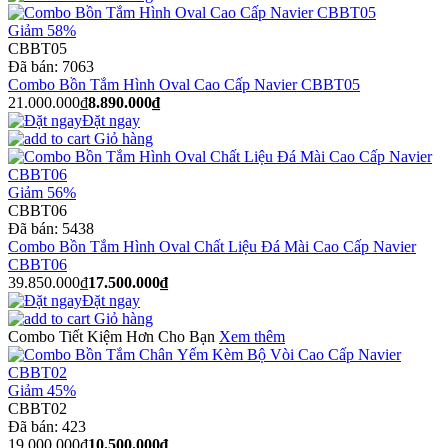
Giảm 58%
CBBT05
Đã bán:
7063
Combo Bồn Tắm Hình Oval Cao Cấp Navier CBBT05
21.000.000₫
8.890.000₫
Đặt ngay
Giỏ hàng
Giảm 56%
CBBT06
Đã bán:
5438
Combo Bồn Tắm Hình Oval Chất Liệu Đá Mài Cao Cấp Navier
CBBT06
39.850.000₫
17.500.000₫
Đặt ngay
Giỏ hàng
Combo Tiết Kiệm Hơn Cho Bạn
Xem thêm
Giảm 45%
CBBT02
Đã bán:
423
19.000.000₫
10.500.000₫