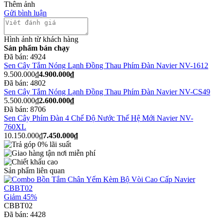
Thêm ảnh
Gửi bình luận
Hình ảnh từ khách hàng
Sản phẩm bán chạy
Đã bán:
4924
Sen Cây Tắm Nóng Lạnh Đồng Thau Phím Đàn Navier NV-1612
9.500.000₫
4.900.000₫
Đã bán:
4802
Sen Cây Tắm Nóng Lạnh Đồng Thau Phím Đàn Navier NV-CS49
5.500.000₫
2.600.000₫
Đã bán:
8706
Sen Cây Phím Đàn 4 Chế Độ Nước Thế Hệ Mới Navier NV-
760XL
10.150.000₫
7.450.000₫
Sản phẩm liên quan
Giảm 45%
CBBT02
Đã bán:
4428