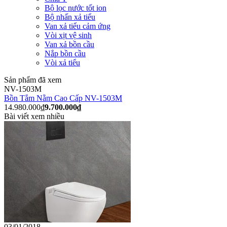
Bộ lọc nước tốt ion
Bộ nhấn xả tiểu
Van xả tiểu cảm ứng
Vòi xịt vệ sinh
Van xả bồn cầu
Nắp bồn cầu
Vòi xả tiểu
Sản phẩm đã xem
NV-1503M
Bồn Tắm Nằm Cao Cấp NV-1503M
14.980.000₫
9.700.000₫
Bài viết xem nhiều
03/01/2018