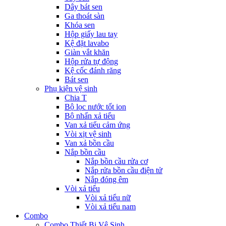
Dây bát sen
Ga thoát sàn
Khóa sen
Hộp giấy lau tay
Kệ đặt lavabo
Giàn vắt khăn
Hộp rửa tự động
Kệ cốc đánh răng
Bát sen
Phụ kiện vệ sinh
Chia T
Bộ lọc nước tốt ion
Bộ nhấn xả tiểu
Van xả tiểu cảm ứng
Vòi xịt vệ sinh
Van xả bồn cầu
Nắp bồn cầu
Nắp bồn cầu rửa cơ
Nắp rửa bồn cầu điện tử
Nắp đóng êm
Vòi xả tiểu
Vòi xả tiểu nữ
Vòi xả tiểu nam
Combo
Combo Thiết Bị Vệ Sinh