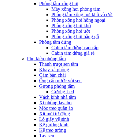
Phòng tắm xông hơi
Máy xông hơi phòng tắm
Phòng tắm xông hơi khô và ướt
Phòng xông hơi hồng ngoại
Phòng xông hơi khô
Phòng xông hơi ướt
Phòng xông hơi bằng gỗ
Phòng tắm đứng
Cabin tắm đứng cao cấp
Cabin tắm đứng giá rẻ
Phụ kiện phòng tắm
Thanh trượt sen tắm
Khay xà phòng
Cắm bàn chải
Ống cấp nước vòi sen
Gương phòng tắm
Gương Led
Vách kính nhà tắm
Xi phông lavabo
Móc treo quần áo
Xịt mùi tự động
Lô giấy vệ sinh
Kệ gương kính
Kệ treo tường
Tay sen