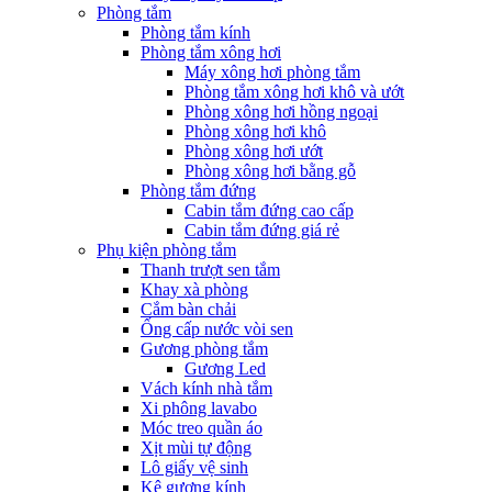
Phòng tắm
Phòng tắm kính
Phòng tắm xông hơi
Máy xông hơi phòng tắm
Phòng tắm xông hơi khô và ướt
Phòng xông hơi hồng ngoại
Phòng xông hơi khô
Phòng xông hơi ướt
Phòng xông hơi bằng gỗ
Phòng tắm đứng
Cabin tắm đứng cao cấp
Cabin tắm đứng giá rẻ
Phụ kiện phòng tắm
Thanh trượt sen tắm
Khay xà phòng
Cắm bàn chải
Ống cấp nước vòi sen
Gương phòng tắm
Gương Led
Vách kính nhà tắm
Xi phông lavabo
Móc treo quần áo
Xịt mùi tự động
Lô giấy vệ sinh
Kệ gương kính