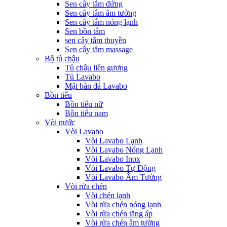
Sen cây tắm đứng
Sen cây tắm âm tường
Sen cây tắm nóng lạnh
Sen bồn tắm
sen cây tắm thuyền
Sen cây tắm massage
Bộ tủ chậu
Tủ chậu liền gương
Tủ Lavabo
Mặt bàn đá Lavabo
Bồn tiểu
Bồn tiểu nữ
Bồn tiểu nam
Vòi nước
Vòi Lavabo
Vòi Lavabo Lạnh
Vòi Lavabo Nóng Lạnh
Vòi Lavabo Inox
Vòi Lavabo Tự Động
Vòi Lavabo Âm Tường
Vòi rửa chén
Vòi chén lạnh
Vòi rửa chén nóng lạnh
Vòi rửa chén tăng áp
Vòi rửa chén âm tường