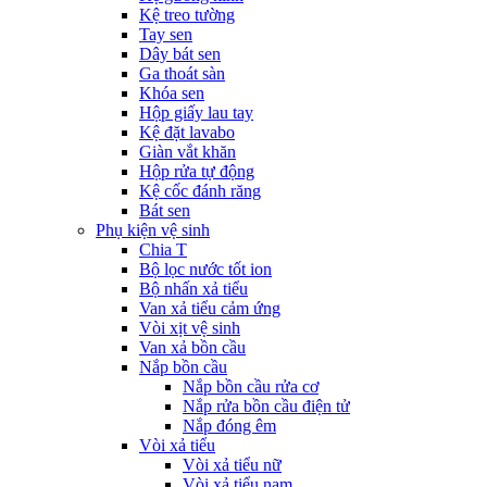
Kệ treo tường
Tay sen
Dây bát sen
Ga thoát sàn
Khóa sen
Hộp giấy lau tay
Kệ đặt lavabo
Giàn vắt khăn
Hộp rửa tự động
Kệ cốc đánh răng
Bát sen
Phụ kiện vệ sinh
Chia T
Bộ lọc nước tốt ion
Bộ nhấn xả tiểu
Van xả tiểu cảm ứng
Vòi xịt vệ sinh
Van xả bồn cầu
Nắp bồn cầu
Nắp bồn cầu rửa cơ
Nắp rửa bồn cầu điện tử
Nắp đóng êm
Vòi xả tiểu
Vòi xả tiểu nữ
Vòi xả tiểu nam