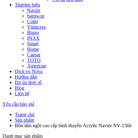
Thương hiệu
Navier
Samwon
Cotto
Viglacera
Biggo
INAX
Smart
Home
Caesar
TOTO
American
Dịch vụ Nova
Hướng dẫn
Dự án thực tế
Blog
Liên hệ
Yêu cầu báo giá
Trang chủ
Sản phẩm
Bồn tắm ngồi cao cấp hình thuyền Acrylic Navier NV-1560
Danh mục sản phẩm