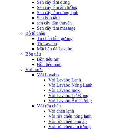
Sen cây tắm đứng
Sen cây tắm âm tường
Sen cây tắm nóng lạnh
Sen bồn tắm
sen cây tắm thuyền
Sen cây tắm massage
Bộ tủ chậu
Tủ chậu liền gương
Tủ Lavabo
Mặt bàn đá Lavabo
Bồn tiểu
Bồn tiểu nữ
Bồn tiểu nam
Vòi nước
Vòi Lavabo
Vòi Lavabo Lạnh
Vòi Lavabo Nóng Lạnh
Vòi Lavabo Inox
Vòi Lavabo Tự Động
Vòi Lavabo Âm Tường
Vòi rửa chén
Vòi chén lạnh
Vòi rửa chén nóng lạnh
Vòi rửa chén tăng áp
Vòi rửa chén âm tường