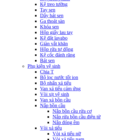
Kệ treo tường
Tay sen
Dây bát sen
Ga thoát sàn
Khóa sen
Hộp giấy lau tay
Kệ đặt lavabo
Giàn vắt khăn
Hộp rửa tự động
Kệ cốc đánh răng
Bát sen
Phụ kiện vệ sinh
Chia T
Bộ lọc nước tốt ion
Bộ nhấn xả tiểu
Van xả tiểu cảm ứng
Vòi xịt vệ sinh
Van xả bồn cầu
Nắp bồn cầu
Nắp bồn cầu rửa cơ
Nắp rửa bồn cầu điện tử
Nắp đóng êm
Vòi xả tiểu
Vòi xả tiểu nữ
Vòi xả tiểu nam