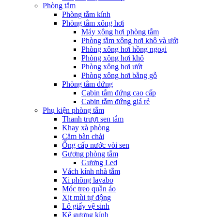
Phòng tắm
Phòng tắm kính
Phòng tắm xông hơi
Máy xông hơi phòng tắm
Phòng tắm xông hơi khô và ướt
Phòng xông hơi hồng ngoại
Phòng xông hơi khô
Phòng xông hơi ướt
Phòng xông hơi bằng gỗ
Phòng tắm đứng
Cabin tắm đứng cao cấp
Cabin tắm đứng giá rẻ
Phụ kiện phòng tắm
Thanh trượt sen tắm
Khay xà phòng
Cắm bàn chải
Ống cấp nước vòi sen
Gương phòng tắm
Gương Led
Vách kính nhà tắm
Xi phông lavabo
Móc treo quần áo
Xịt mùi tự động
Lô giấy vệ sinh
Kệ gương kính