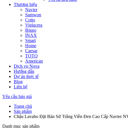
Thương hiệu
Navier
Samwon
Cotto
Viglacera
Biggo
INAX
Smart
Home
Caesar
TOTO
American
Dịch vụ Nova
Hướng dẫn
Dự án thực tế
Blog
Liên hệ
Yêu cầu báo giá
Trang chủ
Sản phẩm
Chậu Lavabo Đặt Bàn Sứ Trắng Viền Đen Cao Cấp Navier 
Danh mục sản phẩm