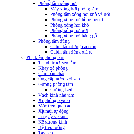
Phòng tắm xông hơi
Máy xông hơi phòng tắm
Phòng tắm xông hơi khô và ướt
Phòng xông hơi hồng ngoại
Phòng xông hơi khô
Phòng xông hơi ướt
Phòng xông hơi bằng gỗ
Phòng tắm đứng
Cabin tắm đứng cao cấp
Cabin tắm đứng giá rẻ
Phụ kiện phòng tắm
Thanh trượt sen tắm
Khay xà phòng
Cắm bàn chải
Ống cấp nước vòi sen
Gương phòng tắm
Gương Led
Vách kính nhà tắm
Xi phông lavabo
Móc treo quần áo
Xịt mùi tự động
Lô giấy vệ sinh
Kệ gương kính
Kệ treo tường
Tay sen