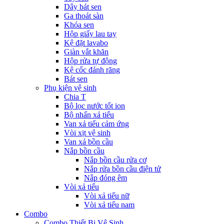
Dây bát sen
Ga thoát sàn
Khóa sen
Hộp giấy lau tay
Kệ đặt lavabo
Giàn vắt khăn
Hộp rửa tự động
Kệ cốc đánh răng
Bát sen
Phụ kiện vệ sinh
Chia T
Bộ lọc nước tốt ion
Bộ nhấn xả tiểu
Van xả tiểu cảm ứng
Vòi xịt vệ sinh
Van xả bồn cầu
Nắp bồn cầu
Nắp bồn cầu rửa cơ
Nắp rửa bồn cầu điện tử
Nắp đóng êm
Vòi xả tiểu
Vòi xả tiểu nữ
Vòi xả tiểu nam
Combo
Combo Thiết Bị Vệ Sinh