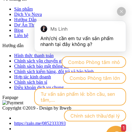
Sản phẩm
Dịch Vụ Nova
Hướng Dẫn
Dự Án Thực Tế
Ms Linh
Blog
Liên hệ
Anh/chị cần em tư vấn sản phẩm 
Hướng dẫn
Hình thức thanh toán
Chính sách vận chuyển giao nhận hàng hóa
Combo Phòng tắm nhỏ
Chính sách bảo mật thông tin
Chính sách kiểm hàng, đôi trả và bảo hành
Hợp tác kinh doanh
Combo Phòng tắm lớn
Chính sách bán sỉ
Điều khoản dịch vụ chung
Tư vấn sản phẩm lẻ: bồn cầu, sen
Fanpage
tắm,....
Copyright ©2019 - Design by Ibweb
Chính sách thầu/đại lý
https://zalo.me/0852333393
1