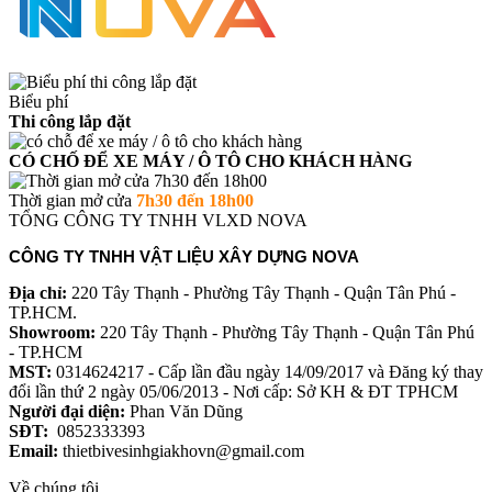
Biểu phí
Thi công lắp đặt
CÓ CHỐ ĐỂ XE MÁY / Ô TÔ CHO KHÁCH HÀNG
Thời gian mở cửa
7h30 đến 18h00
TỔNG CÔNG TY TNHH VLXD NOVA
CÔNG TY TNHH VẬT LIỆU XÂY DỰNG NOVA
Địa chỉ:
220 Tây Thạnh - Phường Tây Thạnh - Quận Tân Phú -
TP.HCM.
Showroom:
220 Tây Thạnh - Phường Tây Thạnh - Quận Tân Phú
- TP.HCM
MST:
0314624217 - Cấp lần đầu ngày 14/09/2017 và Đăng ký thay
đổi lần thứ 2 ngày 05/06/2013 - Nơi cấp: Sở KH & ĐT TPHCM
Người đại diện:
Phan Văn Dũng
SĐT:
0852333393
Email:
thietbivesinhgiakhovn@gmail.com
Về chúng tôi