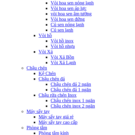
Vòi hoa sen nóng lạnh
Vòi hoa sen áp lực
vòi hoa sen âm tường
Vòi hoa sen đứng
Củ sen nóng lạnh
Củ sen lạnh
Vòi hồ
Vòi hồ inox
Vòi hồ nhựa
Vòi Xả
Vòi Xả Bồn
Vòi Xả Lạnh
Chậu chén
Kệ Chén
Chậu chén đá
Chậu chén đá 2 ngăn
Chậu chén đá 1 ngăn
Chậu rửa chén Inox
Chậu chén inox 1 ngăn
Chậu chén inox 2 ngăn
Máy sấy tay
Máy sấy tay giá rẻ
Máy sấy tay cao cấp
Phòng tắm
Phòng tắm kính