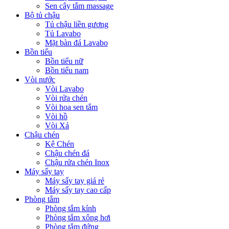
Sen cây tắm massage
Bộ tủ chậu
Tủ chậu liền gương
Tủ Lavabo
Mặt bàn đá Lavabo
Bồn tiểu
Bồn tiểu nữ
Bồn tiểu nam
Vòi nước
Vòi Lavabo
Vòi rửa chén
Vòi hoa sen tắm
Vòi hồ
Vòi Xả
Chậu chén
Kệ Chén
Chậu chén đá
Chậu rửa chén Inox
Máy sấy tay
Máy sấy tay giá rẻ
Máy sấy tay cao cấp
Phòng tắm
Phòng tắm kính
Phòng tắm xông hơi
Phòng tắm đứng