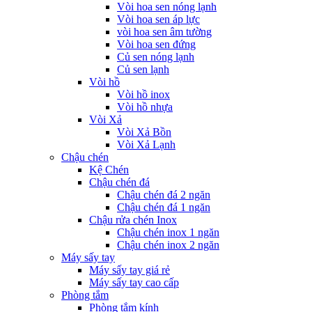
Vòi hoa sen nóng lạnh
Vòi hoa sen áp lực
vòi hoa sen âm tường
Vòi hoa sen đứng
Củ sen nóng lạnh
Củ sen lạnh
Vòi hồ
Vòi hồ inox
Vòi hồ nhựa
Vòi Xả
Vòi Xả Bồn
Vòi Xả Lạnh
Chậu chén
Kệ Chén
Chậu chén đá
Chậu chén đá 2 ngăn
Chậu chén đá 1 ngăn
Chậu rửa chén Inox
Chậu chén inox 1 ngăn
Chậu chén inox 2 ngăn
Máy sấy tay
Máy sấy tay giá rẻ
Máy sấy tay cao cấp
Phòng tắm
Phòng tắm kính