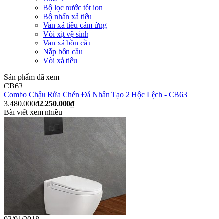
Bộ lọc nước tốt ion
Bộ nhấn xả tiểu
Van xả tiểu cảm ứng
Vòi xịt vệ sinh
Van xả bồn cầu
Nắp bồn cầu
Vòi xả tiểu
Sản phẩm đã xem
CB63
Combo Chậu Rửa Chén Đá Nhân Tạo 2 Hộc Lệch - CB63
3.480.000₫
2.250.000₫
Bài viết xem nhiều
03/01/2018