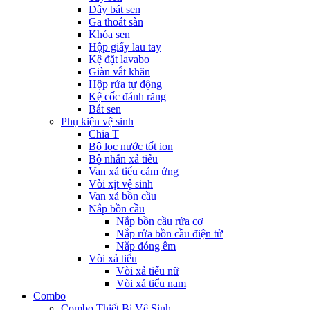
Dây bát sen
Ga thoát sàn
Khóa sen
Hộp giấy lau tay
Kệ đặt lavabo
Giàn vắt khăn
Hộp rửa tự động
Kệ cốc đánh răng
Bát sen
Phụ kiện vệ sinh
Chia T
Bộ lọc nước tốt ion
Bộ nhấn xả tiểu
Van xả tiểu cảm ứng
Vòi xịt vệ sinh
Van xả bồn cầu
Nắp bồn cầu
Nắp bồn cầu rửa cơ
Nắp rửa bồn cầu điện tử
Nắp đóng êm
Vòi xả tiểu
Vòi xả tiểu nữ
Vòi xả tiểu nam
Combo
Combo Thiết Bị Vệ Sinh