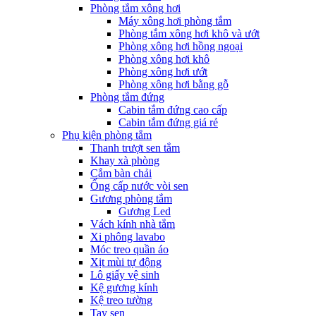
Phòng tắm xông hơi
Máy xông hơi phòng tắm
Phòng tắm xông hơi khô và ướt
Phòng xông hơi hồng ngoại
Phòng xông hơi khô
Phòng xông hơi ướt
Phòng xông hơi bằng gỗ
Phòng tắm đứng
Cabin tắm đứng cao cấp
Cabin tắm đứng giá rẻ
Phụ kiện phòng tắm
Thanh trượt sen tắm
Khay xà phòng
Cắm bàn chải
Ống cấp nước vòi sen
Gương phòng tắm
Gương Led
Vách kính nhà tắm
Xi phông lavabo
Móc treo quần áo
Xịt mùi tự động
Lô giấy vệ sinh
Kệ gương kính
Kệ treo tường
Tay sen