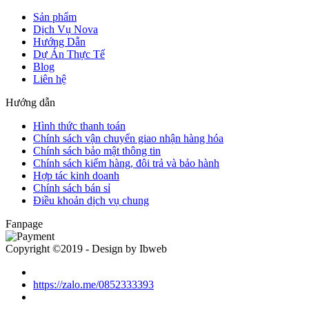
Sản phẩm
Dịch Vụ Nova
Hướng Dẫn
Dự Án Thực Tế
Blog
Liên hệ
Hướng dẫn
Hình thức thanh toán
Chính sách vận chuyển giao nhận hàng hóa
Chính sách bảo mật thông tin
Chính sách kiểm hàng, đôi trả và bảo hành
Hợp tác kinh doanh
Chính sách bán sỉ
Điều khoản dịch vụ chung
Fanpage
Copyright ©2019 - Design by Ibweb
https://zalo.me/0852333393