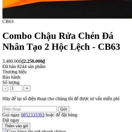
CB63
Combo Chậu Rửa Chén Đá
Nhân Tạo 2 Hộc Lệch - CB63
3.480.000₫
2.250.000₫
Đã bán
8244
sản phẩm
Thương hiệu
Bảo hành
Số lượng
-
+
Hãy để lại số điện thoại cho chúng tôi để được tư vấn miễn phí
Gửi
Gọi ngay
0852333393
hoặc để đặt hàng
Đặt ngay
Thêm vào giỏ