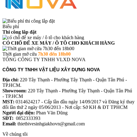
Biểu phí
Thi công lắp đặt
CÓ CHỐ ĐỂ XE MÁY / Ô TÔ CHO KHÁCH HÀNG
Thời gian mở cửa
7h30 đến 18h00
TỔNG CÔNG TY TNHH VLXD NOVA
CÔNG TY TNHH VẬT LIỆU XÂY DỰNG NOVA
Địa chỉ:
220 Tây Thạnh - Phường Tây Thạnh - Quận Tân Phú -
TP.HCM.
Showroom:
220 Tây Thạnh - Phường Tây Thạnh - Quận Tân Phú
- TP.HCM
MST:
0314624217 - Cấp lần đầu ngày 14/09/2017 và Đăng ký thay
đổi lần thứ 2 ngày 05/06/2013 - Nơi cấp: Sở KH & ĐT TPHCM
Người đại diện:
Phan Văn Dũng
SĐT:
0852333393
Email:
thietbivesinhgiakhovn@gmail.com
Về chúng tôi