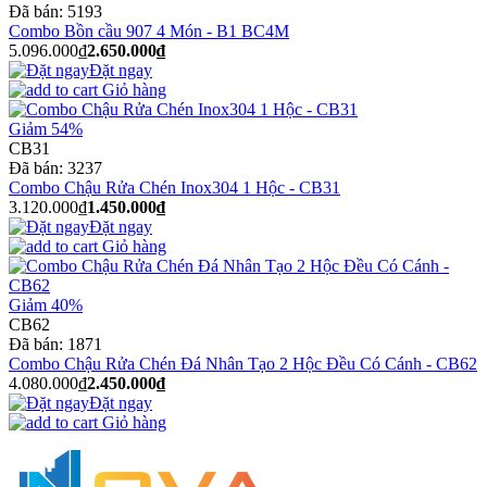
Đã bán:
5193
Combo Bồn cầu 907 4 Món - B1 BC4M
5.096.000₫
2.650.000₫
Đặt ngay
Giỏ hàng
Giảm 54%
CB31
Đã bán:
3237
Combo Chậu Rửa Chén Inox304 1 Hộc - CB31
3.120.000₫
1.450.000₫
Đặt ngay
Giỏ hàng
Giảm 40%
CB62
Đã bán:
1871
Combo Chậu Rửa Chén Đá Nhân Tạo 2 Hộc Đều Có Cánh - CB62
4.080.000₫
2.450.000₫
Đặt ngay
Giỏ hàng