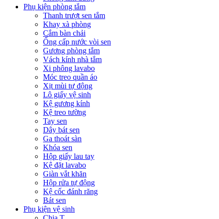
Phụ kiện phòng tắm
Thanh trượt sen tắm
Khay xà phòng
Cắm bàn chải
Ống cấp nước vòi sen
Gương phòng tắm
Vách kính nhà tắm
Xi phông lavabo
Móc treo quần áo
Xịt mùi tự động
Lô giấy vệ sinh
Kệ gương kính
Kệ treo tường
Tay sen
Dây bát sen
Ga thoát sàn
Khóa sen
Hộp giấy lau tay
Kệ đặt lavabo
Giàn vắt khăn
Hộp rửa tự động
Kệ cốc đánh răng
Bát sen
Phụ kiện vệ sinh
Chia T