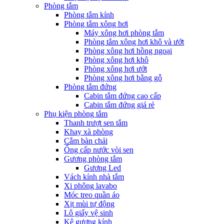
Phòng tắm
Phòng tắm kính
Phòng tắm xông hơi
Máy xông hơi phòng tắm
Phòng tắm xông hơi khô và ướt
Phòng xông hơi hồng ngoại
Phòng xông hơi khô
Phòng xông hơi ướt
Phòng xông hơi bằng gỗ
Phòng tắm đứng
Cabin tắm đứng cao cấp
Cabin tắm đứng giá rẻ
Phụ kiện phòng tắm
Thanh trượt sen tắm
Khay xà phòng
Cắm bàn chải
Ống cấp nước vòi sen
Gương phòng tắm
Gương Led
Vách kính nhà tắm
Xi phông lavabo
Móc treo quần áo
Xịt mùi tự động
Lô giấy vệ sinh
Kệ gương kính