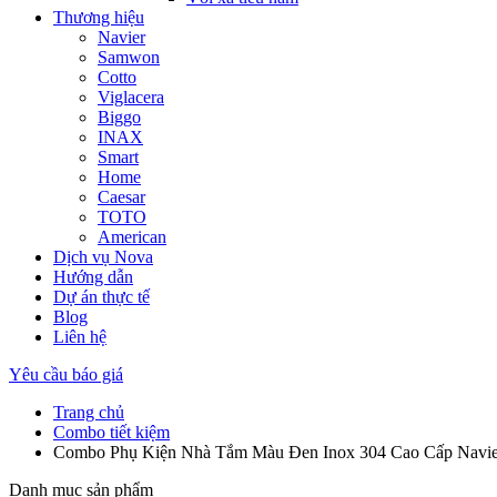
Thương hiệu
Navier
Samwon
Cotto
Viglacera
Biggo
INAX
Smart
Home
Caesar
TOTO
American
Dịch vụ Nova
Hướng dẫn
Dự án thực tế
Blog
Liên hệ
Yêu cầu báo giá
Trang chủ
Combo tiết kiệm
Combo Phụ Kiện Nhà Tắm Màu Đen Inox 304 Cao Cấp Na
Danh mục sản phẩm