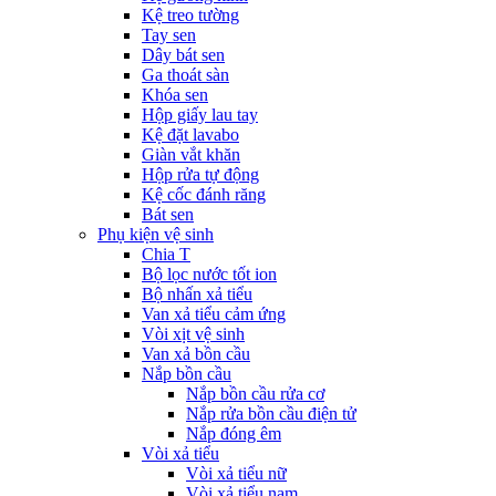
Kệ treo tường
Tay sen
Dây bát sen
Ga thoát sàn
Khóa sen
Hộp giấy lau tay
Kệ đặt lavabo
Giàn vắt khăn
Hộp rửa tự động
Kệ cốc đánh răng
Bát sen
Phụ kiện vệ sinh
Chia T
Bộ lọc nước tốt ion
Bộ nhấn xả tiểu
Van xả tiểu cảm ứng
Vòi xịt vệ sinh
Van xả bồn cầu
Nắp bồn cầu
Nắp bồn cầu rửa cơ
Nắp rửa bồn cầu điện tử
Nắp đóng êm
Vòi xả tiểu
Vòi xả tiểu nữ
Vòi xả tiểu nam