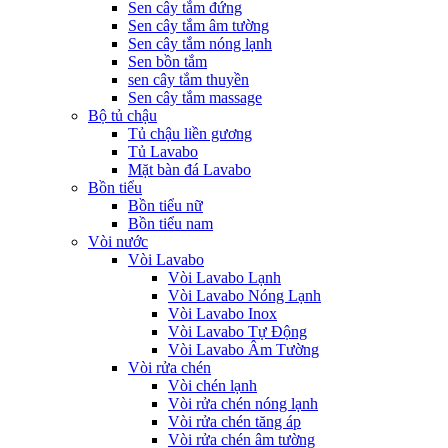
Sen cây tắm đứng
Sen cây tắm âm tường
Sen cây tắm nóng lạnh
Sen bồn tắm
sen cây tắm thuyền
Sen cây tắm massage
Bộ tủ chậu
Tủ chậu liền gương
Tủ Lavabo
Mặt bàn đá Lavabo
Bồn tiểu
Bồn tiểu nữ
Bồn tiểu nam
Vòi nước
Vòi Lavabo
Vòi Lavabo Lạnh
Vòi Lavabo Nóng Lạnh
Vòi Lavabo Inox
Vòi Lavabo Tự Động
Vòi Lavabo Âm Tường
Vòi rửa chén
Vòi chén lạnh
Vòi rửa chén nóng lạnh
Vòi rửa chén tăng áp
Vòi rửa chén âm tường