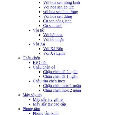
Vòi hoa sen nóng lạnh
Vòi hoa sen áp lực
vòi hoa sen âm tường
Vòi hoa sen đứng
Củ sen nóng lạnh
Củ sen lạnh
Vòi hồ
Vòi hồ inox
Vòi hồ nhựa
Vòi Xả
Vòi Xả Bồn
Vòi Xả Lạnh
Chậu chén
Kệ Chén
Chậu chén đá
Chậu chén đá 2 ngăn
Chậu chén đá 1 ngăn
Chậu rửa chén Inox
Chậu chén inox 1 ngăn
Chậu chén inox 2 ngăn
Máy sấy tay
Máy sấy tay giá rẻ
Máy sấy tay cao cấp
Phòng tắm
Phòng tắm kính