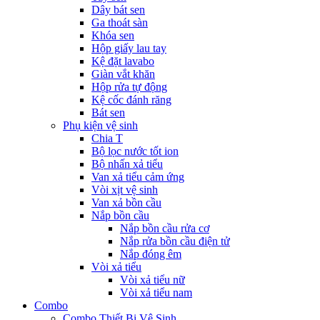
Dây bát sen
Ga thoát sàn
Khóa sen
Hộp giấy lau tay
Kệ đặt lavabo
Giàn vắt khăn
Hộp rửa tự động
Kệ cốc đánh răng
Bát sen
Phụ kiện vệ sinh
Chia T
Bộ lọc nước tốt ion
Bộ nhấn xả tiểu
Van xả tiểu cảm ứng
Vòi xịt vệ sinh
Van xả bồn cầu
Nắp bồn cầu
Nắp bồn cầu rửa cơ
Nắp rửa bồn cầu điện tử
Nắp đóng êm
Vòi xả tiểu
Vòi xả tiểu nữ
Vòi xả tiểu nam
Combo
Combo Thiết Bị Vệ Sinh