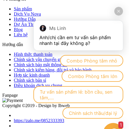
Sản phẩm
Dịch Vụ Nova
Hướng Dẫn
Dự Án Thực Tế
Ms Linh
Blog
Liên hệ
Anh/chị cần em tư vấn sản phẩm 
Hướng dẫn
Hình thức thanh toán
Chính sách vận chuyển giao nhận hàng hóa
Combo Phòng tắm nhỏ
Chính sách bảo mật thông tin
Chính sách kiểm hàng, đôi trả và bảo hành
Hợp tác kinh doanh
Combo Phòng tắm lớn
Chính sách bán sỉ
Điều khoản dịch vụ chung
Tư vấn sản phẩm lẻ: bồn cầu, sen
Fanpage
tắm,....
Copyright ©2019 - Design by Ibweb
Chính sách thầu/đại lý
https://zalo.me/0852333393
1