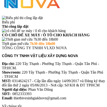
Biểu phí
Thi công lắp đặt
CÓ CHỐ ĐỂ XE MÁY / Ô TÔ CHO KHÁCH HÀNG
Thời gian mở cửa
7h30 đến 18h00
TỔNG CÔNG TY TNHH VLXD NOVA
CÔNG TY TNHH VẬT LIỆU XÂY DỰNG NOVA
Địa chỉ:
220 Tây Thạnh - Phường Tây Thạnh - Quận Tân Phú -
TP.HCM.
Showroom:
220 Tây Thạnh - Phường Tây Thạnh - Quận Tân Phú
- TP.HCM
MST:
0314624217 - Cấp lần đầu ngày 14/09/2017 và Đăng ký thay
đổi lần thứ 2 ngày 05/06/2013 - Nơi cấp: Sở KH & ĐT TPHCM
Người đại diện:
Phan Văn Dũng
SĐT:
0852333393
Email:
thietbivesinhgiakhovn@gmail.com
Về chúng tôi