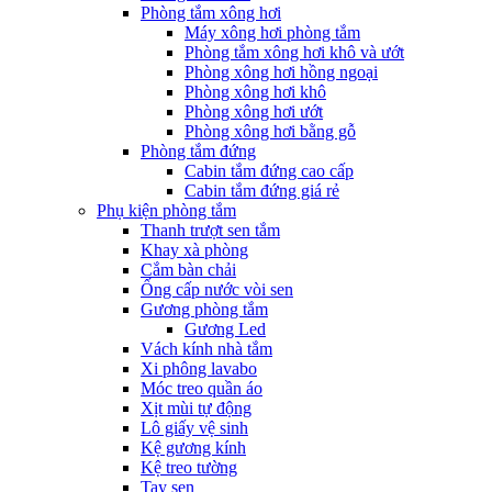
Phòng tắm xông hơi
Máy xông hơi phòng tắm
Phòng tắm xông hơi khô và ướt
Phòng xông hơi hồng ngoại
Phòng xông hơi khô
Phòng xông hơi ướt
Phòng xông hơi bằng gỗ
Phòng tắm đứng
Cabin tắm đứng cao cấp
Cabin tắm đứng giá rẻ
Phụ kiện phòng tắm
Thanh trượt sen tắm
Khay xà phòng
Cắm bàn chải
Ống cấp nước vòi sen
Gương phòng tắm
Gương Led
Vách kính nhà tắm
Xi phông lavabo
Móc treo quần áo
Xịt mùi tự động
Lô giấy vệ sinh
Kệ gương kính
Kệ treo tường
Tay sen