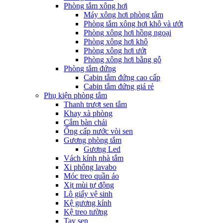
Phòng tắm xông hơi
Máy xông hơi phòng tắm
Phòng tắm xông hơi khô và ướt
Phòng xông hơi hồng ngoại
Phòng xông hơi khô
Phòng xông hơi ướt
Phòng xông hơi bằng gỗ
Phòng tắm đứng
Cabin tắm đứng cao cấp
Cabin tắm đứng giá rẻ
Phụ kiện phòng tắm
Thanh trượt sen tắm
Khay xà phòng
Cắm bàn chải
Ống cấp nước vòi sen
Gương phòng tắm
Gương Led
Vách kính nhà tắm
Xi phông lavabo
Móc treo quần áo
Xịt mùi tự động
Lô giấy vệ sinh
Kệ gương kính
Kệ treo tường
Tay sen