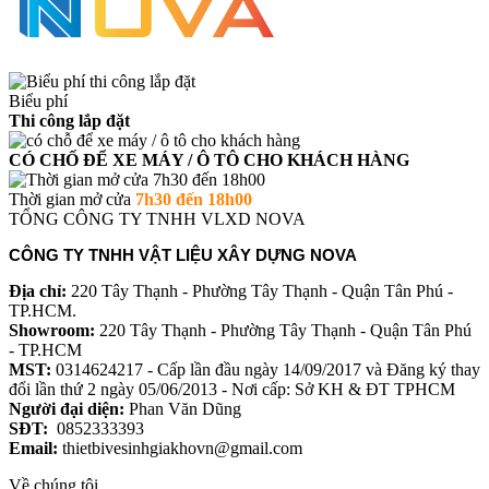
Biểu phí
Thi công lắp đặt
CÓ CHỐ ĐỂ XE MÁY / Ô TÔ CHO KHÁCH HÀNG
Thời gian mở cửa
7h30 đến 18h00
TỔNG CÔNG TY TNHH VLXD NOVA
CÔNG TY TNHH VẬT LIỆU XÂY DỰNG NOVA
Địa chỉ:
220 Tây Thạnh - Phường Tây Thạnh - Quận Tân Phú -
TP.HCM.
Showroom:
220 Tây Thạnh - Phường Tây Thạnh - Quận Tân Phú
- TP.HCM
MST:
0314624217 - Cấp lần đầu ngày 14/09/2017 và Đăng ký thay
đổi lần thứ 2 ngày 05/06/2013 - Nơi cấp: Sở KH & ĐT TPHCM
Người đại diện:
Phan Văn Dũng
SĐT:
0852333393
Email:
thietbivesinhgiakhovn@gmail.com
Về chúng tôi