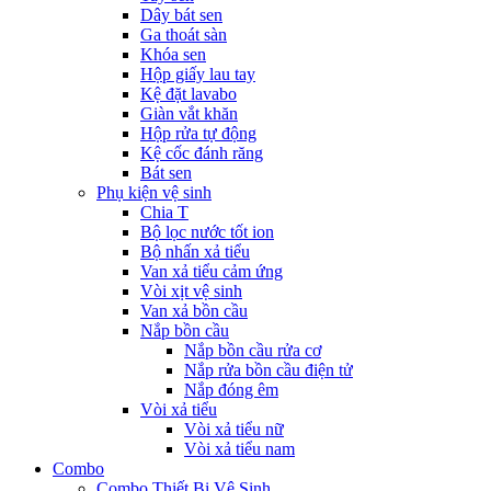
Dây bát sen
Ga thoát sàn
Khóa sen
Hộp giấy lau tay
Kệ đặt lavabo
Giàn vắt khăn
Hộp rửa tự động
Kệ cốc đánh răng
Bát sen
Phụ kiện vệ sinh
Chia T
Bộ lọc nước tốt ion
Bộ nhấn xả tiểu
Van xả tiểu cảm ứng
Vòi xịt vệ sinh
Van xả bồn cầu
Nắp bồn cầu
Nắp bồn cầu rửa cơ
Nắp rửa bồn cầu điện tử
Nắp đóng êm
Vòi xả tiểu
Vòi xả tiểu nữ
Vòi xả tiểu nam
Combo
Combo Thiết Bị Vệ Sinh