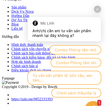
Sản phẩm
Dịch Vụ Nova
Hướng Dẫn
Dự Án Thực Tế
Ms Linh
Blog
Liên hệ
Anh/chị cần em tư vấn sản phẩm 
Hướng dẫn
Hình thức thanh toán
Chính sách vận chuyển giao nhận hàng hóa
Combo Phòng tắm nhỏ
Chính sách bảo mật thông tin
Chính sách kiểm hàng, đôi trả và bảo hành
Hợp tác kinh doanh
Combo Phòng tắm lớn
Chính sách bán sỉ
Điều khoản dịch vụ chung
Tư vấn sản phẩm lẻ: bồn cầu, sen
Fanpage
tắm,....
Copyright ©2019 - Design by Ibweb
Chính sách thầu/đại lý
https://zalo.me/0852333393
1