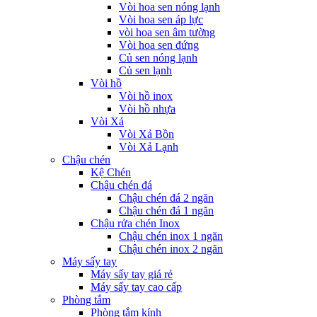
Vòi hoa sen nóng lạnh
Vòi hoa sen áp lực
vòi hoa sen âm tường
Vòi hoa sen đứng
Củ sen nóng lạnh
Củ sen lạnh
Vòi hồ
Vòi hồ inox
Vòi hồ nhựa
Vòi Xả
Vòi Xả Bồn
Vòi Xả Lạnh
Chậu chén
Kệ Chén
Chậu chén đá
Chậu chén đá 2 ngăn
Chậu chén đá 1 ngăn
Chậu rửa chén Inox
Chậu chén inox 1 ngăn
Chậu chén inox 2 ngăn
Máy sấy tay
Máy sấy tay giá rẻ
Máy sấy tay cao cấp
Phòng tắm
Phòng tắm kính