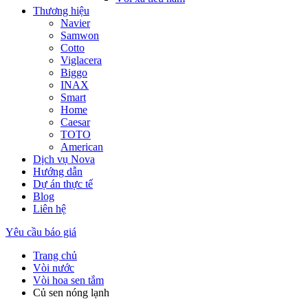
Thương hiệu
Navier
Samwon
Cotto
Viglacera
Biggo
INAX
Smart
Home
Caesar
TOTO
American
Dịch vụ Nova
Hướng dẫn
Dự án thực tế
Blog
Liên hệ
Yêu cầu báo giá
Trang chủ
Vòi nước
Vòi hoa sen tắm
Củ sen nóng lạnh