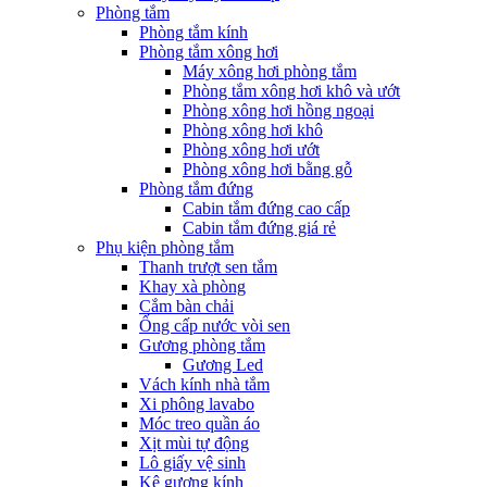
Phòng tắm
Phòng tắm kính
Phòng tắm xông hơi
Máy xông hơi phòng tắm
Phòng tắm xông hơi khô và ướt
Phòng xông hơi hồng ngoại
Phòng xông hơi khô
Phòng xông hơi ướt
Phòng xông hơi bằng gỗ
Phòng tắm đứng
Cabin tắm đứng cao cấp
Cabin tắm đứng giá rẻ
Phụ kiện phòng tắm
Thanh trượt sen tắm
Khay xà phòng
Cắm bàn chải
Ống cấp nước vòi sen
Gương phòng tắm
Gương Led
Vách kính nhà tắm
Xi phông lavabo
Móc treo quần áo
Xịt mùi tự động
Lô giấy vệ sinh
Kệ gương kính