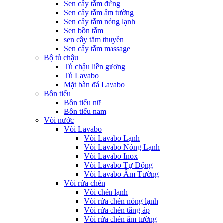
Sen cây tắm đứng
Sen cây tắm âm tường
Sen cây tắm nóng lạnh
Sen bồn tắm
sen cây tắm thuyền
Sen cây tắm massage
Bộ tủ chậu
Tủ chậu liền gương
Tủ Lavabo
Mặt bàn đá Lavabo
Bồn tiểu
Bồn tiểu nữ
Bồn tiểu nam
Vòi nước
Vòi Lavabo
Vòi Lavabo Lạnh
Vòi Lavabo Nóng Lạnh
Vòi Lavabo Inox
Vòi Lavabo Tự Động
Vòi Lavabo Âm Tường
Vòi rửa chén
Vòi chén lạnh
Vòi rửa chén nóng lạnh
Vòi rửa chén tăng áp
Vòi rửa chén âm tường