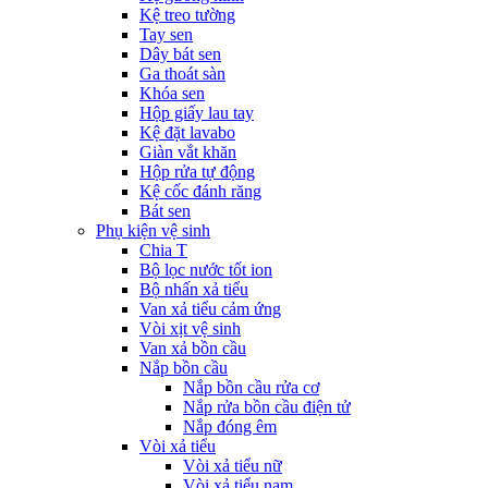
Kệ treo tường
Tay sen
Dây bát sen
Ga thoát sàn
Khóa sen
Hộp giấy lau tay
Kệ đặt lavabo
Giàn vắt khăn
Hộp rửa tự động
Kệ cốc đánh răng
Bát sen
Phụ kiện vệ sinh
Chia T
Bộ lọc nước tốt ion
Bộ nhấn xả tiểu
Van xả tiểu cảm ứng
Vòi xịt vệ sinh
Van xả bồn cầu
Nắp bồn cầu
Nắp bồn cầu rửa cơ
Nắp rửa bồn cầu điện tử
Nắp đóng êm
Vòi xả tiểu
Vòi xả tiểu nữ
Vòi xả tiểu nam