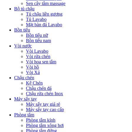
Sen cây tắm massage
Bộ tủ chậu
Tủ chậu liền gương
Tủ Lavabo
Mặt bàn đá Lavabo
Bồn tiểu
Bồn tiểu nữ
Bồn tiểu nam
Vòi nước
Vòi Lavabo
Vòi rửa chén
Vòi hoa sen tắm
Vòi hồ
Vòi Xả
Chậu chén
Kệ Chén
Chậu chén đá
Chậu rửa chén Inox
Máy sấy tay
Máy sấy tay giá rẻ
Máy sấy tay cao cấp
Phòng tắm
Phòng tắm kính
Phòng tắm xông hơi
Phòng tắm đứng