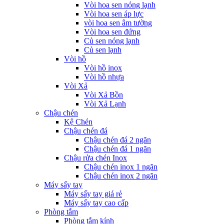
Vòi hoa sen nóng lạnh
Vòi hoa sen áp lực
vòi hoa sen âm tường
Vòi hoa sen đứng
Củ sen nóng lạnh
Củ sen lạnh
Vòi hồ
Vòi hồ inox
Vòi hồ nhựa
Vòi Xả
Vòi Xả Bồn
Vòi Xả Lạnh
Chậu chén
Kệ Chén
Chậu chén đá
Chậu chén đá 2 ngăn
Chậu chén đá 1 ngăn
Chậu rửa chén Inox
Chậu chén inox 1 ngăn
Chậu chén inox 2 ngăn
Máy sấy tay
Máy sấy tay giá rẻ
Máy sấy tay cao cấp
Phòng tắm
Phòng tắm kính