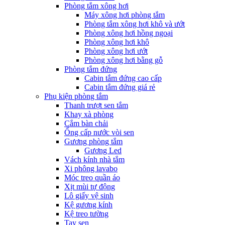
Phòng tắm xông hơi
Máy xông hơi phòng tắm
Phòng tắm xông hơi khô và ướt
Phòng xông hơi hồng ngoại
Phòng xông hơi khô
Phòng xông hơi ướt
Phòng xông hơi bằng gỗ
Phòng tắm đứng
Cabin tắm đứng cao cấp
Cabin tắm đứng giá rẻ
Phụ kiện phòng tắm
Thanh trượt sen tắm
Khay xà phòng
Cắm bàn chải
Ống cấp nước vòi sen
Gương phòng tắm
Gương Led
Vách kính nhà tắm
Xi phông lavabo
Móc treo quần áo
Xịt mùi tự động
Lô giấy vệ sinh
Kệ gương kính
Kệ treo tường
Tay sen