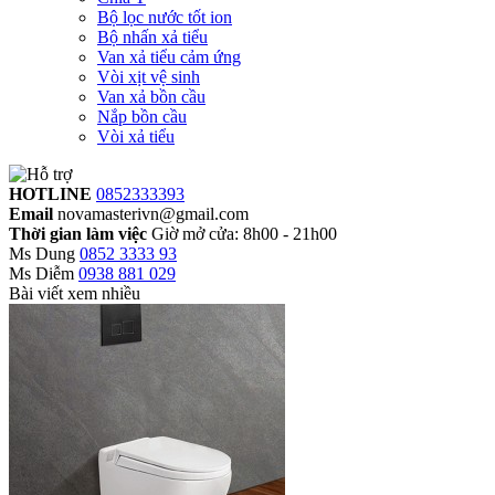
Bộ lọc nước tốt ion
Bộ nhấn xả tiểu
Van xả tiểu cảm ứng
Vòi xịt vệ sinh
Van xả bồn cầu
Nắp bồn cầu
Vòi xả tiểu
HOTLINE
0852333393
Email
novamasterivn@gmail.com
Thời gian làm việc
Giờ mở cửa: 8h00 - 21h00
Ms Dung
0852 3333 93
Ms Diễm
0938 881 029
Bài viết xem nhiều