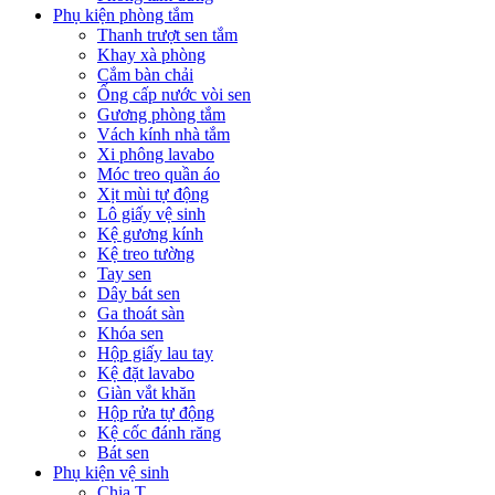
Phụ kiện phòng tắm
Thanh trượt sen tắm
Khay xà phòng
Cắm bàn chải
Ống cấp nước vòi sen
Gương phòng tắm
Vách kính nhà tắm
Xi phông lavabo
Móc treo quần áo
Xịt mùi tự động
Lô giấy vệ sinh
Kệ gương kính
Kệ treo tường
Tay sen
Dây bát sen
Ga thoát sàn
Khóa sen
Hộp giấy lau tay
Kệ đặt lavabo
Giàn vắt khăn
Hộp rửa tự động
Kệ cốc đánh răng
Bát sen
Phụ kiện vệ sinh
Chia T