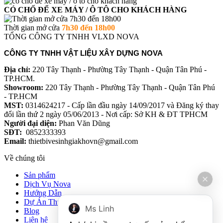
CÓ CHỐ ĐỂ XE MÁY / Ô TÔ CHO KHÁCH HÀNG
Thời gian mở cửa
7h30 đến 18h00
TỔNG CÔNG TY TNHH VLXD NOVA
CÔNG TY TNHH VẬT LIỆU XÂY DỰNG NOVA
Địa chỉ:
220 Tây Thạnh - Phường Tây Thạnh - Quận Tân Phú -
TP.HCM.
Showroom:
220 Tây Thạnh - Phường Tây Thạnh - Quận Tân Phú
- TP.HCM
MST:
0314624217 - Cấp lần đầu ngày 14/09/2017 và Đăng ký thay
đổi lần thứ 2 ngày 05/06/2013 - Nơi cấp: Sở KH & ĐT TPHCM
Người đại diện:
Phan Văn Dũng
SĐT:
0852333393
Email:
thietbivesinhgiakhovn@gmail.com
Về chúng tôi
Sản phẩm
Dịch Vụ Nova
Hướng Dẫn
Dự Án Thực Tế
Ms Linh
Blog
Liên hệ