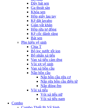
Dây bát sen
Ga thoát sàn
Khóa sen
Hộp giấy lau tay
Kệ đặt lavabo
Giàn vắt khăn
Hộp rửa tự động
Kệ cốc đánh răng
Bát sen
Phụ kiện vệ sinh
Chia T
Bộ lọc nước tốt ion
Bộ nhấn xả tiểu
Van xả tiểu cảm ứng
Vòi xịt vệ sinh
Van xả bồn cầu
Nắp bồn cầu
Nắp bồn cầu rửa cơ
Nắp rửa bồn cầu điện tử
Nắp đóng êm
Vòi xả tiểu
Vòi xả tiểu nữ
Vòi xả tiểu nam
Combo
Combo Thiết Bị Vệ Sinh