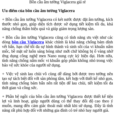
Bồn cầu âm tường Viglacera giá rẻ
Ưu điểm của bồn cầu âm tường Viglacera
+
Bồn cầu âm tường Viglacera
có két nước được đặt âm tường, kích
thước nhỏ gọn, giúp diện tích được sử dụng tiết kiệm tối đa, khả
năng chống thấm hiệu quả và giúp giảm trọng lượng sàn.
+ Bồn cầu âm tường Viglacera cũng có tính năng ưu việt như các
dòng
bồn cầu Viglacera
khác chính là khả năng chống bám dính
vết bẩn, hạn chế tối đa sự hình thành và sinh sôi của vi khuẩn nấm
mốc, bề mặt sứ luôn sáng bóng như mới chứ không bị ố vàng nhờ
ứng dụng công nghệ men Nano nung cực kỳ hiện đại. Hơn nữa,
tính năng chống nấm mốc vi khuẩn góp phần không nhỏ trong việc
bảo vệ sức khỏe của người sử dụng.
+ Việc vệ sinh lau chùi vô cùng dễ dàng bởi được treo tường nên
tạo sự tách biệt đối với sàn phòng tắm, kết hợp với thiết kế nhỏ gọn,
tính năng chống bám bẩn nên rất tiện để lau chùi, tiết kiệm tối đa
thời gian và công sức.
+ Phần bệ ngồi của bồn cầu âm tường Viglacera được thiết kế tiện
lợi và linh hoạt, giúp người dùng có thể thay đổi độ cao theo ý
muốn, mang đến cảm giác thoải mái nhất khi sử dụng. Đây là tính
năng rất phù hợp đối với những gia đình có trẻ nhỏ hay người già.