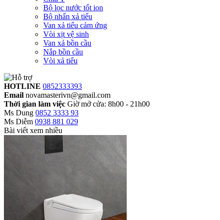
Bộ lọc nước tốt ion
Bộ nhấn xả tiểu
Van xả tiểu cảm ứng
Vòi xịt vệ sinh
Van xả bồn cầu
Nắp bồn cầu
Vòi xả tiểu
HOTLINE
0852333393
Email
novamasterivn@gmail.com
Thời gian làm việc
Giờ mở cửa: 8h00 - 21h00
Ms Dung
0852 3333 93
Ms Diễm
0938 881 029
Bài viết xem nhiều