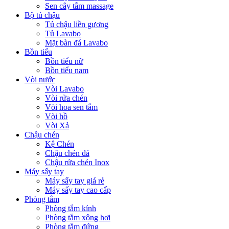
Sen cây tắm massage
Bộ tủ chậu
Tủ chậu liền gương
Tủ Lavabo
Mặt bàn đá Lavabo
Bồn tiểu
Bồn tiểu nữ
Bồn tiểu nam
Vòi nước
Vòi Lavabo
Vòi rửa chén
Vòi hoa sen tắm
Vòi hồ
Vòi Xả
Chậu chén
Kệ Chén
Chậu chén đá
Chậu rửa chén Inox
Máy sấy tay
Máy sấy tay giá rẻ
Máy sấy tay cao cấp
Phòng tắm
Phòng tắm kính
Phòng tắm xông hơi
Phòng tắm đứng