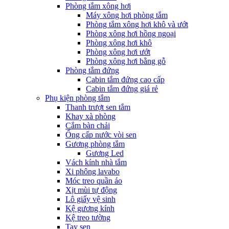
Phòng tắm xông hơi
Máy xông hơi phòng tắm
Phòng tắm xông hơi khô và ướt
Phòng xông hơi hồng ngoại
Phòng xông hơi khô
Phòng xông hơi ướt
Phòng xông hơi bằng gỗ
Phòng tắm đứng
Cabin tắm đứng cao cấp
Cabin tắm đứng giá rẻ
Phụ kiện phòng tắm
Thanh trượt sen tắm
Khay xà phòng
Cắm bàn chải
Ống cấp nước vòi sen
Gương phòng tắm
Gương Led
Vách kính nhà tắm
Xi phông lavabo
Móc treo quần áo
Xịt mùi tự động
Lô giấy vệ sinh
Kệ gương kính
Kệ treo tường
Tay sen