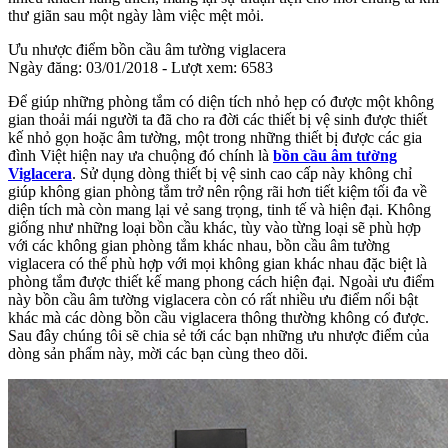
thư giãn sau một ngày làm việc mệt mỏi.
Ưu nhược điểm bồn cầu âm tường viglacera
Ngày đăng: 03/01/2018 - Lượt xem: 6583
Để giúp những phòng tắm có diện tích nhỏ hẹp có được một không
gian thoải mái người ta đã cho ra đời các thiết bị vệ sinh được thiết
kế nhỏ gọn hoặc âm tường, một trong những thiết bị được các gia
đình Việt hiện nay ưa chuộng đó chính là
bồn cầu âm tường
Viglacera
. Sử dụng dòng thiết bị vệ sinh cao cấp này không chỉ
giúp không gian phòng tắm trở nên rộng rãi hơn tiết kiệm tối đa về
diện tích mà còn mang lại vẻ sang trọng, tinh tế và hiện đại. Không
giống như những loại bồn cầu khác, tùy vào từng loại sẽ phù hợp
với các không gian phòng tắm khác nhau, bồn cầu âm tường
viglacera có thể phù hợp với mọi không gian khác nhau đặc biệt là
phòng tắm được thiết kế mang phong cách hiện đại. Ngoài ưu điểm
này bồn cầu âm tường viglacera còn có rất nhiều ưu điểm nổi bật
khác mà các dòng bồn cầu viglacera thông thường không có được.
Sau đây chúng tôi sẽ chia sẻ tới các bạn những ưu nhược điểm của
dòng sản phẩm này, mời các bạn cùng theo dõi.