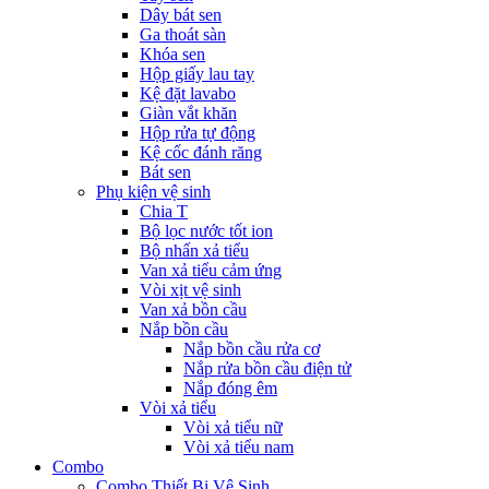
Dây bát sen
Ga thoát sàn
Khóa sen
Hộp giấy lau tay
Kệ đặt lavabo
Giàn vắt khăn
Hộp rửa tự động
Kệ cốc đánh răng
Bát sen
Phụ kiện vệ sinh
Chia T
Bộ lọc nước tốt ion
Bộ nhấn xả tiểu
Van xả tiểu cảm ứng
Vòi xịt vệ sinh
Van xả bồn cầu
Nắp bồn cầu
Nắp bồn cầu rửa cơ
Nắp rửa bồn cầu điện tử
Nắp đóng êm
Vòi xả tiểu
Vòi xả tiểu nữ
Vòi xả tiểu nam
Combo
Combo Thiết Bị Vệ Sinh