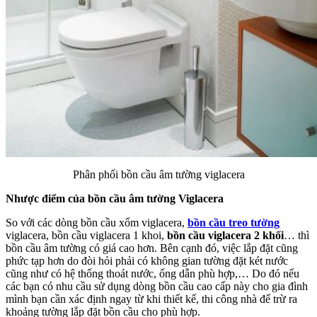
Phân phối bồn cầu âm tường viglacera
Nhược điểm của bồn cầu âm tường Viglacera
So với các dòng bồn cầu xổm viglacera,
bồn cầu treo tường
viglacera, bồn cầu viglacera 1 khoi,
bồn cầu viglacera 2 khối
… thì
bồn cầu âm tường có giá cao hơn. Bên cạnh đó, việc lắp đặt cũng
phức tạp hơn do đòi hỏi phải có không gian tường đặt két nước
cũng như có hệ thống thoát nước, ống dẫn phù hợp,… Do đó nếu
các bạn có nhu cầu sử dụng dòng bồn cầu cao cấp này cho gia đình
mình bạn cần xác định ngay từ khi thiết kế, thi công nhà để trừ ra
khoảng tường lắp đặt bồn cầu cho phù hợp.