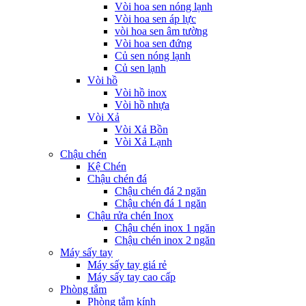
Vòi hoa sen nóng lạnh
Vòi hoa sen áp lực
vòi hoa sen âm tường
Vòi hoa sen đứng
Củ sen nóng lạnh
Củ sen lạnh
Vòi hồ
Vòi hồ inox
Vòi hồ nhựa
Vòi Xả
Vòi Xả Bồn
Vòi Xả Lạnh
Chậu chén
Kệ Chén
Chậu chén đá
Chậu chén đá 2 ngăn
Chậu chén đá 1 ngăn
Chậu rửa chén Inox
Chậu chén inox 1 ngăn
Chậu chén inox 2 ngăn
Máy sấy tay
Máy sấy tay giá rẻ
Máy sấy tay cao cấp
Phòng tắm
Phòng tắm kính