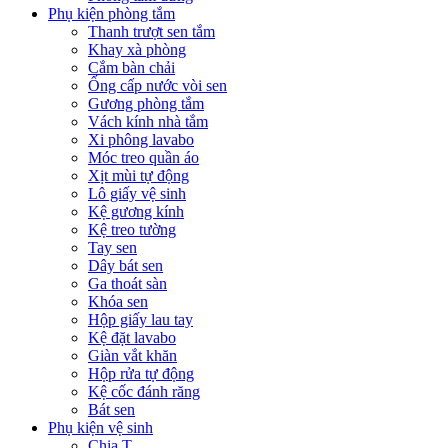
Phụ kiện phòng tắm
Thanh trượt sen tắm
Khay xà phòng
Cắm bàn chải
Ống cấp nước vòi sen
Gương phòng tắm
Vách kính nhà tắm
Xi phông lavabo
Móc treo quần áo
Xịt mùi tự động
Lô giấy vệ sinh
Kệ gương kính
Kệ treo tường
Tay sen
Dây bát sen
Ga thoát sàn
Khóa sen
Hộp giấy lau tay
Kệ đặt lavabo
Giàn vắt khăn
Hộp rửa tự động
Kệ cốc đánh răng
Bát sen
Phụ kiện vệ sinh
Chia T