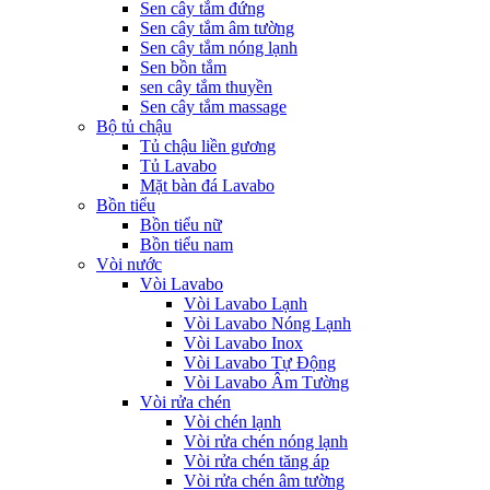
Sen cây tắm đứng
Sen cây tắm âm tường
Sen cây tắm nóng lạnh
Sen bồn tắm
sen cây tắm thuyền
Sen cây tắm massage
Bộ tủ chậu
Tủ chậu liền gương
Tủ Lavabo
Mặt bàn đá Lavabo
Bồn tiểu
Bồn tiểu nữ
Bồn tiểu nam
Vòi nước
Vòi Lavabo
Vòi Lavabo Lạnh
Vòi Lavabo Nóng Lạnh
Vòi Lavabo Inox
Vòi Lavabo Tự Động
Vòi Lavabo Âm Tường
Vòi rửa chén
Vòi chén lạnh
Vòi rửa chén nóng lạnh
Vòi rửa chén tăng áp
Vòi rửa chén âm tường