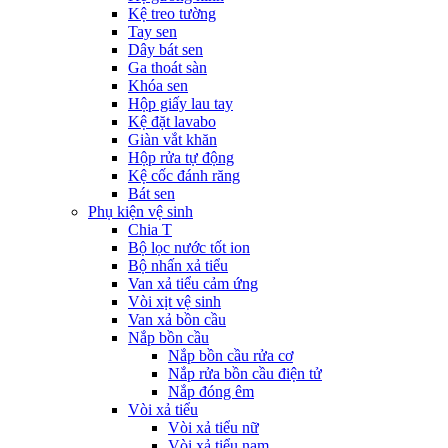
Kệ treo tường
Tay sen
Dây bát sen
Ga thoát sàn
Khóa sen
Hộp giấy lau tay
Kệ đặt lavabo
Giàn vắt khăn
Hộp rửa tự động
Kệ cốc đánh răng
Bát sen
Phụ kiện vệ sinh
Chia T
Bộ lọc nước tốt ion
Bộ nhấn xả tiểu
Van xả tiểu cảm ứng
Vòi xịt vệ sinh
Van xả bồn cầu
Nắp bồn cầu
Nắp bồn cầu rửa cơ
Nắp rửa bồn cầu điện tử
Nắp đóng êm
Vòi xả tiểu
Vòi xả tiểu nữ
Vòi xả tiểu nam