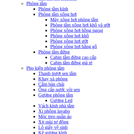
Phòng tắm
Phòng tắm kính
Phòng tắm xông hơi
Máy xông hơi phòng tắm
Phòng tắm xông hơi khô và ướt
Phòng xông hơi hồng ngoại
Phòng xông hơi khô
Phòng xông hơi ướt
Phòng xông hơi bằng gỗ
Phòng tắm đứng
Cabin tắm đứng cao cấp
Cabin tắm đứng giá rẻ
Phụ kiện phòng tắm
Thanh trượt sen tắm
Khay xà phòng
Cắm bàn chải
Ống cấp nước vòi sen
Gương phòng tắm
Gương Led
Vách kính nhà tắm
Xi phông lavabo
Móc treo quần áo
Xịt mùi tự động
Lô giấy vệ sinh
Kệ gương kính