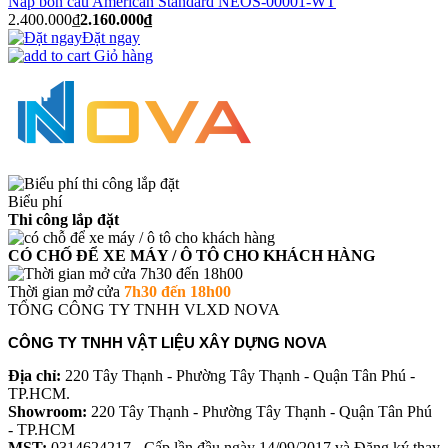
Nắp bồn cầu American Standard NEOS-00001-WT
2.400.000₫
2.160.000₫
Đặt ngay
Giỏ hàng
Biểu phí
Thi công lắp đặt
CÓ CHỐ ĐỂ XE MÁY / Ô TÔ CHO KHÁCH HÀNG
Thời gian mở cửa
7h30 đến 18h00
TỔNG CÔNG TY TNHH VLXD NOVA
CÔNG TY TNHH VẬT LIỆU XÂY DỰNG NOVA
Địa chỉ:
220 Tây Thạnh - Phường Tây Thạnh - Quận Tân Phú -
TP.HCM.
Showroom:
220 Tây Thạnh - Phường Tây Thạnh - Quận Tân Phú
- TP.HCM
MST:
0314624217 - Cấp lần đầu ngày 14/09/2017 và Đăng ký thay