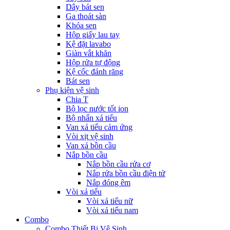
Dây bát sen
Ga thoát sàn
Khóa sen
Hộp giấy lau tay
Kệ đặt lavabo
Giàn vắt khăn
Hộp rửa tự động
Kệ cốc đánh răng
Bát sen
Phụ kiện vệ sinh
Chia T
Bộ lọc nước tốt ion
Bộ nhấn xả tiểu
Van xả tiểu cảm ứng
Vòi xịt vệ sinh
Van xả bồn cầu
Nắp bồn cầu
Nắp bồn cầu rửa cơ
Nắp rửa bồn cầu điện tử
Nắp đóng êm
Vòi xả tiểu
Vòi xả tiểu nữ
Vòi xả tiểu nam
Combo
Combo Thiết Bị Vệ Sinh