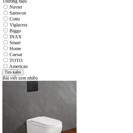
Thương hiệu
Navier
Samwon
Cotto
Viglacera
Biggo
INAX
Smart
Home
Caesar
TOTO
American
Bài viết xem nhiều