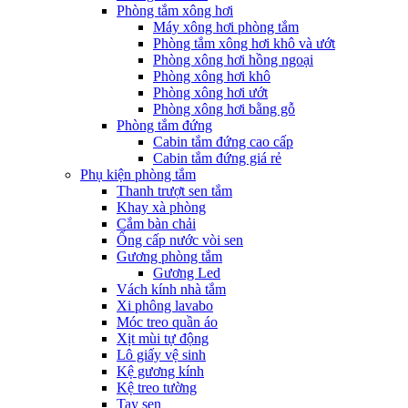
Phòng tắm xông hơi
Máy xông hơi phòng tắm
Phòng tắm xông hơi khô và ướt
Phòng xông hơi hồng ngoại
Phòng xông hơi khô
Phòng xông hơi ướt
Phòng xông hơi bằng gỗ
Phòng tắm đứng
Cabin tắm đứng cao cấp
Cabin tắm đứng giá rẻ
Phụ kiện phòng tắm
Thanh trượt sen tắm
Khay xà phòng
Cắm bàn chải
Ống cấp nước vòi sen
Gương phòng tắm
Gương Led
Vách kính nhà tắm
Xi phông lavabo
Móc treo quần áo
Xịt mùi tự động
Lô giấy vệ sinh
Kệ gương kính
Kệ treo tường
Tay sen