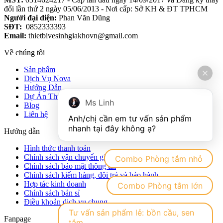
đổi lần thứ 2 ngày 05/06/2013 - Nơi cấp: Sở KH & ĐT TPHCM
Người đại diện:
Phan Văn Dũng
SĐT:
0852333393
Email:
thietbivesinhgiakhovn@gmail.com
Về chúng tôi
Sản phẩm
Dịch Vụ Nova
Hướng Dẫn
Dự Án Thực Tế
Ms Linh
Blog
Liên hệ
Anh/chị cần em tư vấn sản phẩm 
Hướng dẫn
Hình thức thanh toán
Chính sách vận chuyển giao nhận hàng hóa
Combo Phòng tắm nhỏ
Chính sách bảo mật thông tin
Chính sách kiểm hàng, đôi trả và bảo hành
Hợp tác kinh doanh
Combo Phòng tắm lớn
Chính sách bán sỉ
Điều khoản dịch vụ chung
Tư vấn sản phẩm lẻ: bồn cầu, sen
Fanpage
tắm,....