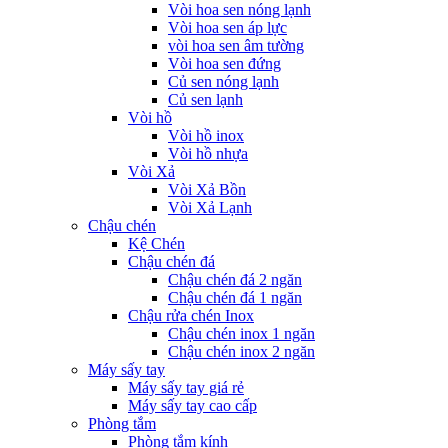
Vòi hoa sen nóng lạnh
Vòi hoa sen áp lực
vòi hoa sen âm tường
Vòi hoa sen đứng
Củ sen nóng lạnh
Củ sen lạnh
Vòi hồ
Vòi hồ inox
Vòi hồ nhựa
Vòi Xả
Vòi Xả Bồn
Vòi Xả Lạnh
Chậu chén
Kệ Chén
Chậu chén đá
Chậu chén đá 2 ngăn
Chậu chén đá 1 ngăn
Chậu rửa chén Inox
Chậu chén inox 1 ngăn
Chậu chén inox 2 ngăn
Máy sấy tay
Máy sấy tay giá rẻ
Máy sấy tay cao cấp
Phòng tắm
Phòng tắm kính