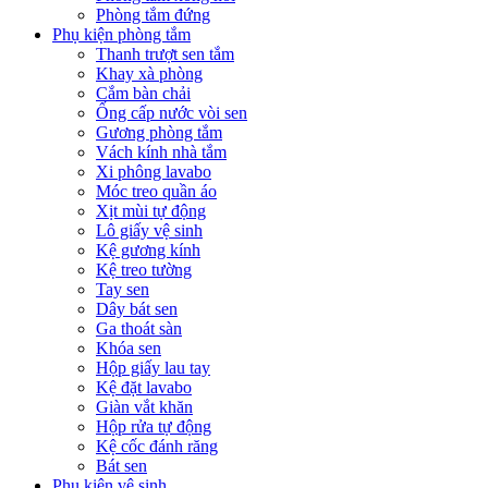
Phòng tắm đứng
Phụ kiện phòng tắm
Thanh trượt sen tắm
Khay xà phòng
Cắm bàn chải
Ống cấp nước vòi sen
Gương phòng tắm
Vách kính nhà tắm
Xi phông lavabo
Móc treo quần áo
Xịt mùi tự động
Lô giấy vệ sinh
Kệ gương kính
Kệ treo tường
Tay sen
Dây bát sen
Ga thoát sàn
Khóa sen
Hộp giấy lau tay
Kệ đặt lavabo
Giàn vắt khăn
Hộp rửa tự động
Kệ cốc đánh răng
Bát sen
Phụ kiện vệ sinh