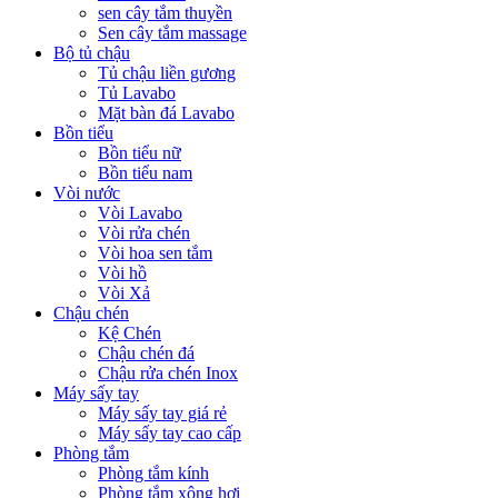
sen cây tắm thuyền
Sen cây tắm massage
Bộ tủ chậu
Tủ chậu liền gương
Tủ Lavabo
Mặt bàn đá Lavabo
Bồn tiểu
Bồn tiểu nữ
Bồn tiểu nam
Vòi nước
Vòi Lavabo
Vòi rửa chén
Vòi hoa sen tắm
Vòi hồ
Vòi Xả
Chậu chén
Kệ Chén
Chậu chén đá
Chậu rửa chén Inox
Máy sấy tay
Máy sấy tay giá rẻ
Máy sấy tay cao cấp
Phòng tắm
Phòng tắm kính
Phòng tắm xông hơi