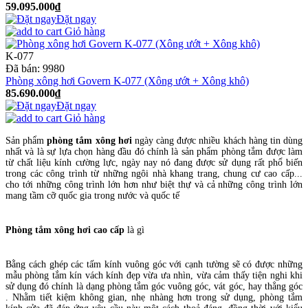
59.095.000₫
Đặt ngay
Giỏ hàng
K-077
Đã bán:
9980
Phòng xông hơi Govern K-077 (Xông ướt + Xông khô)
85.690.000₫
Đặt ngay
Giỏ hàng
Sản phẩm
phòng tắm xông hơi
ngày càng được nhiều khách hàng tin dùng
nhất và là sự lựa chọn hàng đầu đó chính là sản phẩm phòng tắm được làm
từ chất liệu kính cường lực, ngày nay nó đang được sử dụng rất phổ biến
trong các công trình từ những ngôi nhà khang trang, chung cư cao cấp...
cho tới những công trình lớn hơn như biệt thự và cả những công trình lớn
mang tầm cỡ quốc gia trong nước và quốc tế
Phòng tắm xông hơi cao cấp
là gì
Bằng cách ghép các tấm kính vuông góc với cạnh tường sẽ có được những
mẫu phòng tắm kín
vách kính
đẹp vừa ưa nhìn, vừa cảm thấy tiện nghi khi
sử dụng đó chính là dạng phòng tắm góc vuông góc, vát góc, hay thẳng góc
. Nhằm tiết kiệm không gian, nhẹ nhàng hơn trong sử dụng, phòng tắm