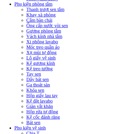
Phụ kiện phòng tắm
Thanh trượt sen tắm
Khay xà phòng
Cắm bàn chải
Ống cấp nước vòi sen
Gương phòng tắm
Vách kính nhà tắm
Xi phông lavabo
Móc treo quần áo
Xịt mùi tự động
Lô giấy vệ sinh
Kệ gương kính
Kệ treo tường
Tay sen
Dây bát sen
Ga thoát sàn
Khóa sen
Hộp giấy lau tay
Kệ đặt lavabo
Giàn vắt khăn
Hộp rửa tự động
Kệ cốc đánh răng
Bát sen
Phụ kiện vệ sinh
Chia T