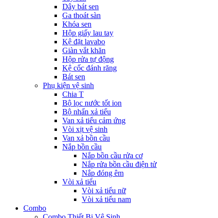
Dây bát sen
Ga thoát sàn
Khóa sen
Hộp giấy lau tay
Kệ đặt lavabo
Giàn vắt khăn
Hộp rửa tự động
Kệ cốc đánh răng
Bát sen
Phụ kiện vệ sinh
Chia T
Bộ lọc nước tốt ion
Bộ nhấn xả tiểu
Van xả tiểu cảm ứng
Vòi xịt vệ sinh
Van xả bồn cầu
Nắp bồn cầu
Nắp bồn cầu rửa cơ
Nắp rửa bồn cầu điện tử
Nắp đóng êm
Vòi xả tiểu
Vòi xả tiểu nữ
Vòi xả tiểu nam
Combo
Combo Thiết Bị Vệ Sinh