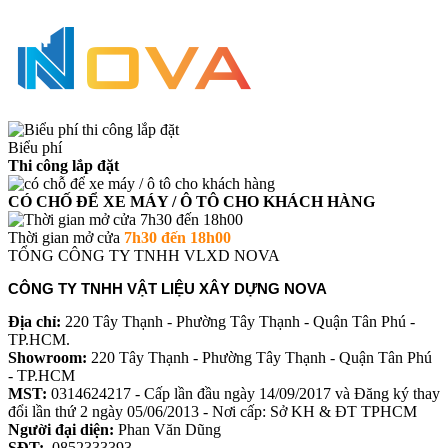
Biểu phí
Thi công lắp đặt
CÓ CHỐ ĐỂ XE MÁY / Ô TÔ CHO KHÁCH HÀNG
Thời gian mở cửa
7h30 đến 18h00
TỔNG CÔNG TY TNHH VLXD NOVA
CÔNG TY TNHH VẬT LIỆU XÂY DỰNG NOVA
Địa chỉ:
220 Tây Thạnh - Phường Tây Thạnh - Quận Tân Phú -
TP.HCM.
Showroom:
220 Tây Thạnh - Phường Tây Thạnh - Quận Tân Phú
- TP.HCM
MST:
0314624217 - Cấp lần đầu ngày 14/09/2017 và Đăng ký thay
đổi lần thứ 2 ngày 05/06/2013 - Nơi cấp: Sở KH & ĐT TPHCM
Người đại diện:
Phan Văn Dũng
SĐT:
0852333393