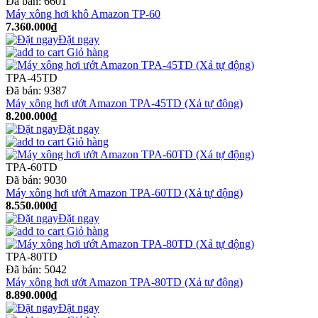
Đã bán:
6601
Máy xông hơi khô Amazon TP-60
7.360.000₫
Đặt ngay
Giỏ hàng
TPA-45TD
Đã bán:
9387
Máy xông hơi ướt Amazon TPA-45TD (Xả tự động)
8.200.000₫
Đặt ngay
Giỏ hàng
TPA-60TD
Đã bán:
9030
Máy xông hơi ướt Amazon TPA-60TD (Xả tự động)
8.550.000₫
Đặt ngay
Giỏ hàng
TPA-80TD
Đã bán:
5042
Máy xông hơi ướt Amazon TPA-80TD (Xả tự động)
8.890.000₫
Đặt ngay