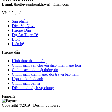
Email:
thietbivesinhgiakhovn@gmail.com
Về chúng tôi
Sản phẩm
Dịch Vụ Nova
Hướng Dẫn
Dự Án Thực Tế
Blog
Liên hệ
Hướng dẫn
Hình thức thanh toán
Chính sách vận chuyển giao nhận hàng hóa
Chính sách bảo mật thông tin
Chính sách kiểm hàng, đôi trả và bảo hành
Hợp tác kinh doanh
Chính sách bán sỉ
Điều khoản dịch vụ chung
Fanpage
Copyright ©2019 - Design by Ibweb