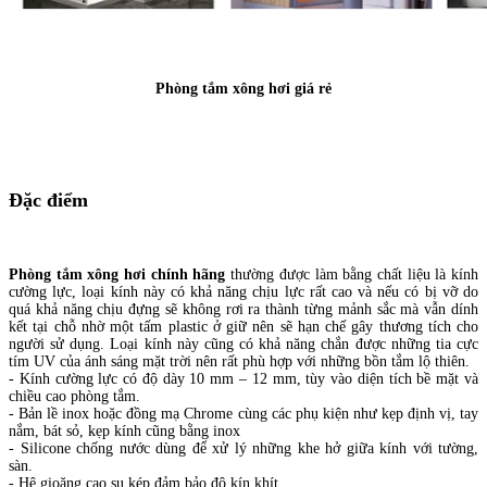
Phòng tắm xông hơi giá rẻ
Đặc điểm
Phòng tắm xông hơi chính hãng
thường được làm bằng chất liệu là kính
cường lực, loại kính này có khả năng chịu lực rất cao và nếu có bị vỡ do
quá khả năng chịu đựng sẽ không rơi ra thành từng mảnh sắc mà vẫn dính
kết tại chỗ nhờ một tấm plastic ở giữ nên sẽ hạn chế gây thương tích cho
người sử dụng. Loại kính này cũng có khả năng chắn được những tia cực
tím UV của ánh sáng mặt trời nên rất phù hợp với những bồn tắm lộ thiên.
- Kính cường lực có độ dày 10 mm – 12 mm, tùy vào diện tích bề mặt và
chiều cao phòng tắm.
- Bản lề inox hoặc đồng mạ Chrome cùng các phụ kiện như kẹp định vị, tay
nắm, bát sỏ, kẹp kính cũng bằng inox
- Silicone chống nước dùng để xử lý những khe hở giữa kính với tường,
sàn.
- Hệ gioăng cao su kép đảm bảo độ kín khít.