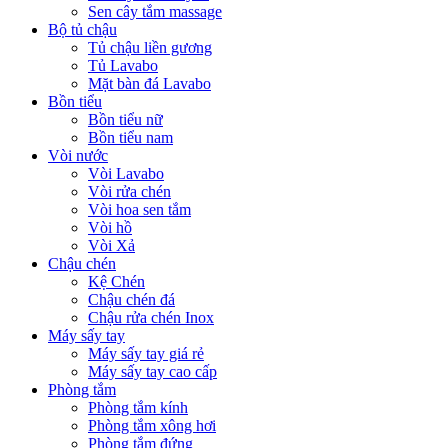
Sen cây tắm massage
Bộ tủ chậu
Tủ chậu liền gương
Tủ Lavabo
Mặt bàn đá Lavabo
Bồn tiểu
Bồn tiểu nữ
Bồn tiểu nam
Vòi nước
Vòi Lavabo
Vòi rửa chén
Vòi hoa sen tắm
Vòi hồ
Vòi Xả
Chậu chén
Kệ Chén
Chậu chén đá
Chậu rửa chén Inox
Máy sấy tay
Máy sấy tay giá rẻ
Máy sấy tay cao cấp
Phòng tắm
Phòng tắm kính
Phòng tắm xông hơi
Phòng tắm đứng