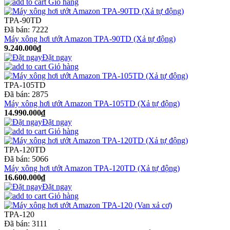
Giỏ hàng
TPA-90TD
Đã bán:
7222
Máy xông hơi ướt Amazon TPA-90TD (Xả tự động)
9.240.000₫
Đặt ngay
Giỏ hàng
TPA-105TD
Đã bán:
2875
Máy xông hơi ướt Amazon TPA-105TD (Xả tự động)
14.990.000₫
Đặt ngay
Giỏ hàng
TPA-120TD
Đã bán:
5066
Máy xông hơi ướt Amazon TPA-120TD (Xả tự động)
16.600.000₫
Đặt ngay
Giỏ hàng
TPA-120
Đã bán:
3111