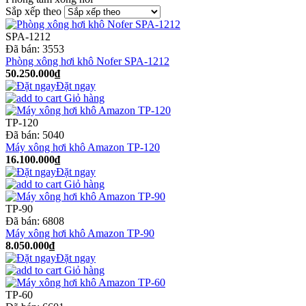
Sắp xếp theo
SPA-1212
Đã bán:
3553
Phòng xông hơi khô Nofer SPA-1212
50.250.000₫
Đặt ngay
Giỏ hàng
TP-120
Đã bán:
5040
Máy xông hơi khô Amazon TP-120
16.100.000₫
Đặt ngay
Giỏ hàng
TP-90
Đã bán:
6808
Máy xông hơi khô Amazon TP-90
8.050.000₫
Đặt ngay
Giỏ hàng
TP-60