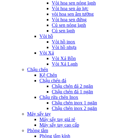
Vòi hoa sen nóng lạnh
Vòi hoa sen áp lực
vòi hoa sen âm tường
Vòi hoa sen đứng
Củ sen nóng lạnh
Củ sen lạnh
Vòi hồ
Vòi hồ inox
Vòi hồ nhựa
Vòi Xả
Vòi Xả Bồn
Vòi Xả Lạnh
Chậu chén
Kệ Chén
Chậu chén đá
Chậu chén đá 2 ngăn
Chậu chén đá 1 ngăn
Chậu rửa chén Inox
Chậu chén inox 1 ngăn
Chậu chén inox 2 ngăn
Máy sấy tay
Máy sấy tay giá rẻ
Máy sấy tay cao cấp
Phòng tắm
Phòng tắm kính