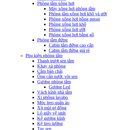
Phòng tắm xông hơi
Máy xông hơi phòng tắm
Phòng tắm xông hơi khô và ướt
Phòng xông hơi hồng ngoại
Phòng xông hơi khô
Phòng xông hơi ướt
Phòng xông hơi bằng gỗ
Phòng tắm đứng
Cabin tắm đứng cao cấp
Cabin tắm đứng giá rẻ
Phụ kiện phòng tắm
Thanh trượt sen tắm
Khay xà phòng
Cắm bàn chải
Ống cấp nước vòi sen
Gương phòng tắm
Gương Led
Vách kính nhà tắm
Xi phông lavabo
Móc treo quần áo
Xịt mùi tự động
Lô giấy vệ sinh
Kệ gương kính
Kệ treo tường
Tay sen