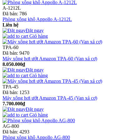
A-1212L
Đã bán:
786
Phòng xông khô Appollo A-1212L
Liên hệ
Đặt ngay
Giỏ hàng
TPA-60
Đã bán:
9470
Máy xông hơi ướt Amazon TPA-60 (Van xả cơ)
8.050.000₫
Đặt ngay
Giỏ hàng
TPA-45
Đã bán:
1253
Máy xông hơi ướt Amazon TPA-45 (Van xả cơ)
7.700.000₫
Đặt ngay
Giỏ hàng
AG-800
Đã bán:
4293
Phòng xông khô Appollo AG-800