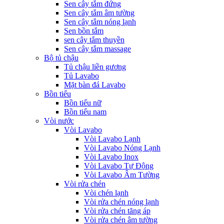
Sen cây tắm đứng
Sen cây tắm âm tường
Sen cây tắm nóng lạnh
Sen bồn tắm
sen cây tắm thuyền
Sen cây tắm massage
Bộ tủ chậu
Tủ chậu liền gương
Tủ Lavabo
Mặt bàn đá Lavabo
Bồn tiểu
Bồn tiểu nữ
Bồn tiểu nam
Vòi nước
Vòi Lavabo
Vòi Lavabo Lạnh
Vòi Lavabo Nóng Lạnh
Vòi Lavabo Inox
Vòi Lavabo Tự Động
Vòi Lavabo Âm Tường
Vòi rửa chén
Vòi chén lạnh
Vòi rửa chén nóng lạnh
Vòi rửa chén tăng áp
Vòi rửa chén âm tường