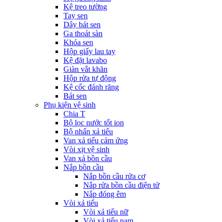
Kệ treo tường
Tay sen
Dây bát sen
Ga thoát sàn
Khóa sen
Hộp giấy lau tay
Kệ đặt lavabo
Giàn vắt khăn
Hộp rửa tự động
Kệ cốc đánh răng
Bát sen
Phụ kiện vệ sinh
Chia T
Bộ lọc nước tốt ion
Bộ nhấn xả tiểu
Van xả tiểu cảm ứng
Vòi xịt vệ sinh
Van xả bồn cầu
Nắp bồn cầu
Nắp bồn cầu rửa cơ
Nắp rửa bồn cầu điện tử
Nắp đóng êm
Vòi xả tiểu
Vòi xả tiểu nữ
Vòi xả tiểu nam