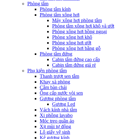
Phòng tắm
Phòng tắm kính
Phòng tắm xông hơi
Máy xông hơi phòng tắm
Phòng tắm xông hơi khô và ướt
Phòng xông hơi hồng ngoại
Phòng xông hơi khô
Phòng xông hơi ướt
Phòng xông hơi bằng gỗ
Phòng tắm đứng
Cabin tắm đứng cao cấp
Cabin tắm đứng giá rẻ
Phụ kiện phòng tắm
Thanh trượt sen tắm
Khay xà phòng
Cắm bàn chải
Ống cấp nước vòi sen
Gương phòng tắm
Gương Led
Vách kính nhà tắm
Xi phông lavabo
Móc treo quần áo
Xịt mùi tự động
Lô giấy vệ sinh
Kệ gương kính