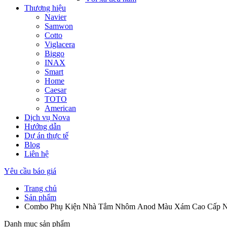
Thương hiệu
Navier
Samwon
Cotto
Viglacera
Biggo
INAX
Smart
Home
Caesar
TOTO
American
Dịch vụ Nova
Hướng dẫn
Dự án thực tế
Blog
Liên hệ
Yêu cầu báo giá
Trang chủ
Sản phẩm
Combo Phụ Kiện Nhà Tắm Nhôm Anod Màu Xám Cao Cấp
Danh mục sản phẩm