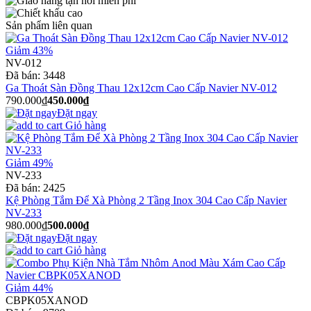
Sản phẩm liên quan
Giảm 43%
NV-012
Đã bán:
3448
Ga Thoát Sàn Đồng Thau 12x12cm Cao Cấp Navier NV-012
790.000₫
450.000₫
Đặt ngay
Giỏ hàng
Giảm 49%
NV-233
Đã bán:
2425
Kệ Phòng Tắm Để Xà Phòng 2 Tầng Inox 304 Cao Cấp Navier
NV-233
980.000₫
500.000₫
Đặt ngay
Giỏ hàng
Giảm 44%
CBPK05XANOD