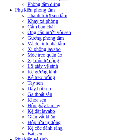
Phòng tắm đứng
Phụ kiện phòng tắm
Thanh trượt sen tắm
Khay xà phòng
Cắm bàn chải
Ống cấp nước vòi sen
Gương phòng tắm
Vách kính nhà tắm
Xi phông lavabo
Móc treo quần áo
Xịt mùi tự động
Lô giấy vệ sinh
Kệ gương kính
Kệ treo tường
Tay sen
Dây bát sen
Ga thoát sàn
Khóa sen
Hộp giấy lau tay
Kệ đặt lavabo
Giàn vắt khăn
Hộp rửa tự động
Kệ cốc đánh răng
Bát sen
Phụ kiện vệ sinh