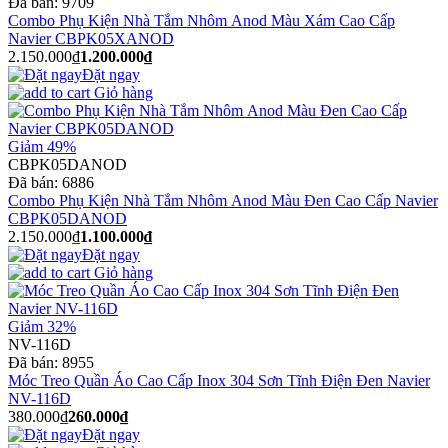
Đã bán:
9709
Combo Phụ Kiện Nhà Tắm Nhôm Anod Màu Xám Cao Cấp
Navier CBPK05XANOD
2.150.000₫
1.200.000₫
Đặt ngay
Giỏ hàng
Giảm 49%
CBPK05DANOD
Đã bán:
6886
Combo Phụ Kiện Nhà Tắm Nhôm Anod Màu Đen Cao Cấp Navier
CBPK05DANOD
2.150.000₫
1.100.000₫
Đặt ngay
Giỏ hàng
Giảm 32%
NV-116D
Đã bán:
8955
Móc Treo Quần Áo Cao Cấp Inox 304 Sơn Tĩnh Điện Đen Navier
NV-116D
380.000₫
260.000₫
Đặt ngay