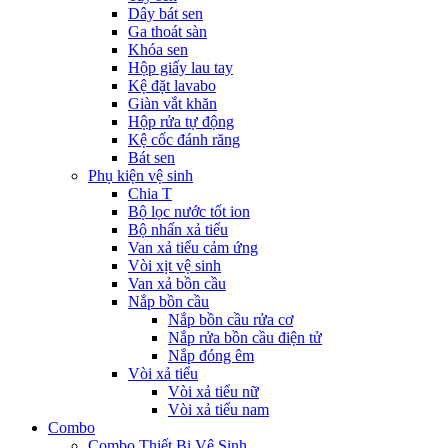
Dây bát sen
Ga thoát sàn
Khóa sen
Hộp giấy lau tay
Kệ đặt lavabo
Giàn vắt khăn
Hộp rửa tự động
Kệ cốc đánh răng
Bát sen
Phụ kiện vệ sinh
Chia T
Bộ lọc nước tốt ion
Bộ nhấn xả tiểu
Van xả tiểu cảm ứng
Vòi xịt vệ sinh
Van xả bồn cầu
Nắp bồn cầu
Nắp bồn cầu rửa cơ
Nắp rửa bồn cầu điện tử
Nắp đóng êm
Vòi xả tiểu
Vòi xả tiểu nữ
Vòi xả tiểu nam
Combo
Combo Thiết Bị Vệ Sinh