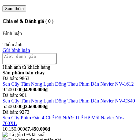
Xem thêm
Chia sẻ & Đánh giá ( 0 )
Bình luận
Thêm ảnh
Gửi bình luận
Hình ảnh từ khách hàng
Sản phẩm bán chạy
Đã bán:
9863
Sen Cây Tắm Nóng Lạnh Đồng Thau Phím Đàn Navier NV-1612
9.500.000₫
4.900.000₫
Đã bán:
901
Sen Cây Tắm Nóng Lạnh Đồng Thau Phím Đàn Navier NV-CS49
5.500.000₫
2.600.000₫
Đã bán:
9273
Sen Cây Phím Đàn 4 Chế Độ Nước Thế Hệ Mới Navier NV-
760XL
10.150.000₫
7.450.000₫