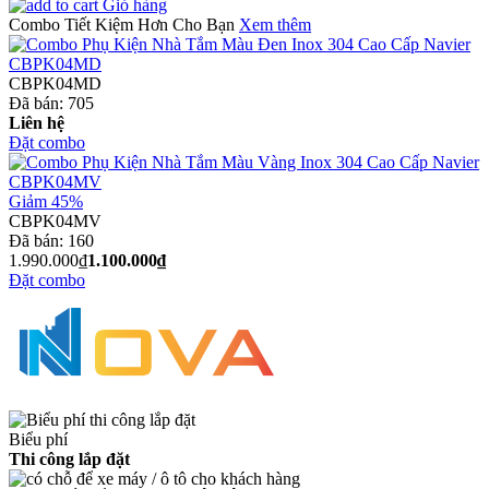
Giỏ hàng
Combo Tiết Kiệm Hơn Cho Bạn
Xem thêm
CBPK04MD
Đã bán:
705
Liên hệ
Đặt combo
Giảm 45%
CBPK04MV
Đã bán:
160
1.990.000₫
1.100.000₫
Đặt combo
Biểu phí
Thi công lắp đặt