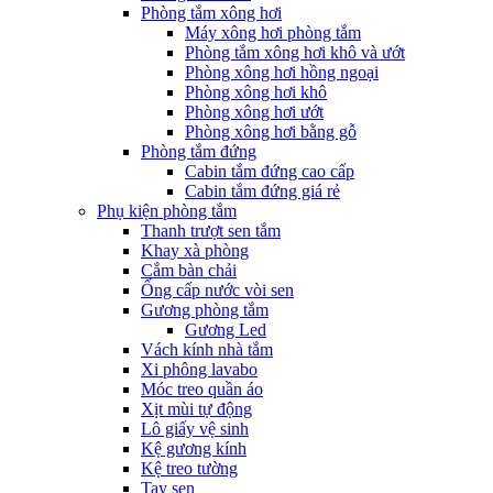
Phòng tắm xông hơi
Máy xông hơi phòng tắm
Phòng tắm xông hơi khô và ướt
Phòng xông hơi hồng ngoại
Phòng xông hơi khô
Phòng xông hơi ướt
Phòng xông hơi bằng gỗ
Phòng tắm đứng
Cabin tắm đứng cao cấp
Cabin tắm đứng giá rẻ
Phụ kiện phòng tắm
Thanh trượt sen tắm
Khay xà phòng
Cắm bàn chải
Ống cấp nước vòi sen
Gương phòng tắm
Gương Led
Vách kính nhà tắm
Xi phông lavabo
Móc treo quần áo
Xịt mùi tự động
Lô giấy vệ sinh
Kệ gương kính
Kệ treo tường
Tay sen