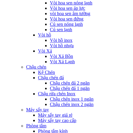
Vòi hoa sen nóng lạnh
Vòi hoa sen áp lực
vòi hoa sen âm tường
Vòi hoa sen đứng
Củ sen nóng lạnh
Củ sen lạnh
Vòi hồ
Vòi hồ inox
Vòi hồ nhựa
Vòi Xả
Vòi Xả Bồn
Vòi Xả Lạnh
Chậu chén
Kệ Chén
Chậu chén đá
Chậu chén đá 2 ngăn
Chậu chén đá 1 ngăn
Chậu rửa chén Inox
Chậu chén inox 1 ngăn
Chậu chén inox 2 ngăn
Máy sấy tay
Máy sấy tay giá rẻ
Máy sấy tay cao cấp
Phòng tắm
Phòng tắm kính