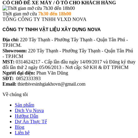
CÓ CHỐ ĐỂ XE MÁY / Ô TÔ CHO KHÁCH HÀNG
Thời gian mở cửa
7h30 đến 18h00
TỔNG CÔNG TY TNHH VLXD NOVA
CÔNG TY TNHH VẬT LIỆU XÂY DỰNG NOVA
Địa chỉ:
220 Tây Thạnh - Phường Tây Thạnh - Quận Tân Phú -
TP.HCM.
Showroom:
220 Tây Thạnh - Phường Tây Thạnh - Quận Tân Phú
- TP.HCM
MST:
0314624217 - Cấp lần đầu ngày 14/09/2017 và Đăng ký thay
đổi lần thứ 2 ngày 05/06/2013 - Nơi cấp: Sở KH & ĐT TPHCM
Người đại diện:
Phan Văn Dũng
SĐT:
0852333393
Email:
thietbivesinhgiakhovn@gmail.com
Về chúng tôi
Sản phẩm
Dịch Vụ Nova
Hướng Dẫn
Dự Án Thực Tế
Blog
Liên hệ