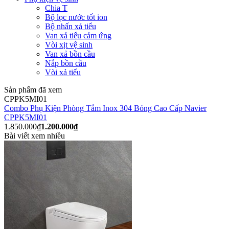
Chia T
Bộ lọc nước tốt ion
Bộ nhấn xả tiểu
Van xả tiểu cảm ứng
Vòi xịt vệ sinh
Van xả bồn cầu
Nắp bồn cầu
Vòi xả tiểu
Sản phẩm đã xem
CPPK5MI01
Combo Phụ Kiện Phòng Tắm Inox 304 Bóng Cao Cấp Navier
CPPK5MI01
1.850.000₫
1.200.000₫
Bài viết xem nhiều