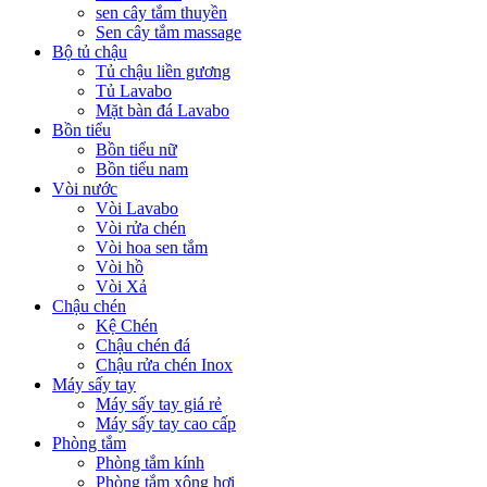
sen cây tắm thuyền
Sen cây tắm massage
Bộ tủ chậu
Tủ chậu liền gương
Tủ Lavabo
Mặt bàn đá Lavabo
Bồn tiểu
Bồn tiểu nữ
Bồn tiểu nam
Vòi nước
Vòi Lavabo
Vòi rửa chén
Vòi hoa sen tắm
Vòi hồ
Vòi Xả
Chậu chén
Kệ Chén
Chậu chén đá
Chậu rửa chén Inox
Máy sấy tay
Máy sấy tay giá rẻ
Máy sấy tay cao cấp
Phòng tắm
Phòng tắm kính
Phòng tắm xông hơi