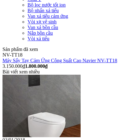
Bộ lọc nước tốt ion
Bộ nhấn xả tiểu
Van xả tiểu cảm ứng
Vòi xịt vệ sinh
Van xả bồn cầu
Nắp bồn cầu
Vòi xả tiểu
Sản phẩm đã xem
NV-TT18
Máy Sấy Tay Cảm Ứng Công Suất Cao Navier NV-TT18
3.150.000₫
1.800.000₫
Bài viết xem nhiều
03/01/2018