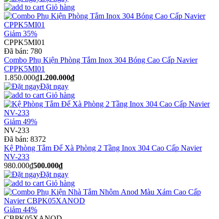
Giỏ hàng
Giảm 35%
CPPK5MI01
Đã bán:
780
Combo Phụ Kiện Phòng Tắm Inox 304 Bóng Cao Cấp Navier
CPPK5MI01
1.850.000₫
1.200.000₫
Đặt ngay
Giỏ hàng
Giảm 49%
NV-233
Đã bán:
8372
Kệ Phòng Tắm Để Xà Phòng 2 Tầng Inox 304 Cao Cấp Navier
NV-233
980.000₫
500.000₫
Đặt ngay
Giỏ hàng
Giảm 44%
CBPK05XANOD