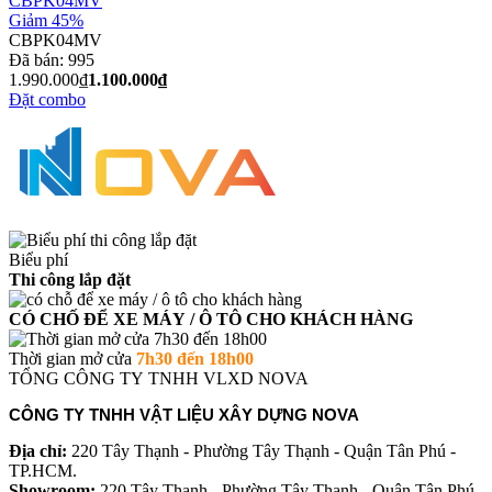
Giảm 45%
CBPK04MV
Đã bán:
995
1.990.000₫
1.100.000₫
Đặt combo
Biểu phí
Thi công lắp đặt
CÓ CHỐ ĐỂ XE MÁY / Ô TÔ CHO KHÁCH HÀNG
Thời gian mở cửa
7h30 đến 18h00
TỔNG CÔNG TY TNHH VLXD NOVA
CÔNG TY TNHH VẬT LIỆU XÂY DỰNG NOVA
Địa chỉ:
220 Tây Thạnh - Phường Tây Thạnh - Quận Tân Phú -
TP.HCM.
Showroom:
220 Tây Thạnh - Phường Tây Thạnh - Quận Tân Phú