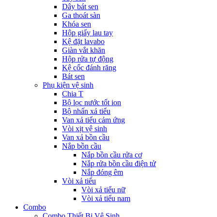
Dây bát sen
Ga thoát sàn
Khóa sen
Hộp giấy lau tay
Kệ đặt lavabo
Giàn vắt khăn
Hộp rửa tự động
Kệ cốc đánh răng
Bát sen
Phụ kiện vệ sinh
Chia T
Bộ lọc nước tốt ion
Bộ nhấn xả tiểu
Van xả tiểu cảm ứng
Vòi xịt vệ sinh
Van xả bồn cầu
Nắp bồn cầu
Nắp bồn cầu rửa cơ
Nắp rửa bồn cầu điện tử
Nắp đóng êm
Vòi xả tiểu
Vòi xả tiểu nữ
Vòi xả tiểu nam
Combo
Combo Thiết Bị Vệ Sinh