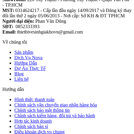
- TP.HCM
MST:
0314624217 - Cấp lần đầu ngày 14/09/2017 và Đăng ký thay
đổi lần thứ 2 ngày 05/06/2013 - Nơi cấp: Sở KH & ĐT TPHCM
Người đại diện:
Phan Văn Dũng
SĐT:
0852333393
Email:
thietbivesinhgiakhovn@gmail.com
Về chúng tôi
Sản phẩm
Dịch Vụ Nova
Hướng Dẫn
Dự Án Thực Tế
Blog
Liên hệ
Hướng dẫn
Hình thức thanh toán
Chính sách vận chuyển giao nhận hàng hóa
Chính sách bảo mật thông tin
Chính sách kiểm hàng, đôi trả và bảo hành
Hợp tác kinh doanh
Chính sách bán sỉ
Điều khoản dịch vụ chung