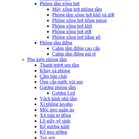
Phòng tắm xông hơi
Máy xông hơi phòng tắm
Phòng tắm xông hơi khô và ướt
Phòng xông hơi hồng ngoại
Phòng xông hơi khô
Phòng xông hơi ướt
Phòng xông hơi bằng gỗ
Phòng tắm đứng
Cabin tắm đứng cao cấp
Cabin tắm đứng giá rẻ
Phụ kiện phòng tắm
Thanh trượt sen tắm
Khay xà phòng
Cắm bàn chải
Ống cấp nước vòi sen
Gương phòng tắm
Gương Led
Vách kính nhà tắm
Xi phông lavabo
Móc treo quần áo
Xịt mùi tự động
Lô giấy vệ sinh
Kệ gương kính
Kệ treo tường
Tay sen