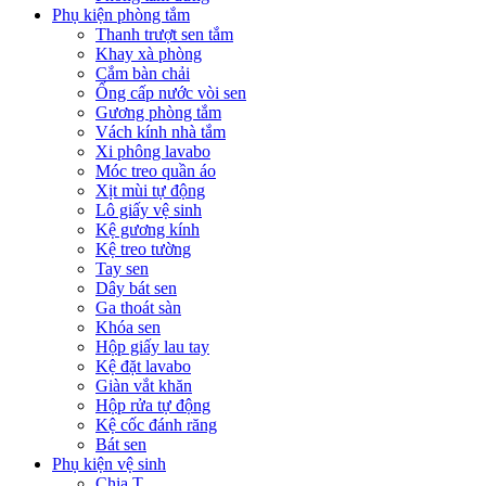
Phụ kiện phòng tắm
Thanh trượt sen tắm
Khay xà phòng
Cắm bàn chải
Ống cấp nước vòi sen
Gương phòng tắm
Vách kính nhà tắm
Xi phông lavabo
Móc treo quần áo
Xịt mùi tự động
Lô giấy vệ sinh
Kệ gương kính
Kệ treo tường
Tay sen
Dây bát sen
Ga thoát sàn
Khóa sen
Hộp giấy lau tay
Kệ đặt lavabo
Giàn vắt khăn
Hộp rửa tự động
Kệ cốc đánh răng
Bát sen
Phụ kiện vệ sinh
Chia T