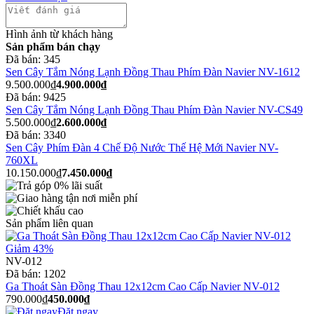
Hình ảnh từ khách hàng
Sản phẩm bán chạy
Đã bán:
345
Sen Cây Tắm Nóng Lạnh Đồng Thau Phím Đàn Navier NV-1612
9.500.000₫
4.900.000₫
Đã bán:
9425
Sen Cây Tắm Nóng Lạnh Đồng Thau Phím Đàn Navier NV-CS49
5.500.000₫
2.600.000₫
Đã bán:
3340
Sen Cây Phím Đàn 4 Chế Độ Nước Thế Hệ Mới Navier NV-
760XL
10.150.000₫
7.450.000₫
Sản phẩm liên quan
Giảm 43%
NV-012
Đã bán:
1202
Ga Thoát Sàn Đồng Thau 12x12cm Cao Cấp Navier NV-012
790.000₫
450.000₫
Đặt ngay