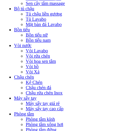
Sen cây tắm massage
Bộ tủ chậu
Tủ chậu liền gương
Tủ Lavabo
Mặt bàn đá Lavabo
Bồn tiểu
Bồn tiểu nữ
Bồn tiểu nam
Vòi nước
Vòi Lavabo
Vòi rửa chén
Vòi hoa sen tắm
Vòi hồ
Vòi Xả
Chậu chén
Kệ Chén
Chậu chén đá
Chậu rửa chén Inox
Máy sấy tay
Máy sấy tay giá rẻ
Máy sấy tay cao cấp
Phòng tắm
Phòng tắm kính
Phòng tắm xông hơi
Phòng tắm đứng