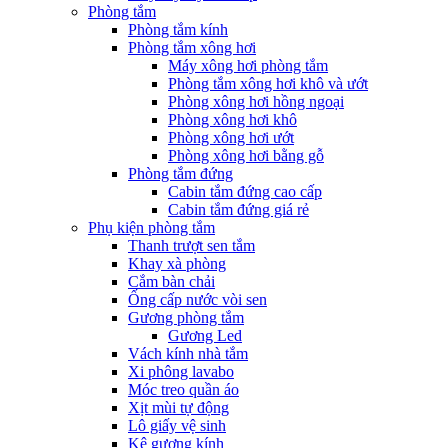
Phòng tắm
Phòng tắm kính
Phòng tắm xông hơi
Máy xông hơi phòng tắm
Phòng tắm xông hơi khô và ướt
Phòng xông hơi hồng ngoại
Phòng xông hơi khô
Phòng xông hơi ướt
Phòng xông hơi bằng gỗ
Phòng tắm đứng
Cabin tắm đứng cao cấp
Cabin tắm đứng giá rẻ
Phụ kiện phòng tắm
Thanh trượt sen tắm
Khay xà phòng
Cắm bàn chải
Ống cấp nước vòi sen
Gương phòng tắm
Gương Led
Vách kính nhà tắm
Xi phông lavabo
Móc treo quần áo
Xịt mùi tự động
Lô giấy vệ sinh
Kệ gương kính