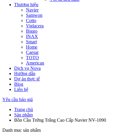
Thương hiệu
Navier
Samwon
Cotto
Viglacera
Biggo
INAX
Smart
Home
Caesar
TOTO
American
Dịch vụ Nova
Hướng dẫn
Dự án thực tế
Blog
Liên hệ
Yêu cầu báo giá
Trang chủ
Sản phẩm
Bồn Cầu Trứng Trắng Cao Cấp Navier NV-1090
Danh mục sản phẩm