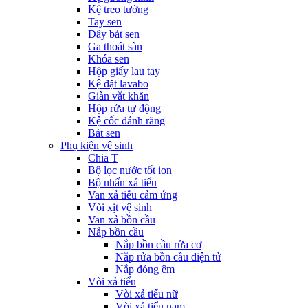
Kệ treo tường
Tay sen
Dây bát sen
Ga thoát sàn
Khóa sen
Hộp giấy lau tay
Kệ đặt lavabo
Giàn vắt khăn
Hộp rửa tự động
Kệ cốc đánh răng
Bát sen
Phụ kiện vệ sinh
Chia T
Bộ lọc nước tốt ion
Bộ nhấn xả tiểu
Van xả tiểu cảm ứng
Vòi xịt vệ sinh
Van xả bồn cầu
Nắp bồn cầu
Nắp bồn cầu rửa cơ
Nắp rửa bồn cầu điện tử
Nắp đóng êm
Vòi xả tiểu
Vòi xả tiểu nữ
Vòi xả tiểu nam