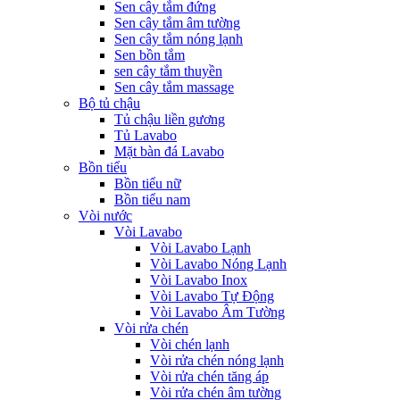
Sen cây tắm đứng
Sen cây tắm âm tường
Sen cây tắm nóng lạnh
Sen bồn tắm
sen cây tắm thuyền
Sen cây tắm massage
Bộ tủ chậu
Tủ chậu liền gương
Tủ Lavabo
Mặt bàn đá Lavabo
Bồn tiểu
Bồn tiểu nữ
Bồn tiểu nam
Vòi nước
Vòi Lavabo
Vòi Lavabo Lạnh
Vòi Lavabo Nóng Lạnh
Vòi Lavabo Inox
Vòi Lavabo Tự Động
Vòi Lavabo Âm Tường
Vòi rửa chén
Vòi chén lạnh
Vòi rửa chén nóng lạnh
Vòi rửa chén tăng áp
Vòi rửa chén âm tường