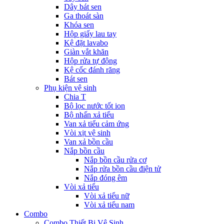
Dây bát sen
Ga thoát sàn
Khóa sen
Hộp giấy lau tay
Kệ đặt lavabo
Giàn vắt khăn
Hộp rửa tự động
Kệ cốc đánh răng
Bát sen
Phụ kiện vệ sinh
Chia T
Bộ lọc nước tốt ion
Bộ nhấn xả tiểu
Van xả tiểu cảm ứng
Vòi xịt vệ sinh
Van xả bồn cầu
Nắp bồn cầu
Nắp bồn cầu rửa cơ
Nắp rửa bồn cầu điện tử
Nắp đóng êm
Vòi xả tiểu
Vòi xả tiểu nữ
Vòi xả tiểu nam
Combo
Combo Thiết Bị Vệ Sinh