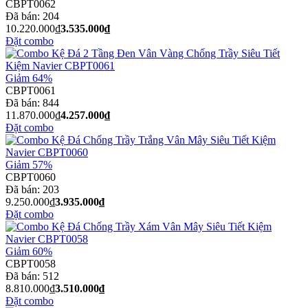
CBPT0062
Đã bán:
204
10.220.000₫
3.535.000₫
Đặt combo
Giảm 64%
CBPT0061
Đã bán:
844
11.870.000₫
4.257.000₫
Đặt combo
Giảm 57%
CBPT0060
Đã bán:
203
9.250.000₫
3.935.000₫
Đặt combo
Giảm 60%
CBPT0058
Đã bán:
512
8.810.000₫
3.510.000₫
Đặt combo