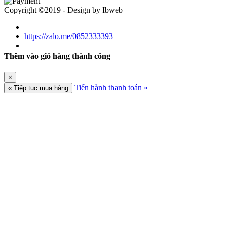
Copyright ©2019 - Design by Ibweb
https://zalo.me/0852333393
Thêm vào giỏ hàng thành công
×
Tiến hành thanh toán »
« Tiếp tục mua hàng