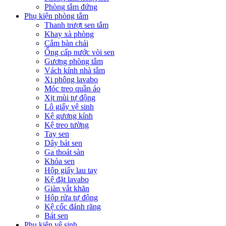
Phòng tắm đứng
Phụ kiện phòng tắm
Thanh trượt sen tắm
Khay xà phòng
Cắm bàn chải
Ống cấp nước vòi sen
Gương phòng tắm
Vách kính nhà tắm
Xi phông lavabo
Móc treo quần áo
Xịt mùi tự động
Lô giấy vệ sinh
Kệ gương kính
Kệ treo tường
Tay sen
Dây bát sen
Ga thoát sàn
Khóa sen
Hộp giấy lau tay
Kệ đặt lavabo
Giàn vắt khăn
Hộp rửa tự động
Kệ cốc đánh răng
Bát sen
Phụ kiện vệ sinh