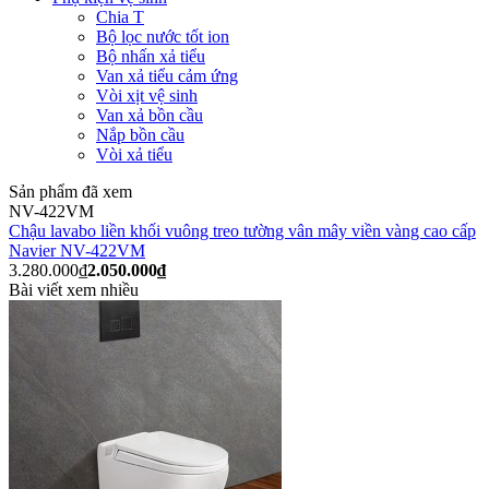
Chia T
Bộ lọc nước tốt ion
Bộ nhấn xả tiểu
Van xả tiểu cảm ứng
Vòi xịt vệ sinh
Van xả bồn cầu
Nắp bồn cầu
Vòi xả tiểu
Sản phẩm đã xem
NV-422VM
Chậu lavabo liền khối vuông treo tường vân mây viền vàng cao cấp
Navier NV-422VM
3.280.000₫
2.050.000₫
Bài viết xem nhiều