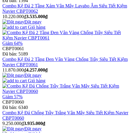
Đã bán:
1594
Combo Kệ Đá 2 Tầng Xám Vân Mây Lavabo Âm Siêu Tiết Kiệm
Navier CBPT0062
10.220.000₫
3.535.000₫
Đặt ngay
Giỏ hàng
Giảm 64%
CBPT0061
Đã bán:
5189
Combo Kệ Đá 2 Tầng Đen Vân Vàng Chống Trầy Siêu Tiết Kiệm
Navier CBPT0061
11.870.000₫
4.257.000₫
Đặt ngay
Giỏ hàng
Giảm 57%
CBPT0060
Đã bán:
6340
Combo Kệ Đá Chống Trầy Trắng Vân Mây Siêu Tiết Kiệm Navier
CBPT0060
9.250.000₫
3.935.000₫
Đặt ngay