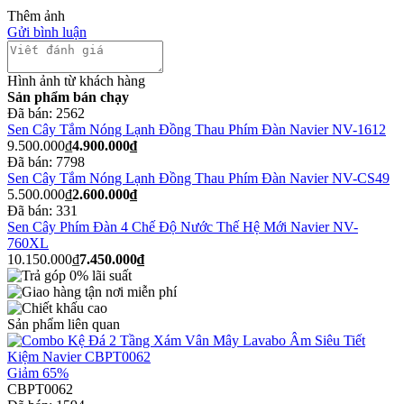
Thêm ảnh
Gửi bình luận
Hình ảnh từ khách hàng
Sản phẩm bán chạy
Đã bán:
2562
Sen Cây Tắm Nóng Lạnh Đồng Thau Phím Đàn Navier NV-1612
9.500.000₫
4.900.000₫
Đã bán:
7798
Sen Cây Tắm Nóng Lạnh Đồng Thau Phím Đàn Navier NV-CS49
5.500.000₫
2.600.000₫
Đã bán:
331
Sen Cây Phím Đàn 4 Chế Độ Nước Thế Hệ Mới Navier NV-
760XL
10.150.000₫
7.450.000₫
Sản phẩm liên quan
Giảm 65%
CBPT0062