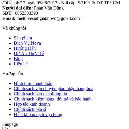
đổi lần thứ 2 ngày 05/06/2013 - Nơi cấp: Sở KH & ĐT TPHCM
Người đại diện:
Phan Văn Dũng
SĐT:
0852333393
Email:
thietbivesinhgiakhovn@gmail.com
Về chúng tôi
Sản phẩm
Dịch Vụ Nova
Hướng Dẫn
Dự Án Thực Tế
Blog
Liên hệ
Hướng dẫn
Hình thức thanh toán
Chính sách vận chuyển giao nhận hàng hóa
Chính sách bảo mật thông tin
Chính sách kiểm hàng, đôi trả và bảo hành
Hợp tác kinh doanh
Chính sách bán sỉ
Điều khoản dịch vụ chung
Fanpage