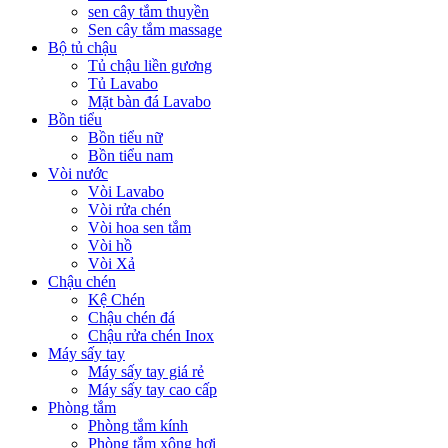
sen cây tắm thuyền
Sen cây tắm massage
Bộ tủ chậu
Tủ chậu liền gương
Tủ Lavabo
Mặt bàn đá Lavabo
Bồn tiểu
Bồn tiểu nữ
Bồn tiểu nam
Vòi nước
Vòi Lavabo
Vòi rửa chén
Vòi hoa sen tắm
Vòi hồ
Vòi Xả
Chậu chén
Kệ Chén
Chậu chén đá
Chậu rửa chén Inox
Máy sấy tay
Máy sấy tay giá rẻ
Máy sấy tay cao cấp
Phòng tắm
Phòng tắm kính
Phòng tắm xông hơi