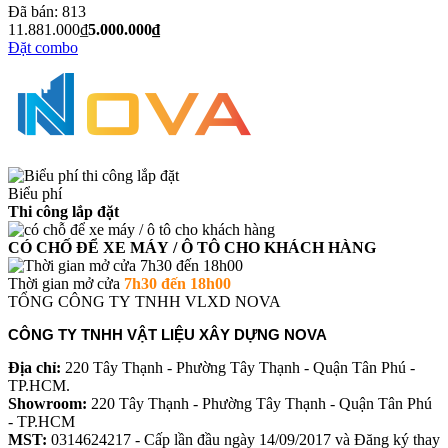
Đã bán:
813
11.881.000₫
5.000.000₫
Đặt combo
Biểu phí
Thi công lắp đặt
CÓ CHỐ ĐỂ XE MÁY / Ô TÔ CHO KHÁCH HÀNG
Thời gian mở cửa
7h30 đến 18h00
TỔNG CÔNG TY TNHH VLXD NOVA
CÔNG TY TNHH VẬT LIỆU XÂY DỰNG NOVA
Địa chỉ:
220 Tây Thạnh - Phường Tây Thạnh - Quận Tân Phú -
TP.HCM.
Showroom:
220 Tây Thạnh - Phường Tây Thạnh - Quận Tân Phú
- TP.HCM
MST:
0314624217 - Cấp lần đầu ngày 14/09/2017 và Đăng ký thay