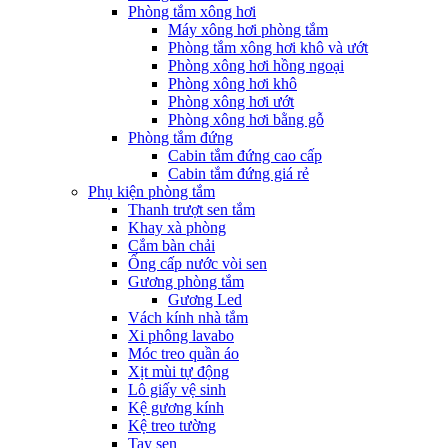
Phòng tắm xông hơi
Máy xông hơi phòng tắm
Phòng tắm xông hơi khô và ướt
Phòng xông hơi hồng ngoại
Phòng xông hơi khô
Phòng xông hơi ướt
Phòng xông hơi bằng gỗ
Phòng tắm đứng
Cabin tắm đứng cao cấp
Cabin tắm đứng giá rẻ
Phụ kiện phòng tắm
Thanh trượt sen tắm
Khay xà phòng
Cắm bàn chải
Ống cấp nước vòi sen
Gương phòng tắm
Gương Led
Vách kính nhà tắm
Xi phông lavabo
Móc treo quần áo
Xịt mùi tự động
Lô giấy vệ sinh
Kệ gương kính
Kệ treo tường
Tay sen