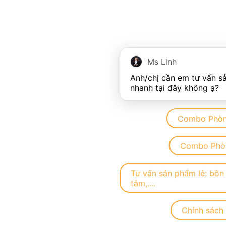
Ms Linh
Anh/chị cần em tư vấn s
Combo Phòn
Combo Phòn
Tư vấn sản phẩm lẻ: bồn 
tắm,....
Chính sách 