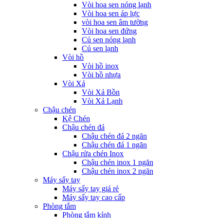
Vòi hoa sen nóng lạnh
Vòi hoa sen áp lực
vòi hoa sen âm tường
Vòi hoa sen đứng
Củ sen nóng lạnh
Củ sen lạnh
Vòi hồ
Vòi hồ inox
Vòi hồ nhựa
Vòi Xả
Vòi Xả Bồn
Vòi Xả Lạnh
Chậu chén
Kệ Chén
Chậu chén đá
Chậu chén đá 2 ngăn
Chậu chén đá 1 ngăn
Chậu rửa chén Inox
Chậu chén inox 1 ngăn
Chậu chén inox 2 ngăn
Máy sấy tay
Máy sấy tay giá rẻ
Máy sấy tay cao cấp
Phòng tắm
Phòng tắm kính