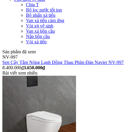
Chia T
Bộ lọc nước tốt ion
Bộ nhấn xả tiểu
Van xả tiểu cảm ứng
Vòi xịt vệ sinh
Van xả bồn cầu
Nắp bồn cầu
Vòi xả tiểu
Sản phẩm đã xem
NV-997
Sen Cây Tắm Nóng Lạnh Đồng Thau Phím Đàn Navier NV-997
8.400.000₫
3.650.000₫
Bài viết xem nhiều