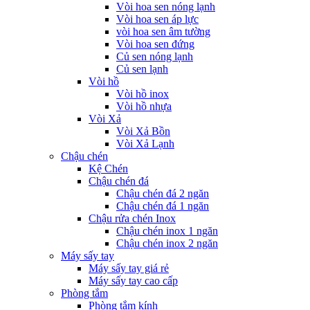
Vòi hoa sen nóng lạnh
Vòi hoa sen áp lực
vòi hoa sen âm tường
Vòi hoa sen đứng
Củ sen nóng lạnh
Củ sen lạnh
Vòi hồ
Vòi hồ inox
Vòi hồ nhựa
Vòi Xả
Vòi Xả Bồn
Vòi Xả Lạnh
Chậu chén
Kệ Chén
Chậu chén đá
Chậu chén đá 2 ngăn
Chậu chén đá 1 ngăn
Chậu rửa chén Inox
Chậu chén inox 1 ngăn
Chậu chén inox 2 ngăn
Máy sấy tay
Máy sấy tay giá rẻ
Máy sấy tay cao cấp
Phòng tắm
Phòng tắm kính