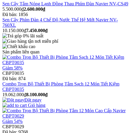
Sen Cây Tắm Nóng Lạnh Đồng Thau Phím Đàn Navier NV-CS49
5.500.000₫
2.600.000₫
Đã bán:
1856
Sen Cây Phím Đàn 4 Chế Độ Nước Thế Hệ Mới Navier NV-
760XL
10.150.000₫
7.450.000₫
Sản phẩm liên quan
Giảm 58%
CBPT0035
Đã bán:
874
Combo Trọn Bộ Thiết Bị Phòng Tắm Sạch 12 Món Tiết Kiệm
CBPT0035
19.062.000₫
8.100.000₫
Đặt ngay
Giỏ hàng
Giảm 54%
CBPT0029
Đã bán:
9768