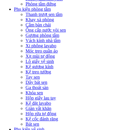
Phòng tắm đứng
Phụ kiện phòng tắm
Thanh trượt sen tắm
Khay xà phòng
Cắm bàn chải
Ống cấp nước vòi sen
Gương phòng tắm
Vách kính nhà tắm
Xi phông lavabo
Móc treo quần áo
Xịt mùi tự động
Lô giấy vệ sinh
Kệ gương kính
Kệ treo tường
Tay sen
Dây bát sen
Ga thoát sàn
Khóa sen
Hộp giấy lau tay
Kệ đặt lavabo
Giàn vắt khăn
Hộp rửa tự động
Kệ cốc đánh răng
Bát sen
Phụ kiện vệ sinh