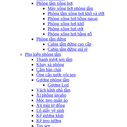
Phòng tắm xông hơi
Máy xông hơi phòng tắm
Phòng tắm xông hơi khô và ướt
Phòng xông hơi hồng ngoại
Phòng xông hơi khô
Phòng xông hơi ướt
Phòng xông hơi bằng gỗ
Phòng tắm đứng
Cabin tắm đứng cao cấp
Cabin tắm đứng giá rẻ
Phụ kiện phòng tắm
Thanh trượt sen tắm
Khay xà phòng
Cắm bàn chải
Ống cấp nước vòi sen
Gương phòng tắm
Gương Led
Vách kính nhà tắm
Xi phông lavabo
Móc treo quần áo
Xịt mùi tự động
Lô giấy vệ sinh
Kệ gương kính
Kệ treo tường
Tay sen