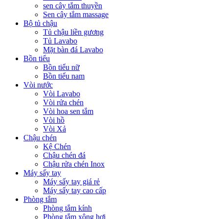
sen cây tắm thuyền
Sen cây tắm massage
Bộ tủ chậu
Tủ chậu liền gương
Tủ Lavabo
Mặt bàn đá Lavabo
Bồn tiểu
Bồn tiểu nữ
Bồn tiểu nam
Vòi nước
Vòi Lavabo
Vòi rửa chén
Vòi hoa sen tắm
Vòi hồ
Vòi Xả
Chậu chén
Kệ Chén
Chậu chén đá
Chậu rửa chén Inox
Máy sấy tay
Máy sấy tay giá rẻ
Máy sấy tay cao cấp
Phòng tắm
Phòng tắm kính
Phòng tắm xông hơi