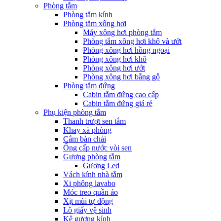
Phòng tắm
Phòng tắm kính
Phòng tắm xông hơi
Máy xông hơi phòng tắm
Phòng tắm xông hơi khô và ướt
Phòng xông hơi hồng ngoại
Phòng xông hơi khô
Phòng xông hơi ướt
Phòng xông hơi bằng gỗ
Phòng tắm đứng
Cabin tắm đứng cao cấp
Cabin tắm đứng giá rẻ
Phụ kiện phòng tắm
Thanh trượt sen tắm
Khay xà phòng
Cắm bàn chải
Ống cấp nước vòi sen
Gương phòng tắm
Gương Led
Vách kính nhà tắm
Xi phông lavabo
Móc treo quần áo
Xịt mùi tự động
Lô giấy vệ sinh
Kệ gương kính