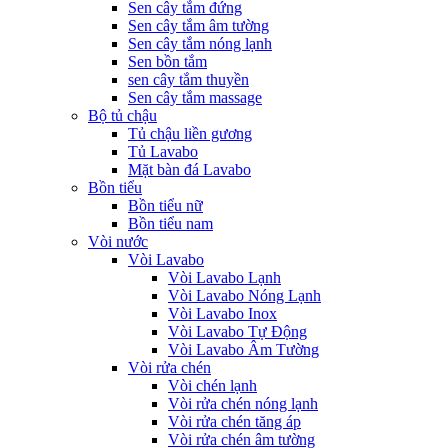
Sen cây tắm đứng
Sen cây tắm âm tường
Sen cây tắm nóng lạnh
Sen bồn tắm
sen cây tắm thuyền
Sen cây tắm massage
Bộ tủ chậu
Tủ chậu liền gương
Tủ Lavabo
Mặt bàn đá Lavabo
Bồn tiểu
Bồn tiểu nữ
Bồn tiểu nam
Vòi nước
Vòi Lavabo
Vòi Lavabo Lạnh
Vòi Lavabo Nóng Lạnh
Vòi Lavabo Inox
Vòi Lavabo Tự Động
Vòi Lavabo Âm Tường
Vòi rửa chén
Vòi chén lạnh
Vòi rửa chén nóng lạnh
Vòi rửa chén tăng áp
Vòi rửa chén âm tường