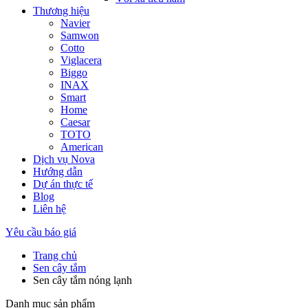
Thương hiệu
Navier
Samwon
Cotto
Viglacera
Biggo
INAX
Smart
Home
Caesar
TOTO
American
Dịch vụ Nova
Hướng dẫn
Dự án thực tế
Blog
Liên hệ
Yêu cầu báo giá
Trang chủ
Sen cây tắm
Sen cây tắm nóng lạnh
Danh mục sản phẩm