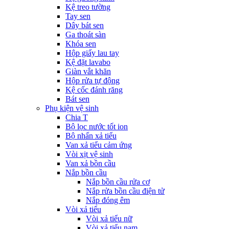
Kệ treo tường
Tay sen
Dây bát sen
Ga thoát sàn
Khóa sen
Hộp giấy lau tay
Kệ đặt lavabo
Giàn vắt khăn
Hộp rửa tự động
Kệ cốc đánh răng
Bát sen
Phụ kiện vệ sinh
Chia T
Bộ lọc nước tốt ion
Bộ nhấn xả tiểu
Van xả tiểu cảm ứng
Vòi xịt vệ sinh
Van xả bồn cầu
Nắp bồn cầu
Nắp bồn cầu rửa cơ
Nắp rửa bồn cầu điện tử
Nắp đóng êm
Vòi xả tiểu
Vòi xả tiểu nữ
Vòi xả tiểu nam