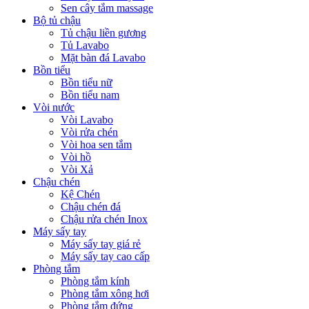
Sen cây tắm massage
Bộ tủ chậu
Tủ chậu liền gương
Tủ Lavabo
Mặt bàn đá Lavabo
Bồn tiểu
Bồn tiểu nữ
Bồn tiểu nam
Vòi nước
Vòi Lavabo
Vòi rửa chén
Vòi hoa sen tắm
Vòi hồ
Vòi Xả
Chậu chén
Kệ Chén
Chậu chén đá
Chậu rửa chén Inox
Máy sấy tay
Máy sấy tay giá rẻ
Máy sấy tay cao cấp
Phòng tắm
Phòng tắm kính
Phòng tắm xông hơi
Phòng tắm đứng