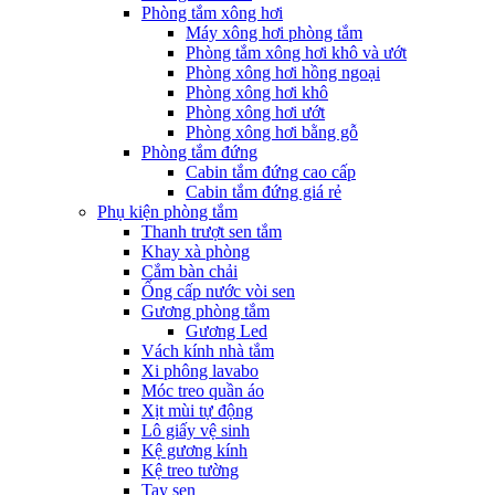
Phòng tắm xông hơi
Máy xông hơi phòng tắm
Phòng tắm xông hơi khô và ướt
Phòng xông hơi hồng ngoại
Phòng xông hơi khô
Phòng xông hơi ướt
Phòng xông hơi bằng gỗ
Phòng tắm đứng
Cabin tắm đứng cao cấp
Cabin tắm đứng giá rẻ
Phụ kiện phòng tắm
Thanh trượt sen tắm
Khay xà phòng
Cắm bàn chải
Ống cấp nước vòi sen
Gương phòng tắm
Gương Led
Vách kính nhà tắm
Xi phông lavabo
Móc treo quần áo
Xịt mùi tự động
Lô giấy vệ sinh
Kệ gương kính
Kệ treo tường
Tay sen