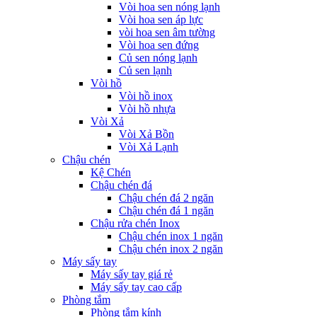
Vòi hoa sen nóng lạnh
Vòi hoa sen áp lực
vòi hoa sen âm tường
Vòi hoa sen đứng
Củ sen nóng lạnh
Củ sen lạnh
Vòi hồ
Vòi hồ inox
Vòi hồ nhựa
Vòi Xả
Vòi Xả Bồn
Vòi Xả Lạnh
Chậu chén
Kệ Chén
Chậu chén đá
Chậu chén đá 2 ngăn
Chậu chén đá 1 ngăn
Chậu rửa chén Inox
Chậu chén inox 1 ngăn
Chậu chén inox 2 ngăn
Máy sấy tay
Máy sấy tay giá rẻ
Máy sấy tay cao cấp
Phòng tắm
Phòng tắm kính