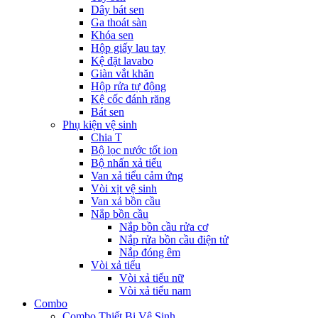
Dây bát sen
Ga thoát sàn
Khóa sen
Hộp giấy lau tay
Kệ đặt lavabo
Giàn vắt khăn
Hộp rửa tự động
Kệ cốc đánh răng
Bát sen
Phụ kiện vệ sinh
Chia T
Bộ lọc nước tốt ion
Bộ nhấn xả tiểu
Van xả tiểu cảm ứng
Vòi xịt vệ sinh
Van xả bồn cầu
Nắp bồn cầu
Nắp bồn cầu rửa cơ
Nắp rửa bồn cầu điện tử
Nắp đóng êm
Vòi xả tiểu
Vòi xả tiểu nữ
Vòi xả tiểu nam
Combo
Combo Thiết Bị Vệ Sinh