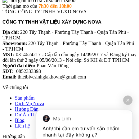
Thời gian mở cửa
7h30 đến 18h00
TỔNG CÔNG TY TNHH VLXD NOVA
CÔNG TY TNHH VẬT LIỆU XÂY DỰNG NOVA
Địa chỉ:
220 Tây Thạnh - Phường Tây Thạnh - Quận Tân Phú -
TP.HCM.
Showroom:
220 Tây Thạnh - Phường Tây Thạnh - Quận Tân Phú
- TP.HCM
MST:
0314624217 - Cấp lần đầu ngày 14/09/2017 và Đăng ký thay
đổi lần thứ 2 ngày 05/06/2013 - Nơi cấp: Sở KH & ĐT TPHCM
Người đại diện:
Phan Văn Dũng
SĐT:
0852333393
Email:
thietbivesinhgiakhovn@gmail.com
Về chúng tôi
Sản phẩm
Dịch Vụ Nova
Hướng Dẫn
Dự Án Thực Tế
Ms Linh
Blog
Liên hệ
Anh/chị cần em tư vấn sản phẩm 
Hướng dẫn