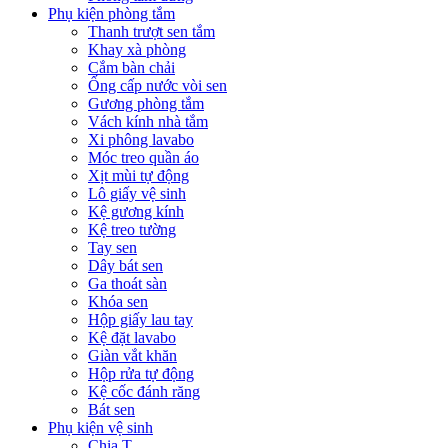
Phụ kiện phòng tắm
Thanh trượt sen tắm
Khay xà phòng
Cắm bàn chải
Ống cấp nước vòi sen
Gương phòng tắm
Vách kính nhà tắm
Xi phông lavabo
Móc treo quần áo
Xịt mùi tự động
Lô giấy vệ sinh
Kệ gương kính
Kệ treo tường
Tay sen
Dây bát sen
Ga thoát sàn
Khóa sen
Hộp giấy lau tay
Kệ đặt lavabo
Giàn vắt khăn
Hộp rửa tự động
Kệ cốc đánh răng
Bát sen
Phụ kiện vệ sinh
Chia T