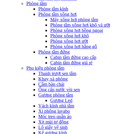
Phòng tắm
Phòng tắm kính
Phòng tắm xông hơi
Máy xông hơi phòng tắm
Phòng tắm xông hơi khô và ướt
Phòng xông hơi hồng ngoại
Phòng xông hơi khô
Phòng xông hơi ướt
Phòng xông hơi bằng gỗ
Phòng tắm đứng
Cabin tắm đứng cao cấp
Cabin tắm đứng giá rẻ
Phụ kiện phòng tắm
Thanh trượt sen tắm
Khay xà phòng
Cắm bàn chải
Ống cấp nước vòi sen
Gương phòng tắm
Gương Led
Vách kính nhà tắm
Xi phông lavabo
Móc treo quần áo
Xịt mùi tự động
Lô giấy vệ sinh
Kệ gương kính