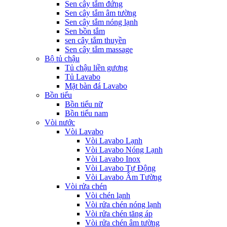
Sen cây tắm đứng
Sen cây tắm âm tường
Sen cây tắm nóng lạnh
Sen bồn tắm
sen cây tắm thuyền
Sen cây tắm massage
Bộ tủ chậu
Tủ chậu liền gương
Tủ Lavabo
Mặt bàn đá Lavabo
Bồn tiểu
Bồn tiểu nữ
Bồn tiểu nam
Vòi nước
Vòi Lavabo
Vòi Lavabo Lạnh
Vòi Lavabo Nóng Lạnh
Vòi Lavabo Inox
Vòi Lavabo Tự Động
Vòi Lavabo Âm Tường
Vòi rửa chén
Vòi chén lạnh
Vòi rửa chén nóng lạnh
Vòi rửa chén tăng áp
Vòi rửa chén âm tường