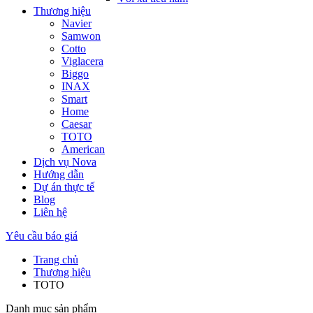
Thương hiệu
Navier
Samwon
Cotto
Viglacera
Biggo
INAX
Smart
Home
Caesar
TOTO
American
Dịch vụ Nova
Hướng dẫn
Dự án thực tế
Blog
Liên hệ
Yêu cầu báo giá
Trang chủ
Thương hiệu
TOTO
Danh mục sản phẩm