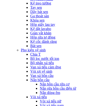
Kệ treo tường
Tay sen
Dây bát sen
Ga thoát sàn
Khóa sen
Hộp giấy lau tay
Kệ đặt lavabo
Giàn vắt khăn
Hộp rửa tự động
Kệ cốc đánh răng
Bát sen
Phụ kiện vệ sinh
Chia T
Bộ lọc nước tốt ion
Bộ nhấn xả tiểu
Van xả tiểu cảm ứng
Vòi xịt vệ sinh
Van xả bồn cầu
Nắp bồn cầu
Nắp bồn cầu rửa cơ
Nắp rửa bồn cầu điện tử
Nắp đóng êm
Vòi xả tiểu
Vòi xả tiểu nữ
Vòi xả tiểu nam