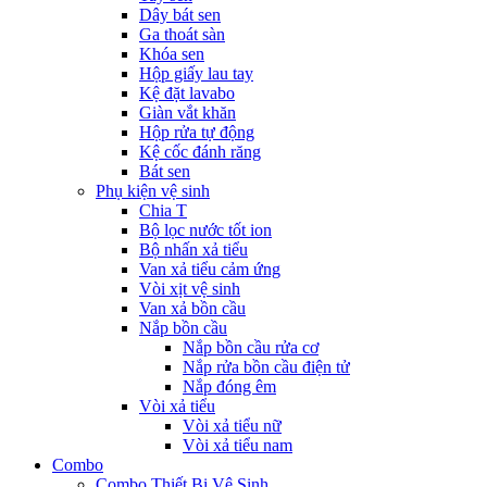
Dây bát sen
Ga thoát sàn
Khóa sen
Hộp giấy lau tay
Kệ đặt lavabo
Giàn vắt khăn
Hộp rửa tự động
Kệ cốc đánh răng
Bát sen
Phụ kiện vệ sinh
Chia T
Bộ lọc nước tốt ion
Bộ nhấn xả tiểu
Van xả tiểu cảm ứng
Vòi xịt vệ sinh
Van xả bồn cầu
Nắp bồn cầu
Nắp bồn cầu rửa cơ
Nắp rửa bồn cầu điện tử
Nắp đóng êm
Vòi xả tiểu
Vòi xả tiểu nữ
Vòi xả tiểu nam
Combo
Combo Thiết Bị Vệ Sinh