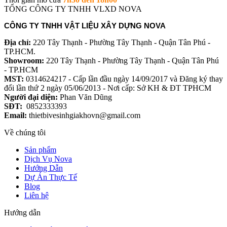
TỔNG CÔNG TY TNHH VLXD NOVA
CÔNG TY TNHH VẬT LIỆU XÂY DỰNG NOVA
Địa chỉ:
220 Tây Thạnh - Phường Tây Thạnh - Quận Tân Phú -
TP.HCM.
Showroom:
220 Tây Thạnh - Phường Tây Thạnh - Quận Tân Phú
- TP.HCM
MST:
0314624217 - Cấp lần đầu ngày 14/09/2017 và Đăng ký thay
đổi lần thứ 2 ngày 05/06/2013 - Nơi cấp: Sở KH & ĐT TPHCM
Người đại diện:
Phan Văn Dũng
SĐT:
0852333393
Email:
thietbivesinhgiakhovn@gmail.com
Về chúng tôi
Sản phẩm
Dịch Vụ Nova
Hướng Dẫn
Dự Án Thực Tế
Blog
Liên hệ
Hướng dẫn