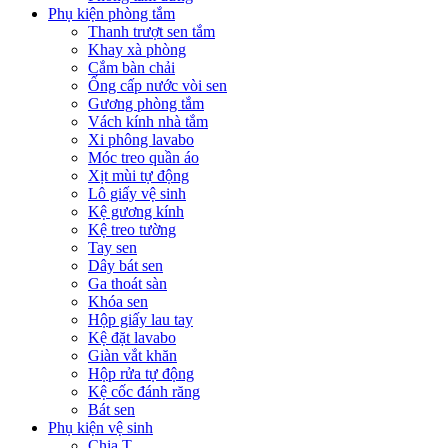
Phụ kiện phòng tắm
Thanh trượt sen tắm
Khay xà phòng
Cắm bàn chải
Ống cấp nước vòi sen
Gương phòng tắm
Vách kính nhà tắm
Xi phông lavabo
Móc treo quần áo
Xịt mùi tự động
Lô giấy vệ sinh
Kệ gương kính
Kệ treo tường
Tay sen
Dây bát sen
Ga thoát sàn
Khóa sen
Hộp giấy lau tay
Kệ đặt lavabo
Giàn vắt khăn
Hộp rửa tự động
Kệ cốc đánh răng
Bát sen
Phụ kiện vệ sinh
Chia T