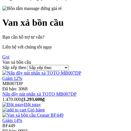
Van xả bồn cầu
Bạn cần hỗ trợ tư vấn?
Liên hệ với chúng tôi ngay
Gọi
Van xả bồn cầu
Sắp xếp theo
Giảm 12%
MB007DP
Đã bán:
3068
Nắp đậy nút nhấn xả TOTO MB007DP
1.470.000₫
1.293.600₫
Đặt ngay
Giỏ hàng
Giảm 14%
BF449
Đã bán:
9903