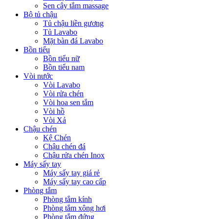
Sen cây tắm massage
Bộ tủ chậu
Tủ chậu liền gương
Tủ Lavabo
Mặt bàn đá Lavabo
Bồn tiểu
Bồn tiểu nữ
Bồn tiểu nam
Vòi nước
Vòi Lavabo
Vòi rửa chén
Vòi hoa sen tắm
Vòi hồ
Vòi Xả
Chậu chén
Kệ Chén
Chậu chén đá
Chậu rửa chén Inox
Máy sấy tay
Máy sấy tay giá rẻ
Máy sấy tay cao cấp
Phòng tắm
Phòng tắm kính
Phòng tắm xông hơi
Phòng tắm đứng