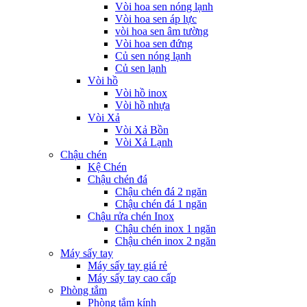
Vòi hoa sen nóng lạnh
Vòi hoa sen áp lực
vòi hoa sen âm tường
Vòi hoa sen đứng
Củ sen nóng lạnh
Củ sen lạnh
Vòi hồ
Vòi hồ inox
Vòi hồ nhựa
Vòi Xả
Vòi Xả Bồn
Vòi Xả Lạnh
Chậu chén
Kệ Chén
Chậu chén đá
Chậu chén đá 2 ngăn
Chậu chén đá 1 ngăn
Chậu rửa chén Inox
Chậu chén inox 1 ngăn
Chậu chén inox 2 ngăn
Máy sấy tay
Máy sấy tay giá rẻ
Máy sấy tay cao cấp
Phòng tắm
Phòng tắm kính