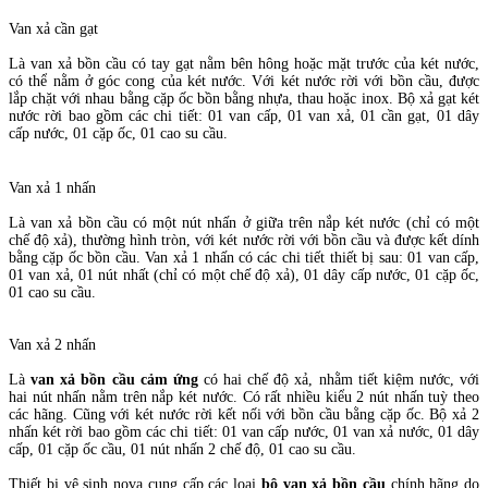
Van xả cần gạt
Là van xả bồn cầu có tay gạt nằm bên hông hoặc mặt trước của két nước,
có thể nằm ở góc cong của két nước. Với két nước rời với bồn cầu, được
lắp chặt với nhau bằng cặp ốc bồn bằng nhựa, thau hoặc inox. Bộ xả gạt két
nước rời bao gồm các chi tiết: 01 van cấp, 01 van xả, 01 cần gạt, 01 dây
cấp nước, 01 cặp ốc, 01 cao su cầu.
Van xả 1 nhấn
Là van xả bồn cầu có một nút nhấn ở giữa trên nắp két nước (chỉ có một
chế độ xả), thường hình tròn, với két nước rời với bồn cầu và được kết dính
bằng cặp ốc bồn cầu. Van xả 1 nhấn có các chi tiết thiết bị sau: 01 van cấp,
01 van xả, 01 nút nhất (chỉ có một chế độ xả), 01 dây cấp nước, 01 cặp ốc,
01 cao su cầu.
Van xả 2 nhấn
Là
van xả bồn cầu cảm ứng
có hai chế độ xả, nhằm tiết kiệm nước, với
hai nút nhấn nằm trên nắp két nước. Có rất nhiều kiểu 2 nút nhấn tuỳ theo
các hãng. Cũng với két nước rời kết nối với bồn cầu bằng cặp ốc. Bộ xả 2
nhấn két rời bao gồm các chi tiết: 01 van cấp nước, 01 van xả nước, 01 dây
cấp, 01 cặp ốc cầu, 01 nút nhấn 2 chế độ, 01 cao su cầu.
Thiết bị vệ sinh nova cung cấp các loại
bộ
van xả bồn cầu
chính hãng do