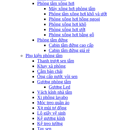
Phòng tắm xông hơi
Máy xông hơi phòng tắm
Phòng tắm xông hơi khô và ướt
Phòng xông hơi hồng ngoại
Phòng xông hơi khô
Phòng xông hơi ướt
Phòng xông hơi bằng gỗ
Phòng tắm đứng
Cabin tắm đứng cao cấp
Cabin tắm đứng giá rẻ
Phụ kiện phòng tắm
Thanh trượt sen tắm
Khay xà phòng
Cắm bàn chải
Ống cấp nước vòi sen
Gương phòng tắm
Gương Led
Vách kính nhà tắm
Xi phông lavabo
Móc treo quần áo
Xịt mùi tự động
Lô giấy vệ sinh
Kệ gương kính
Kệ treo tường
Tay sen