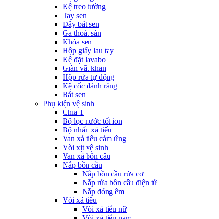
Kệ treo tường
Tay sen
Dây bát sen
Ga thoát sàn
Khóa sen
Hộp giấy lau tay
Kệ đặt lavabo
Giàn vắt khăn
Hộp rửa tự động
Kệ cốc đánh răng
Bát sen
Phụ kiện vệ sinh
Chia T
Bộ lọc nước tốt ion
Bộ nhấn xả tiểu
Van xả tiểu cảm ứng
Vòi xịt vệ sinh
Van xả bồn cầu
Nắp bồn cầu
Nắp bồn cầu rửa cơ
Nắp rửa bồn cầu điện tử
Nắp đóng êm
Vòi xả tiểu
Vòi xả tiểu nữ
Vòi xả tiểu nam