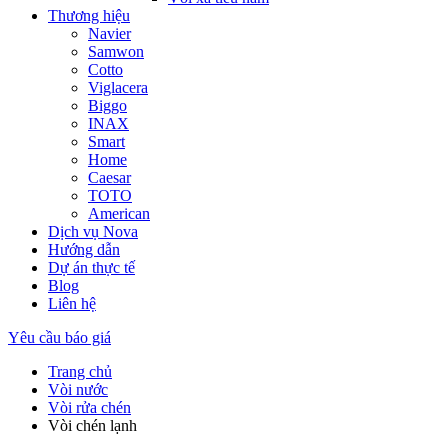
Thương hiệu
Navier
Samwon
Cotto
Viglacera
Biggo
INAX
Smart
Home
Caesar
TOTO
American
Dịch vụ Nova
Hướng dẫn
Dự án thực tế
Blog
Liên hệ
Yêu cầu báo giá
Trang chủ
Vòi nước
Vòi rửa chén
Vòi chén lạnh