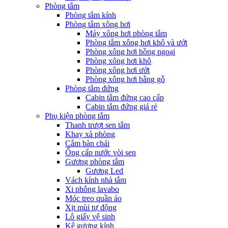
Phòng tắm
Phòng tắm kính
Phòng tắm xông hơi
Máy xông hơi phòng tắm
Phòng tắm xông hơi khô và ướt
Phòng xông hơi hồng ngoại
Phòng xông hơi khô
Phòng xông hơi ướt
Phòng xông hơi bằng gỗ
Phòng tắm đứng
Cabin tắm đứng cao cấp
Cabin tắm đứng giá rẻ
Phụ kiện phòng tắm
Thanh trượt sen tắm
Khay xà phòng
Cắm bàn chải
Ống cấp nước vòi sen
Gương phòng tắm
Gương Led
Vách kính nhà tắm
Xi phông lavabo
Móc treo quần áo
Xịt mùi tự động
Lô giấy vệ sinh
Kệ gương kính