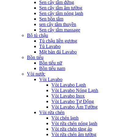
Sen cây tắm đứng
Sen cây tắm âm tường
Sen cây tắm nóng lạnh
Sen bồn tắm
sen cây tắm thuyền
Sen cây tắm massage
Bộ tủ chậu
Tủ chậu liền gương
Tủ Lavabo
Mặt bàn đá Lavabo
Bồn tiểu
Bồn tiểu nữ
Bồn tiểu nam
Vòi nước
Vòi Lavabo
Vòi Lavabo Lạnh
Vòi Lavabo Nóng Lạnh
Vòi Lavabo Inox
Vòi Lavabo Tự Động
Vòi Lavabo Âm Tường
Vòi rửa chén
Vòi chén lạnh
Vòi rửa chén nóng lạnh
Vòi rửa chén tăng áp
Vòi rửa chén âm tường