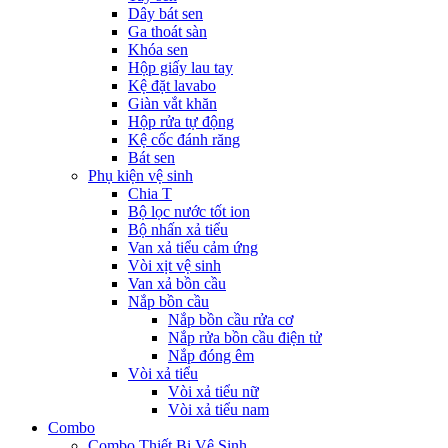
Dây bát sen
Ga thoát sàn
Khóa sen
Hộp giấy lau tay
Kệ đặt lavabo
Giàn vắt khăn
Hộp rửa tự động
Kệ cốc đánh răng
Bát sen
Phụ kiện vệ sinh
Chia T
Bộ lọc nước tốt ion
Bộ nhấn xả tiểu
Van xả tiểu cảm ứng
Vòi xịt vệ sinh
Van xả bồn cầu
Nắp bồn cầu
Nắp bồn cầu rửa cơ
Nắp rửa bồn cầu điện tử
Nắp đóng êm
Vòi xả tiểu
Vòi xả tiểu nữ
Vòi xả tiểu nam
Combo
Combo Thiết Bị Vệ Sinh