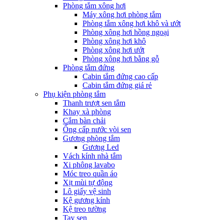
Phòng tắm xông hơi
Máy xông hơi phòng tắm
Phòng tắm xông hơi khô và ướt
Phòng xông hơi hồng ngoại
Phòng xông hơi khô
Phòng xông hơi ướt
Phòng xông hơi bằng gỗ
Phòng tắm đứng
Cabin tắm đứng cao cấp
Cabin tắm đứng giá rẻ
Phụ kiện phòng tắm
Thanh trượt sen tắm
Khay xà phòng
Cắm bàn chải
Ống cấp nước vòi sen
Gương phòng tắm
Gương Led
Vách kính nhà tắm
Xi phông lavabo
Móc treo quần áo
Xịt mùi tự động
Lô giấy vệ sinh
Kệ gương kính
Kệ treo tường
Tay sen