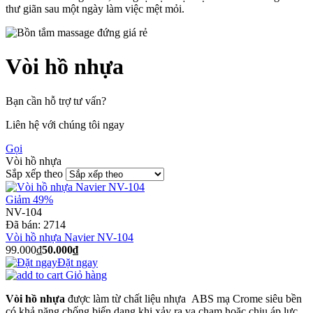
thư giãn sau một ngày làm việc mệt mỏi.
Vòi hồ nhựa
Bạn cần hỗ trợ tư vấn?
Liên hệ với chúng tôi ngay
Gọi
Vòi hồ nhựa
Sắp xếp theo
Giảm 49%
NV-104
Đã bán:
2714
Vòi hồ nhựa Navier NV-104
99.000₫
50.000₫
Đặt ngay
Giỏ hàng
Vòi hồ nhựa
được làm từ chất liệu nhựa ABS mạ Crome siêu bền
có khả năng chống biến dạng khi xảy ra va chạm hoặc chịu áp lực