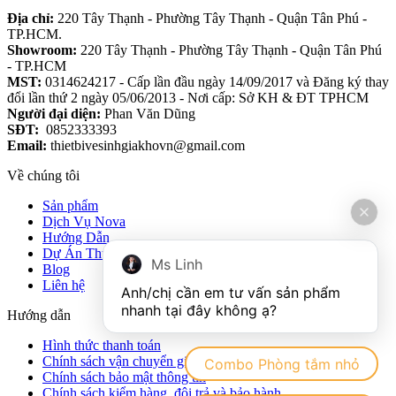
Địa chỉ:
220 Tây Thạnh - Phường Tây Thạnh - Quận Tân Phú -
TP.HCM.
Showroom:
220 Tây Thạnh - Phường Tây Thạnh - Quận Tân Phú
- TP.HCM
MST:
0314624217 - Cấp lần đầu ngày 14/09/2017 và Đăng ký thay
đổi lần thứ 2 ngày 05/06/2013 - Nơi cấp: Sở KH & ĐT TPHCM
Người đại diện:
Phan Văn Dũng
SĐT:
0852333393
Email:
thietbivesinhgiakhovn@gmail.com
Về chúng tôi
Sản phẩm
Dịch Vụ Nova
Hướng Dẫn
Dự Án Thực Tế
Ms Linh
Blog
Liên hệ
Anh/chị cần em tư vấn sản phẩm 
Hướng dẫn
Hình thức thanh toán
Chính sách vận chuyển giao nhận hàng hóa
Combo Phòng tắm nhỏ
Chính sách bảo mật thông tin
Chính sách kiểm hàng, đôi trả và bảo hành