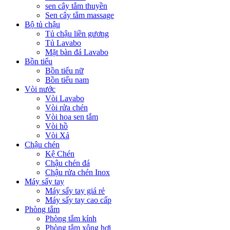
sen cây tắm thuyền
Sen cây tắm massage
Bộ tủ chậu
Tủ chậu liền gương
Tủ Lavabo
Mặt bàn đá Lavabo
Bồn tiểu
Bồn tiểu nữ
Bồn tiểu nam
Vòi nước
Vòi Lavabo
Vòi rửa chén
Vòi hoa sen tắm
Vòi hồ
Vòi Xả
Chậu chén
Kệ Chén
Chậu chén đá
Chậu rửa chén Inox
Máy sấy tay
Máy sấy tay giá rẻ
Máy sấy tay cao cấp
Phòng tắm
Phòng tắm kính
Phòng tắm xông hơi