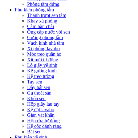
Phòng tắm đứng
Phụ kiện phòng tắm
Thanh trượt sen tắm
Khay xà phòng
Cắm bàn chải
Ống cấp nước vòi sen
Gương phòng tắm
Vách kính nhà tắm
Xi phông lavabo
Móc treo quần áo
Xịt mùi tự động
Lô giấy vệ sinh
Kệ gương kính
Kệ treo tường
Tay sen
Dây bát sen
Ga thoát sàn
Khóa sen
Hộp giấy lau tay
Kệ đặt lavabo
Giàn vắt khăn
Hộp rửa tự động
Kệ cốc đánh răng
Bát sen
Phụ kiện vệ sinh