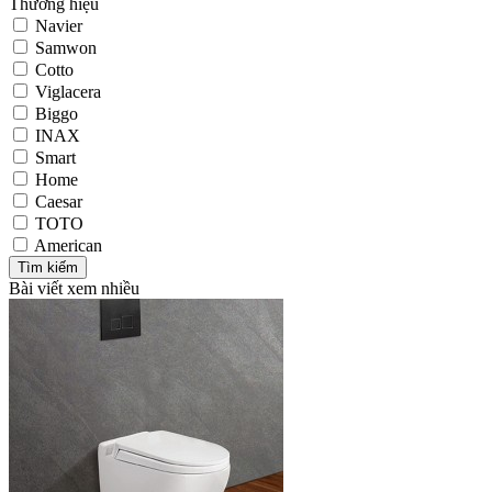
Thương hiệu
Navier
Samwon
Cotto
Viglacera
Biggo
INAX
Smart
Home
Caesar
TOTO
American
Bài viết xem nhiều