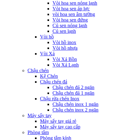
Vòi hoa sen nóng lạnh
Vòi hoa sen áp lực
vòi hoa sen âm tường
Vòi hoa sen đứng
Củ sen nóng lạnh
Củ sen lạnh
Vòi hồ
Vòi hồ inox
Vòi hồ nhựa
Vòi Xả
Vòi Xả Bồn
Vòi Xả Lạnh
Chậu chén
Kệ Chén
Chậu chén đá
Chậu chén đá 2 ngăn
Chậu chén đá 1 ngăn
Chậu rửa chén Inox
Chậu chén inox 1 ngăn
Chậu chén inox 2 ngăn
Máy sấy tay
Máy sấy tay giá rẻ
Máy sấy tay cao cấp
Phòng tắm
Phòng tắm kính