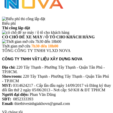
Biểu phí
Thi công lắp đặt
CÓ CHỐ ĐỂ XE MÁY / Ô TÔ CHO KHÁCH HÀNG
Thời gian mở cửa
7h30 đến 18h00
TỔNG CÔNG TY TNHH VLXD NOVA
CÔNG TY TNHH VẬT LIỆU XÂY DỰNG NOVA
Địa chỉ:
220 Tây Thạnh - Phường Tây Thạnh - Quận Tân Phú -
TP.HCM.
Showroom:
220 Tây Thạnh - Phường Tây Thạnh - Quận Tân Phú
- TP.HCM
MST:
0314624217 - Cấp lần đầu ngày 14/09/2017 và Đăng ký thay
đổi lần thứ 2 ngày 05/06/2013 - Nơi cấp: Sở KH & ĐT TPHCM
Người đại diện:
Phan Văn Dũng
SĐT:
0852333393
Email:
thietbivesinhgiakhovn@gmail.com
Về chúng tôi