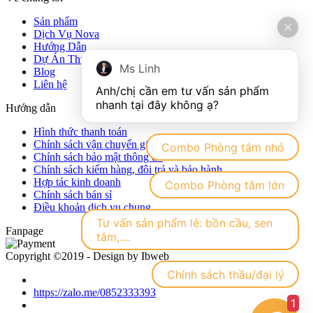
Sản phẩm
Dịch Vụ Nova
Hướng Dẫn
Dự Án Thực Tế
Ms Linh
Blog
Liên hệ
Anh/chị cần em tư vấn sản phẩm 
Hướng dẫn
Hình thức thanh toán
Chính sách vận chuyển giao nhận hàng hóa
Combo Phòng tắm nhỏ
Chính sách bảo mật thông tin
Chính sách kiểm hàng, đôi trả và bảo hành
Hợp tác kinh doanh
Combo Phòng tắm lớn
Chính sách bán sỉ
Điều khoản dịch vụ chung
Tư vấn sản phẩm lẻ: bồn cầu, sen
Fanpage
tắm,....
Copyright ©2019 - Design by Ibweb
Chính sách thầu/đại lý
https://zalo.me/0852333393
1