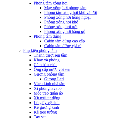
Phòng tắm xông hơi
Máy xông hơi phòng tắm
Phòng tắm xông hơi khô và ướt
Phòng xông hơi hồng ngoại
Phòng xông hơi khô
Phòng xông hơi ướt
Phòng xông hơi bằng gỗ
Phòng tắm đứng
Cabin tắm đứng cao cấp
Cabin tắm đứng giá rẻ
Phụ kiện phòng tắm
Thanh trượt sen tắm
Khay xà phòng
Cắm bàn chải
Ống cấp nước vòi sen
Gương phòng tắm
Gương Led
Vách kính nhà tắm
Xi phông lavabo
Móc treo quần áo
Xịt mùi tự động
Lô giấy vệ sinh
Kệ gương kính
Kệ treo tường
Tay sen