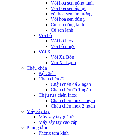
Vòi hoa sen nóng lạnh
Vòi hoa sen áp lực
vòi hoa sen âm tường
Vòi hoa sen đứng
Củ sen nóng lạnh
Củ sen lạnh
Vòi hồ
Vòi hồ inox
Vòi hồ nhựa
Vòi Xả
Vòi Xả Bồn
Vòi Xả Lạnh
Chậu chén
Kệ Chén
Chậu chén đá
Chậu chén đá 2 ngăn
Chậu chén đá 1 ngăn
Chậu rửa chén Inox
Chậu chén inox 1 ngăn
Chậu chén inox 2 ngăn
Máy sấy tay
Máy sấy tay giá rẻ
Máy sấy tay cao cấp
Phòng tắm
Phòng tắm kính