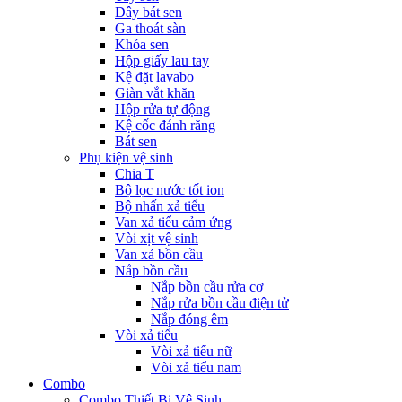
Dây bát sen
Ga thoát sàn
Khóa sen
Hộp giấy lau tay
Kệ đặt lavabo
Giàn vắt khăn
Hộp rửa tự động
Kệ cốc đánh răng
Bát sen
Phụ kiện vệ sinh
Chia T
Bộ lọc nước tốt ion
Bộ nhấn xả tiểu
Van xả tiểu cảm ứng
Vòi xịt vệ sinh
Van xả bồn cầu
Nắp bồn cầu
Nắp bồn cầu rửa cơ
Nắp rửa bồn cầu điện tử
Nắp đóng êm
Vòi xả tiểu
Vòi xả tiểu nữ
Vòi xả tiểu nam
Combo
Combo Thiết Bị Vệ Sinh