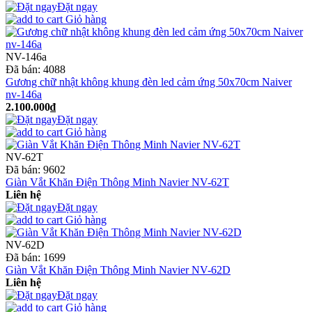
Đặt ngay
Giỏ hàng
NV-146a
Đã bán:
4088
Gương chữ nhật không khung đèn led cảm ứng 50x70cm Naiver
nv-146a
2.100.000₫
Đặt ngay
Giỏ hàng
NV-62T
Đã bán:
9602
Giàn Vắt Khăn Điện Thông Minh Navier NV-62T
Liên hệ
Đặt ngay
Giỏ hàng
NV-62D
Đã bán:
1699
Giàn Vắt Khăn Điện Thông Minh Navier NV-62D
Liên hệ
Đặt ngay
Giỏ hàng