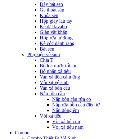
Dây bát sen
Ga thoát sàn
Khóa sen
Hộp giấy lau tay
Kệ đặt lavabo
Giàn vắt khăn
Hộp rửa tự động
Kệ cốc đánh răng
Bát sen
Phụ kiện vệ sinh
Chia T
Bộ lọc nước tốt ion
Bộ nhấn xả tiểu
Van xả tiểu cảm ứng
Vòi xịt vệ sinh
Van xả bồn cầu
Nắp bồn cầu
Nắp bồn cầu rửa cơ
Nắp rửa bồn cầu điện tử
Nắp đóng êm
Vòi xả tiểu
Vòi xả tiểu nữ
Vòi xả tiểu nam
Combo
Combo Thiết Bị Vệ Sinh