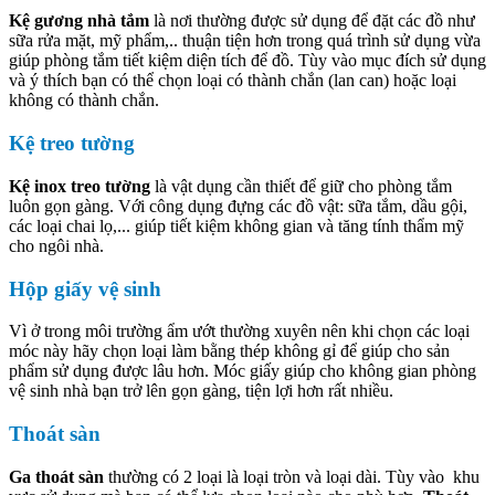
Kệ gương nhà tắm
là nơi thường được sử dụng để đặt các đồ như
sữa rửa mặt, mỹ phẩm,.. thuận tiện hơn trong quá trình sử dụng vừa
giúp phòng tắm tiết kiệm diện tích để đồ. Tùy vào mục đích sử dụng
và ý thích bạn có thể chọn loại có thành chắn (lan can) hoặc loại
không có thành chắn.
Kệ treo tường
Kệ inox treo tường
là vật dụng cần thiết để giữ cho phòng tắm
luôn gọn gàng. Với công dụng đựng các đồ vật: sữa tắm, dầu gội,
các loại chai lọ,... giúp tiết kiệm không gian và tăng tính thẩm mỹ
cho ngôi nhà.
Hộp giấy vệ sinh
Vì ở trong môi trường ẩm ướt thường xuyên nên khi chọn các loại
móc này hãy chọn loại làm bằng thép không gỉ để giúp cho sản
phẩm sử dụng được lâu hơn. Móc giấy giúp cho không gian phòng
vệ sinh nhà bạn trở lên gọn gàng, tiện lợi hơn rất nhiều.
Thoát sàn
Ga thoát sàn
thường có 2 loại là loại tròn và loại dài. Tùy vào khu