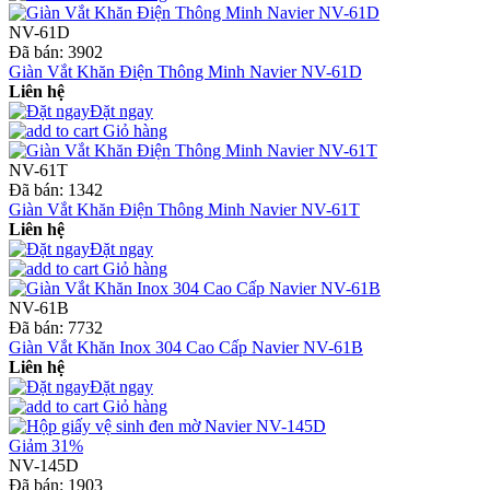
NV-61D
Đã bán:
3902
Giàn Vắt Khăn Điện Thông Minh Navier NV-61D
Liên hệ
Đặt ngay
Giỏ hàng
NV-61T
Đã bán:
1342
Giàn Vắt Khăn Điện Thông Minh Navier NV-61T
Liên hệ
Đặt ngay
Giỏ hàng
NV-61B
Đã bán:
7732
Giàn Vắt Khăn Inox 304 Cao Cấp Navier NV-61B
Liên hệ
Đặt ngay
Giỏ hàng
Giảm 31%
NV-145D
Đã bán:
1903