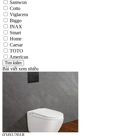
Samwon
Cotto
Viglacera
Biggo
INAX
Smart
Home
Caesar
TOTO
American
Bài viết xem nhiều
03/01/2018