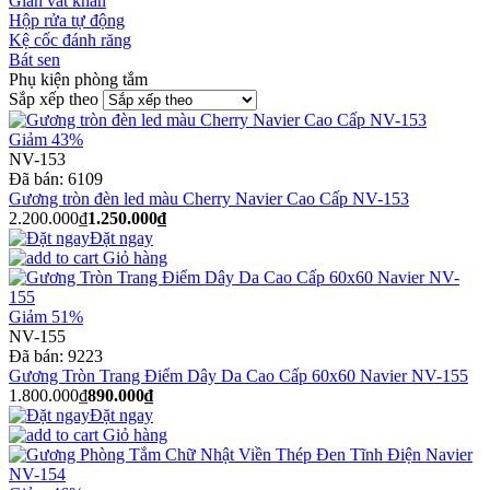
Giàn vắt khăn
Hộp rửa tự động
Kệ cốc đánh răng
Bát sen
Phụ kiện phòng tắm
Sắp xếp theo
Giảm 43%
NV-153
Đã bán:
6109
Gương tròn đèn led màu Cherry Navier Cao Cấp NV-153
2.200.000₫
1.250.000₫
Đặt ngay
Giỏ hàng
Giảm 51%
NV-155
Đã bán:
9223
Gương Tròn Trang Điểm Dây Da Cao Cấp 60x60 Navier NV-155
1.800.000₫
890.000₫
Đặt ngay
Giỏ hàng