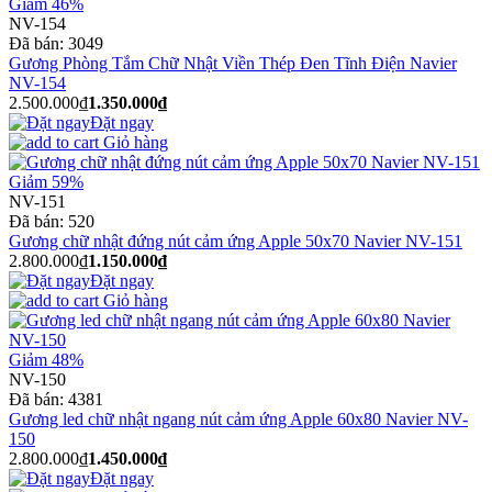
Giảm 46%
NV-154
Đã bán:
3049
Gương Phòng Tắm Chữ Nhật Viền Thép Đen Tĩnh Điện Navier
NV-154
2.500.000₫
1.350.000₫
Đặt ngay
Giỏ hàng
Giảm 59%
NV-151
Đã bán:
520
Gương chữ nhật đứng nút cảm ứng Apple 50x70 Navier NV-151
2.800.000₫
1.150.000₫
Đặt ngay
Giỏ hàng
Giảm 48%
NV-150
Đã bán:
4381
Gương led chữ nhật ngang nút cảm ứng Apple 60x80 Navier NV-
150
2.800.000₫
1.450.000₫
Đặt ngay