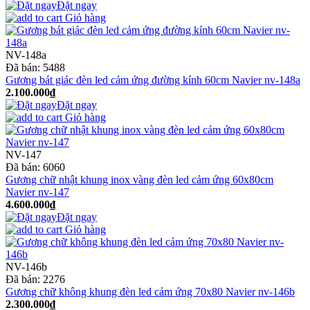
Đặt ngay
Giỏ hàng
NV-148a
Đã bán:
5488
Gương bát giác đèn led cảm ứng đường kính 60cm Navier nv-148a
2.100.000₫
Đặt ngay
Giỏ hàng
NV-147
Đã bán:
6060
Gương chữ nhật khung inox vàng đèn led cảm ứng 60x80cm
Navier nv-147
4.600.000₫
Đặt ngay
Giỏ hàng
NV-146b
Đã bán:
2276
Gương chữ không khung đèn led cảm ứng 70x80 Navier nv-146b
2.300.000₫