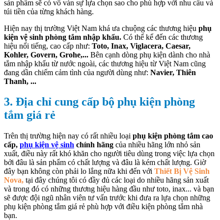
sản phẩm sẽ có vô vàn sự lựa chọn sao cho phù hợp với nhu cầu và
túi tiền của từng khách hàng.
Hiện nay thị trường Việt Nam khá ưa chuộng các thương hiệu
phụ
kiện vệ sinh phòng tắm nhập khẩu.
Có thể kể đến các thương
hiệu nổi tiếng, cao cấp như:
Toto, Inax, Viglacera, Caesar,
Kohler, Govern, Grohe,...
Bên cạnh dòng phụ kiện dành cho nhà
tắm nhập khẩu từ nước ngoài, các thương hiệu từ Việt Nam cũng
đang dần chiếm cảm tình của người dùng như:
Navier, Thiên
Thanh, ...
3. Địa chỉ cung cấp bộ phụ kiện phòng
tắm giá rẻ
Trên thị trường hiện nay có rất nhiều loại
phụ kiện phòng tắm cao
cấp,
phụ kiện vệ sinh
chính hãng
của nhiều hãng lớn nhỏ sản
xuất, điều này rất khó khăn cho người tiêu dùng trong việc lựa chọn
bởi đâu là sản phẩm có chất lượng và đâu là kém chất lượng. Giờ
đây bạn không còn phải lo lắng nữa khi đến với
Thiết Bị Vệ Sinh
Nova,
tại đây chúng tôi có đầy đủ các loại do nhiều hãng sản xuất
và trong đó có những thương hiệu hàng đầu như toto, inax... và bạn
sẽ được đội ngũ nhân viên tư vấn trước khi đưa ra lựa chọn những
phụ kiện phòng tắm giá rẻ phù hợp với điều kiện phòng tắm nhà
bạn.