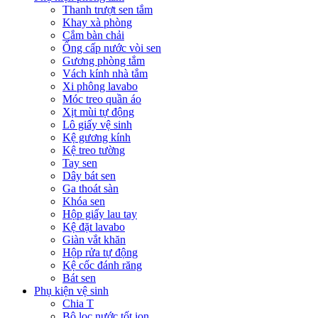
Thanh trượt sen tắm
Khay xà phòng
Cắm bàn chải
Ống cấp nước vòi sen
Gương phòng tắm
Vách kính nhà tắm
Xi phông lavabo
Móc treo quần áo
Xịt mùi tự động
Lô giấy vệ sinh
Kệ gương kính
Kệ treo tường
Tay sen
Dây bát sen
Ga thoát sàn
Khóa sen
Hộp giấy lau tay
Kệ đặt lavabo
Giàn vắt khăn
Hộp rửa tự động
Kệ cốc đánh răng
Bát sen
Phụ kiện vệ sinh
Chia T
Bộ lọc nước tốt ion