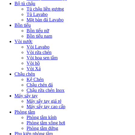
Bộ tủ chậu
Tủ chậu liền gương
Tủ Lavabo
Mặt bàn đá Lavabo
Bồn tiểu
Bồn tiểu nữ
Bồn tiểu nam
Vòi nước
Vòi Lavabo
Vòi rửa chén
Vòi hoa sen tắm
Vòi hồ
Vòi Xả
Chậu chén
Kệ Chén
Chậu chén đá
Chậu rửa chén Inox
Máy sấy tay
Máy sấy tay giá rẻ
Máy sấy tay cao cấp
Phòng tắm
Phòng tắm kính
Phòng tắm xông hơi
Phòng tắm đứng
Phụ kiện phòng tắm