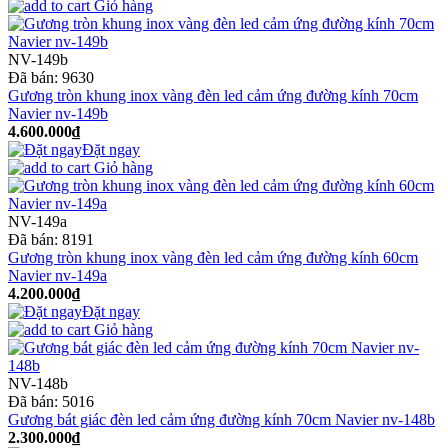
Giỏ hàng
NV-149b
Đã bán:
9630
Gương tròn khung inox vàng đèn led cảm ứng đường kính 70cm
Navier nv-149b
4.600.000₫
Đặt ngay
Giỏ hàng
NV-149a
Đã bán:
8191
Gương tròn khung inox vàng đèn led cảm ứng đường kính 60cm
Navier nv-149a
4.200.000₫
Đặt ngay
Giỏ hàng
NV-148b
Đã bán:
5016
Gương bát giác đèn led cảm ứng đường kính 70cm Navier nv-148b
2.300.000₫