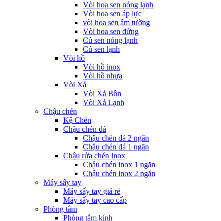
Vòi hoa sen nóng lạnh
Vòi hoa sen áp lực
vòi hoa sen âm tường
Vòi hoa sen đứng
Củ sen nóng lạnh
Củ sen lạnh
Vòi hồ
Vòi hồ inox
Vòi hồ nhựa
Vòi Xả
Vòi Xả Bồn
Vòi Xả Lạnh
Chậu chén
Kệ Chén
Chậu chén đá
Chậu chén đá 2 ngăn
Chậu chén đá 1 ngăn
Chậu rửa chén Inox
Chậu chén inox 1 ngăn
Chậu chén inox 2 ngăn
Máy sấy tay
Máy sấy tay giá rẻ
Máy sấy tay cao cấp
Phòng tắm
Phòng tắm kính