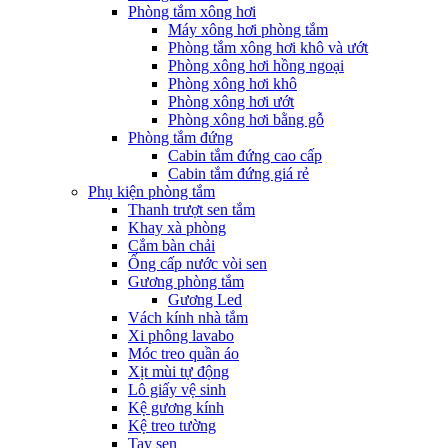
Phòng tắm xông hơi
Máy xông hơi phòng tắm
Phòng tắm xông hơi khô và ướt
Phòng xông hơi hồng ngoại
Phòng xông hơi khô
Phòng xông hơi ướt
Phòng xông hơi bằng gỗ
Phòng tắm đứng
Cabin tắm đứng cao cấp
Cabin tắm đứng giá rẻ
Phụ kiện phòng tắm
Thanh trượt sen tắm
Khay xà phòng
Cắm bàn chải
Ống cấp nước vòi sen
Gương phòng tắm
Gương Led
Vách kính nhà tắm
Xi phông lavabo
Móc treo quần áo
Xịt mùi tự động
Lô giấy vệ sinh
Kệ gương kính
Kệ treo tường
Tay sen