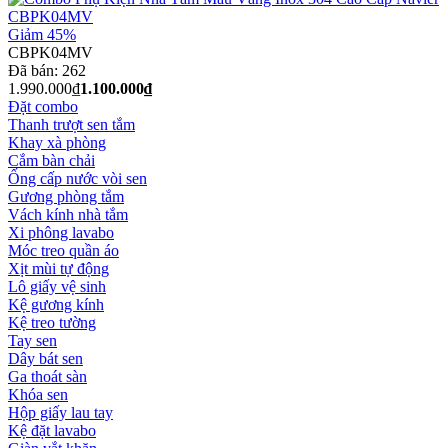
Giảm 45%
CBPK04MV
Đã bán:
262
1.990.000₫
1.100.000₫
Đặt combo
Thanh trượt sen tắm
Khay xà phòng
Cắm bàn chải
Ống cấp nước vòi sen
Gương phòng tắm
Vách kính nhà tắm
Xi phông lavabo
Móc treo quần áo
Xịt mùi tự động
Lô giấy vệ sinh
Kệ gương kính
Kệ treo tường
Tay sen
Dây bát sen
Ga thoát sàn
Khóa sen
Hộp giấy lau tay
Kệ đặt lavabo