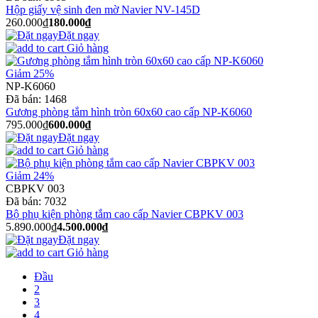
Hộp giấy vệ sinh đen mờ Navier NV-145D
260.000₫
180.000₫
Đặt ngay
Giỏ hàng
Giảm 25%
NP-K6060
Đã bán:
1468
Gương phòng tắm hình tròn 60x60 cao cấp NP-K6060
795.000₫
600.000₫
Đặt ngay
Giỏ hàng
Giảm 24%
CBPKV 003
Đã bán:
7032
Bộ phụ kiện phòng tắm cao cấp Navier CBPKV 003
5.890.000₫
4.500.000₫
Đặt ngay
Giỏ hàng
Đầu
2
3
4