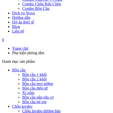
Combo Chậu Rửa Chén
Combo Bồn Cầu
Dịch vụ Nova
Hướng dẫn
Dự án thực tế
Blog
Liên hệ
0
Trang chủ
Phụ kiện phòng tắm
Danh mục sản phẩm
Bồn cầu
Bồn cầu 1 khối
Bồn cầu 2 khối
Bồn cầu treo tường
Bồn cầu điện tử
Xí xổm
Bồn cầu nắp rửa cơ
Bồn cầu trẻ em
Chậu lavabo
Chậu lavabo dương bàn