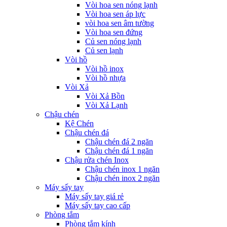
Vòi hoa sen nóng lạnh
Vòi hoa sen áp lực
vòi hoa sen âm tường
Vòi hoa sen đứng
Củ sen nóng lạnh
Củ sen lạnh
Vòi hồ
Vòi hồ inox
Vòi hồ nhựa
Vòi Xả
Vòi Xả Bồn
Vòi Xả Lạnh
Chậu chén
Kệ Chén
Chậu chén đá
Chậu chén đá 2 ngăn
Chậu chén đá 1 ngăn
Chậu rửa chén Inox
Chậu chén inox 1 ngăn
Chậu chén inox 2 ngăn
Máy sấy tay
Máy sấy tay giá rẻ
Máy sấy tay cao cấp
Phòng tắm
Phòng tắm kính