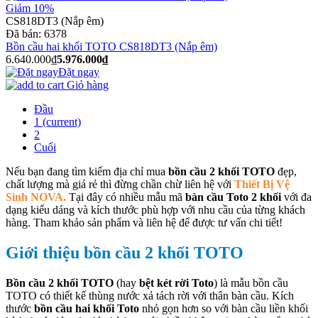
Giảm 10%
CS818DT3 (Nắp êm)
Đã bán:
6378
Bồn cầu hai khối TOTO CS818DT3 (Nắp êm)
6.640.000₫
5.976.000₫
Đặt ngay
Giỏ hàng
Đầu
1
(current)
2
Cuối
Nếu bạn đang tìm kiếm địa chỉ mua
bồn cầu 2 khối TOTO
đẹp,
chất lượng mà giá rẻ thì đừng chần chừ liên hệ với
Thiết Bị Vệ
Sinh NOVA.
Tại đây có nhiều mẫu mã
bàn cầu Toto 2 khối
với đa
dạng kiểu dáng và kích thước phù hợp với nhu cầu của từng khách
hàng. Tham khảo sản phẩm và liên hệ để được tư vấn chi tiết!
Giới thiệu bồn cầu 2 khối TOTO
Bồn cầu 2 khối TOTO
(hay
bệt két rời Toto
) là mẫu bồn cầu
TOTO có thiết kế thùng nước xả tách rời với thân bàn cầu. Kích
thước
bồn cầu hai khối Toto
nhỏ gọn hơn so với bàn cầu liền khối