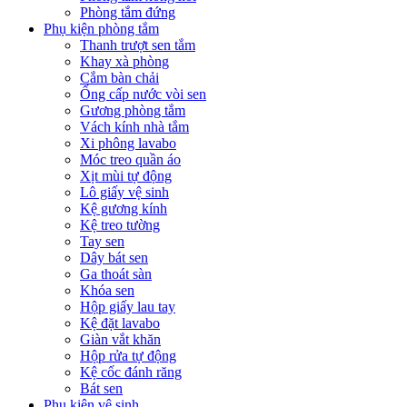
Phòng tắm đứng
Phụ kiện phòng tắm
Thanh trượt sen tắm
Khay xà phòng
Cắm bàn chải
Ống cấp nước vòi sen
Gương phòng tắm
Vách kính nhà tắm
Xi phông lavabo
Móc treo quần áo
Xịt mùi tự động
Lô giấy vệ sinh
Kệ gương kính
Kệ treo tường
Tay sen
Dây bát sen
Ga thoát sàn
Khóa sen
Hộp giấy lau tay
Kệ đặt lavabo
Giàn vắt khăn
Hộp rửa tự động
Kệ cốc đánh răng
Bát sen
Phụ kiện vệ sinh