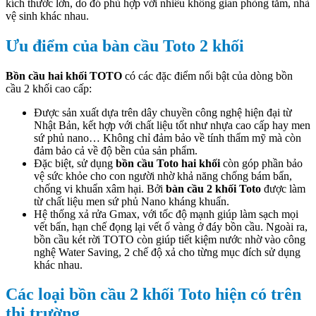
kích thước lớn, do đó phù hợp với nhiều không gian phòng tắm, nhà
vệ sinh khác nhau.
Ưu điểm của bàn cầu Toto 2 khối
Bồn cầu hai khối TOTO
có các đặc điểm nổi bật của dòng bồn
cầu 2 khối cao cấp:
Được sản xuất dựa trên dây chuyền công nghệ hiện đại từ
Nhật Bản, kết hợp với chất liệu tốt như nhựa cao cấp hay men
sứ phủ nano… Không chỉ đảm bảo về tính thẩm mỹ mà còn
đảm bảo cả về độ bền của sản phẩm.
Đặc biệt, sử dụng
bồn cầu Toto hai khối
còn góp phần bảo
vệ sức khỏe cho con người nhờ khả năng chống bám bẩn,
chống vi khuẩn xâm hại. Bởi
bàn cầu 2 khối Toto
được làm
từ chất liệu men sứ phủ Nano kháng khuẩn.
Hệ thống xả rửa Gmax, với tốc độ mạnh giúp làm sạch mọi
vết bẩn, hạn chế đọng lại vết ố vàng ở đáy bồn cầu. Ngoài ra,
bồn cầu két rời TOTO còn giúp tiết kiệm nước nhờ vào công
nghệ Water Saving, 2 chế độ xả cho từng mục đích sử dụng
khác nhau.
Các loại bồn cầu 2 khối Toto hiện có trên
thị trường