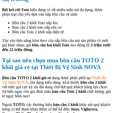
Bệt két rời Toto
hiện đang có rất nhiều mẫu mã đa dạng, được
phân loại chủ yếu dựa vào nắp bồn cầu vệ sinh:
Bồn cầu 2 khối Toto nắp êm
Bàn cầu 2 khối toto nắp rửa cơ
Bồn cầu Toto 2 khối nắp điện tử
Tùy vào tính năng kèm theo của nắp bồn cầu mà sản phẩm có mức
giá khác nhau, giá
bồn cầu hai khối Toto
dao động từ
2 triệu rưỡi
đến 22 triệu đồng.
Tại sao nên chọn mua bồn cầu TOTO 2
khối giá rẻ tại Thiết Bị Vệ Sinh NOVA
Bồn cầu TOTO 2 khối giá rẻ
đang được phân phối tại
Thiết Bị
Vệ Sinh NOVA
.
Đa dạng kiểu dáng, kích thước
bồn cầu 2 khối
với mức giá cực kỳ ưu đãi đang chờ đợi quý khách hàng lựa chọn.
Sở hữu ngay cho gia đình mẫu
bàn cầu Toto 2 khối
chất lượng, giá
rẻ ngay hôm nay!
Ngoài
TOTO
, các thương hiệu
bàn cầu 2 khối
khác mà quý khách
hàng có thể tham khảo thêm có thể kể đến:
Inax, Viglacera,