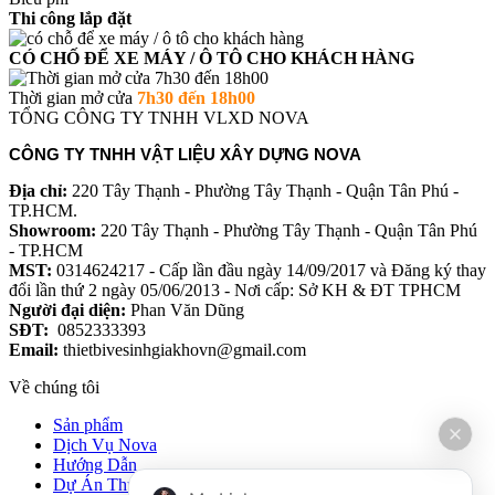
Thi công lắp đặt
CÓ CHỐ ĐỂ XE MÁY / Ô TÔ CHO KHÁCH HÀNG
Thời gian mở cửa
7h30 đến 18h00
TỔNG CÔNG TY TNHH VLXD NOVA
CÔNG TY TNHH VẬT LIỆU XÂY DỰNG NOVA
Địa chỉ:
220 Tây Thạnh - Phường Tây Thạnh - Quận Tân Phú -
TP.HCM.
Showroom:
220 Tây Thạnh - Phường Tây Thạnh - Quận Tân Phú
- TP.HCM
MST:
0314624217 - Cấp lần đầu ngày 14/09/2017 và Đăng ký thay
đổi lần thứ 2 ngày 05/06/2013 - Nơi cấp: Sở KH & ĐT TPHCM
Người đại diện:
Phan Văn Dũng
SĐT:
0852333393
Email:
thietbivesinhgiakhovn@gmail.com
Về chúng tôi
Sản phẩm
Dịch Vụ Nova
Hướng Dẫn
Dự Án Thực Tế