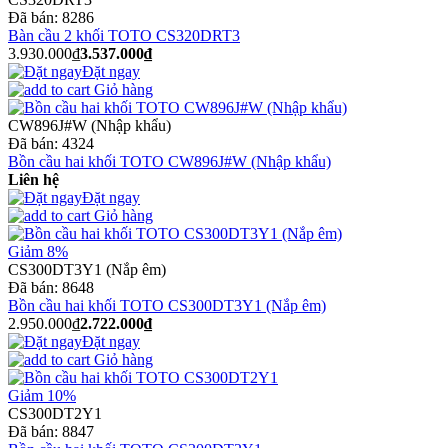
Đã bán:
8286
Bàn cầu 2 khối TOTO CS320DRT3
3.930.000₫
3.537.000₫
Đặt ngay
Giỏ hàng
CW896J#W (Nhập khẩu)
Đã bán:
4324
Bồn cầu hai khối TOTO CW896J#W (Nhập khẩu)
Liên hệ
Đặt ngay
Giỏ hàng
Giảm 8%
CS300DT3Y1 (Nắp êm)
Đã bán:
8648
Bồn cầu hai khối TOTO CS300DT3Y1 (Nắp êm)
2.950.000₫
2.722.000₫
Đặt ngay
Giỏ hàng
Giảm 10%
CS300DT2Y1
Đã bán:
8847