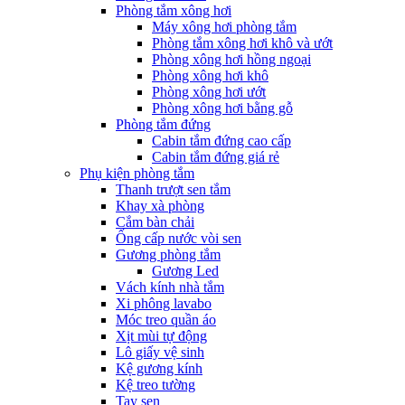
Phòng tắm xông hơi
Máy xông hơi phòng tắm
Phòng tắm xông hơi khô và ướt
Phòng xông hơi hồng ngoại
Phòng xông hơi khô
Phòng xông hơi ướt
Phòng xông hơi bằng gỗ
Phòng tắm đứng
Cabin tắm đứng cao cấp
Cabin tắm đứng giá rẻ
Phụ kiện phòng tắm
Thanh trượt sen tắm
Khay xà phòng
Cắm bàn chải
Ống cấp nước vòi sen
Gương phòng tắm
Gương Led
Vách kính nhà tắm
Xi phông lavabo
Móc treo quần áo
Xịt mùi tự động
Lô giấy vệ sinh
Kệ gương kính
Kệ treo tường
Tay sen