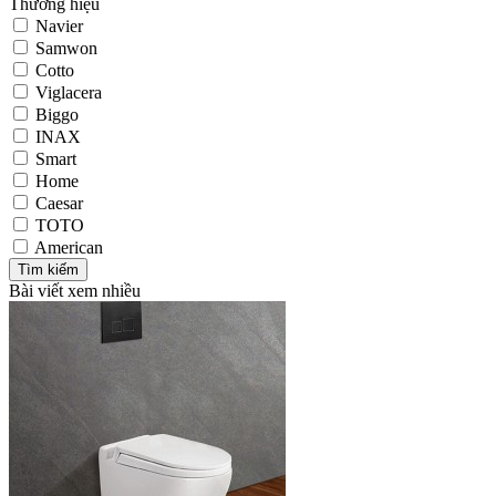
Thương hiệu
Navier
Samwon
Cotto
Viglacera
Biggo
INAX
Smart
Home
Caesar
TOTO
American
Bài viết xem nhiều