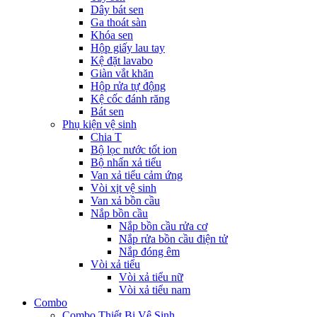
Dây bát sen
Ga thoát sàn
Khóa sen
Hộp giấy lau tay
Kệ đặt lavabo
Giàn vắt khăn
Hộp rửa tự động
Kệ cốc đánh răng
Bát sen
Phụ kiện vệ sinh
Chia T
Bộ lọc nước tốt ion
Bộ nhấn xả tiểu
Van xả tiểu cảm ứng
Vòi xịt vệ sinh
Van xả bồn cầu
Nắp bồn cầu
Nắp bồn cầu rửa cơ
Nắp rửa bồn cầu điện tử
Nắp đóng êm
Vòi xả tiểu
Vòi xả tiểu nữ
Vòi xả tiểu nam
Combo
Combo Thiết Bị Vệ Sinh