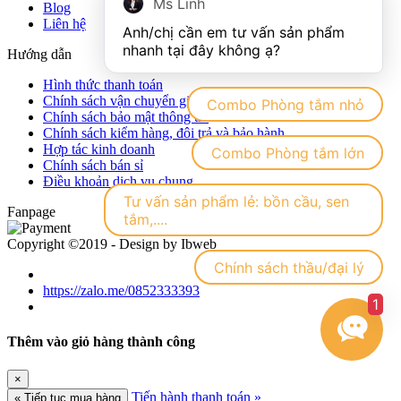
Ms Linh
Blog
Liên hệ
Anh/chị cần em tư vấn sản phẩm 
Hướng dẫn
Hình thức thanh toán
Chính sách vận chuyển giao nhận hàng hóa
Combo Phòng tắm nhỏ
Chính sách bảo mật thông tin
Chính sách kiểm hàng, đôi trả và bảo hành
Hợp tác kinh doanh
Combo Phòng tắm lớn
Chính sách bán sỉ
Điều khoản dịch vụ chung
Tư vấn sản phẩm lẻ: bồn cầu, sen
Fanpage
tắm,....
Copyright ©2019 - Design by Ibweb
Chính sách thầu/đại lý
https://zalo.me/0852333393
1
Thêm vào giỏ hàng thành công
×
Tiến hành thanh toán »
« Tiếp tục mua hàng