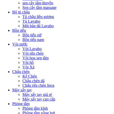
sen cây tắm thuyền
Sen cây tắm massage
Bộ tủ chậu
Tủ chậu liền gương
Tủ Lavabo
Mặt bàn đá Lavabo
Bồn tiểu
Bồn tiểu nữ
Bồn tiểu nam
Vòi nước
Vòi Lavabo
Vòi rửa chén
Vòi hoa sen tắm
Vòi hồ
Vòi Xả
Chậu chén
Kệ Chén
Chậu chén đá
Chậu rửa chén Inox
Máy sấy tay
Máy sấy tay giá rẻ
Máy sấy tay cao cấp
Phòng tắm
Phòng tắm kính
Phòng tắm xông hơi