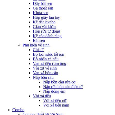
Dây bát sen
Ga thoát sàn
Khóa sen
Hộp giấy lau tay
Kệ đặt lavabo
Giàn vắt khăn
Hộp rửa tự động
Kệ cốc đánh răng
Bát sen
Phụ kiện vệ sinh
Chia T
Bộ lọc nước tốt ion
Bộ nhấn xả tiểu
Van xả tiểu cảm ứng
Vòi xịt vệ sinh
Van xả bồn cầu
Nắp bồn cầu
Nắp bồn cầu rửa cơ
Nắp rửa bồn cầu điện tử
Nắp đóng êm
Vòi xả tiểu
Vòi xả tiểu nữ
Vòi xả tiểu nam
Combo
Combo Thiết Bị Vệ Sinh