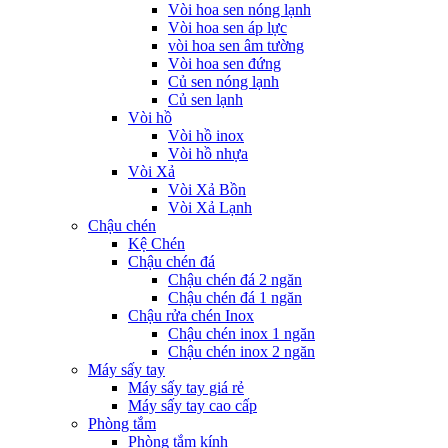
Vòi hoa sen nóng lạnh
Vòi hoa sen áp lực
vòi hoa sen âm tường
Vòi hoa sen đứng
Củ sen nóng lạnh
Củ sen lạnh
Vòi hồ
Vòi hồ inox
Vòi hồ nhựa
Vòi Xả
Vòi Xả Bồn
Vòi Xả Lạnh
Chậu chén
Kệ Chén
Chậu chén đá
Chậu chén đá 2 ngăn
Chậu chén đá 1 ngăn
Chậu rửa chén Inox
Chậu chén inox 1 ngăn
Chậu chén inox 2 ngăn
Máy sấy tay
Máy sấy tay giá rẻ
Máy sấy tay cao cấp
Phòng tắm
Phòng tắm kính