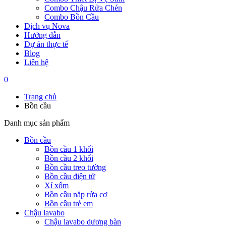
Combo Chậu Rửa Chén
Combo Bồn Cầu
Dịch vụ Nova
Hướng dẫn
Dự án thực tế
Blog
Liên hệ
0
Trang chủ
Bồn cầu
Danh mục sản phẩm
Bồn cầu
Bồn cầu 1 khối
Bồn cầu 2 khối
Bồn cầu treo tường
Bồn cầu điện tử
Xí xổm
Bồn cầu nắp rửa cơ
Bồn cầu trẻ em
Chậu lavabo
Chậu lavabo dương bàn