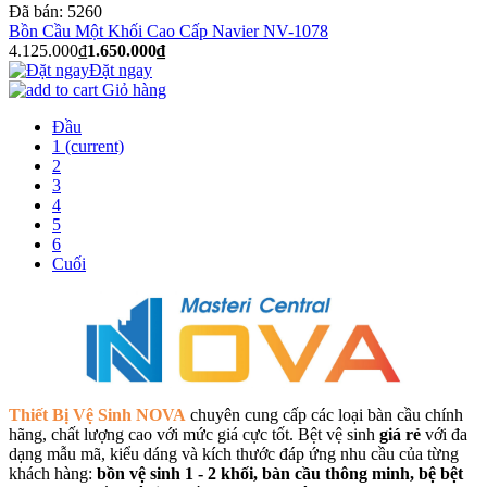
Đã bán:
5260
Bồn Cầu Một Khối Cao Cấp Navier NV-1078
4.125.000₫
1.650.000₫
Đặt ngay
Giỏ hàng
Đầu
1
(current)
2
3
4
5
6
Cuối
Thiết Bị Vệ Sinh NOVA
chuyên cung cấp các loại bàn cầu chính
hãng, chất lượng cao với mức giá cực tốt. Bệt vệ sinh
giá rẻ
với đa
dạng mẫu mã, kiểu dáng và kích thước đáp ứng nhu cầu của từng
khách hàng:
bồn vệ sinh 1 - 2 khối, bàn cầu thông minh, bệ bệt