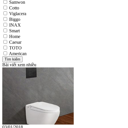
Samwon
Cotto
Viglacera
Biggo
INAX
Smart
Home
Caesar
TOTO
American
Bài viết xem nhiều
03/01/2018