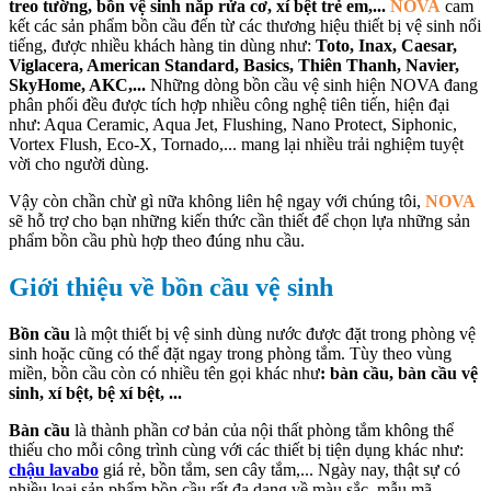
treo tường, bồn vệ sinh nắp rửa cơ, xí bệt trẻ em,...
NOVA
cam
kết các sản phẩm bồn cầu đến từ các thương hiệu thiết bị vệ sinh nổi
tiếng, được nhiều khách hàng tin dùng như:
Toto, Inax, Caesar,
Viglacera, American Standard, Basics, Thiên Thanh, Navier,
SkyHome, AKC,...
Những dòng bồn cầu vệ sinh hiện NOVA đang
phân phối đều được tích hợp nhiều công nghệ tiên tiến, hiện đại
như: Aqua Ceramic, Aqua Jet, Flushing, Nano Protect, Siphonic,
Vortex Flush, Eco-X, Tornado,... mang lại nhiều trải nghiệm tuyệt
vời cho người dùng.
Vậy còn chần chừ gì nữa không liên hệ ngay với chúng tôi,
NOVA
sẽ hỗ trợ cho bạn những kiến thức cần thiết để chọn lựa những sản
phẩm bồn cầu phù hợp theo đúng nhu cầu.
Giới thiệu về bồn cầu vệ sinh
Bồn cầu
là một thiết bị vệ sinh dùng nước được đặt trong phòng vệ
sinh hoặc cũng có thể đặt ngay trong phòng tắm. Tùy theo vùng
miền, bồn cầu còn có nhiều tên gọi khác như
: bàn cầu, bàn cầu vệ
sinh, xí bệt, bệ xí bệt, ...
Bàn cầu
là thành phần cơ bản của nội thất phòng tắm không thể
thiếu cho mỗi công trình cùng với các thiết bị tiện dụng khác như:
chậu lavabo
giá rẻ, bồn tắm, sen cây tắm,... Ngày nay, thật sự có
nhiều loại sản phẩm bồn cầu rất đa dạng về màu sắc, mẫu mã.