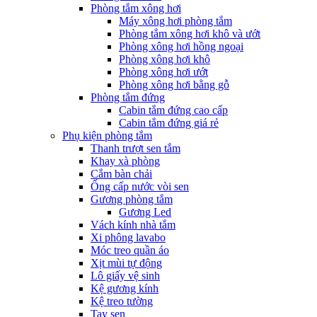
Phòng tắm xông hơi
Máy xông hơi phòng tắm
Phòng tắm xông hơi khô và ướt
Phòng xông hơi hồng ngoại
Phòng xông hơi khô
Phòng xông hơi ướt
Phòng xông hơi bằng gỗ
Phòng tắm đứng
Cabin tắm đứng cao cấp
Cabin tắm đứng giá rẻ
Phụ kiện phòng tắm
Thanh trượt sen tắm
Khay xà phòng
Cắm bàn chải
Ống cấp nước vòi sen
Gương phòng tắm
Gương Led
Vách kính nhà tắm
Xi phông lavabo
Móc treo quần áo
Xịt mùi tự động
Lô giấy vệ sinh
Kệ gương kính
Kệ treo tường
Tay sen