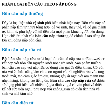
PHÂN LOẠI BỒN CẦU THEO NẮP ĐÓNG:
Bồn cầu nắp thường
Đây là loại
bệt nhà vệ sinh
phổ biến nhất hiện nay. Bồn cầu này có
phần nắp làm từ nhựa tổng hợp, dễ vệ sinh, thay thế, và có giá thành
rẻ, kinh tế, phù hợp với túi tiền của mọi phân khúc người tiêu dùng.
Hạn chế lớn nhất của
bàn cầu nắp thường
đó chính là tạo tiếng ồn
lớn khi đóng nắp bồn cầu.
Bồn cầu nắp rửa cơ
Bệt bồn cầu nắp rửa cơ
là loại bồn cầu có nắp rửa cơ Eco-washer
kết hợp với bồn cầu nguyên khối hoặc rời khối. Sản phẩm thiết bị
bàn cầu cao cấp với nắp rửa cơ dùng cần gạt để điều khiển. Có vòi
rửa với 2 chức năng làm cho con người có trải nghiệm rửa vô cùng
thoải mái, tạo cảm giác êm dịu, không gây ái ngại với âm thanh khá
nhẹ nhàng, không tạo tiếng ồn.
Bàn cầu cao cấp nắp rửa cơ
được
sử dụng phổ biến với nhiều hộ gia đình vì giá cả vừa phải và thiết
kế hết sức tiện nghi, phù hợp với không gian có diện tích nhà vệ
sinh và nhà tắm nhỏ.
Bồn cầu điện tử