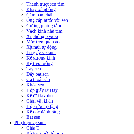
Thanh trượt sen tắm
Khay xà phòng
Cắm bàn chải
Ống cấp nước vòi sen
Gương phòng tắm
Vách kính nhà tắm
Xi phông lavabo
Móc treo quần áo
Xịt mùi tự động
Lô giấy vệ sinh
Kệ gương kính
Kệ treo tường
Tay sen
Dây bát sen
Ga thoát sàn
Khóa sen
Hộp giấy lau tay
Kệ đặt lavabo
Giàn vắt khăn
Hộp rửa tự động
Kệ cốc đánh răng
Bát sen
Phụ kiện vệ sinh
Chia T
Bộ lọc nước tốt ion