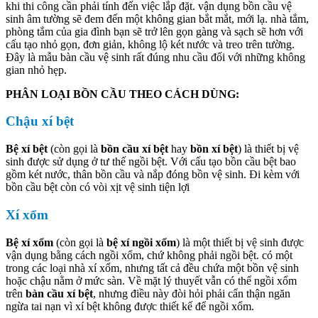
khi thi công cần phải tính đến việc lắp đặt. vận dụng bồn cầu vệ
sinh âm tường sẽ đem đến một không gian bắt mắt, mới lạ. nhà tắm,
phòng tắm của gia đình bạn sẽ trở lên gọn gàng và sạch sẽ hơn với
cấu tạo nhỏ gọn, đơn giản, không lộ két nước và treo trên tường.
Đây là mẫu bàn cầu vệ sinh rất đúng nhu cầu đối với những không
gian nhỏ hẹp.
PHÂN LOẠI BỒN CẦU THEO CÁCH DÙNG:
Chậu xí bệt
Bệ xí bệt
(còn gọi là
bồn cầu xí bệt
hay
bồn xí bệt
) là thiết bị vệ
sinh được sử dụng ở tư thế ngồi bệt. Với cấu tạo bồn cầu bệt bao
gồm két nước, thân bồn cầu và nắp đóng bồn vệ sinh. Đi kèm với
bồn cầu bệt còn có vòi xịt vệ sinh tiện lợi
Xí xổm
Bệ xí xổm
(còn gọi là
bệ xí ngồi xổm
) là một thiết bị vệ sinh được
vận dụng bằng cách ngồi xổm, chứ không phải ngồi bệt. có một
trong các loại nhà xí xổm, nhưng tất cả đều chứa một bồn vệ sinh
hoặc chậu nằm ở mức sàn. Về mặt lý thuyết vẫn có thể ngồi xổm
trên
bàn cầu xí bệt
, nhưng điều này đòi hỏi phải cẩn thận ngăn
ngừa tai nạn vì xí bệt không được thiết kế để ngồi xổm.