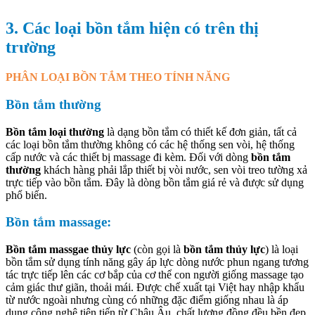
3. Các loại bồn tắm hiện có trên thị
trường
PHÂN LOẠI BỒN TẮM THEO TÍNH NĂNG
Bồn tắm thường
Bồn tắm loại thường
là dạng bồn tắm có thiết kế đơn giản, tất cả
các loại bồn tắm thường không có các hệ thống sen vòi, hệ thống
cấp nước và các thiết bị massage đi kèm. Đối với dòng
bồn tắm
thường
khách hàng phải lắp thiết bị vòi nước, sen vòi treo tường xả
trực tiếp vào bồn tắm. Đây là dòng bồn tắm giá rẻ và được sử dụng
phổ biến.
Bồn tắm massage:
Bồn tắm massgae thủy lực
(còn gọi là
bồn tắm thủy lực
) là loại
bồn tắm sử dụng tính năng gây áp lực dòng nước phun ngang tương
tác trực tiếp lên các cơ bắp của cơ thể con người giống massage tạo
cảm giác thư giãn, thoải mái. Được chế xuất tại Việt hay nhập khẩu
từ nước ngoài nhưng cùng có những đặc điểm giống nhau là áp
dụng công nghệ tiên tiến từ Châu Âu, chất lượng đồng đều bền đẹp