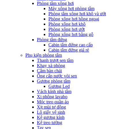
Phòng tắm xông hơi
Máy xông hơi phòng tắm
Phòng tắm xông hơi khô và ướt
Phòng xông hơi hồng ngoại
Phòng xông hơi khô
Phòng xông hơi ướt
Phòng xông hơi bằng gỗ
Phòng tắm đứng
Cabin tắm đứng cao cấp
Cabin tắm đứng giá rẻ
Phụ kiện phòng tắm
Thanh trượt sen tắm
Khay xà phòng
Cắm bàn chải
Ống cấp nước vòi sen
Gương phòng tắm
Gương Led
Vách kính nhà tắm
Xi phông lavabo
Móc treo quần áo
Xịt mùi tự động
Lô giấy vệ sinh
Kệ gương kính
Kệ treo tường
Tay sen