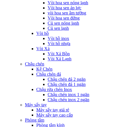
Vòi hoa sen nóng lạnh
Vòi hoa sen áp lực
vòi hoa sen âm tường
Vòi hoa sen đứng
Củ sen nóng lạnh
Củ sen lạnh
Vòi hồ
Vòi hồ inox
Vòi hồ nhựa
Vòi Xả
Vòi Xả Bồn
Vòi Xả Lạnh
Chậu chén
Kệ Chén
Chậu chén đá
Chậu chén đá 2 ngăn
Chậu chén đá 1 ngăn
Chậu rửa chén Inox
Chậu chén inox 1 ngăn
Chậu chén inox 2 ngăn
Máy sấy tay
Máy sấy tay giá rẻ
Máy sấy tay cao cấp
Phòng tắm
Phòng tắm kính