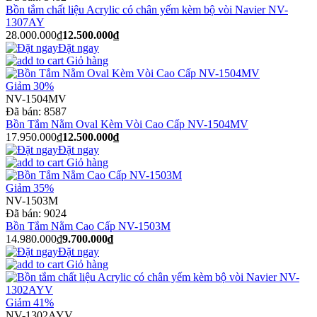
Bồn tắm chất liệu Acrylic có chân yếm kèm bộ vòi Navier NV-
1307AY
28.000.000₫
12.500.000₫
Đặt ngay
Giỏ hàng
Giảm 30%
NV-1504MV
Đã bán:
8587
Bồn Tắm Nằm Oval Kèm Vòi Cao Cấp NV-1504MV
17.950.000₫
12.500.000₫
Đặt ngay
Giỏ hàng
Giảm 35%
NV-1503M
Đã bán:
9024
Bồn Tắm Nằm Cao Cấp NV-1503M
14.980.000₫
9.700.000₫
Đặt ngay
Giỏ hàng
Giảm 41%
NV-1302AYV