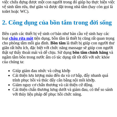
việc chứa đựng được một con người trong đó giúp họ thực hiện việc
vệ sinh tắm rửa, thư giãn và được đặt trong nhà tắm (hay còn gọi là
toilet hoặc WC).
2. Công dụng của bồn tắm trong đời sống
Bên cạnh các thiết bị vệ sinh cơ bản như bàn cầu vệ sinh hay các
loại
chậu rửa mặt
tiện dụng, bồn tắm là thiết bị cũng rất quan trọng
cho phòng tắm mỗi gia đình.
Bồn tắm
là thiết bị giúp con người thư
giãn rất hữu ích, đặc biệt với chức năng massage sẽ giúp con người
thật sự thấy thoải mái và dễ chịu. Sử dụng
bồn tắm chính hãng
và
ngâm tắm bồn trong nước ấm có tác dụng rất tốt đối với sức khỏe
của chúng ta:
Giúp giảm đau nhức và cứng khớp
Cải thiện lưu lượng máu đến da và cơ bắp, đẩy nhanh quá
trình phục hồi và thúc đẩy cân bằng nội môi khớp.
Giảm nguy cơ chấn thương và cải thiện cử động.
Cải thiện chấn thương lưng dưới và giảm đau, có thể so sánh
với thủy liệu pháp để phục hồi chức năng.