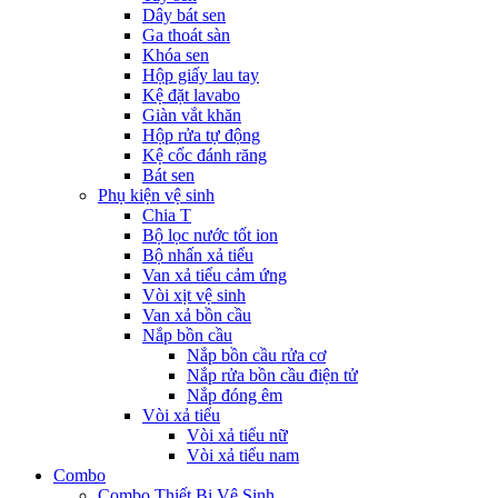
Dây bát sen
Ga thoát sàn
Khóa sen
Hộp giấy lau tay
Kệ đặt lavabo
Giàn vắt khăn
Hộp rửa tự động
Kệ cốc đánh răng
Bát sen
Phụ kiện vệ sinh
Chia T
Bộ lọc nước tốt ion
Bộ nhấn xả tiểu
Van xả tiểu cảm ứng
Vòi xịt vệ sinh
Van xả bồn cầu
Nắp bồn cầu
Nắp bồn cầu rửa cơ
Nắp rửa bồn cầu điện tử
Nắp đóng êm
Vòi xả tiểu
Vòi xả tiểu nữ
Vòi xả tiểu nam
Combo
Combo Thiết Bị Vệ Sinh