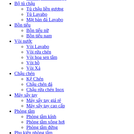
Bộ tủ chậu
Tủ chậu liền gương
Tủ Lavabo
Mặt bàn đá Lavabo
Bồn tiểu
Bồn tiểu nữ
Bồn tiểu nam
Vòi nước
Vòi Lavabo
Vòi rửa chén
Vòi hoa sen tắm
Vòi hồ
Vòi Xả
Chậu chén
Kệ Chén
Chậu chén đá
Chậu rửa chén Inox
Máy sấy tay
Máy sấy tay giá rẻ
Máy sấy tay cao cấp
Phòng tắm
Phòng tắm kính
Phòng tắm xông hơi
Phòng tắm đứng
Phụ kiện phòng tắm