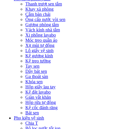
Thanh trượt sen tắm
Khay xà phòng
Cắm bàn chải
Ống cấp nước vòi sen
Gương phòng tắm
Vách kính nhà tắm
Xi phông lavabo
Móc treo quần áo
Xịt mùi tự động
Lô giấy vệ sinh
Kệ gương kính
Kệ treo tường
Tay sen
Dây bát sen
Ga thoát sàn
Khóa sen
Hộp giấy lau tay
Kệ đặt lavabo
Giàn vắt khăn
Hộp rửa tự động
Kệ cốc đánh răng
Bát sen
Phụ kiện vệ sinh
Chia T
Bộ lọc nước tốt ion