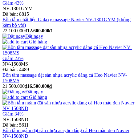
Giảm 43%
NV-1301GYM
Đã bán:
8815
Bồn tắm chất liệu Galaxy massage Navier NV-1301GYM (không
kèm bộ vòi)
22.100.000₫
12.600.000₫
Đặt ngay
Giỏ hàng
Giảm 23%
NV-1508MS
Đã bán:
4489
Bồn tắm massage đặt sàn nhựa acrylic dáng cá Heo Navier NV-
1508MS
21.500.000₫
16.500.000₫
Đặt ngay
Giỏ hàng
Giảm 34%
NV-1508ND
Đã bán:
5611
Bồn tắm ngâm đặt sàn nhựa acrylic dáng cá Heo màu đen Navier
NV-1508ND