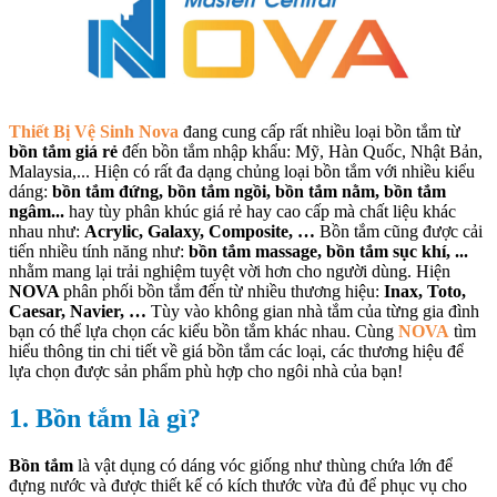
Thiết Bị Vệ Sinh Nova
đang cung cấp rất nhiều loại bồn tắm từ
bồn tắm giá rẻ
đến bồn tắm nhập khẩu: Mỹ, Hàn Quốc, Nhật Bản,
Malaysia,... Hiện có rất đa dạng chủng loại bồn tắm với nhiều kiểu
dáng:
bồn tắm đứng, bồn tắm ngồi, bồn tắm nằm, bồn tắm
ngâm...
hay tùy phân khúc giá rẻ hay cao cấp mà chất liệu khác
nhau như:
Acrylic, Galaxy, Composite, …
Bồn tắm cũng được cải
tiến nhiều tính năng như:
bồn tắm massage, bồn tắm sục khí, ...
nhằm mang lại trải nghiệm tuyệt vời hơn cho người dùng. Hiện
NOVA
phân phối bồn tắm đến từ nhiều thương hiệu:
Inax, Toto,
Caesar, Navier, …
Tùy vào không gian nhà tắm của từng gia đình
bạn có thể lựa chọn các kiểu bồn tắm khác nhau. Cùng
NOVA
tìm
hiểu thông tin chi tiết về giá bồn tắm các loại, các thương hiệu để
lựa chọn được sản phẩm phù hợp cho ngôi nhà của bạn!
1. Bồn tắm là gì?
Bồn tắm
là vật dụng có dáng vóc giống như thùng chứa lớn để
đựng nước và được thiết kế có kích thước vừa đủ để phục vụ cho