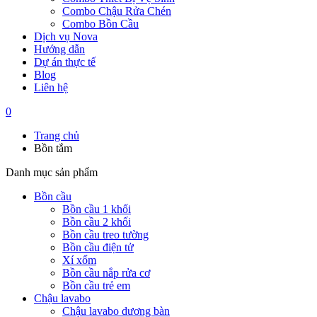
Combo Chậu Rửa Chén
Combo Bồn Cầu
Dịch vụ Nova
Hướng dẫn
Dự án thực tế
Blog
Liên hệ
0
Trang chủ
Bồn tắm
Danh mục sản phẩm
Bồn cầu
Bồn cầu 1 khối
Bồn cầu 2 khối
Bồn cầu treo tường
Bồn cầu điện tử
Xí xổm
Bồn cầu nắp rửa cơ
Bồn cầu trẻ em
Chậu lavabo
Chậu lavabo dương bàn