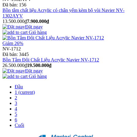
Đã bán:
156
Bồn tắm chất liệu Acrylic có chân yếm kèm bộ vòi Navier NV-
1302AYV
13.500.000₫
7.900.000₫
Đặt ngay
Giỏ hàng
Giảm 26%
NV-1712
Đã bán:
3445
Bồn Tắm Đôi Chất Liệu Acrylic Navier NV-1712
26.500.000₫
19.500.000₫
Đặt ngay
Giỏ hàng
Đầu
1
(current)
2
3
4
5
6
Cuối