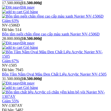
17.500.000₫
11.500.000₫
Đặt ngay
Giỏ hàng
Giảm 63%
NV-1506D
Đã bán:
514
Bồn tắm ngồi chân rồng cao cấp màu xanh Navier NV-1506D
28.000.000₫
10.500.000₫
Đặt ngay
Giỏ hàng
Giảm 67%
NV-1505
Đã bán:
7945
Bồn Tắm Nằm Oval Màu Đen Chất Liệu Acrylic Navier NV-1505
31.500.000₫
10.500.000₫
Đặt ngay
Giỏ hàng
Giảm 55%
NV-1307AY
Đã bán:
5482