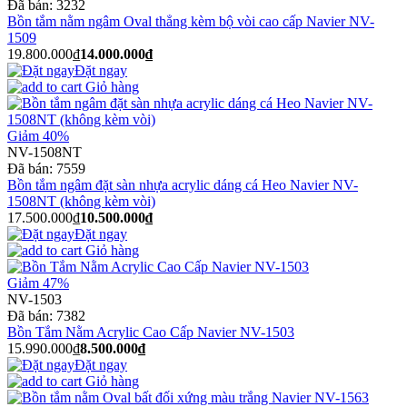
Đã bán:
3232
Bồn tắm nằm ngâm Oval thẳng kèm bộ vòi cao cấp Navier NV-
1509
19.800.000₫
14.000.000₫
Đặt ngay
Giỏ hàng
Giảm 40%
NV-1508NT
Đã bán:
7559
Bồn tắm ngâm đặt sàn nhựa acrylic dáng cá Heo Navier NV-
1508NT (không kèm vòi)
17.500.000₫
10.500.000₫
Đặt ngay
Giỏ hàng
Giảm 47%
NV-1503
Đã bán:
7382
Bồn Tắm Nằm Acrylic Cao Cấp Navier NV-1503
15.990.000₫
8.500.000₫
Đặt ngay
Giỏ hàng