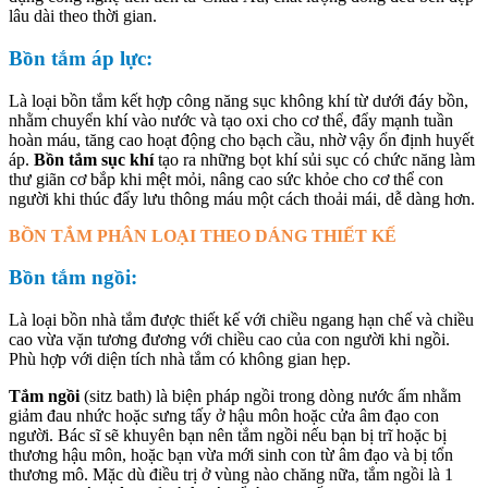
lâu dài theo thời gian.
Bồn tắm áp lực:
Là loại bồn tắm kết hợp công năng sục không khí từ dưới đáy bồn,
nhằm chuyển khí vào nước và tạo oxi cho cơ thể, đẩy mạnh tuần
hoàn máu, tăng cao hoạt động cho bạch cầu, nhờ vậy ổn định huyết
áp.
Bồn tắm sục khí
tạo ra những bọt khí sủi sục có chức năng làm
thư giãn cơ bắp khi mệt mỏi, nâng cao sức khỏe cho cơ thể con
người khi thúc đẩy lưu thông máu một cách thoải mái, dễ dàng hơn.
BỒN TẮM PHÂN LOẠI THEO DÁNG THIẾT KẾ
Bồn tắm ngồi:
Là loại bồn nhà tắm được thiết kế với chiều ngang hạn chế và chiều
cao vừa vặn tương đương với chiều cao của con người khi ngồi.
Phù hợp với diện tích nhà tắm có không gian hẹp.
Tắm ngồi
(sitz bath) là biện pháp ngồi trong dòng nước ấm nhằm
giảm đau nhức hoặc sưng tấy ở hậu môn hoặc cửa âm đạo con
người. Bác sĩ sẽ khuyên bạn nên tắm ngồi nếu bạn bị trĩ hoặc bị
thương hậu môn, hoặc bạn vừa mới sinh con từ âm đạo và bị tổn
thương mô. Mặc dù điều trị ở vùng nào chăng nữa, tắm ngồi là 1