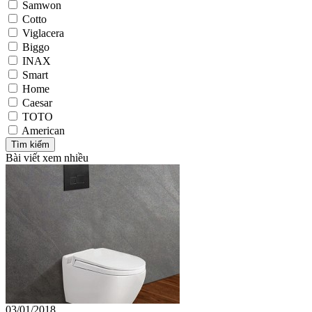
Samwon
Cotto
Viglacera
Biggo
INAX
Smart
Home
Caesar
TOTO
American
Bài viết xem nhiều
03/01/2018