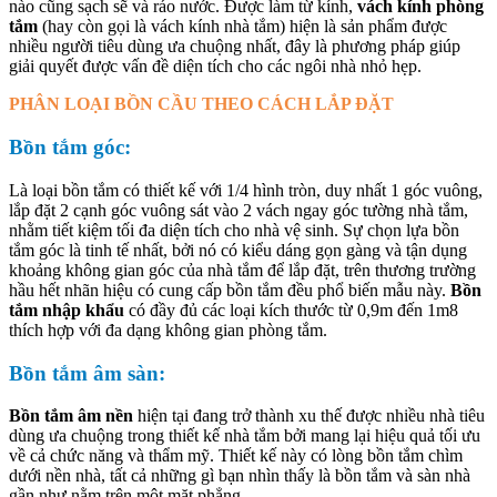
nào cũng sạch sẽ và ráo nước. Được làm từ kính,
vách kính phòng
tắm
(hay còn gọi là vách kính nhà tắm) hiện là sản phẩm được
nhiều người tiêu dùng ưa chuộng nhất, đây là phương pháp giúp
giải quyết được vấn đề diện tích cho các ngôi nhà nhỏ hẹp.
PHÂN LOẠI BỒN CẦU THEO CÁCH LẮP ĐẶT
Bồn tắm góc:
Là loại bồn tắm có thiết kế với 1/4 hình tròn, duy nhất 1 góc vuông,
lắp đặt 2 cạnh góc vuông sát vào 2 vách ngay góc tường nhà tắm,
nhằm tiết kiệm tối đa diện tích cho nhà vệ sinh. Sự chọn lựa bồn
tắm góc là tinh tế nhất, bởi nó có kiểu dáng gọn gàng và tận dụng
khoảng không gian góc của nhà tắm để lắp đặt, trên thương trường
hầu hết nhãn hiệu có cung cấp bồn tắm đều phổ biến mẫu này.
Bồn
tắm nhập khẩu
có đầy đủ các loại kích thước từ 0,9m đến 1m8
thích hợp với đa dạng không gian phòng tắm.
Bồn tắm âm sàn:
Bồn tắm âm nền
hiện tại đang trở thành xu thế được nhiều nhà tiêu
dùng ưa chuộng trong thiết kế nhà tắm bởi mang lại hiệu quả tối ưu
về cả chức năng và thẩm mỹ. Thiết kế này có lòng bồn tắm chìm
dưới nền nhà, tất cả những gì bạn nhìn thấy là bồn tắm và sàn nhà
gần như nằm trên một mặt phẳng.