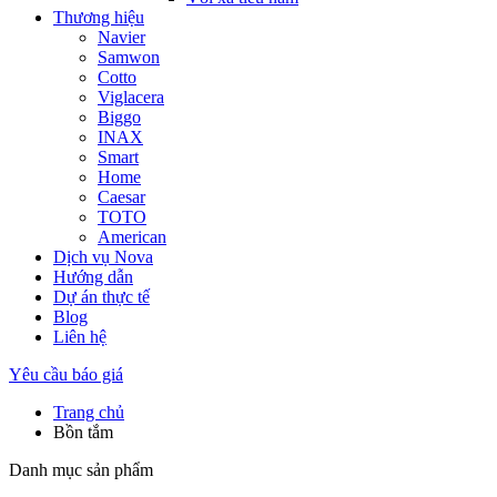
Thương hiệu
Navier
Samwon
Cotto
Viglacera
Biggo
INAX
Smart
Home
Caesar
TOTO
American
Dịch vụ Nova
Hướng dẫn
Dự án thực tế
Blog
Liên hệ
Yêu cầu báo giá
Trang chủ
Bồn tắm
Danh mục sản phẩm