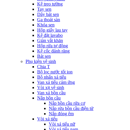
Kệ treo tường
Tay sen
Dây bát sen
Ga thoát sàn
Khóa sen
Hộp giấy lau tay
Kệ đặt lavabo
Giàn vắt khăn
Hộp rửa tự động
Kệ cốc đánh răng
Bát sen
Phụ kiện vệ sinh
Chia T
Bộ lọc nước tốt ion
Bộ nhấn xả tiểu
Van xả tiểu cảm ứng
Vòi xịt vệ sinh
Van xả bồn cầu
Nắp bồn cầu
Nắp bồn cầu rửa cơ
Nắp rửa bồn cầu điện tử
Nắp đóng êm
Vòi xả tiểu
Vòi xả tiểu nữ
Vòi xả tiểu nam