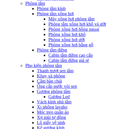
Phòng tắm
Phòng tắm kính
Phòng tắm xông hơi
Máy xông hơi phòng tắm
Phòng tắm xông hơi khô và ướt
Phòng xông hơi hồng ngoại
Phòng xông hơi khô
Phòng xông hơi ướt
Phòng xông hơi bằng gỗ
Phòng tắm đứng
Cabin tắm đứng cao cấp
Cabin tắm đứng giá rẻ
Phụ kiện phòng tắm
Thanh trượt sen tắm
Khay xà phòng
Cắm bàn chải
Ống cấp nước vòi sen
Gương phòng tắm
Gương Led
Vách kính nhà tắm
Xi phông lavabo
Móc treo quần áo
Xịt mùi tự động
Lô giấy vệ sinh
Kệ gương kính