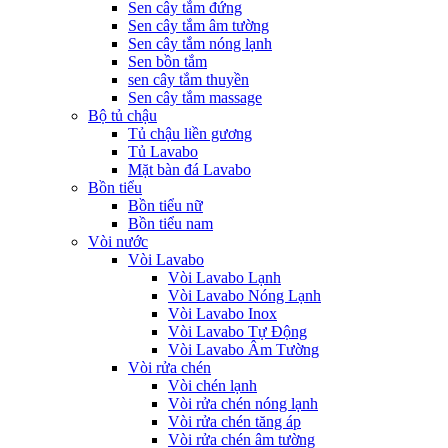
Sen cây tắm đứng
Sen cây tắm âm tường
Sen cây tắm nóng lạnh
Sen bồn tắm
sen cây tắm thuyền
Sen cây tắm massage
Bộ tủ chậu
Tủ chậu liền gương
Tủ Lavabo
Mặt bàn đá Lavabo
Bồn tiểu
Bồn tiểu nữ
Bồn tiểu nam
Vòi nước
Vòi Lavabo
Vòi Lavabo Lạnh
Vòi Lavabo Nóng Lạnh
Vòi Lavabo Inox
Vòi Lavabo Tự Động
Vòi Lavabo Âm Tường
Vòi rửa chén
Vòi chén lạnh
Vòi rửa chén nóng lạnh
Vòi rửa chén tăng áp
Vòi rửa chén âm tường