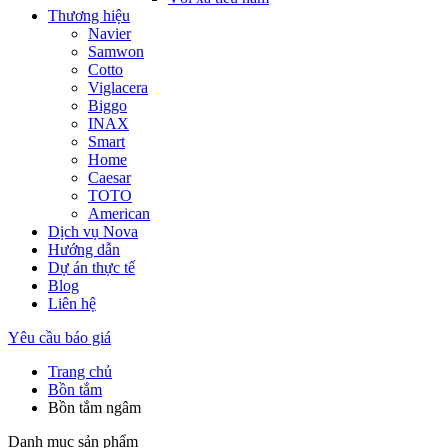
Thương hiệu
Navier
Samwon
Cotto
Viglacera
Biggo
INAX
Smart
Home
Caesar
TOTO
American
Dịch vụ Nova
Hướng dẫn
Dự án thực tế
Blog
Liên hệ
Yêu cầu báo giá
Trang chủ
Bồn tắm
Bồn tắm ngâm
Danh mục sản phẩm