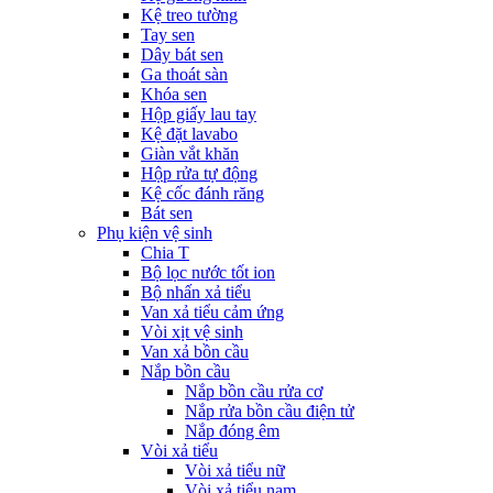
Kệ treo tường
Tay sen
Dây bát sen
Ga thoát sàn
Khóa sen
Hộp giấy lau tay
Kệ đặt lavabo
Giàn vắt khăn
Hộp rửa tự động
Kệ cốc đánh răng
Bát sen
Phụ kiện vệ sinh
Chia T
Bộ lọc nước tốt ion
Bộ nhấn xả tiểu
Van xả tiểu cảm ứng
Vòi xịt vệ sinh
Van xả bồn cầu
Nắp bồn cầu
Nắp bồn cầu rửa cơ
Nắp rửa bồn cầu điện tử
Nắp đóng êm
Vòi xả tiểu
Vòi xả tiểu nữ
Vòi xả tiểu nam