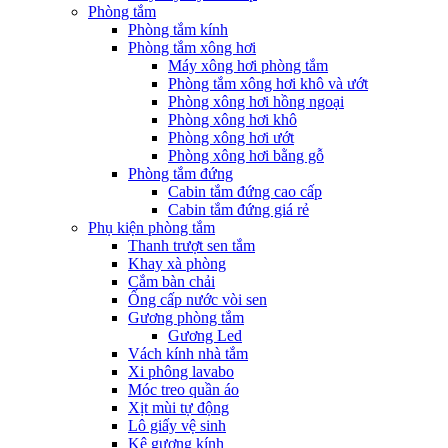
Phòng tắm
Phòng tắm kính
Phòng tắm xông hơi
Máy xông hơi phòng tắm
Phòng tắm xông hơi khô và ướt
Phòng xông hơi hồng ngoại
Phòng xông hơi khô
Phòng xông hơi ướt
Phòng xông hơi bằng gỗ
Phòng tắm đứng
Cabin tắm đứng cao cấp
Cabin tắm đứng giá rẻ
Phụ kiện phòng tắm
Thanh trượt sen tắm
Khay xà phòng
Cắm bàn chải
Ống cấp nước vòi sen
Gương phòng tắm
Gương Led
Vách kính nhà tắm
Xi phông lavabo
Móc treo quần áo
Xịt mùi tự động
Lô giấy vệ sinh
Kệ gương kính