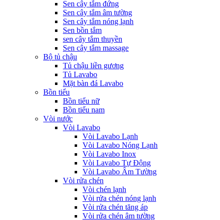
Sen cây tắm đứng
Sen cây tắm âm tường
Sen cây tắm nóng lạnh
Sen bồn tắm
sen cây tắm thuyền
Sen cây tắm massage
Bộ tủ chậu
Tủ chậu liền gương
Tủ Lavabo
Mặt bàn đá Lavabo
Bồn tiểu
Bồn tiểu nữ
Bồn tiểu nam
Vòi nước
Vòi Lavabo
Vòi Lavabo Lạnh
Vòi Lavabo Nóng Lạnh
Vòi Lavabo Inox
Vòi Lavabo Tự Động
Vòi Lavabo Âm Tường
Vòi rửa chén
Vòi chén lạnh
Vòi rửa chén nóng lạnh
Vòi rửa chén tăng áp
Vòi rửa chén âm tường