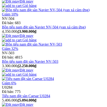
Đặt ngay
Giỏ hàng
Giảm 10%
NV-504
Đã bán:
683
Bồn tiểu nam đặt sàn Navier NV-504 (van xả cảm ứng)
4.350.000₫
3.900.000₫
Đặt ngay
Giỏ hàng
Giảm 32%
NV-503
Đã bán:
4815
Bồn tiểu nam đặt sàn Navier NV-503
3.300.000₫
2.250.000₫
Đặt ngay
Giỏ hàng
Giảm 6%
U0284
Đã bán:
775
Tiểu nam đặt sàn Caesar U0284
5.406.000₫
5.094.000₫
Đặt ngay