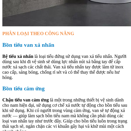
PHÂN LOẠI THEO CÔNG NĂNG
Bồn tiểu van xả nhấn
Bệ tiểu xả nhấn
là loại tiểu đứng sử dụng van xả tiểu nhấn. Người
dùng sau khi đi vệ sinh sẽ dùng lực nhấn nút xả bằng tay để cấp
nước xả sạch các chất thải. Van xả tiểu nhấn tay được làm từ inox
cao cấp, sáng bóng, chống rỉ sét và có thể thay thế được nếu hư
hỏng.
Bồn tiểu cảm ứng
Chậu tiểu van cảm ứng
là một trong những thiết bị vệ sinh dành
cho nam hiện đại, sử dụng cơ chế xả nước tự động cho bồn tiểu sau
khi sử dụng. Khi có người trong vùng cảm ứng, van sẽ tự động xả
nước — giúp làm sạch bồn tiểu nam mà không cần phải dùng các
loại van nhấn tay như trước đây. Giúp cho bồn tiểu luôn trong trạng
thái sạch sẽ, ngăn chặn các vi khuẩn gây hại và khử mùi một cách