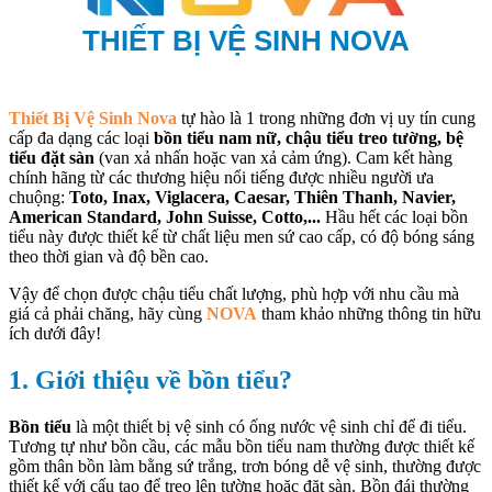
THIẾT BỊ VỆ SINH NOVA
Thiết Bị Vệ Sinh Nova
tự hào là 1 trong những đơn vị uy tín cung
cấp đa dạng các loại
bồn tiểu nam nữ, chậu tiểu treo tường, bệ
tiểu đặt sàn
(van xả nhấn hoặc van xả cảm ứng). Cam kết hàng
chính hãng từ các thương hiệu nổi tiếng được nhiều người ưa
chuộng:
Toto, Inax, Viglacera, Caesar, Thiên Thanh, Navier,
American Standard, John Suisse, Cotto,...
Hầu hết các loại bồn
tiểu này được thiết kế từ chất liệu men sứ cao cấp, có độ bóng sáng
theo thời gian và độ bền cao.
Vậy để chọn được chậu tiểu chất lượng, phù hợp với nhu cầu mà
giá cả phải chăng, hãy cùng
NOVA
tham khảo những thông tin hữu
ích dưới đây!
1. Giới thiệu về bồn tiểu?
Bồn tiểu
là một thiết bị vệ sinh có ống nước vệ sinh chỉ để đi tiểu.
Tương tự như bồn cầu, các mẫu bồn tiểu nam thường được thiết kế
gồm thân bồn làm bằng sứ trắng, trơn bóng dễ vệ sinh, thường được
thiết kế với cấu tạo để treo lên tường hoặc đặt sàn. Bồn đái thường