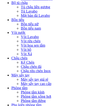
Bộ tủ chậu
Tủ chậu liền gương
Tủ Lavabo
Mặt bàn đá Lavabo
Bồn tiểu
Bồn tiểu nữ
Bồn tiểu nam
Vòi nước
Vòi Lavabo
Vòi rửa chén
Vòi hoa sen tắm
Vòi hồ
Vòi Xả
Chậu chén
Kệ Chén
Chậu chén đá
Chậu rửa chén Inox
Máy sấy tay
Máy sấy tay giá rẻ
Máy sấy tay cao cấp
Phòng tắm
Phòng tắm kính
Phòng tắm xông hơi
Phòng tắm đứng
Phụ kiện phòng tắm