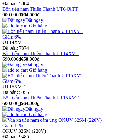
Đã bán:
5064
Bồn tiểu nam Thiên Thanh UT64XTT
600.000₫
564.000₫
Đặt ngay
Giỏ hàng
Giảm 6%
UT14XVT
Đã bán:
7874
Bồn tiểu nam Thiên Thanh UT14XVT
690.000₫
650.000₫
Đặt ngay
Giỏ hàng
Giảm 6%
UT15XVT
Đã bán:
5055
Bồn tiểu nam Thiên Thanh UT15XVT
600.000₫
564.000₫
Đặt ngay
Giỏ hàng
Giảm 11%
OKUV 32SM (220V)
Đã bán:
9485