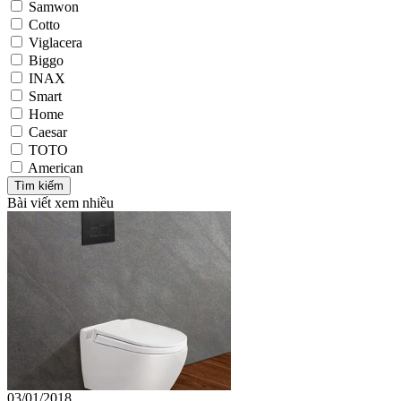
Samwon
Cotto
Viglacera
Biggo
INAX
Smart
Home
Caesar
TOTO
American
Bài viết xem nhiều
03/01/2018