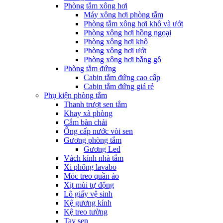
Phòng tắm xông hơi
Máy xông hơi phòng tắm
Phòng tắm xông hơi khô và ướt
Phòng xông hơi hồng ngoại
Phòng xông hơi khô
Phòng xông hơi ướt
Phòng xông hơi bằng gỗ
Phòng tắm đứng
Cabin tắm đứng cao cấp
Cabin tắm đứng giá rẻ
Phụ kiện phòng tắm
Thanh trượt sen tắm
Khay xà phòng
Cắm bàn chải
Ống cấp nước vòi sen
Gương phòng tắm
Gương Led
Vách kính nhà tắm
Xi phông lavabo
Móc treo quần áo
Xịt mùi tự động
Lô giấy vệ sinh
Kệ gương kính
Kệ treo tường
Tay sen