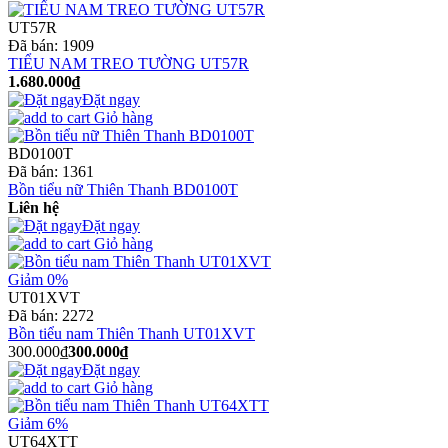
UT57R
Đã bán:
1909
TIỂU NAM TREO TƯỜNG UT57R
1.680.000₫
Đặt ngay
Giỏ hàng
BD0100T
Đã bán:
1361
Bồn tiểu nữ Thiên Thanh BD0100T
Liên hệ
Đặt ngay
Giỏ hàng
Giảm 0%
UT01XVT
Đã bán:
2272
Bồn tiểu nam Thiên Thanh UT01XVT
300.000₫
300.000₫
Đặt ngay
Giỏ hàng
Giảm 6%
UT64XTT