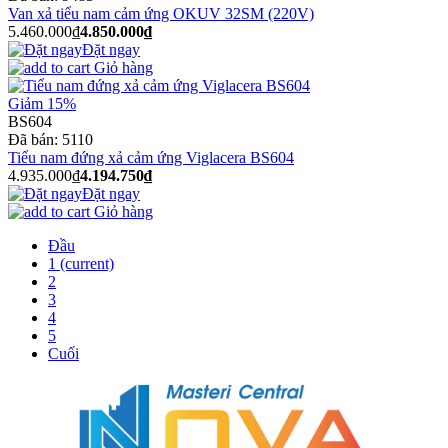
Van xả tiểu nam cảm ứng OKUV 32SM (220V)
5.460.000₫
4.850.000₫
Đặt ngay
Giỏ hàng
Giảm 15%
BS604
Đã bán:
5110
Tiểu nam đứng xả cảm ứng Viglacera BS604
4.935.000₫
4.194.750₫
Đặt ngay
Giỏ hàng
Đầu
1
(current)
2
3
4
5
Cuối