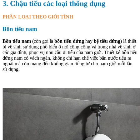
3. Chậu tiểu các loại thông dụng
PHÂN LOẠI THEO GIỚI TÍNH
Bồn tiểu nam
Bồn tiểu nam
(còn gọi là
bồn tiểu đứng
hay
bệ tiểu đứng
) là thiết
bị vệ sinh sử dụng phổ biến ở nơi công cộng và trong nhà vệ sinh ở
các gia đình, phục vụ nhu cầu đi tiểu của nam giới. Thiết kế bồn tiểu
đứng nam có vách ngăn, không chỉ hạn chế việc bắn nước tiểu ra
ngoài mà còn mang đến không gian riêng tư cho nam giới mỗi lần
sử dụng.