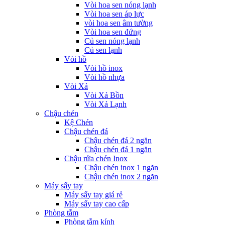
Vòi hoa sen nóng lạnh
Vòi hoa sen áp lực
vòi hoa sen âm tường
Vòi hoa sen đứng
Củ sen nóng lạnh
Củ sen lạnh
Vòi hồ
Vòi hồ inox
Vòi hồ nhựa
Vòi Xả
Vòi Xả Bồn
Vòi Xả Lạnh
Chậu chén
Kệ Chén
Chậu chén đá
Chậu chén đá 2 ngăn
Chậu chén đá 1 ngăn
Chậu rửa chén Inox
Chậu chén inox 1 ngăn
Chậu chén inox 2 ngăn
Máy sấy tay
Máy sấy tay giá rẻ
Máy sấy tay cao cấp
Phòng tắm
Phòng tắm kính