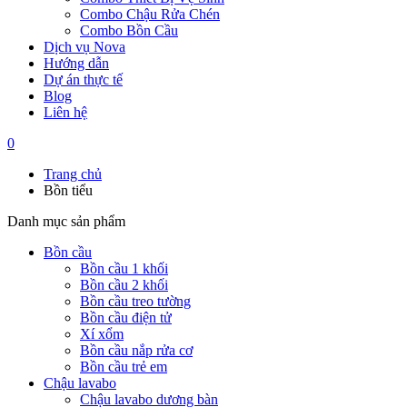
Combo Chậu Rửa Chén
Combo Bồn Cầu
Dịch vụ Nova
Hướng dẫn
Dự án thực tế
Blog
Liên hệ
0
Trang chủ
Bồn tiểu
Danh mục sản phẩm
Bồn cầu
Bồn cầu 1 khối
Bồn cầu 2 khối
Bồn cầu treo tường
Bồn cầu điện tử
Xí xổm
Bồn cầu nắp rửa cơ
Bồn cầu trẻ em
Chậu lavabo
Chậu lavabo dương bàn