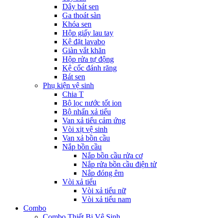
Dây bát sen
Ga thoát sàn
Khóa sen
Hộp giấy lau tay
Kệ đặt lavabo
Giàn vắt khăn
Hộp rửa tự động
Kệ cốc đánh răng
Bát sen
Phụ kiện vệ sinh
Chia T
Bộ lọc nước tốt ion
Bộ nhấn xả tiểu
Van xả tiểu cảm ứng
Vòi xịt vệ sinh
Van xả bồn cầu
Nắp bồn cầu
Nắp bồn cầu rửa cơ
Nắp rửa bồn cầu điện tử
Nắp đóng êm
Vòi xả tiểu
Vòi xả tiểu nữ
Vòi xả tiểu nam
Combo
Combo Thiết Bị Vệ Sinh