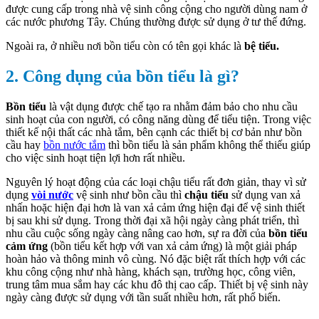
được cung cấp trong nhà vệ sinh công cộng cho người dùng nam ở
các nước phương Tây. Chúng thường được sử dụng ở tư thế đứng.
Ngoài ra, ở nhiều nơi bồn tiểu còn có tên gọi khác là
bệ tiểu.
2. Công dụng của bồn tiểu là gì?
Bồn tiểu
là vật dụng được chế tạo ra nhằm đảm bảo cho nhu cầu
sinh hoạt của con người, có công năng dùng để tiểu tiện. Trong việc
thiết kế nội thất các nhà tắm, bên cạnh các thiết bị cơ bản như bồn
cầu hay
bồn nước tắm
thì bồn tiểu là sản phẩm không thể thiếu giúp
cho việc sinh hoạt tiện lợi hơn rất nhiều.
Nguyên lý hoạt động của các loại chậu tiểu rất đơn giản, thay vì sử
dụng
vòi nước
vệ sinh như bồn cầu thì
chậu tiểu
sử dụng van xả
nhấn hoặc hiện đại hơn là van xả cảm ứng hiện đại để vệ sinh thiết
bị sau khi sử dụng. Trong thời đại xã hội ngày càng phát triển, thì
nhu cầu cuộc sống ngày càng nâng cao hơn, sự ra đời của
bồn tiểu
cảm ứng
(bồn tiểu kết hợp với van xả cảm ứng) là một giải pháp
hoàn hảo và thông minh vô cùng. Nó đặc biệt rất thích hợp với các
khu công cộng như nhà hàng, khách sạn, trường học, công viên,
trung tâm mua sắm hay các khu đô thị cao cấp. Thiết bị vệ sinh này
ngày càng được sử dụng với tần suất nhiều hơn, rất phổ biến.