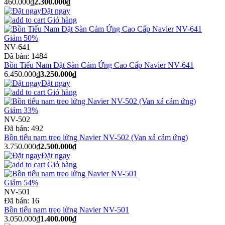
460.000₫
2.300.000₫
Đặt ngay
Giỏ hàng
Giảm 50%
NV-641
Đã bán:
1484
Bồn Tiểu Nam Đặt Sàn Cảm Ứng Cao Cấp Navier NV-641
6.450.000₫
3.250.000₫
Đặt ngay
Giỏ hàng
Giảm 33%
NV-502
Đã bán:
492
Bồn tiểu nam treo lửng Navier NV-502 (Van xả cảm ứng)
3.750.000₫
2.500.000₫
Đặt ngay
Giỏ hàng
Giảm 54%
NV-501
Đã bán:
16
Bồn tiểu nam treo lửng Navier NV-501
3.050.000₫
1.400.000₫