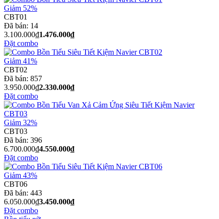
Giảm 52%
CBT01
Đã bán:
14
3.100.000₫
1.476.000₫
Đặt combo
Giảm 41%
CBT02
Đã bán:
857
3.950.000₫
2.330.000₫
Đặt combo
Giảm 32%
CBT03
Đã bán:
396
6.700.000₫
4.550.000₫
Đặt combo
Giảm 43%
CBT06
Đã bán:
443
6.050.000₫
3.450.000₫
Đặt combo