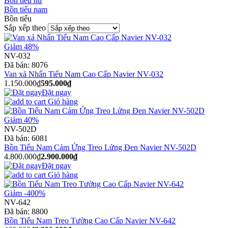
Bồn tiểu nữ
Bồn tiểu nam
Bồn tiểu
Sắp xếp theo
Giảm 48%
NV-032
Đã bán:
8076
Van xả Nhấn Tiểu Nam Cao Cấp Navier NV-032
1.150.000₫
595.000₫
Đặt ngay
Giỏ hàng
Giảm 40%
NV-502D
Đã bán:
6081
Bồn Tiểu Nam Cảm Ứng Treo Lửng Đen Navier NV-502D
4.800.000₫
2.900.000₫
Đặt ngay
Giỏ hàng
Giảm -400%
NV-642
Đã bán:
8800
Bồn Tiểu Nam Treo Tường Cao Cấp Navier NV-642