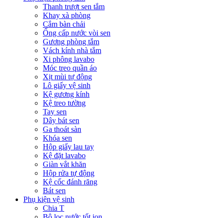
Thanh trượt sen tắm
Khay xà phòng
Cắm bàn chải
Ống cấp nước vòi sen
Gương phòng tắm
Vách kính nhà tắm
Xi phông lavabo
Móc treo quần áo
Xịt mùi tự động
Lô giấy vệ sinh
Kệ gương kính
Kệ treo tường
Tay sen
Dây bát sen
Ga thoát sàn
Khóa sen
Hộp giấy lau tay
Kệ đặt lavabo
Giàn vắt khăn
Hộp rửa tự động
Kệ cốc đánh răng
Bát sen
Phụ kiện vệ sinh
Chia T
Bộ lọc nước tốt ion