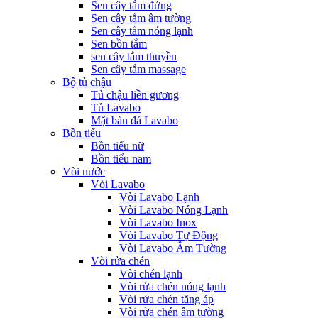
Sen cây tắm đứng
Sen cây tắm âm tường
Sen cây tắm nóng lạnh
Sen bồn tắm
sen cây tắm thuyền
Sen cây tắm massage
Bộ tủ chậu
Tủ chậu liền gương
Tủ Lavabo
Mặt bàn đá Lavabo
Bồn tiểu
Bồn tiểu nữ
Bồn tiểu nam
Vòi nước
Vòi Lavabo
Vòi Lavabo Lạnh
Vòi Lavabo Nóng Lạnh
Vòi Lavabo Inox
Vòi Lavabo Tự Động
Vòi Lavabo Âm Tường
Vòi rửa chén
Vòi chén lạnh
Vòi rửa chén nóng lạnh
Vòi rửa chén tăng áp
Vòi rửa chén âm tường