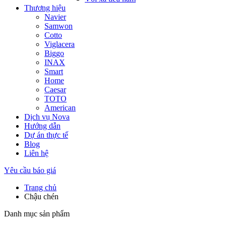
Thương hiệu
Navier
Samwon
Cotto
Viglacera
Biggo
INAX
Smart
Home
Caesar
TOTO
American
Dịch vụ Nova
Hướng dẫn
Dự án thực tế
Blog
Liên hệ
Yêu cầu báo giá
Trang chủ
Chậu chén
Danh mục sản phẩm