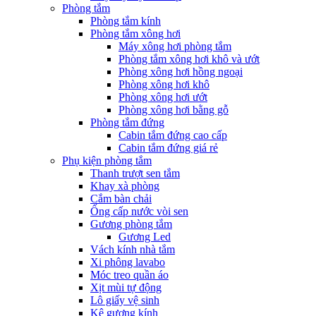
Phòng tắm
Phòng tắm kính
Phòng tắm xông hơi
Máy xông hơi phòng tắm
Phòng tắm xông hơi khô và ướt
Phòng xông hơi hồng ngoại
Phòng xông hơi khô
Phòng xông hơi ướt
Phòng xông hơi bằng gỗ
Phòng tắm đứng
Cabin tắm đứng cao cấp
Cabin tắm đứng giá rẻ
Phụ kiện phòng tắm
Thanh trượt sen tắm
Khay xà phòng
Cắm bàn chải
Ống cấp nước vòi sen
Gương phòng tắm
Gương Led
Vách kính nhà tắm
Xi phông lavabo
Móc treo quần áo
Xịt mùi tự động
Lô giấy vệ sinh
Kệ gương kính