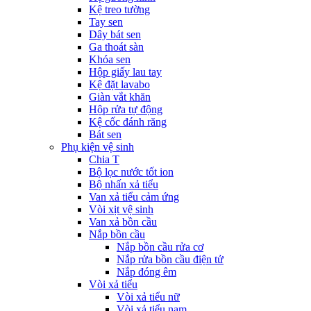
Kệ treo tường
Tay sen
Dây bát sen
Ga thoát sàn
Khóa sen
Hộp giấy lau tay
Kệ đặt lavabo
Giàn vắt khăn
Hộp rửa tự động
Kệ cốc đánh răng
Bát sen
Phụ kiện vệ sinh
Chia T
Bộ lọc nước tốt ion
Bộ nhấn xả tiểu
Van xả tiểu cảm ứng
Vòi xịt vệ sinh
Van xả bồn cầu
Nắp bồn cầu
Nắp bồn cầu rửa cơ
Nắp rửa bồn cầu điện tử
Nắp đóng êm
Vòi xả tiểu
Vòi xả tiểu nữ
Vòi xả tiểu nam