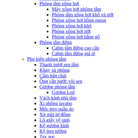
Phòng tắm xông hơi
Máy xông hơi phòng tắm
Phòng tắm xông hơi khô và ướt
Phòng xông hơi hồng ngoại
Phòng xông hơi khô
Phòng xông hơi ướt
Phòng xông hơi bằng gỗ
Phòng tắm đứng
Cabin tắm đứng cao cấp
Cabin tắm đứng giá rẻ
Phụ kiện phòng tắm
Thanh trượt sen tắm
Khay xà phòng
Cắm bàn chải
Ống cấp nước vòi sen
Gương phòng tắm
Gương Led
Vách kính nhà tắm
Xi phông lavabo
Móc treo quần áo
Xịt mùi tự động
Lô giấy vệ sinh
Kệ gương kính
Kệ treo tường
Tay sen