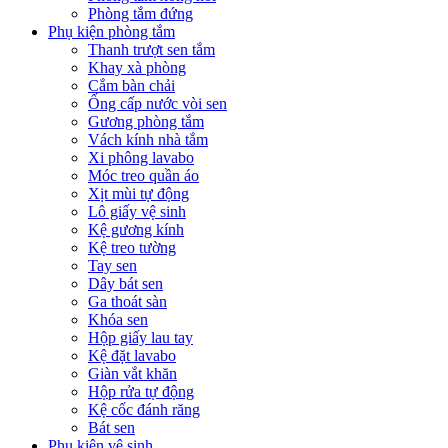
Phòng tắm đứng
Phụ kiện phòng tắm
Thanh trượt sen tắm
Khay xà phòng
Cắm bàn chải
Ống cấp nước vòi sen
Gương phòng tắm
Vách kính nhà tắm
Xi phông lavabo
Móc treo quần áo
Xịt mùi tự động
Lô giấy vệ sinh
Kệ gương kính
Kệ treo tường
Tay sen
Dây bát sen
Ga thoát sàn
Khóa sen
Hộp giấy lau tay
Kệ đặt lavabo
Giàn vắt khăn
Hộp rửa tự động
Kệ cốc đánh răng
Bát sen
Phụ kiện vệ sinh