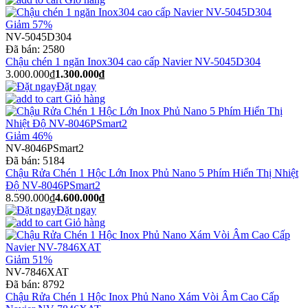
Giảm 57%
NV-5045D304
Đã bán:
2580
Chậu chén 1 ngăn Inox304 cao cấp Navier NV-5045D304
3.000.000₫
1.300.000₫
Đặt ngay
Giỏ hàng
Giảm 46%
NV-8046PSmart2
Đã bán:
5184
Chậu Rửa Chén 1 Hộc Lớn Inox Phủ Nano 5 Phím Hiển Thị Nhiệt
Độ NV-8046PSmart2
8.590.000₫
4.600.000₫
Đặt ngay
Giỏ hàng
Giảm 51%
NV-7846XAT
Đã bán:
8792
Chậu Rửa Chén 1 Hộc Inox Phủ Nano Xám Vòi Âm Cao Cấp