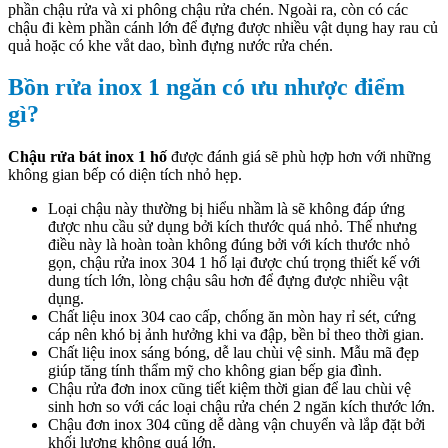
phần chậu rửa và xi phông chậu rửa chén. Ngoài ra, còn có các
chậu đi kèm phần cánh lớn để đựng được nhiều vật dụng hay rau củ
quả hoặc có khe vắt dao, bình đựng nước rửa chén.
Bồn rửa inox 1 ngăn có ưu nhược điểm
gì?
Chậu rửa bát inox 1 hố
được đánh giá sẽ phù hợp hơn với những
không gian bếp có diện tích nhỏ hẹp.
Loại chậu này thường bị hiểu nhầm là sẽ không đáp ứng
được nhu cầu sử dụng bởi kích thước quá nhỏ. Thế nhưng
điều này là hoàn toàn không đúng bởi với kích thước nhỏ
gọn, chậu rửa inox 304 1 hố lại được chú trọng thiết kế với
dung tích lớn, lòng chậu sâu hơn để đựng được nhiều vật
dụng.
Chất liệu inox 304 cao cấp, chống ăn mòn hay rỉ sét, cứng
cáp nên khó bị ảnh hưởng khi va đập, bền bỉ theo thời gian.
Chất liệu inox sáng bóng, dễ lau chùi vệ sinh. Mẫu mã đẹp
giúp tăng tính thẩm mỹ cho không gian bếp gia đình.
Chậu rửa đơn inox cũng tiết kiệm thời gian để lau chùi vệ
sinh hơn so với các loại chậu rửa chén 2 ngăn kích thước lớn.
Chậu đơn inox 304 cũng dễ dàng vận chuyển và lắp đặt bởi
khối lượng không quá lớn.