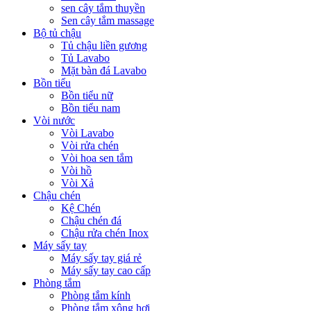
sen cây tắm thuyền
Sen cây tắm massage
Bộ tủ chậu
Tủ chậu liền gương
Tủ Lavabo
Mặt bàn đá Lavabo
Bồn tiểu
Bồn tiểu nữ
Bồn tiểu nam
Vòi nước
Vòi Lavabo
Vòi rửa chén
Vòi hoa sen tắm
Vòi hồ
Vòi Xả
Chậu chén
Kệ Chén
Chậu chén đá
Chậu rửa chén Inox
Máy sấy tay
Máy sấy tay giá rẻ
Máy sấy tay cao cấp
Phòng tắm
Phòng tắm kính
Phòng tắm xông hơi