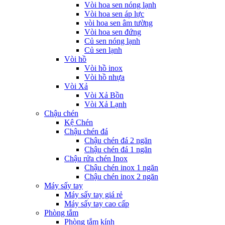
Vòi hoa sen nóng lạnh
Vòi hoa sen áp lực
vòi hoa sen âm tường
Vòi hoa sen đứng
Củ sen nóng lạnh
Củ sen lạnh
Vòi hồ
Vòi hồ inox
Vòi hồ nhựa
Vòi Xả
Vòi Xả Bồn
Vòi Xả Lạnh
Chậu chén
Kệ Chén
Chậu chén đá
Chậu chén đá 2 ngăn
Chậu chén đá 1 ngăn
Chậu rửa chén Inox
Chậu chén inox 1 ngăn
Chậu chén inox 2 ngăn
Máy sấy tay
Máy sấy tay giá rẻ
Máy sấy tay cao cấp
Phòng tắm
Phòng tắm kính