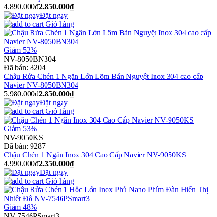
4.890.000₫
2.850.000₫
Đặt ngay
Giỏ hàng
Giảm 52%
NV-8050BN304
Đã bán:
8204
Chậu Rửa Chén 1 Ngăn Lớn Lõm Bán Nguyệt Inox 304 cao cấp
Navier NV-8050BN304
5.980.000₫
2.850.000₫
Đặt ngay
Giỏ hàng
Giảm 53%
NV-9050KS
Đã bán:
9287
Chậu Chén 1 Ngăn Inox 304 Cao Cấp Navier NV-9050KS
4.990.000₫
2.350.000₫
Đặt ngay
Giỏ hàng
Giảm 48%
NV-7546PSmart3