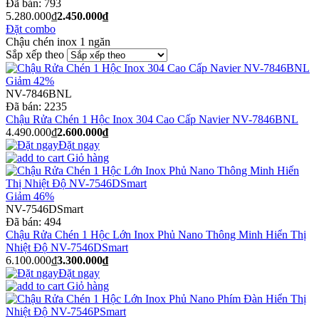
Đã bán:
793
5.280.000₫
2.450.000₫
Đặt combo
Chậu chén inox 1 ngăn
Sắp xếp theo
Giảm 42%
NV-7846BNL
Đã bán:
2235
Chậu Rửa Chén 1 Hộc Inox 304 Cao Cấp Navier NV-7846BNL
4.490.000₫
2.600.000₫
Đặt ngay
Giỏ hàng
Giảm 46%
NV-7546DSmart
Đã bán:
494
Chậu Rửa Chén 1 Hộc Lớn Inox Phủ Nano Thông Minh Hiển Thị
Nhiệt Độ NV-7546DSmart
6.100.000₫
3.300.000₫
Đặt ngay
Giỏ hàng