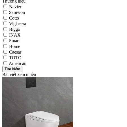
Thương hiệu
Navier
Samwon
Cotto
Viglacera
Biggo
INAX
Smart
Home
Caesar
TOTO
American
Bài viết xem nhiều