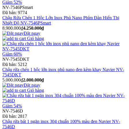
Giảm 52%
NV-7546PSmart
Đã bán:
9774
Chậu Rửa Chén 1 Hộc Lớn Inox Phủ Nano Phím Đàn Hiển Thị
Nhiệt Độ NV-7546PSmart
8.900.000₫
4.250.000₫
Đặt ngay
Giỏ hàng
Giảm 60%
NV-7545DKT
Đã bán:
5212
Chậu rửa chén 1 hộc lớn inox phủ nano đen kèm khay Navier NV-
7545DKT
5.000.000₫
2.000.000₫
Đặt ngay
Giỏ hàng
Giảm 54%
NV-7546D
Đã bán:
2817
Chậu rửa bát 1 ngăn inox 304 chuẩn 100% màu đen Navier NV-
7546D