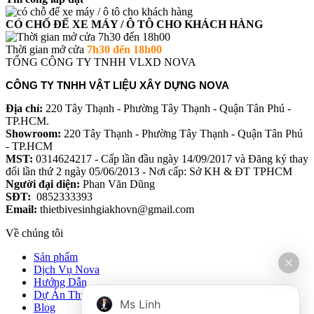
CÓ CHỐ ĐỂ XE MÁY / Ô TÔ CHO KHÁCH HÀNG
Thời gian mở cửa
7h30 đến 18h00
TỔNG CÔNG TY TNHH VLXD NOVA
CÔNG TY TNHH VẬT LIỆU XÂY DỰNG NOVA
Địa chỉ:
220 Tây Thạnh - Phường Tây Thạnh - Quận Tân Phú -
TP.HCM.
Showroom:
220 Tây Thạnh - Phường Tây Thạnh - Quận Tân Phú
- TP.HCM
MST:
0314624217 - Cấp lần đầu ngày 14/09/2017 và Đăng ký thay
đổi lần thứ 2 ngày 05/06/2013 - Nơi cấp: Sở KH & ĐT TPHCM
Người đại diện:
Phan Văn Dũng
SĐT:
0852333393
Email:
thietbivesinhgiakhovn@gmail.com
Về chúng tôi
Sản phẩm
Dịch Vụ Nova
Hướng Dẫn
Dự Án Thực Tế
Ms Linh
Blog