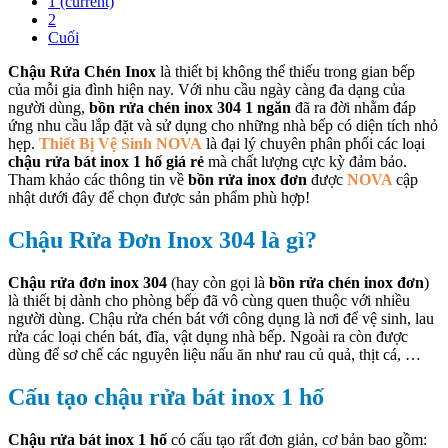
1
(current)
2
Cuối
Chậu Rửa Chén Inox
là thiết bị không thể thiếu trong gian bếp
của mỗi gia đình hiện nay. Với nhu cầu ngày càng đa dạng của
người dùng,
bồn rửa chén inox 304 1 ngăn
đã ra đời nhằm đáp
ứng nhu cầu lắp đặt và sử dụng cho những nhà bếp có diện tích nhỏ
hẹp.
Thiết Bị Vệ Sinh NOVA
là đại lý chuyên phân phối các loại
chậu rửa bát inox 1 hố giá rẻ
mà chất lượng cực kỳ đảm bảo.
Tham khảo các thông tin về
bồn rửa inox đơn
được
NOVA
cập
nhật dưới đây để chọn được sản phẩm phù hợp!
Chậu Rửa Đơn Inox 304 là gì?
Chậu rửa đơn inox 304
(hay còn gọi là
bồn rửa chén inox đơn
)
là thiết bị dành cho phòng bếp đã vô cùng quen thuộc với nhiều
người dùng. Chậu rửa chén bát với công dụng là nơi để vệ sinh, lau
rửa các loại chén bát, đĩa, vật dụng nhà bếp. Ngoài ra còn được
dùng để sơ chế các nguyên liệu nấu ăn như rau củ quả, thịt cá, …
Cấu tạo chậu rửa bát inox 1 hố
Chậu rửa bát inox 1 hố
có cấu tạo rất đơn giản, cơ bản bao gồm: