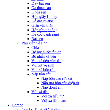
Dây bát sen
Ga thoát sàn
Khóa sen
Hộp giấy lau tay
Kệ đặt lavabo
Giàn vắt khăn
Hộp rửa tự động
Kệ cốc đánh răng
Bát sen
Phụ kiện vệ sinh
Chia T
Bộ lọc nước tốt ion
Bộ nhấn xả tiểu
Van xả tiểu cảm ứng
Vòi xịt vệ sinh
Van xả bồn cầu
Nắp bồn cầu
Nắp bồn cầu rửa cơ
Nắp rửa bồn cầu điện tử
Nắp đóng êm
Vòi xả tiểu
Vòi xả tiểu nữ
Vòi xả tiểu nam
Combo
Combo Thiết Bị Vệ Sinh