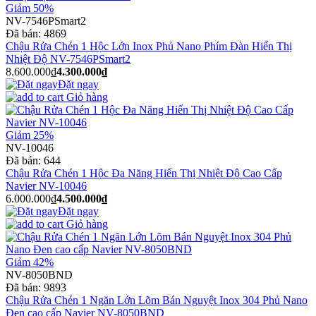
Giảm 50%
NV-7546PSmart2
Đã bán:
4869
Chậu Rửa Chén 1 Hộc Lớn Inox Phủ Nano Phím Đàn Hiển Thị
Nhiệt Độ NV-7546PSmart2
8.600.000₫
4.300.000₫
Đặt ngay
Giỏ hàng
Giảm 25%
NV-10046
Đã bán:
644
Chậu Rửa Chén 1 Hộc Đa Năng Hiển Thị Nhiệt Độ Cao Cấp
Navier NV-10046
6.000.000₫
4.500.000₫
Đặt ngay
Giỏ hàng
Giảm 42%
NV-8050BND
Đã bán:
9893
Chậu Rửa Chén 1 Ngăn Lớn Lõm Bán Nguyệt Inox 304 Phủ Nano
Đen cao cấp Navier NV-8050BND