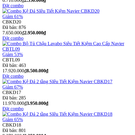
6.710.000₫
2.550.000₫
Đặt combo
Giảm 61%
CBKD20
Đã bán:
876
7.650.000₫
2.950.000₫
Đặt combo
Giảm 53%
CBTL09
Đã bán:
463
17.920.000₫
8.500.000₫
Đặt combo
Giảm 67%
CBKD17
Đã bán:
285
11.970.000₫
3.950.000₫
Đặt combo
Giảm 65%
CBKD18
Đã bán:
801