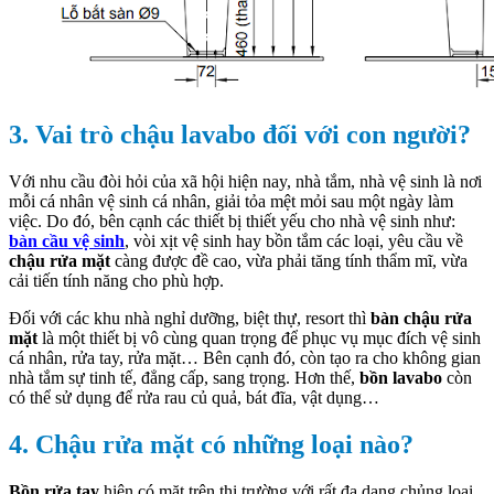
3. Vai trò chậu lavabo đối với con người?
Với nhu cầu đòi hỏi của xã hội hiện nay, nhà tắm, nhà vệ sinh là nơi
mỗi cá nhân vệ sinh cá nhân, giải tỏa mệt mỏi sau một ngày làm
việc. Do đó, bên cạnh các thiết bị thiết yếu cho nhà vệ sinh như:
bàn cầu vệ sinh
, vòi xịt vệ sinh hay bồn tắm các loại, yêu cầu về
chậu rửa mặt
càng được đề cao, vừa phải tăng tính thẩm mĩ, vừa
cải tiến tính năng cho phù hợp.
Đối với các khu nhà nghỉ dưỡng, biệt thự, resort thì
bàn chậu rửa
mặt
là một thiết bị vô cùng quan trọng để phục vụ mục đích vệ sinh
cá nhân, rửa tay, rửa mặt… Bên cạnh đó, còn tạo ra cho không gian
nhà tắm sự tinh tế, đẳng cấp, sang trọng. Hơn thế,
bồn lavabo
còn
có thể sử dụng để rửa rau củ quả, bát đĩa, vật dụng…
4. Chậu rửa mặt có những loại nào?
Bồn rửa tay
hiện có mặt trên thị trường với rất đa dạng chủng loại.