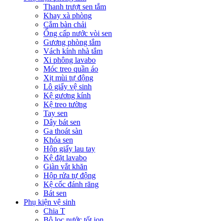
Thanh trượt sen tắm
Khay xà phòng
Cắm bàn chải
Ống cấp nước vòi sen
Gương phòng tắm
Vách kính nhà tắm
Xi phông lavabo
Móc treo quần áo
Xịt mùi tự động
Lô giấy vệ sinh
Kệ gương kính
Kệ treo tường
Tay sen
Dây bát sen
Ga thoát sàn
Khóa sen
Hộp giấy lau tay
Kệ đặt lavabo
Giàn vắt khăn
Hộp rửa tự động
Kệ cốc đánh răng
Bát sen
Phụ kiện vệ sinh
Chia T
Bộ lọc nước tốt ion