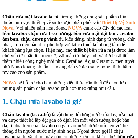
Chậu rửa mặt lavabo
là một trong những dòng sản phẩm chính
thuộc lĩnh vực thiết bị vệ sinh được phân phối với
Thiết Bị Vệ Sinh
Nova.
Với nhiều năm hoạt động,
NOVA
cung cấp đầy đủ các loại
bồn lavabo: chậu rửa treo tường, bồn rửa mặt đặt bàn, lavabo
âm bàn, chậu dương vành
đủ kiểu dáng, hình dạng từ vuông, chữ
nhật, tròn đến bầu dục phù hợp với tất cả thiết kế phòng tắm để
khách hàng lựa chọn. Hiện nay, các
thiết bị bồn rửa mặt
được làm
chủ yếu từ chất liệu men sứ, vài mẫu từ thủy tinh và được cải tiến
thêm nhiều công nghệ mới như: Cerafine, Aqua Ceramic, men tuyết
phủ Nano kháng khuẩn, ... mang đến vẻ đẹp sáng bóng, tính thẩm
mỹ cao cho sản phẩm.
NOVA
sẽ hỗ trợ cho bạn những kiến thức cần thiết để chọn lựa
những sản phẩm chậu lavabo phù hợp theo đúng nhu cầu.
1. Chậu rửa lavabo là gì?
Chậu lavabo (la-va-bô)
là vật dụng để đựng nước rửa tay, rửa mặt
và được thiết kế lắp đặt gắn cố định lên một vách tường hoặc bàn
đá, ở phía trên chậu lavabo có gắn vòi nước được nối liền với hệ
thống dẫn nguồn nước máy sinh hoạt. Ngoài được gọi là chậu
lavabo ra thì vật dụng này còn có những tên gọi khác như:
bồn rửa