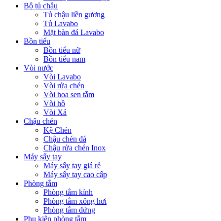
Bộ tủ chậu
Tủ chậu liền gương
Tủ Lavabo
Mặt bàn đá Lavabo
Bồn tiểu
Bồn tiểu nữ
Bồn tiểu nam
Vòi nước
Vòi Lavabo
Vòi rửa chén
Vòi hoa sen tắm
Vòi hồ
Vòi Xả
Chậu chén
Kệ Chén
Chậu chén đá
Chậu rửa chén Inox
Máy sấy tay
Máy sấy tay giá rẻ
Máy sấy tay cao cấp
Phòng tắm
Phòng tắm kính
Phòng tắm xông hơi
Phòng tắm đứng
Phụ kiện phòng tắm