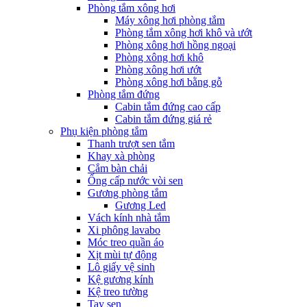
Phòng tắm xông hơi
Máy xông hơi phòng tắm
Phòng tắm xông hơi khô và ướt
Phòng xông hơi hồng ngoại
Phòng xông hơi khô
Phòng xông hơi ướt
Phòng xông hơi bằng gỗ
Phòng tắm đứng
Cabin tắm đứng cao cấp
Cabin tắm đứng giá rẻ
Phụ kiện phòng tắm
Thanh trượt sen tắm
Khay xà phòng
Cắm bàn chải
Ống cấp nước vòi sen
Gương phòng tắm
Gương Led
Vách kính nhà tắm
Xi phông lavabo
Móc treo quần áo
Xịt mùi tự động
Lô giấy vệ sinh
Kệ gương kính
Kệ treo tường
Tay sen