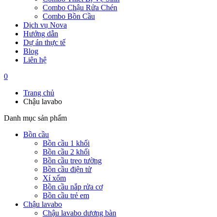
Combo Chậu Rửa Chén
Combo Bồn Cầu
Dịch vụ Nova
Hướng dẫn
Dự án thực tế
Blog
Liên hệ
0
Trang chủ
Chậu lavabo
Danh mục sản phẩm
Bồn cầu
Bồn cầu 1 khối
Bồn cầu 2 khối
Bồn cầu treo tường
Bồn cầu điện tử
Xí xổm
Bồn cầu nắp rửa cơ
Bồn cầu trẻ em
Chậu lavabo
Chậu lavabo dương bàn