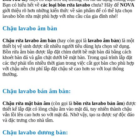
Bạn có hiểu hết về
các loại bồn rửa lavabo
chưa? Hãy để
NOVA
giới thiệu rõ hơn những kiến thức về sản phẩm để có thể lựa chọn
lavabo bồn rửa mặt phù hợp với nhu cầu của gia đình nhé!
Chậu lavabo âm bàn
Chậu rửa lavabo âm bàn
(hay còn gọi là
lavabo âm bàn
) là một
thiết bị vệ sinh được rất nhiều người tiêu dùng lựa chọn sử dụng.
Bồn rửa âm bàn được lắp đặt chìm dưới bề mặt bàn đá bằng cách
khoét bàn đá và gắn chặt dưới bề mặt bàn. Trong quá trình lắp đặt
các thợ phải tốn nhiều thời gian trong việc cắt gọt bàn cho phù hợp
với chậu nên chi phí lắp đặt chậu sẽ cao hơn so với loại thông
thường.
Chậu lavabo bán âm bàn:
Chậu rửa mặt bán âm
(còn gọi là
bồn rửa lavabo bán âm
) được
thiết kế lắp đặt có lòng chậu âm vào mặt đá, tuy nhiên thành chậu
vẫn lồi lên cao hơn so với mặt đá. Nhờ vậy, tạo ra được sự độc đáo
và đặc trưng cho nhà tắm.
Chậu lavabo dương bàn: