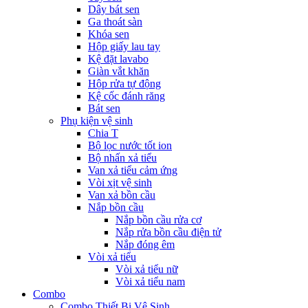
Dây bát sen
Ga thoát sàn
Khóa sen
Hộp giấy lau tay
Kệ đặt lavabo
Giàn vắt khăn
Hộp rửa tự động
Kệ cốc đánh răng
Bát sen
Phụ kiện vệ sinh
Chia T
Bộ lọc nước tốt ion
Bộ nhấn xả tiểu
Van xả tiểu cảm ứng
Vòi xịt vệ sinh
Van xả bồn cầu
Nắp bồn cầu
Nắp bồn cầu rửa cơ
Nắp rửa bồn cầu điện tử
Nắp đóng êm
Vòi xả tiểu
Vòi xả tiểu nữ
Vòi xả tiểu nam
Combo
Combo Thiết Bị Vệ Sinh