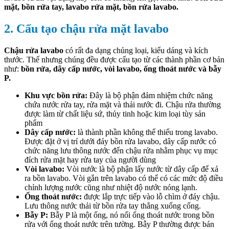
mặt, bồn rửa tay, lavabo rửa mặt, bồn rửa lavabo.
2. Cấu tạo chậu rửa mặt lavabo
Chậu rửa lavabo
có rất đa dạng chủng loại, kiểu dáng và kích
thước. Thế nhưng chúng đều được cấu tạo từ các thành phần cơ bản
như:
bồn rửa, dây cấp nước, vòi lavabo, ống thoát nước và bẫy
P.
Khu vực bồn rửa:
Đây là bộ phận đảm nhiệm chức năng
chứa nước rửa tay, rửa mặt và thải nước đi. Chậu rửa thường
được làm từ chất liệu sứ, thủy tinh hoặc kim loại tùy sản
phẩm
Dây cấp nước:
là thành phần không thể thiếu trong lavabo.
Được đặt ở vị trí dưới đáy bồn rửa lavabo, dây cấp nước có
chức năng lưu thông nước đến chậu rửa nhằm phục vụ mục
đích rửa mặt hay rửa tay của người dùng
Vòi lavabo:
Vòi nước là bộ phận lấy nước từ dây cấp để xả
ra bồn lavabo. Vòi gắn trên lavabo có thể có các mức độ điều
chỉnh lượng nước cũng như nhiệt độ nước nóng lạnh.
Ống thoát nước:
được lắp trực tiếp vào lỗ chìm ở đáy chậu.
Lưu thông nước thải từ bồn rửa tay thẳng xuống cống.
Bẫy P:
Bẫy P là một ống, nó nối ống thoát nước trong bồn
rửa với ống thoát nước trên tường. Bẫy P thường được bán