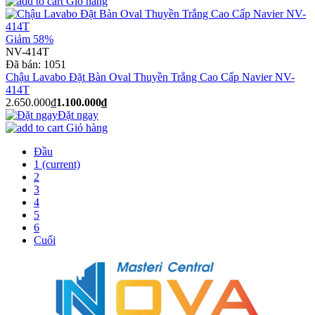
Giỏ hàng
Giảm 58%
NV-414T
Đã bán:
1051
Chậu Lavabo Đặt Bàn Oval Thuyền Trắng Cao Cấp Navier NV-
414T
2.650.000₫
1.100.000₫
Đặt ngay
Giỏ hàng
Đầu
1
(current)
2
3
4
5
6
Cuối