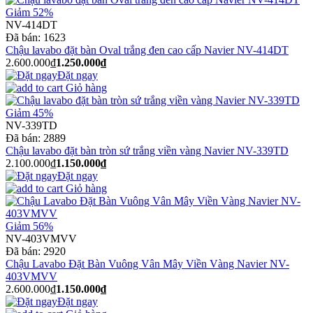
Giảm 52%
NV-414DT
Đã bán:
1623
Chậu lavabo đặt bàn Oval trắng đen cao cấp Navier NV-414DT
2.600.000₫
1.250.000₫
Đặt ngay
Giỏ hàng
Giảm 45%
NV-339TD
Đã bán:
2889
Chậu lavabo đặt bàn tròn sứ trắng viền vàng Navier NV-339TD
2.100.000₫
1.150.000₫
Đặt ngay
Giỏ hàng
Giảm 56%
NV-403VMVV
Đã bán:
2920
Chậu Lavabo Đặt Bàn Vuông Vân Mây Viền Vàng Navier NV-
403VMVV
2.600.000₫
1.150.000₫
Đặt ngay