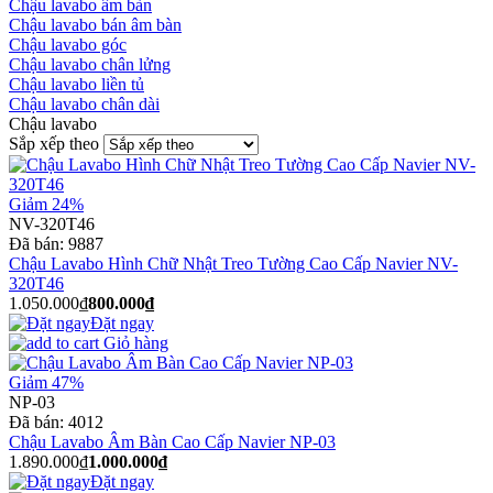
Chậu lavabo âm bàn
Chậu lavabo bán âm bàn
Chậu lavabo góc
Chậu lavabo chân lửng
Chậu lavabo liền tủ
Chậu lavabo chân dài
Chậu lavabo
Sắp xếp theo
Giảm 24%
NV-320T46
Đã bán:
9887
Chậu Lavabo Hình Chữ Nhật Treo Tường Cao Cấp Navier NV-
320T46
1.050.000₫
800.000₫
Đặt ngay
Giỏ hàng
Giảm 47%
NP-03
Đã bán:
4012
Chậu Lavabo Âm Bàn Cao Cấp Navier NP-03
1.890.000₫
1.000.000₫
Đặt ngay