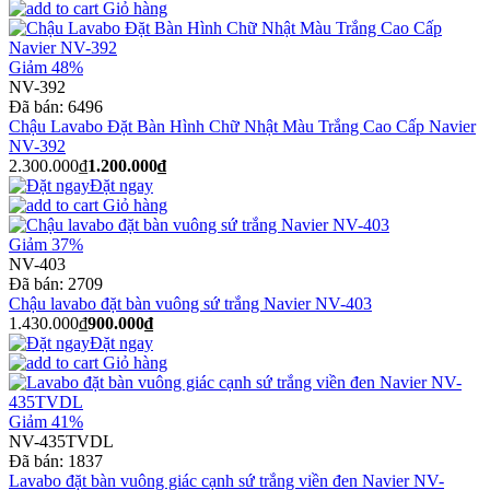
Giỏ hàng
Giảm 48%
NV-392
Đã bán:
6496
Chậu Lavabo Đặt Bàn Hình Chữ Nhật Màu Trắng Cao Cấp Navier
NV-392
2.300.000₫
1.200.000₫
Đặt ngay
Giỏ hàng
Giảm 37%
NV-403
Đã bán:
2709
Chậu lavabo đặt bàn vuông sứ trắng Navier NV-403
1.430.000₫
900.000₫
Đặt ngay
Giỏ hàng
Giảm 41%
NV-435TVDL
Đã bán:
1837
Lavabo đặt bàn vuông giác cạnh sứ trắng viền đen Navier NV-