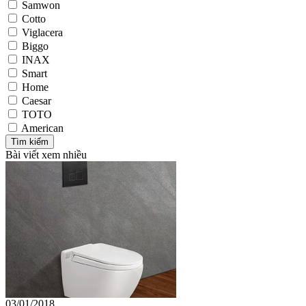
Samwon
Cotto
Viglacera
Biggo
INAX
Smart
Home
Caesar
TOTO
American
Bài viết xem nhiều
03/01/2018