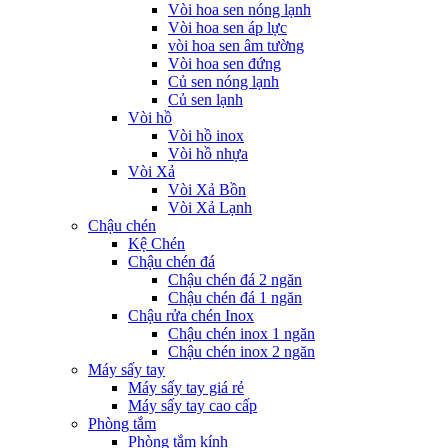
Vòi hoa sen nóng lạnh
Vòi hoa sen áp lực
vòi hoa sen âm tường
Vòi hoa sen đứng
Củ sen nóng lạnh
Củ sen lạnh
Vòi hồ
Vòi hồ inox
Vòi hồ nhựa
Vòi Xả
Vòi Xả Bồn
Vòi Xả Lạnh
Chậu chén
Kệ Chén
Chậu chén đá
Chậu chén đá 2 ngăn
Chậu chén đá 1 ngăn
Chậu rửa chén Inox
Chậu chén inox 1 ngăn
Chậu chén inox 2 ngăn
Máy sấy tay
Máy sấy tay giá rẻ
Máy sấy tay cao cấp
Phòng tắm
Phòng tắm kính