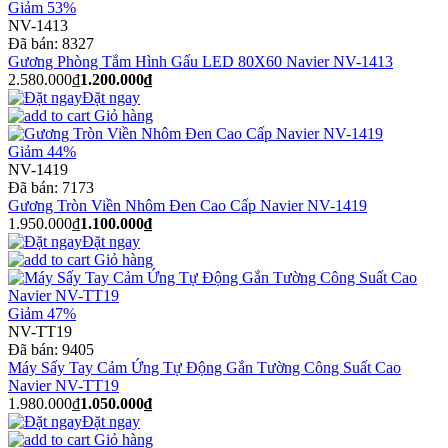
Giảm 53%
NV-1413
Đã bán:
8327
Gương Phòng Tắm Hình Gấu LED 80X60 Navier NV-1413
2.580.000₫
1.200.000₫
Đặt ngay
Giỏ hàng
Giảm 44%
NV-1419
Đã bán:
7173
Gương Tròn Viền Nhôm Đen Cao Cấp Navier NV-1419
1.950.000₫
1.100.000₫
Đặt ngay
Giỏ hàng
Giảm 47%
NV-TT19
Đã bán:
9405
Máy Sấy Tay Cảm Ứng Tự Động Gắn Tường Công Suất Cao
Navier NV-TT19
1.980.000₫
1.050.000₫
Đặt ngay
Giỏ hàng