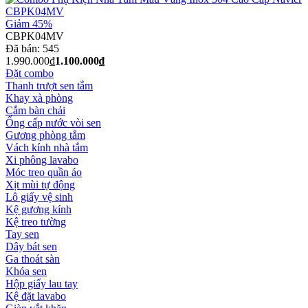
Giảm 45%
CBPK04MV
Đã bán:
545
1.990.000₫
1.100.000₫
Đặt combo
Thanh trượt sen tắm
Khay xà phòng
Cắm bàn chải
Ống cấp nước vòi sen
Gương phòng tắm
Vách kính nhà tắm
Xi phông lavabo
Móc treo quần áo
Xịt mùi tự động
Lô giấy vệ sinh
Kệ gương kính
Kệ treo tường
Tay sen
Dây bát sen
Ga thoát sàn
Khóa sen
Hộp giấy lau tay
Kệ đặt lavabo