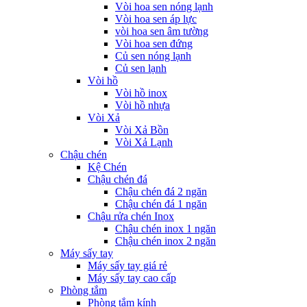
Vòi hoa sen nóng lạnh
Vòi hoa sen áp lực
vòi hoa sen âm tường
Vòi hoa sen đứng
Củ sen nóng lạnh
Củ sen lạnh
Vòi hồ
Vòi hồ inox
Vòi hồ nhựa
Vòi Xả
Vòi Xả Bồn
Vòi Xả Lạnh
Chậu chén
Kệ Chén
Chậu chén đá
Chậu chén đá 2 ngăn
Chậu chén đá 1 ngăn
Chậu rửa chén Inox
Chậu chén inox 1 ngăn
Chậu chén inox 2 ngăn
Máy sấy tay
Máy sấy tay giá rẻ
Máy sấy tay cao cấp
Phòng tắm
Phòng tắm kính