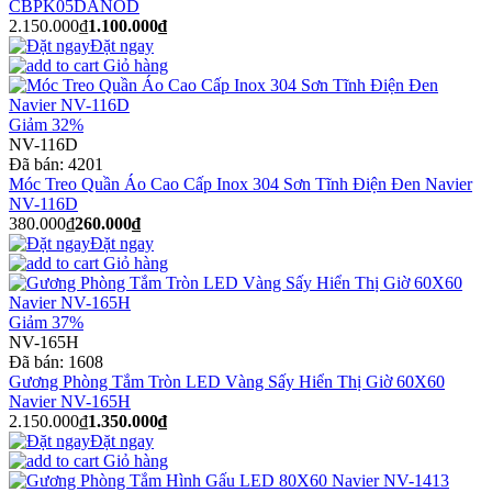
CBPK05DANOD
2.150.000₫
1.100.000₫
Đặt ngay
Giỏ hàng
Giảm 32%
NV-116D
Đã bán:
4201
Móc Treo Quần Áo Cao Cấp Inox 304 Sơn Tĩnh Điện Đen Navier
NV-116D
380.000₫
260.000₫
Đặt ngay
Giỏ hàng
Giảm 37%
NV-165H
Đã bán:
1608
Gương Phòng Tắm Tròn LED Vàng Sấy Hiển Thị Giờ 60X60
Navier NV-165H
2.150.000₫
1.350.000₫
Đặt ngay
Giỏ hàng