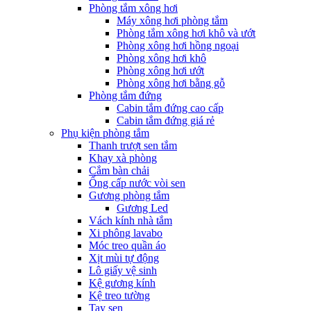
Phòng tắm xông hơi
Máy xông hơi phòng tắm
Phòng tắm xông hơi khô và ướt
Phòng xông hơi hồng ngoại
Phòng xông hơi khô
Phòng xông hơi ướt
Phòng xông hơi bằng gỗ
Phòng tắm đứng
Cabin tắm đứng cao cấp
Cabin tắm đứng giá rẻ
Phụ kiện phòng tắm
Thanh trượt sen tắm
Khay xà phòng
Cắm bàn chải
Ống cấp nước vòi sen
Gương phòng tắm
Gương Led
Vách kính nhà tắm
Xi phông lavabo
Móc treo quần áo
Xịt mùi tự động
Lô giấy vệ sinh
Kệ gương kính
Kệ treo tường
Tay sen