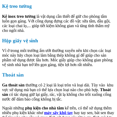
Kệ treo tường
Kệ inox treo tường
là vật dụng cần thiết để giữ cho phòng tắm
luôn gọn gàng. Với công dụng đựng các đồ vật: sữa tắm, dầu gội,
các loại chai lọ,... giúp tiết kiệm không gian và tăng tính thẩm mỹ
cho ngôi nhà.
Hộp giấy vệ sinh
Vì ở trong môi trường ẩm ướt thường xuyên nên khi chọn các loại
móc này hãy chọn loại làm bằng thép không gỉ để giúp cho sản
phẩm sử dụng được lâu hơn. Móc giấy giúp cho không gian phòng
vệ sinh nhà bạn trở lên gọn gàng, tiện lợi hơn rất nhiều.
Thoát sàn
Ga thoát sàn
thường có 2 loại là loại tròn và loại dài. Tùy vào khu
vực sử dụng mà bạn có thể lựa chọn loại nào cho phù hợp.
Thoát
sàn
có tác dụng giữ lại giấy, rác, vật lạ không cho trôi xuống cống
nước để đảm bảo cống không bị tắc.
Ngoài những
phụ kiện cho nhà tắm
kể trên, có thể sử dụng thêm
nhiều phụ kiện khác như
máy sấy khô tay
hay tay sen, bát sen thay