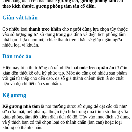
kiểu dáng kích cỡ khác nhau:
gương led, gương phòng tắm cắt
theo kích thước, gương phòng tắm tân cổ điển.
Giàn vắt khăn
Có nhiều loại
thanh treo khăn
cho người dùng lựa chọn tùy thuộc
vào số lượng người sử dụng trong gia đình và diện tích phòng tắm
nhà bạn. Lựa chọn một chiếc thanh treo khăn sẽ giúp ngăn ngừa
nhiều loại vi khuẩn.
Dàn móc áo
Hiện nay trên thị trường có rất nhiều loại
móc treo quần áo
từ đơn
giản đến thiết kế cầu kỳ phức tạp. Móc áo cũng có nhiều sản phẩm
với giá từ thấp cho đến cao, đa số giá thành chênh lệch là do chất
liệu và độ chi tiết của sản phẩm.
Kệ gương
Kệ gương nhà tắm
là nơi thường được sử dụng để đặt các đồ như
sữa rửa mặt, mỹ phẩm,.. thuận tiện hơn trong quá trình sử dụng vừa
giúp phòng tắm tiết kiệm diện tích để đồ. Tùy vào mục đích sử dụng
và ý thích bạn có thể chọn loại có thành chắn (lan can) hoặc loại
không có thành chắn.