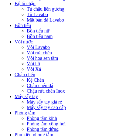
Bộ tủ chậu
Tủ chậu liền gương
Tủ Lavabo
Mặt bàn đá Lavabo
Bồn tiểu
Bồn tiểu nữ
Bồn tiểu nam
Vòi nước
Vòi Lavabo
Vòi rửa chén
Vòi hoa sen tắm
Vòi hồ
Vòi Xả
Chậu chén
Kệ Chén
Chậu chén đá
Chậu rửa chén Inox
Máy sấy tay
Máy sấy tay giá rẻ
Máy sấy tay cao cấp
Phòng tắm
Phòng tắm kính
Phòng tắm xông hơi
Phòng tắm đứng
Phụ kiện phòng tắm