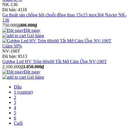
NK-136
Đã bán:
4118
Ga thoát sàn chống hôi chuôi đồng thau 15x15 inox304 Navier NK-
136
750.000₫
400.000₫
Đặt ngay
Giỏ hàng
Giảm 50%
NV-190T
Đã bán:
8513
Gương Led HV Tròn 60x60 Tắt Mở Cảm Ứng NV-190T
2.100.000₫
1.050.000₫
Đặt ngay
Giỏ hàng
Đầu
1
(current)
2
3
4
5
6
Cuối