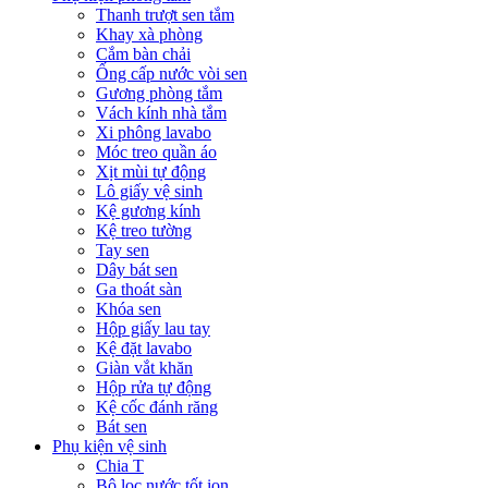
Thanh trượt sen tắm
Khay xà phòng
Cắm bàn chải
Ống cấp nước vòi sen
Gương phòng tắm
Vách kính nhà tắm
Xi phông lavabo
Móc treo quần áo
Xịt mùi tự động
Lô giấy vệ sinh
Kệ gương kính
Kệ treo tường
Tay sen
Dây bát sen
Ga thoát sàn
Khóa sen
Hộp giấy lau tay
Kệ đặt lavabo
Giàn vắt khăn
Hộp rửa tự động
Kệ cốc đánh răng
Bát sen
Phụ kiện vệ sinh
Chia T
Bộ lọc nước tốt ion