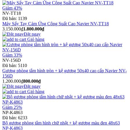
Giảm 43%
NV-TT18
Đã bán:
1139
Máy Sấy Tay Cảm Ứng Công Suất Cao Navier NV-TT18
3.150.000₫
1.800.000₫
Đặt ngay
Giỏ hàng
Giảm 33%
NV-156D
Đã bán:
5110
Gương phòng tắm hình tròn + kệ gương 50x40 cao cấp Navier NV-
156D
1.200.000₫
800.000₫
Đặt ngay
Giỏ hàng
Giảm 25%
NP-K4863
Đã bán:
6233
Bộ gương phòng tắm hình chữ nhật + kệ gương màu đen 48x63
NP-K4863