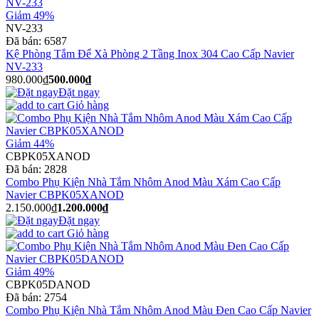
Giảm 49%
NV-233
Đã bán:
6587
Kệ Phòng Tắm Để Xà Phòng 2 Tầng Inox 304 Cao Cấp Navier
NV-233
980.000₫
500.000₫
Đặt ngay
Giỏ hàng
Giảm 44%
CBPK05XANOD
Đã bán:
2828
Combo Phụ Kiện Nhà Tắm Nhôm Anod Màu Xám Cao Cấp
Navier CBPK05XANOD
2.150.000₫
1.200.000₫
Đặt ngay
Giỏ hàng
Giảm 49%
CBPK05DANOD
Đã bán:
2754
Combo Phụ Kiện Nhà Tắm Nhôm Anod Màu Đen Cao Cấp Navier