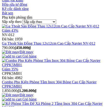
Giàn vắt khăn
Hộp rửa tự động
Kệ cốc đánh răng
Bát sen
Phụ kiện phòng tắm
Sắp xếp theo
Giảm 43%
NV-012
Đã bán:
1959
Ga Thoát Sàn Đồng Thau 12x12cm Cao Cấp Navier NV-012
790.000₫
450.000₫
Đặt ngay
Giỏ hàng
Giảm 35%
CPPK5MI01
Đã bán:
4982
Combo Phụ Kiện Phòng Tắm Inox 304 Bóng Cao Cấp Navier
CPPK5MI01
1.850.000₫
1.200.000₫
Đặt ngay
Giỏ hàng