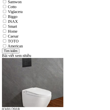
Samwon
Cotto
Viglacera
Biggo
INAX
Smart
Home
Caesar
TOTO
American
Bài viết xem nhiều
03/01/2018