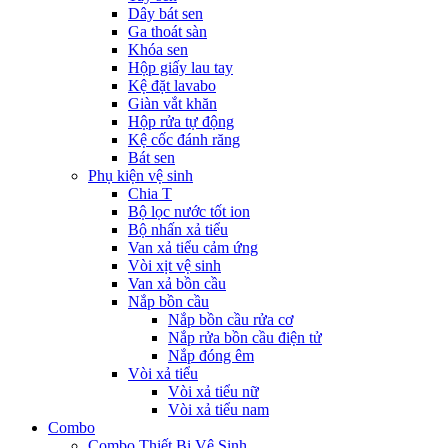
Dây bát sen
Ga thoát sàn
Khóa sen
Hộp giấy lau tay
Kệ đặt lavabo
Giàn vắt khăn
Hộp rửa tự động
Kệ cốc đánh răng
Bát sen
Phụ kiện vệ sinh
Chia T
Bộ lọc nước tốt ion
Bộ nhấn xả tiểu
Van xả tiểu cảm ứng
Vòi xịt vệ sinh
Van xả bồn cầu
Nắp bồn cầu
Nắp bồn cầu rửa cơ
Nắp rửa bồn cầu điện tử
Nắp đóng êm
Vòi xả tiểu
Vòi xả tiểu nữ
Vòi xả tiểu nam
Combo
Combo Thiết Bị Vệ Sinh