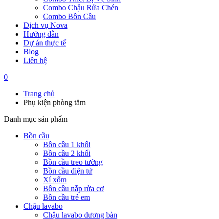
Combo Chậu Rửa Chén
Combo Bồn Cầu
Dịch vụ Nova
Hướng dẫn
Dự án thực tế
Blog
Liên hệ
0
Trang chủ
Phụ kiện phòng tắm
Danh mục sản phẩm
Bồn cầu
Bồn cầu 1 khối
Bồn cầu 2 khối
Bồn cầu treo tường
Bồn cầu điện tử
Xí xổm
Bồn cầu nắp rửa cơ
Bồn cầu trẻ em
Chậu lavabo
Chậu lavabo dương bàn