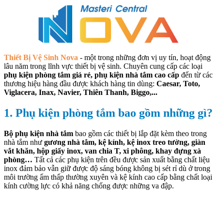
Thiết Bị Vệ Sinh Nova
- một trong những đơn vị uy tín, hoạt động
lâu năm trong lĩnh vực thiết bị vệ sinh. Chuyên cung cấp các loại
phụ kiện phòng tắm giá rẻ, phụ kiện nhà tắm cao cấp
đến từ các
thương hiệu hàng đầu được khách hàng tin dùng:
Caesar, Toto,
Viglacera, Inax, Navier, Thiên Thanh, Biggo,...
1. Phụ kiện phòng tắm bao gồm những gì?
Bộ phụ kiện nhà tắm
bao gồm các thiết bị lắp đặt kèm theo trong
nhà tắm như
gương nhà tắm, kệ kính, kệ inox treo tường, giàn
vắt khăn, hộp giấy inox, van chia T, xi phông, khay đựng xà
phòng…
Tất cả các phụ kiện trên đều được sản xuất bằng chất liệu
inox đảm bảo vẫn giữ được độ sáng bóng không bị sét rỉ dù ở trong
môi trường ẩm thấp thường xuyên và kệ kính cao cấp bằng chất loại
kính cường lực có khả năng chống được những va đập.