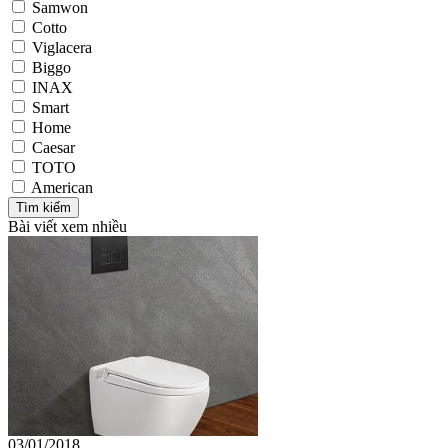
Samwon
Cotto
Viglacera
Biggo
INAX
Smart
Home
Caesar
TOTO
American
Bài viết xem nhiều
03/01/2018