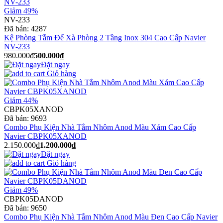
Giảm 49%
NV-233
Đã bán:
4287
Kệ Phòng Tắm Để Xà Phòng 2 Tầng Inox 304 Cao Cấp Navier
NV-233
980.000₫
500.000₫
Đặt ngay
Giỏ hàng
Giảm 44%
CBPK05XANOD
Đã bán:
9693
Combo Phụ Kiện Nhà Tắm Nhôm Anod Màu Xám Cao Cấp
Navier CBPK05XANOD
2.150.000₫
1.200.000₫
Đặt ngay
Giỏ hàng
Giảm 49%
CBPK05DANOD
Đã bán:
9650
Combo Phụ Kiện Nhà Tắm Nhôm Anod Màu Đen Cao Cấp Navier