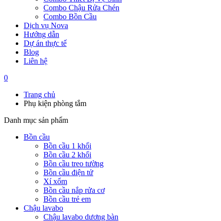
Combo Chậu Rửa Chén
Combo Bồn Cầu
Dịch vụ Nova
Hướng dẫn
Dự án thực tế
Blog
Liên hệ
0
Trang chủ
Phụ kiện phòng tắm
Danh mục sản phẩm
Bồn cầu
Bồn cầu 1 khối
Bồn cầu 2 khối
Bồn cầu treo tường
Bồn cầu điện tử
Xí xổm
Bồn cầu nắp rửa cơ
Bồn cầu trẻ em
Chậu lavabo
Chậu lavabo dương bàn