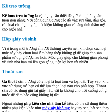
Kệ treo tường
Kệ inox treo tường
là vật dụng cần thiết để giữ cho phòng tắm
luôn gọn gàng. Với công dụng đựng các đồ vật: sữa tắm, dầu gội,
các loại chai lọ,... giúp tiết kiệm không gian và tăng tính thẩm mỹ
cho ngôi nhà.
Hộp giấy vệ sinh
Vì ở trong môi trường ẩm ướt thường xuyên nên khi chọn các loại
móc này hãy chọn loại làm bằng thép không gỉ để giúp cho sản
phẩm sử dụng được lâu hơn. Móc giấy giúp cho không gian phòng
vệ sinh nhà bạn trở lên gọn gàng, tiện lợi hơn rất nhiều.
Thoát sàn
Ga thoát sàn
thường có 2 loại là loại tròn và loại dài. Tùy vào khu
vực sử dụng mà bạn có thể lựa chọn loại nào cho phù hợp.
Thoát
sàn
có tác dụng giữ lại giấy, rác, vật lạ không cho trôi xuống cống
nước để đảm bảo cống không bị tắc.
Ngoài những
phụ kiện cho nhà tắm
kể trên, có thể sử dụng thêm
nhiều phụ kiện khác như
máy sấy khô tay
hay tay sen, bát sen thay