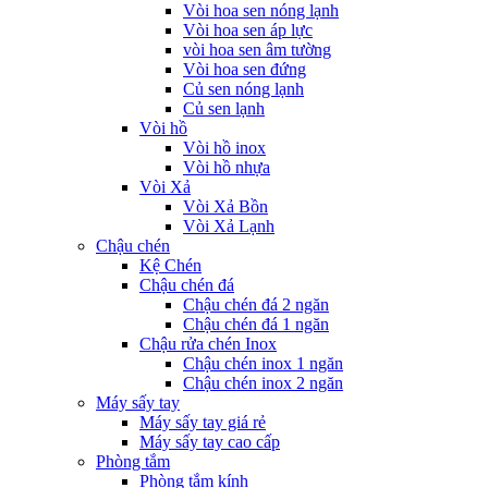
Vòi hoa sen nóng lạnh
Vòi hoa sen áp lực
vòi hoa sen âm tường
Vòi hoa sen đứng
Củ sen nóng lạnh
Củ sen lạnh
Vòi hồ
Vòi hồ inox
Vòi hồ nhựa
Vòi Xả
Vòi Xả Bồn
Vòi Xả Lạnh
Chậu chén
Kệ Chén
Chậu chén đá
Chậu chén đá 2 ngăn
Chậu chén đá 1 ngăn
Chậu rửa chén Inox
Chậu chén inox 1 ngăn
Chậu chén inox 2 ngăn
Máy sấy tay
Máy sấy tay giá rẻ
Máy sấy tay cao cấp
Phòng tắm
Phòng tắm kính