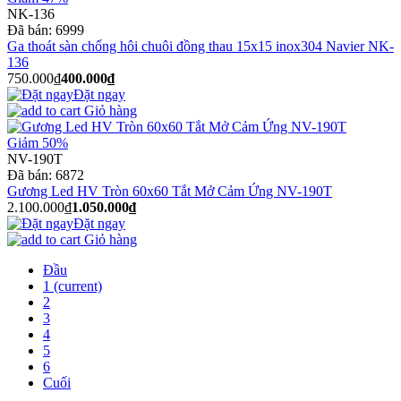
NK-136
Đã bán:
6999
Ga thoát sàn chống hôi chuôi đồng thau 15x15 inox304 Navier NK-
136
750.000₫
400.000₫
Đặt ngay
Giỏ hàng
Giảm 50%
NV-190T
Đã bán:
6872
Gương Led HV Tròn 60x60 Tắt Mở Cảm Ứng NV-190T
2.100.000₫
1.050.000₫
Đặt ngay
Giỏ hàng
Đầu
1
(current)
2
3
4
5
6
Cuối