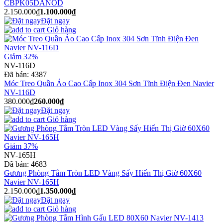
CBPK05DANOD
2.150.000₫
1.100.000₫
Đặt ngay
Giỏ hàng
Giảm 32%
NV-116D
Đã bán:
4387
Móc Treo Quần Áo Cao Cấp Inox 304 Sơn Tĩnh Điện Đen Navier
NV-116D
380.000₫
260.000₫
Đặt ngay
Giỏ hàng
Giảm 37%
NV-165H
Đã bán:
4683
Gương Phòng Tắm Tròn LED Vàng Sấy Hiển Thị Giờ 60X60
Navier NV-165H
2.150.000₫
1.350.000₫
Đặt ngay
Giỏ hàng