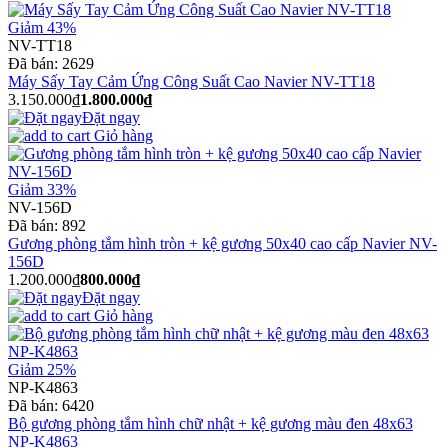
Giảm 43%
NV-TT18
Đã bán:
2629
Máy Sấy Tay Cảm Ứng Công Suất Cao Navier NV-TT18
3.150.000₫
1.800.000₫
Đặt ngay
Giỏ hàng
Giảm 33%
NV-156D
Đã bán:
892
Gương phòng tắm hình tròn + kệ gương 50x40 cao cấp Navier NV-
156D
1.200.000₫
800.000₫
Đặt ngay
Giỏ hàng
Giảm 25%
NP-K4863
Đã bán:
6420
Bộ gương phòng tắm hình chữ nhật + kệ gương màu đen 48x63
NP-K4863