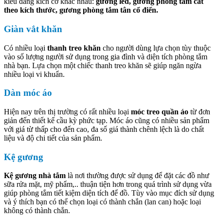
kiểu dáng kích cỡ khác nhau:
gương led, gương phòng tắm cắt
theo kích thước, gương phòng tắm tân cổ điển.
Giàn vắt khăn
Có nhiều loại
thanh treo khăn
cho người dùng lựa chọn tùy thuộc
vào số lượng người sử dụng trong gia đình và diện tích phòng tắm
nhà bạn. Lựa chọn một chiếc thanh treo khăn sẽ giúp ngăn ngừa
nhiều loại vi khuẩn.
Dàn móc áo
Hiện nay trên thị trường có rất nhiều loại
móc treo quần áo
từ đơn
giản đến thiết kế cầu kỳ phức tạp. Móc áo cũng có nhiều sản phẩm
với giá từ thấp cho đến cao, đa số giá thành chênh lệch là do chất
liệu và độ chi tiết của sản phẩm.
Kệ gương
Kệ gương nhà tắm
là nơi thường được sử dụng để đặt các đồ như
sữa rửa mặt, mỹ phẩm,.. thuận tiện hơn trong quá trình sử dụng vừa
giúp phòng tắm tiết kiệm diện tích để đồ. Tùy vào mục đích sử dụng
và ý thích bạn có thể chọn loại có thành chắn (lan can) hoặc loại
không có thành chắn.