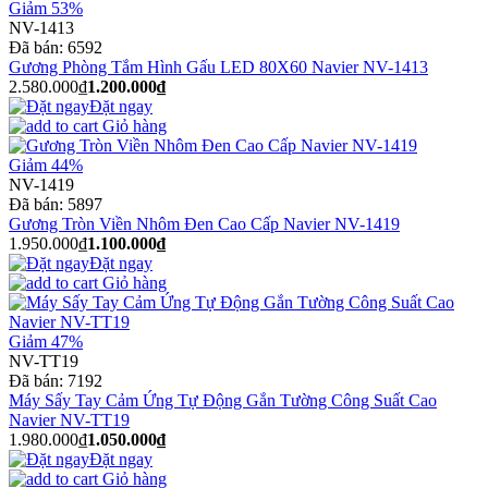
Giảm 53%
NV-1413
Đã bán:
6592
Gương Phòng Tắm Hình Gấu LED 80X60 Navier NV-1413
2.580.000₫
1.200.000₫
Đặt ngay
Giỏ hàng
Giảm 44%
NV-1419
Đã bán:
5897
Gương Tròn Viền Nhôm Đen Cao Cấp Navier NV-1419
1.950.000₫
1.100.000₫
Đặt ngay
Giỏ hàng
Giảm 47%
NV-TT19
Đã bán:
7192
Máy Sấy Tay Cảm Ứng Tự Động Gắn Tường Công Suất Cao
Navier NV-TT19
1.980.000₫
1.050.000₫
Đặt ngay
Giỏ hàng