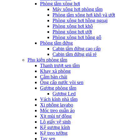
Phòng tắm xông hơi
Máy xông hơi phòng tắm
Phòng tắm xông hơi khô và ướt
Phòng xông hơi hồng ngoại
Phòng xông hơi khô
Phòng xông hơi ướt
Phòng xông hơi bằng gỗ
Phòng tắm đứng
Cabin tắm đứng cao cấp
Cabin tắm đứng giá rẻ
Phụ kiện phòng tắm
Thanh trượt sen tắm
Khay xà phòng
Cắm bàn chải
Ống cấp nước vòi sen
Gương phòng tắm
Gương Led
Vách kính nhà tắm
Xi phông lavabo
Móc treo quần áo
Xịt mùi tự động
Lô giấy vệ sinh
Kệ gương kính
Kệ treo tường
Tay sen