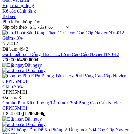
Giàn vắt khăn
Hộp rửa tự động
Kệ cốc đánh răng
Bát sen
Phụ kiện phòng tắm
Sắp xếp theo
Giảm 43%
NV-012
Đã bán:
4942
Ga Thoát Sàn Đồng Thau 12x12cm Cao Cấp Navier NV-012
790.000₫
450.000₫
Đặt ngay
Giỏ hàng
Giảm 35%
CPPK5MI01
Đã bán:
8151
Combo Phụ Kiện Phòng Tắm Inox 304 Bóng Cao Cấp Navier
CPPK5MI01
1.850.000₫
1.200.000₫
Đặt ngay
Giỏ hàng