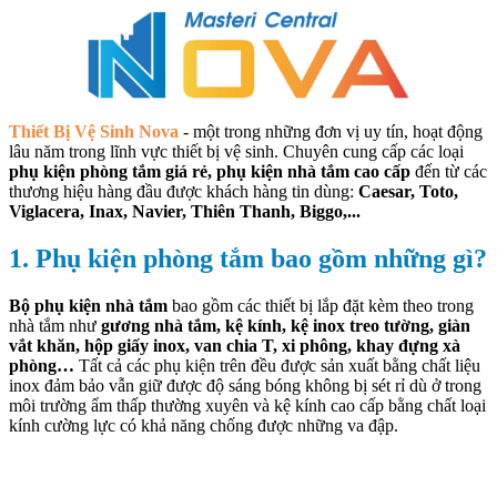
Thiết Bị Vệ Sinh Nova
- một trong những đơn vị uy tín, hoạt động
lâu năm trong lĩnh vực thiết bị vệ sinh. Chuyên cung cấp các loại
phụ kiện phòng tắm giá rẻ, phụ kiện nhà tắm cao cấp
đến từ các
thương hiệu hàng đầu được khách hàng tin dùng:
Caesar, Toto,
Viglacera, Inax, Navier, Thiên Thanh, Biggo,...
1. Phụ kiện phòng tắm bao gồm những gì?
Bộ phụ kiện nhà tắm
bao gồm các thiết bị lắp đặt kèm theo trong
nhà tắm như
gương nhà tắm, kệ kính, kệ inox treo tường, giàn
vắt khăn, hộp giấy inox, van chia T, xi phông, khay đựng xà
phòng…
Tất cả các phụ kiện trên đều được sản xuất bằng chất liệu
inox đảm bảo vẫn giữ được độ sáng bóng không bị sét rỉ dù ở trong
môi trường ẩm thấp thường xuyên và kệ kính cao cấp bằng chất loại
kính cường lực có khả năng chống được những va đập.