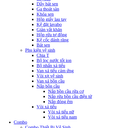
Dây bát sen
Ga thoát sàn
Khóa sen
Hộp giấy lau tay
Kệ đặt lavabo
Giàn vắt khăn
Hộp rửa tự động
Kệ cốc đánh răng
Bát sen
Phụ kiện vệ sinh
Chia T
Bộ lọc nước tốt ion
Bộ nhấn xả tiểu
Van xả tiểu cảm ứng
Vòi xịt vệ sinh
Van xả bồn cầu
Nắp bồn cầu
Nắp bồn cầu rửa cơ
Nắp rửa bồn cầu điện tử
Nắp đóng êm
Vòi xả tiểu
Vòi xả tiểu nữ
Vòi xả tiểu nam
Combo
Combo Thiết Bị Vệ Sinh