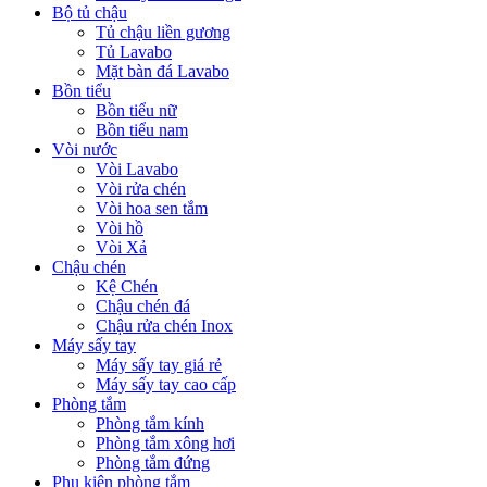
Bộ tủ chậu
Tủ chậu liền gương
Tủ Lavabo
Mặt bàn đá Lavabo
Bồn tiểu
Bồn tiểu nữ
Bồn tiểu nam
Vòi nước
Vòi Lavabo
Vòi rửa chén
Vòi hoa sen tắm
Vòi hồ
Vòi Xả
Chậu chén
Kệ Chén
Chậu chén đá
Chậu rửa chén Inox
Máy sấy tay
Máy sấy tay giá rẻ
Máy sấy tay cao cấp
Phòng tắm
Phòng tắm kính
Phòng tắm xông hơi
Phòng tắm đứng
Phụ kiện phòng tắm