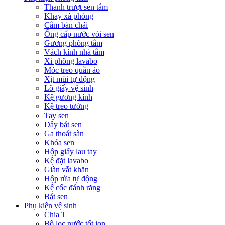
Thanh trượt sen tắm
Khay xà phòng
Cắm bàn chải
Ống cấp nước vòi sen
Gương phòng tắm
Vách kính nhà tắm
Xi phông lavabo
Móc treo quần áo
Xịt mùi tự động
Lô giấy vệ sinh
Kệ gương kính
Kệ treo tường
Tay sen
Dây bát sen
Ga thoát sàn
Khóa sen
Hộp giấy lau tay
Kệ đặt lavabo
Giàn vắt khăn
Hộp rửa tự động
Kệ cốc đánh răng
Bát sen
Phụ kiện vệ sinh
Chia T
Bộ lọc nước tốt ion