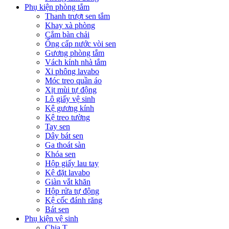
Phụ kiện phòng tắm
Thanh trượt sen tắm
Khay xà phòng
Cắm bàn chải
Ống cấp nước vòi sen
Gương phòng tắm
Vách kính nhà tắm
Xi phông lavabo
Móc treo quần áo
Xịt mùi tự động
Lô giấy vệ sinh
Kệ gương kính
Kệ treo tường
Tay sen
Dây bát sen
Ga thoát sàn
Khóa sen
Hộp giấy lau tay
Kệ đặt lavabo
Giàn vắt khăn
Hộp rửa tự động
Kệ cốc đánh răng
Bát sen
Phụ kiện vệ sinh
Chia T