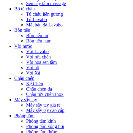
Sen cây tắm massage
Bộ tủ chậu
Tủ chậu liền gương
Tủ Lavabo
Mặt bàn đá Lavabo
Bồn tiểu
Bồn tiểu nữ
Bồn tiểu nam
Vòi nước
Vòi Lavabo
Vòi rửa chén
Vòi hoa sen tắm
Vòi hồ
Vòi Xả
Chậu chén
Kệ Chén
Chậu chén đá
Chậu rửa chén Inox
Máy sấy tay
Máy sấy tay giá rẻ
Máy sấy tay cao cấp
Phòng tắm
Phòng tắm kính
Phòng tắm xông hơi
Phòng tắm đứng