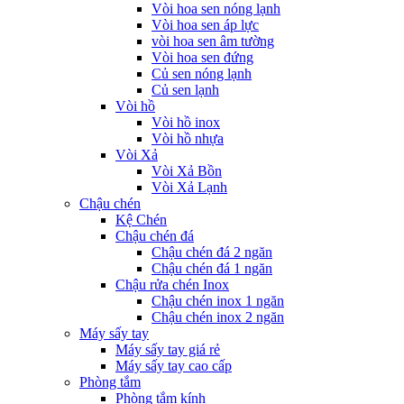
Vòi hoa sen nóng lạnh
Vòi hoa sen áp lực
vòi hoa sen âm tường
Vòi hoa sen đứng
Củ sen nóng lạnh
Củ sen lạnh
Vòi hồ
Vòi hồ inox
Vòi hồ nhựa
Vòi Xả
Vòi Xả Bồn
Vòi Xả Lạnh
Chậu chén
Kệ Chén
Chậu chén đá
Chậu chén đá 2 ngăn
Chậu chén đá 1 ngăn
Chậu rửa chén Inox
Chậu chén inox 1 ngăn
Chậu chén inox 2 ngăn
Máy sấy tay
Máy sấy tay giá rẻ
Máy sấy tay cao cấp
Phòng tắm
Phòng tắm kính