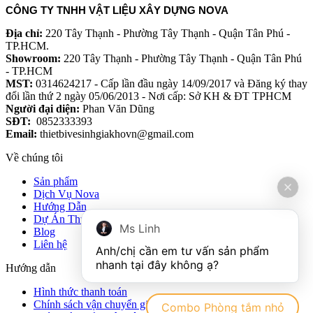
CÔNG TY TNHH VẬT LIỆU XÂY DỰNG NOVA
Địa chỉ:
220 Tây Thạnh - Phường Tây Thạnh - Quận Tân Phú -
TP.HCM.
Showroom:
220 Tây Thạnh - Phường Tây Thạnh - Quận Tân Phú
- TP.HCM
MST:
0314624217 - Cấp lần đầu ngày 14/09/2017 và Đăng ký thay
đổi lần thứ 2 ngày 05/06/2013 - Nơi cấp: Sở KH & ĐT TPHCM
Người đại diện:
Phan Văn Dũng
SĐT:
0852333393
Email:
thietbivesinhgiakhovn@gmail.com
Về chúng tôi
Sản phẩm
Dịch Vụ Nova
Hướng Dẫn
Dự Án Thực Tế
Ms Linh
Blog
Liên hệ
Anh/chị cần em tư vấn sản phẩm 
Hướng dẫn
Hình thức thanh toán
Chính sách vận chuyển giao nhận hàng hóa
Combo Phòng tắm nhỏ