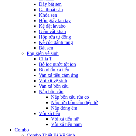
Dây bát sen
Ga thoát sàn
Khóa sen
Hộp giấy lau tay
Kệ đặt lavabo
Giàn vắt khăn
Hộp rửa tự động
Kệ cốc đánh răng
Bát sen
Phụ kiện vệ sinh
Chia T
Bộ lọc nước tốt ion
Bộ nhấn xả tiểu
Van xả tiểu cảm ứng
Vòi xịt vệ sinh
Van xả bồn cầu
Nắp bồn cầu
Nắp bồn cầu rửa cơ
Nắp rửa bồn cầu điện tử
Nắp đóng êm
Vòi xả tiểu
Vòi xả tiểu nữ
Vòi xả tiểu nam
Combo
Combo Thiết Bị Vệ Sinh