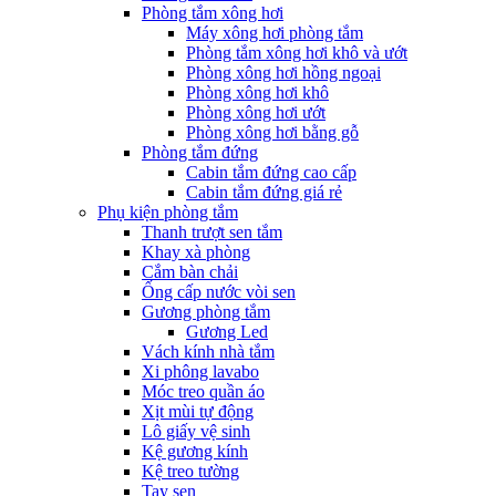
Phòng tắm xông hơi
Máy xông hơi phòng tắm
Phòng tắm xông hơi khô và ướt
Phòng xông hơi hồng ngoại
Phòng xông hơi khô
Phòng xông hơi ướt
Phòng xông hơi bằng gỗ
Phòng tắm đứng
Cabin tắm đứng cao cấp
Cabin tắm đứng giá rẻ
Phụ kiện phòng tắm
Thanh trượt sen tắm
Khay xà phòng
Cắm bàn chải
Ống cấp nước vòi sen
Gương phòng tắm
Gương Led
Vách kính nhà tắm
Xi phông lavabo
Móc treo quần áo
Xịt mùi tự động
Lô giấy vệ sinh
Kệ gương kính
Kệ treo tường
Tay sen