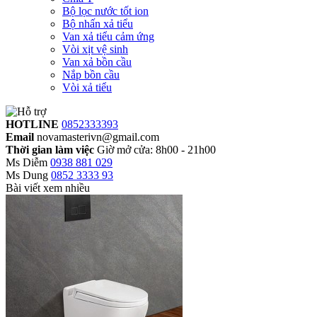
Bộ lọc nước tốt ion
Bộ nhấn xả tiểu
Van xả tiểu cảm ứng
Vòi xịt vệ sinh
Van xả bồn cầu
Nắp bồn cầu
Vòi xả tiểu
HOTLINE
0852333393
Email
novamasterivn@gmail.com
Thời gian làm việc
Giờ mở cửa: 8h00 - 21h00
Ms Diễm
0938 881 029
Ms Dung
0852 3333 93
Bài viết xem nhiều