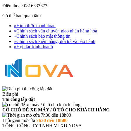
Điện thoại: 0816333373
Có thể bạn quan tâm
»
Hình thức thanh toán
»
Chính sách vận chuyển giao nhận hàng hóa
»
Chính sách bảo mật thông tin
»
Chính sách kiểm hàng, đôi trả và bảo hành
»
Hợp tác kinh doanh
Biểu phí
Thi công lắp đặt
CÓ CHỐ ĐỂ XE MÁY / Ô TÔ CHO KHÁCH HÀNG
Thời gian mở cửa
7h30 đến 18h00
TỔNG CÔNG TY TNHH VLXD NOVA