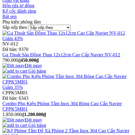
Giàn vắt khăn
Hộp rửa tự động
Kệ cốc đánh răng
Bát sen
Phụ kiện phòng tắm
Sắp xếp theo
Giảm 43%
NV-012
Đã bán:
9370
Ga Thoát Sàn Đồng Thau 12x12cm Cao Cấp Navier NV-012
790.000₫
450.000₫
Đặt ngay
Giỏ hàng
Giảm 35%
CPPK5MI01
Đã bán:
6343
Combo Phụ Kiện Phòng Tắm Inox 304 Bóng Cao Cấp Navier
CPPK5MI01
1.850.000₫
1.200.000₫
Đặt ngay
Giỏ hàng