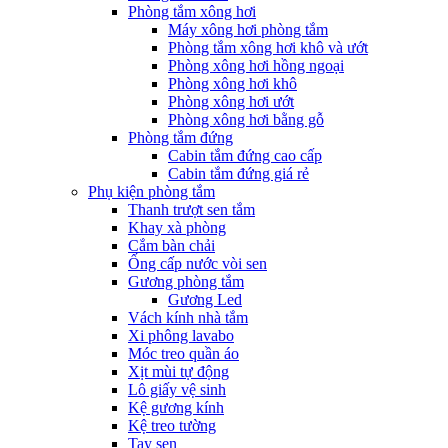
Phòng tắm xông hơi
Máy xông hơi phòng tắm
Phòng tắm xông hơi khô và ướt
Phòng xông hơi hồng ngoại
Phòng xông hơi khô
Phòng xông hơi ướt
Phòng xông hơi bằng gỗ
Phòng tắm đứng
Cabin tắm đứng cao cấp
Cabin tắm đứng giá rẻ
Phụ kiện phòng tắm
Thanh trượt sen tắm
Khay xà phòng
Cắm bàn chải
Ống cấp nước vòi sen
Gương phòng tắm
Gương Led
Vách kính nhà tắm
Xi phông lavabo
Móc treo quần áo
Xịt mùi tự động
Lô giấy vệ sinh
Kệ gương kính
Kệ treo tường
Tay sen