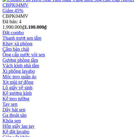
Giảm 45%
CBPK04MV
Đã bán:
4
1.990.000₫
1.100.000₫
Đặt combo
Thanh trượt sen tắm
Khay xà phòng
Cắm bàn chải
Ống cấp nước vòi sen
Gương phòng tắm
Vách kính nhà tắm
Xi phông lavabo
Móc treo quần áo
Xịt mùi tự động
Lô giấy vệ sinh
Kệ gương kính
Kệ treo tường
Tay sen
Dây bát sen
Ga thoát sàn
Khóa sen
Hộp giấy lau tay
Kệ đặt lavabo