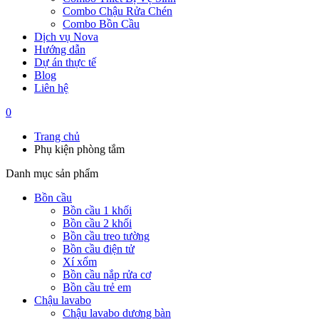
Combo Chậu Rửa Chén
Combo Bồn Cầu
Dịch vụ Nova
Hướng dẫn
Dự án thực tế
Blog
Liên hệ
0
Trang chủ
Phụ kiện phòng tắm
Danh mục sản phẩm
Bồn cầu
Bồn cầu 1 khối
Bồn cầu 2 khối
Bồn cầu treo tường
Bồn cầu điện tử
Xí xổm
Bồn cầu nắp rửa cơ
Bồn cầu trẻ em
Chậu lavabo
Chậu lavabo dương bàn