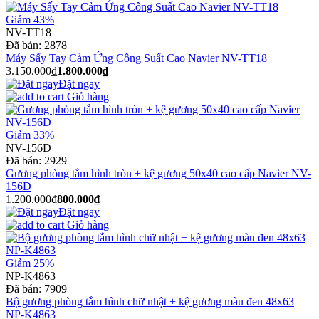
Giảm 43%
NV-TT18
Đã bán:
2878
Máy Sấy Tay Cảm Ứng Công Suất Cao Navier NV-TT18
3.150.000₫
1.800.000₫
Đặt ngay
Giỏ hàng
Giảm 33%
NV-156D
Đã bán:
2929
Gương phòng tắm hình tròn + kệ gương 50x40 cao cấp Navier NV-
156D
1.200.000₫
800.000₫
Đặt ngay
Giỏ hàng
Giảm 25%
NP-K4863
Đã bán:
7909
Bộ gương phòng tắm hình chữ nhật + kệ gương màu đen 48x63
NP-K4863