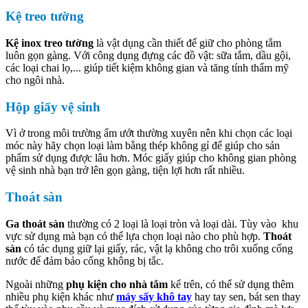
Kệ treo tường
Kệ inox treo tường
là vật dụng cần thiết để giữ cho phòng tắm
luôn gọn gàng. Với công dụng đựng các đồ vật: sữa tắm, dầu gội,
các loại chai lọ,... giúp tiết kiệm không gian và tăng tính thẩm mỹ
cho ngôi nhà.
Hộp giấy vệ sinh
Vì ở trong môi trường ẩm ướt thường xuyên nên khi chọn các loại
móc này hãy chọn loại làm bằng thép không gỉ để giúp cho sản
phẩm sử dụng được lâu hơn. Móc giấy giúp cho không gian phòng
vệ sinh nhà bạn trở lên gọn gàng, tiện lợi hơn rất nhiều.
Thoát sàn
Ga thoát sàn
thường có 2 loại là loại tròn và loại dài. Tùy vào khu
vực sử dụng mà bạn có thể lựa chọn loại nào cho phù hợp.
Thoát
sàn
có tác dụng giữ lại giấy, rác, vật lạ không cho trôi xuống cống
nước để đảm bảo cống không bị tắc.
Ngoài những
phụ kiện cho nhà tắm
kể trên, có thể sử dụng thêm
nhiều phụ kiện khác như
máy sấy khô tay
hay tay sen, bát sen thay