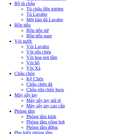
Bộ tủ chậu
Tủ chậu liền gương
Tủ Lavabo
Mặt bàn đá Lavabo
Bồn tiểu
Bồn tiểu nữ
Bồn tiểu nam
Vòi nước
Vòi Lavabo
Vòi rửa chén
Vòi hoa sen tắm
Vòi hồ
Vòi Xả
Chậu chén
Kệ Chén
Chậu chén đá
Chậu rửa chén Inox
Máy sấy tay
Máy sấy tay giá rẻ
Máy sấy tay cao cấp
Phòng tắm
Phòng tắm kính
Phòng tắm xông hơi
Phòng tắm đứng
Phụ kiện phòng tắm