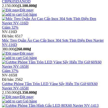
CBPK05DANOD
2.150.000₫
1.100.000₫
Đặt ngay
Giỏ hàng
Giảm 32%
NV-116D
Đã bán:
6517
Móc Treo Quần Áo Cao Cấp Inox 304 Sơn Tĩnh Điện Đen Navier
NV-116D
380.000₫
260.000₫
Đặt ngay
Giỏ hàng
Giảm 37%
NV-165H
Đã bán:
2562
Gương Phòng Tắm Tròn LED Vàng Sấy Hiển Thị Giờ 60X60
Navier NV-165H
2.150.000₫
1.350.000₫
Đặt ngay
Giỏ hàng