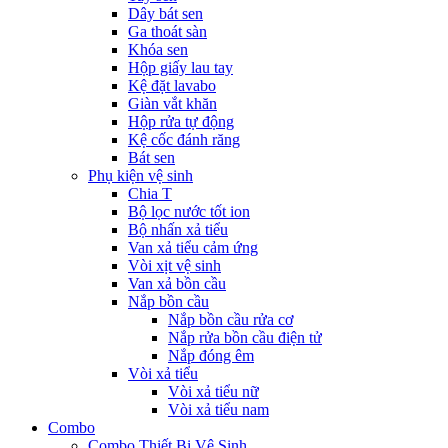
Dây bát sen
Ga thoát sàn
Khóa sen
Hộp giấy lau tay
Kệ đặt lavabo
Giàn vắt khăn
Hộp rửa tự động
Kệ cốc đánh răng
Bát sen
Phụ kiện vệ sinh
Chia T
Bộ lọc nước tốt ion
Bộ nhấn xả tiểu
Van xả tiểu cảm ứng
Vòi xịt vệ sinh
Van xả bồn cầu
Nắp bồn cầu
Nắp bồn cầu rửa cơ
Nắp rửa bồn cầu điện tử
Nắp đóng êm
Vòi xả tiểu
Vòi xả tiểu nữ
Vòi xả tiểu nam
Combo
Combo Thiết Bị Vệ Sinh