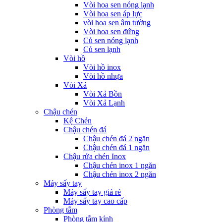
Vòi hoa sen nóng lạnh
Vòi hoa sen áp lực
vòi hoa sen âm tường
Vòi hoa sen đứng
Củ sen nóng lạnh
Củ sen lạnh
Vòi hồ
Vòi hồ inox
Vòi hồ nhựa
Vòi Xả
Vòi Xả Bồn
Vòi Xả Lạnh
Chậu chén
Kệ Chén
Chậu chén đá
Chậu chén đá 2 ngăn
Chậu chén đá 1 ngăn
Chậu rửa chén Inox
Chậu chén inox 1 ngăn
Chậu chén inox 2 ngăn
Máy sấy tay
Máy sấy tay giá rẻ
Máy sấy tay cao cấp
Phòng tắm
Phòng tắm kính