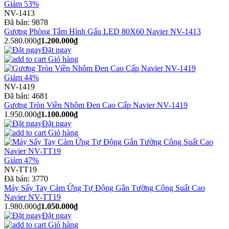
Giảm 53%
NV-1413
Đã bán:
9878
Gương Phòng Tắm Hình Gấu LED 80X60 Navier NV-1413
2.580.000₫
1.200.000₫
Đặt ngay
Giỏ hàng
Giảm 44%
NV-1419
Đã bán:
4681
Gương Tròn Viền Nhôm Đen Cao Cấp Navier NV-1419
1.950.000₫
1.100.000₫
Đặt ngay
Giỏ hàng
Giảm 47%
NV-TT19
Đã bán:
3770
Máy Sấy Tay Cảm Ứng Tự Động Gắn Tường Công Suất Cao
Navier NV-TT19
1.980.000₫
1.050.000₫
Đặt ngay
Giỏ hàng