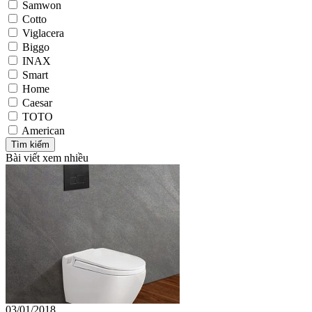
Samwon
Cotto
Viglacera
Biggo
INAX
Smart
Home
Caesar
TOTO
American
Bài viết xem nhiều
03/01/2018