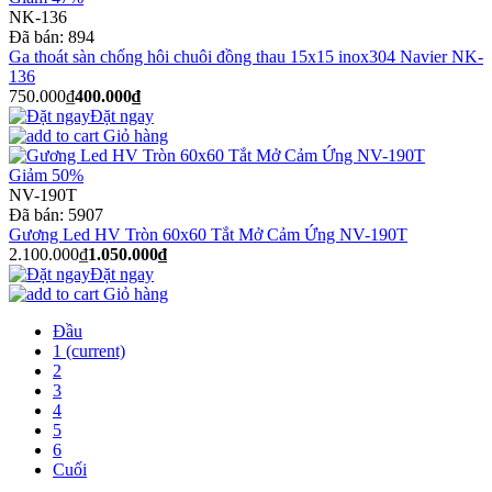
NK-136
Đã bán:
894
Ga thoát sàn chống hôi chuôi đồng thau 15x15 inox304 Navier NK-
136
750.000₫
400.000₫
Đặt ngay
Giỏ hàng
Giảm 50%
NV-190T
Đã bán:
5907
Gương Led HV Tròn 60x60 Tắt Mở Cảm Ứng NV-190T
2.100.000₫
1.050.000₫
Đặt ngay
Giỏ hàng
Đầu
1
(current)
2
3
4
5
6
Cuối