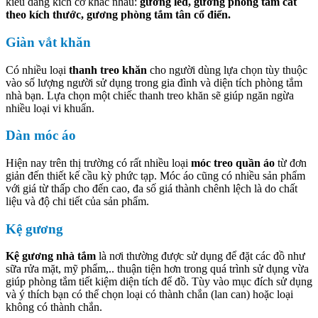
kiểu dáng kích cỡ khác nhau:
gương led, gương phòng tắm cắt
theo kích thước, gương phòng tắm tân cổ điển.
Giàn vắt khăn
Có nhiều loại
thanh treo khăn
cho người dùng lựa chọn tùy thuộc
vào số lượng người sử dụng trong gia đình và diện tích phòng tắm
nhà bạn. Lựa chọn một chiếc thanh treo khăn sẽ giúp ngăn ngừa
nhiều loại vi khuẩn.
Dàn móc áo
Hiện nay trên thị trường có rất nhiều loại
móc treo quần áo
từ đơn
giản đến thiết kế cầu kỳ phức tạp. Móc áo cũng có nhiều sản phẩm
với giá từ thấp cho đến cao, đa số giá thành chênh lệch là do chất
liệu và độ chi tiết của sản phẩm.
Kệ gương
Kệ gương nhà tắm
là nơi thường được sử dụng để đặt các đồ như
sữa rửa mặt, mỹ phẩm,.. thuận tiện hơn trong quá trình sử dụng vừa
giúp phòng tắm tiết kiệm diện tích để đồ. Tùy vào mục đích sử dụng
và ý thích bạn có thể chọn loại có thành chắn (lan can) hoặc loại
không có thành chắn.