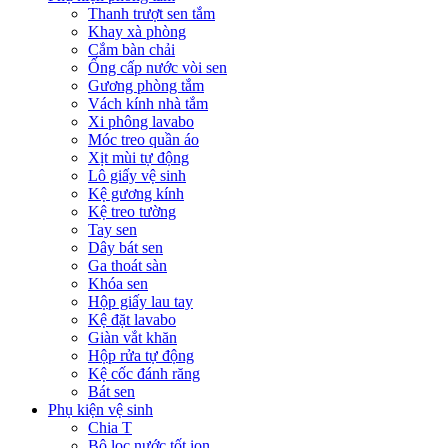
Thanh trượt sen tắm
Khay xà phòng
Cắm bàn chải
Ống cấp nước vòi sen
Gương phòng tắm
Vách kính nhà tắm
Xi phông lavabo
Móc treo quần áo
Xịt mùi tự động
Lô giấy vệ sinh
Kệ gương kính
Kệ treo tường
Tay sen
Dây bát sen
Ga thoát sàn
Khóa sen
Hộp giấy lau tay
Kệ đặt lavabo
Giàn vắt khăn
Hộp rửa tự động
Kệ cốc đánh răng
Bát sen
Phụ kiện vệ sinh
Chia T
Bộ lọc nước tốt ion