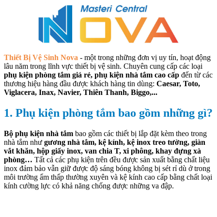
Thiết Bị Vệ Sinh Nova
- một trong những đơn vị uy tín, hoạt động
lâu năm trong lĩnh vực thiết bị vệ sinh. Chuyên cung cấp các loại
phụ kiện phòng tắm giá rẻ, phụ kiện nhà tắm cao cấp
đến từ các
thương hiệu hàng đầu được khách hàng tin dùng:
Caesar, Toto,
Viglacera, Inax, Navier, Thiên Thanh, Biggo,...
1. Phụ kiện phòng tắm bao gồm những gì?
Bộ phụ kiện nhà tắm
bao gồm các thiết bị lắp đặt kèm theo trong
nhà tắm như
gương nhà tắm, kệ kính, kệ inox treo tường, giàn
vắt khăn, hộp giấy inox, van chia T, xi phông, khay đựng xà
phòng…
Tất cả các phụ kiện trên đều được sản xuất bằng chất liệu
inox đảm bảo vẫn giữ được độ sáng bóng không bị sét rỉ dù ở trong
môi trường ẩm thấp thường xuyên và kệ kính cao cấp bằng chất loại
kính cường lực có khả năng chống được những va đập.