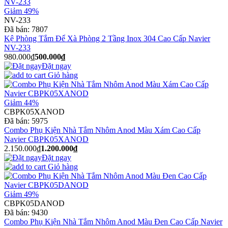
Giảm 49%
NV-233
Đã bán:
7807
Kệ Phòng Tắm Để Xà Phòng 2 Tầng Inox 304 Cao Cấp Navier
NV-233
980.000₫
500.000₫
Đặt ngay
Giỏ hàng
Giảm 44%
CBPK05XANOD
Đã bán:
5975
Combo Phụ Kiện Nhà Tắm Nhôm Anod Màu Xám Cao Cấp
Navier CBPK05XANOD
2.150.000₫
1.200.000₫
Đặt ngay
Giỏ hàng
Giảm 49%
CBPK05DANOD
Đã bán:
9430
Combo Phụ Kiện Nhà Tắm Nhôm Anod Màu Đen Cao Cấp Navier