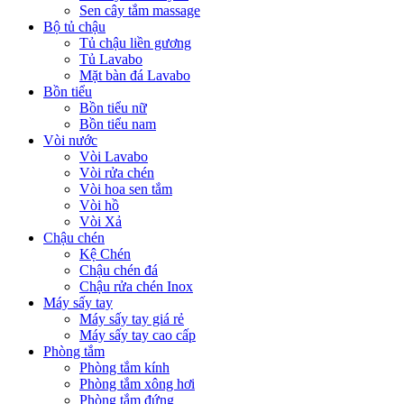
Sen cây tắm massage
Bộ tủ chậu
Tủ chậu liền gương
Tủ Lavabo
Mặt bàn đá Lavabo
Bồn tiểu
Bồn tiểu nữ
Bồn tiểu nam
Vòi nước
Vòi Lavabo
Vòi rửa chén
Vòi hoa sen tắm
Vòi hồ
Vòi Xả
Chậu chén
Kệ Chén
Chậu chén đá
Chậu rửa chén Inox
Máy sấy tay
Máy sấy tay giá rẻ
Máy sấy tay cao cấp
Phòng tắm
Phòng tắm kính
Phòng tắm xông hơi
Phòng tắm đứng