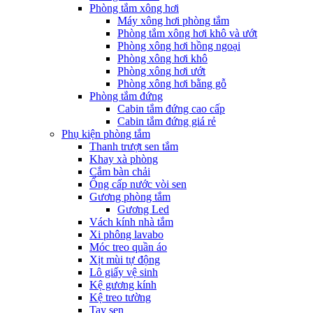
Phòng tắm xông hơi
Máy xông hơi phòng tắm
Phòng tắm xông hơi khô và ướt
Phòng xông hơi hồng ngoại
Phòng xông hơi khô
Phòng xông hơi ướt
Phòng xông hơi bằng gỗ
Phòng tắm đứng
Cabin tắm đứng cao cấp
Cabin tắm đứng giá rẻ
Phụ kiện phòng tắm
Thanh trượt sen tắm
Khay xà phòng
Cắm bàn chải
Ống cấp nước vòi sen
Gương phòng tắm
Gương Led
Vách kính nhà tắm
Xi phông lavabo
Móc treo quần áo
Xịt mùi tự động
Lô giấy vệ sinh
Kệ gương kính
Kệ treo tường
Tay sen