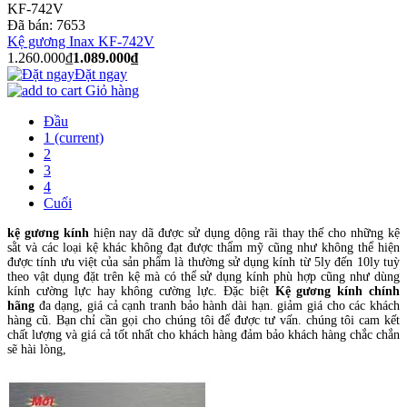
KF-742V
Đã bán:
7653
Kệ gương Inax KF-742V
1.260.000₫
1.089.000₫
Đặt ngay
Giỏ hàng
Đầu
1
(current)
2
3
4
Cuối
kệ gương kính
hiện nay dã được sử dụng dộng rãi thay thế cho những kệ
sằt và các loại kệ khác không đạt được thẩm mỹ cũng như không thể hiện
được tính ưu việt của sản phẩm là thường sử dụng kính từ 5ly đến 10ly tuỳ
theo vật dụng đặt trên kệ mà có thể sử dụng kính phù hợp cũng như dùng
kính cường lực hay không cường lực. Đặc biệt
Kệ gương kính chính
hãng
đa dạng, giá cả cạnh tranh bảo hành dài hạn. giảm giá cho các khách
hàng cũ. Bạn chỉ cần gọi cho chúng tôi để được tư vấn. chúng tôi cam kết
chất lượng và giá cả tốt nhất cho khách hàng đảm bảo khách hàng chắc chắn
sẽ hài lòng,