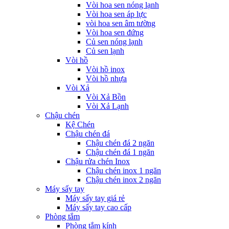
Vòi hoa sen nóng lạnh
Vòi hoa sen áp lực
vòi hoa sen âm tường
Vòi hoa sen đứng
Củ sen nóng lạnh
Củ sen lạnh
Vòi hồ
Vòi hồ inox
Vòi hồ nhựa
Vòi Xả
Vòi Xả Bồn
Vòi Xả Lạnh
Chậu chén
Kệ Chén
Chậu chén đá
Chậu chén đá 2 ngăn
Chậu chén đá 1 ngăn
Chậu rửa chén Inox
Chậu chén inox 1 ngăn
Chậu chén inox 2 ngăn
Máy sấy tay
Máy sấy tay giá rẻ
Máy sấy tay cao cấp
Phòng tắm
Phòng tắm kính