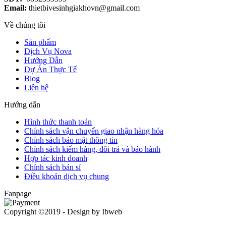
Email:
thietbivesinhgiakhovn@gmail.com
Về chúng tôi
Sản phẩm
Dịch Vụ Nova
Hướng Dẫn
Dự Án Thực Tế
Blog
Liên hệ
Hướng dẫn
Hình thức thanh toán
Chính sách vận chuyển giao nhận hàng hóa
Chính sách bảo mật thông tin
Chính sách kiểm hàng, đôi trả và bảo hành
Hợp tác kinh doanh
Chính sách bán sỉ
Điều khoản dịch vụ chung
Fanpage
Copyright ©2019 - Design by Ibweb