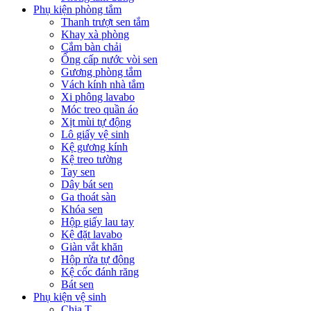
Phụ kiện phòng tắm
Thanh trượt sen tắm
Khay xà phòng
Cắm bàn chải
Ống cấp nước vòi sen
Gương phòng tắm
Vách kính nhà tắm
Xi phông lavabo
Móc treo quần áo
Xịt mùi tự động
Lô giấy vệ sinh
Kệ gương kính
Kệ treo tường
Tay sen
Dây bát sen
Ga thoát sàn
Khóa sen
Hộp giấy lau tay
Kệ đặt lavabo
Giàn vắt khăn
Hộp rửa tự động
Kệ cốc đánh răng
Bát sen
Phụ kiện vệ sinh
Chia T