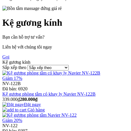
Kệ gương kính
Bạn cần hỗ trợ tư vấn?
Liên hệ với chúng tôi ngay
Gọi
Kệ gương kính
Sắp xếp theo
Giảm 17%
NV-122B
Đã bán:
6920
Kệ gương phòng tắm có khay ly Navier NV-122B
339.000₫
280.000₫
Đặt ngay
Giỏ hàng
Giảm 20%
NV-122
Đã bán:
9397