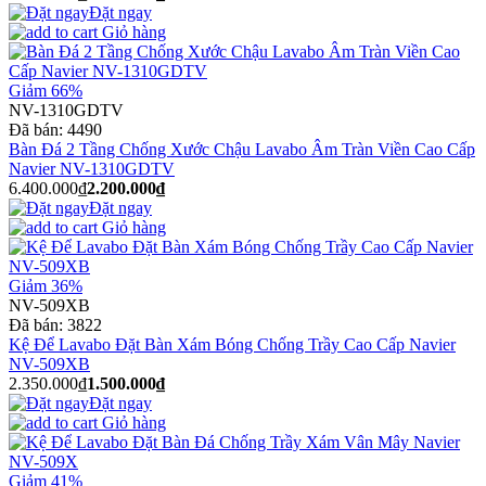
Đặt ngay
Giỏ hàng
Giảm 66%
NV-1310GDTV
Đã bán:
4490
Bàn Đá 2 Tầng Chống Xước Chậu Lavabo Âm Tràn Viền Cao Cấp
Navier NV-1310GDTV
6.400.000₫
2.200.000₫
Đặt ngay
Giỏ hàng
Giảm 36%
NV-509XB
Đã bán:
3822
Kệ Để Lavabo Đặt Bàn Xám Bóng Chống Trầy Cao Cấp Navier
NV-509XB
2.350.000₫
1.500.000₫
Đặt ngay
Giỏ hàng
Giảm 41%