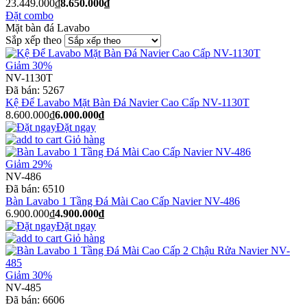
23.449.000₫
8.650.000₫
Đặt combo
Mặt bàn đá Lavabo
Sắp xếp theo
Giảm 30%
NV-1130T
Đã bán:
5267
Kệ Để Lavabo Mặt Bàn Đá Navier Cao Cấp NV-1130T
8.600.000₫
6.000.000₫
Đặt ngay
Giỏ hàng
Giảm 29%
NV-486
Đã bán:
6510
Bàn Lavabo 1 Tầng Đá Mài Cao Cấp Navier NV-486
6.900.000₫
4.900.000₫
Đặt ngay
Giỏ hàng
Giảm 30%
NV-485
Đã bán:
6606