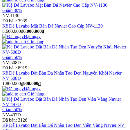
Giảm 30%
NV-1130
Đã bán:
3939
Kệ Để Lavabo Mặt Bàn Đá Navier Cao Cấp NV-1130
8.600.000₫
6.000.000₫
Đặt ngay
Giỏ hàng
Giảm 50%
NV-508D
Đã bán:
8919
Kệ Để Lavabo Đặt Bàn Đá Nhân Tạo Đen Nguyên Khối Navier
NV-508D
1.800.000₫
900.000₫
Đặt ngay
Giỏ hàng
Giảm 50%
NV-497D
Đã bán:
3126
Kệ Để Lavabo Đặt Bàn Đá Nhân Tạo Đen Viền Vàng Navier NV-