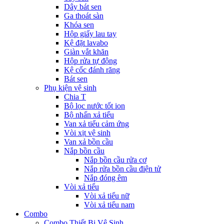
Dây bát sen
Ga thoát sàn
Khóa sen
Hộp giấy lau tay
Kệ đặt lavabo
Giàn vắt khăn
Hộp rửa tự động
Kệ cốc đánh răng
Bát sen
Phụ kiện vệ sinh
Chia T
Bộ lọc nước tốt ion
Bộ nhấn xả tiểu
Van xả tiểu cảm ứng
Vòi xịt vệ sinh
Van xả bồn cầu
Nắp bồn cầu
Nắp bồn cầu rửa cơ
Nắp rửa bồn cầu điện tử
Nắp đóng êm
Vòi xả tiểu
Vòi xả tiểu nữ
Vòi xả tiểu nam
Combo
Combo Thiết Bị Vệ Sinh