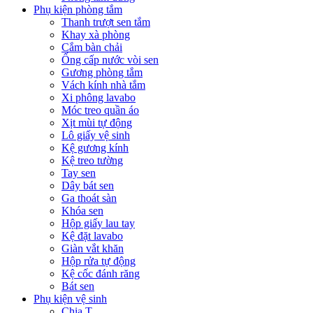
Phụ kiện phòng tắm
Thanh trượt sen tắm
Khay xà phòng
Cắm bàn chải
Ống cấp nước vòi sen
Gương phòng tắm
Vách kính nhà tắm
Xi phông lavabo
Móc treo quần áo
Xịt mùi tự động
Lô giấy vệ sinh
Kệ gương kính
Kệ treo tường
Tay sen
Dây bát sen
Ga thoát sàn
Khóa sen
Hộp giấy lau tay
Kệ đặt lavabo
Giàn vắt khăn
Hộp rửa tự động
Kệ cốc đánh răng
Bát sen
Phụ kiện vệ sinh
Chia T