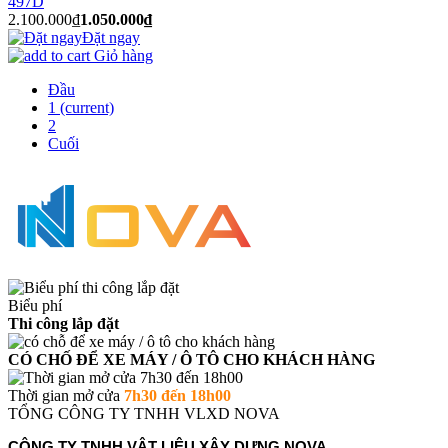
497D
2.100.000₫
1.050.000₫
Đặt ngay
Giỏ hàng
Đầu
1
(current)
2
Cuối
Biểu phí
Thi công lắp đặt
CÓ CHỐ ĐỂ XE MÁY / Ô TÔ CHO KHÁCH HÀNG
Thời gian mở cửa
7h30 đến 18h00
TỔNG CÔNG TY TNHH VLXD NOVA
CÔNG TY TNHH VẬT LIỆU XÂY DỰNG NOVA