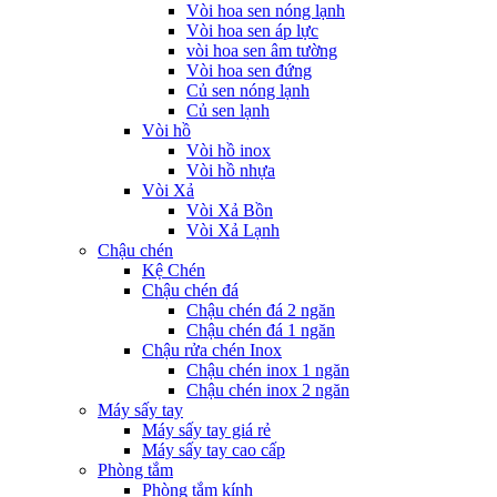
Vòi hoa sen nóng lạnh
Vòi hoa sen áp lực
vòi hoa sen âm tường
Vòi hoa sen đứng
Củ sen nóng lạnh
Củ sen lạnh
Vòi hồ
Vòi hồ inox
Vòi hồ nhựa
Vòi Xả
Vòi Xả Bồn
Vòi Xả Lạnh
Chậu chén
Kệ Chén
Chậu chén đá
Chậu chén đá 2 ngăn
Chậu chén đá 1 ngăn
Chậu rửa chén Inox
Chậu chén inox 1 ngăn
Chậu chén inox 2 ngăn
Máy sấy tay
Máy sấy tay giá rẻ
Máy sấy tay cao cấp
Phòng tắm
Phòng tắm kính