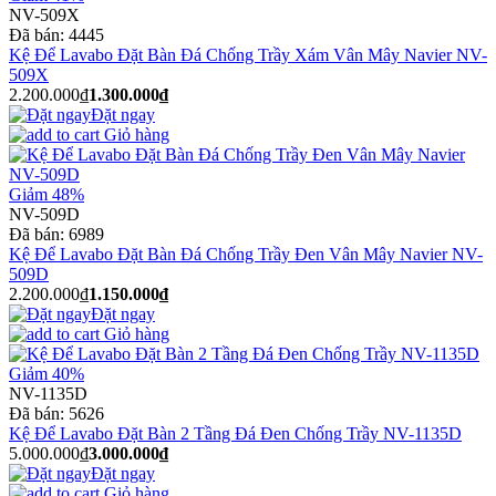
NV-509X
Đã bán:
4445
Kệ Để Lavabo Đặt Bàn Đá Chống Trầy Xám Vân Mây Navier NV-
509X
2.200.000₫
1.300.000₫
Đặt ngay
Giỏ hàng
Giảm 48%
NV-509D
Đã bán:
6989
Kệ Để Lavabo Đặt Bàn Đá Chống Trầy Đen Vân Mây Navier NV-
509D
2.200.000₫
1.150.000₫
Đặt ngay
Giỏ hàng
Giảm 40%
NV-1135D
Đã bán:
5626
Kệ Để Lavabo Đặt Bàn 2 Tầng Đá Đen Chống Trầy NV-1135D
5.000.000₫
3.000.000₫
Đặt ngay
Giỏ hàng