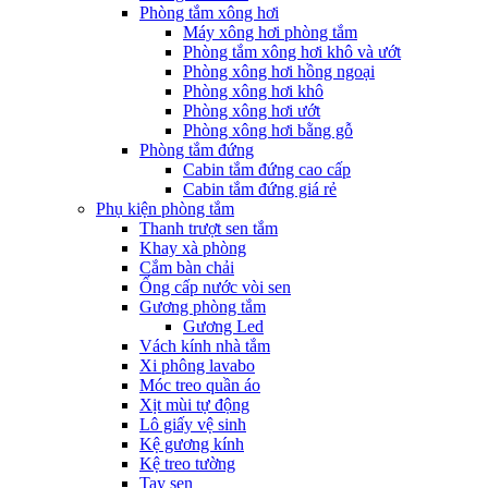
Phòng tắm xông hơi
Máy xông hơi phòng tắm
Phòng tắm xông hơi khô và ướt
Phòng xông hơi hồng ngoại
Phòng xông hơi khô
Phòng xông hơi ướt
Phòng xông hơi bằng gỗ
Phòng tắm đứng
Cabin tắm đứng cao cấp
Cabin tắm đứng giá rẻ
Phụ kiện phòng tắm
Thanh trượt sen tắm
Khay xà phòng
Cắm bàn chải
Ống cấp nước vòi sen
Gương phòng tắm
Gương Led
Vách kính nhà tắm
Xi phông lavabo
Móc treo quần áo
Xịt mùi tự động
Lô giấy vệ sinh
Kệ gương kính
Kệ treo tường
Tay sen