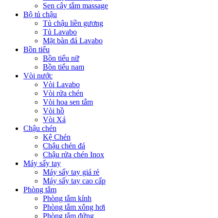
Sen cây tắm massage
Bộ tủ chậu
Tủ chậu liền gương
Tủ Lavabo
Mặt bàn đá Lavabo
Bồn tiểu
Bồn tiểu nữ
Bồn tiểu nam
Vòi nước
Vòi Lavabo
Vòi rửa chén
Vòi hoa sen tắm
Vòi hồ
Vòi Xả
Chậu chén
Kệ Chén
Chậu chén đá
Chậu rửa chén Inox
Máy sấy tay
Máy sấy tay giá rẻ
Máy sấy tay cao cấp
Phòng tắm
Phòng tắm kính
Phòng tắm xông hơi
Phòng tắm đứng