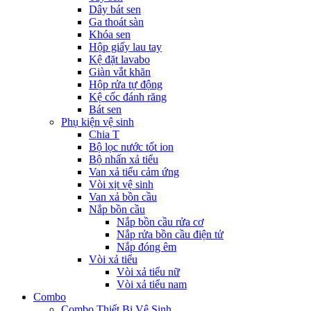
Dây bát sen
Ga thoát sàn
Khóa sen
Hộp giấy lau tay
Kệ đặt lavabo
Giàn vắt khăn
Hộp rửa tự động
Kệ cốc đánh răng
Bát sen
Phụ kiện vệ sinh
Chia T
Bộ lọc nước tốt ion
Bộ nhấn xả tiểu
Van xả tiểu cảm ứng
Vòi xịt vệ sinh
Van xả bồn cầu
Nắp bồn cầu
Nắp bồn cầu rửa cơ
Nắp rửa bồn cầu điện tử
Nắp đóng êm
Vòi xả tiểu
Vòi xả tiểu nữ
Vòi xả tiểu nam
Combo
Combo Thiết Bị Vệ Sinh