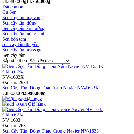
28.080.000₫
11.750.000₫
Đặt combo
Củ Sen
Sen cây tắm mạ vàng
Sen cây tắm đứng
Sen cây tắm âm tường
Sen cây tắm nóng lạnh
Sen bồn tắm
sen cây tắm thuyền
Sen cây tắm massage
Sen cây tắm
Sắp xếp theo
Giảm 62%
NV-1633X
Đã bán:
2683
Sen Cây Tắm Đồng Thau Xám Navier NV-1633X
7.850.000₫
2.990.000₫
Đặt ngay
Giỏ hàng
Giảm 62%
NV-1633
Đã bán:
7631
Sen Cây Tắm Đồng Thau Crome Navier NV-1633