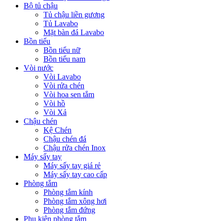
Bộ tủ chậu
Tủ chậu liền gương
Tủ Lavabo
Mặt bàn đá Lavabo
Bồn tiểu
Bồn tiểu nữ
Bồn tiểu nam
Vòi nước
Vòi Lavabo
Vòi rửa chén
Vòi hoa sen tắm
Vòi hồ
Vòi Xả
Chậu chén
Kệ Chén
Chậu chén đá
Chậu rửa chén Inox
Máy sấy tay
Máy sấy tay giá rẻ
Máy sấy tay cao cấp
Phòng tắm
Phòng tắm kính
Phòng tắm xông hơi
Phòng tắm đứng
Phụ kiện phòng tắm