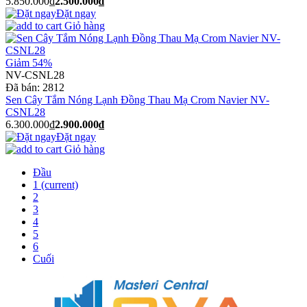
5.850.000₫
2.500.000₫
Đặt ngay
Giỏ hàng
Giảm 54%
NV-CSNL28
Đã bán:
2812
Sen Cây Tắm Nóng Lạnh Đồng Thau Mạ Crom Navier NV-
CSNL28
6.300.000₫
2.900.000₫
Đặt ngay
Giỏ hàng
Đầu
1
(current)
2
3
4
5
6
Cuối