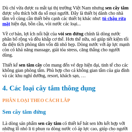
Dù chỉ vừa được ra mắt tại thị trường Việt Nam nhưng
sen cây tắm
được yêu thích bởi đa số mọi người. Đây là thiết bị dành cho nhà
tắm vô cùng cần thiết bên cạnh các thiết bị khác như:
tủ chậu rửa
mặt
hiện đại, bồn cầu, vòi nước các loại...
Về cơ bản, lợi ích nổi bật của
vòi sen đứng
chính là dòng nước
phân bố rộng và đều khắp cơ thể. Hơn thế nữa, nó giúp tiết kiệm tối
đa diện tích phòng tắm vốn đã nhỏ hẹp. Dòng nước với áp lực mạnh
còn có khả năng massage, giải tỏa stress, căng thẳng cho người
dùng.
Thiết kế
sen tắm cây
còn mang đến vẻ đẹp hiện đại, tinh tế cho các
không gian phòng tắm. Phù hợp cho cả không gian tắm của gia đình
và các khu nghỉ dưỡng, resort, khách sạn, …
4. Các loại cây tắm thông dụng
PHÂN LOẠI THEO CÁCH LẮP
Sen cây tắm đứng
Là dòng sản phẩm
sen cây tắm
có thiết kế bát sen lớn kết hợp với
những lỗ nhỏ li ti phun ra dòng nước có áp lực cao, giúp cho người