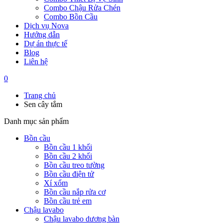
Combo Chậu Rửa Chén
Combo Bồn Cầu
Dịch vụ Nova
Hướng dẫn
Dự án thực tế
Blog
Liên hệ
0
Trang chủ
Sen cây tắm
Danh mục sản phẩm
Bồn cầu
Bồn cầu 1 khối
Bồn cầu 2 khối
Bồn cầu treo tường
Bồn cầu điện tử
Xí xổm
Bồn cầu nắp rửa cơ
Bồn cầu trẻ em
Chậu lavabo
Chậu lavabo dương bàn