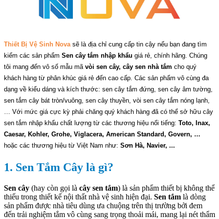
Thiết Bị Vệ Sinh Nova
 sẽ là địa chỉ cung cấp tin cậy nếu bạn đang tìm 
kiếm các sản phẩm 
Sen cây tắm nhập khẩu
 giá rẻ, chính hãng. Chúng 
tôi mang đến vô số mẫu mã 
vòi sen cây, cây sen nhà tắm
 cho quý 
khách hàng từ phân khúc giá rẻ đến cao cấp. Các sản phẩm vô cùng đa 
dạng về kiểu dáng và kích thước: sen cây tắm đứng, sen cây âm tường, 
sen tắm cây bát tròn/vuông, sen cây thuyền, vòi sen cây tắm nóng lạnh, 
… Với mức giá cực kỳ phải chăng quý khách hàng đã có thể sở hữu cây 
sen tắm nhập khẩu chất lượng từ các thương hiệu nổi tiếng: 
Toto, Inax, 
Caesar, Kohler, Grohe, Viglacera, American Standard, Govern, … 
hoặc các thương hiệu từ Việt Nam như: 
Sơn Hà, Navier, ...
1. Sen Tắm Cây là gì?
Sen cây
(hay còn gọi là
cây sen tắm
) là sản phẩm thiết bị không thể
thiếu trong thiết kế nội thất nhà vệ sinh hiện đại.
Sen tắm
là dòng
sản phẩm được nhà tiêu dùng ưa chuộng trên thị trường bởi đem
đến trải nghiệm tắm vô cùng sang trọng thoải mái, mang lại nét thẩm