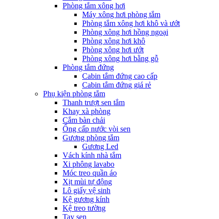
Phòng tắm xông hơi
Máy xông hơi phòng tắm
Phòng tắm xông hơi khô và ướt
Phòng xông hơi hồng ngoại
Phòng xông hơi khô
Phòng xông hơi ướt
Phòng xông hơi bằng gỗ
Phòng tắm đứng
Cabin tắm đứng cao cấp
Cabin tắm đứng giá rẻ
Phụ kiện phòng tắm
Thanh trượt sen tắm
Khay xà phòng
Cắm bàn chải
Ống cấp nước vòi sen
Gương phòng tắm
Gương Led
Vách kính nhà tắm
Xi phông lavabo
Móc treo quần áo
Xịt mùi tự động
Lô giấy vệ sinh
Kệ gương kính
Kệ treo tường
Tay sen