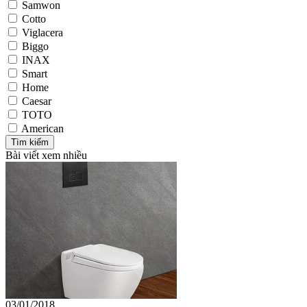
Samwon
Cotto
Viglacera
Biggo
INAX
Smart
Home
Caesar
TOTO
American
Bài viết xem nhiều
03/01/2018