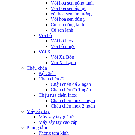
Vòi hoa sen nóng lạnh
Vòi hoa sen áp lực
vòi hoa sen âm tường
Vòi hoa sen đứng
Củ sen nóng lạnh
Củ sen lạnh
Vòi hồ
Vòi hồ inox
Vòi hồ nhựa
Vòi Xả
Vòi Xả Bồn
Vòi Xả Lạnh
Chậu chén
Kệ Chén
Chậu chén đá
Chậu chén đá 2 ngăn
Chậu chén đá 1 ngăn
Chậu rửa chén Inox
Chậu chén inox 1 ngăn
Chậu chén inox 2 ngăn
Máy sấy tay
Máy sấy tay giá rẻ
Máy sấy tay cao cấp
Phòng tắm
Phòng tắm kính