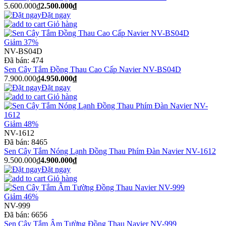
5.600.000₫
2.500.000₫
Đặt ngay
Giỏ hàng
Giảm 37%
NV-BS04D
Đã bán:
474
Sen Cây Tắm Đồng Thau Cao Cấp Navier NV-BS04D
7.900.000₫
4.950.000₫
Đặt ngay
Giỏ hàng
Giảm 48%
NV-1612
Đã bán:
8465
Sen Cây Tắm Nóng Lạnh Đồng Thau Phím Đàn Navier NV-1612
9.500.000₫
4.900.000₫
Đặt ngay
Giỏ hàng
Giảm 46%
NV-999
Đã bán:
6656
Sen Cây Tắm Âm Tường Đồng Thau Navier NV-999