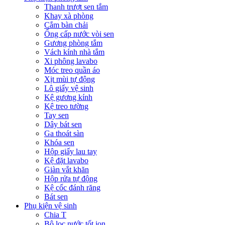
Thanh trượt sen tắm
Khay xà phòng
Cắm bàn chải
Ống cấp nước vòi sen
Gương phòng tắm
Vách kính nhà tắm
Xi phông lavabo
Móc treo quần áo
Xịt mùi tự động
Lô giấy vệ sinh
Kệ gương kính
Kệ treo tường
Tay sen
Dây bát sen
Ga thoát sàn
Khóa sen
Hộp giấy lau tay
Kệ đặt lavabo
Giàn vắt khăn
Hộp rửa tự động
Kệ cốc đánh răng
Bát sen
Phụ kiện vệ sinh
Chia T
Bộ lọc nước tốt ion